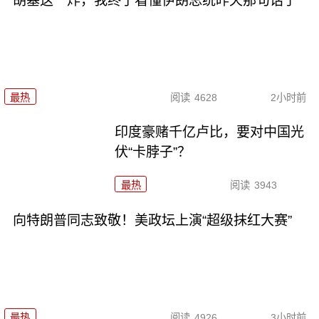
胡塞这一炸，我终于看懂伊朗总统昨天那句话了
最热
阅读
4628
2小时前
印度豪赌千亿卢比，要对中国光
伏“卡脖子”？
最热
阅读
3943
向特朗普同志致敬！美政坛上演“超级抹红大赛”
最热
阅读
4926
3小时前