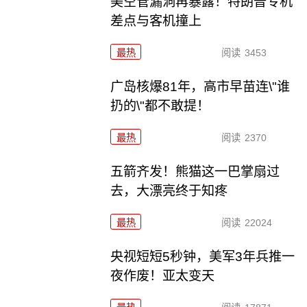
美空管漏洞再暴露！特朗普专机
差点与客机撞上
最热
阅读
3453
广岛核爆81年，高市早苗连\"谁
扔的\"都不敢提！
最热
阅读
2370
五箭齐发！熊猫这一巴掌扇过
去，大漂亮终于知疼
最热
阅读
22024
央视短短5秒钟，美军3年兵推一
夜作废！亚太变天