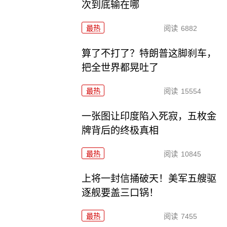
次到底输在哪
最热
阅读
6882
算了不打了？特朗普这脚刹车，
把全世界都晃吐了
最热
阅读
15554
一张图让印度陷入死寂，五枚金
牌背后的终极真相
最热
阅读
10845
上将一封信捅破天！美军五艘驱
逐舰要盖三口锅！
最热
阅读
7455