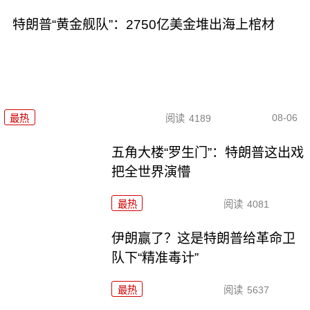
特朗普“黄金舰队”：2750亿美金堆出海上棺材
08-06
最热
阅读
4189
五角大楼“罗生门”：特朗普这出戏
把全世界演懵
最热
阅读
4081
伊朗赢了？这是特朗普给革命卫
队下“精准毒计”
最热
阅读
5637