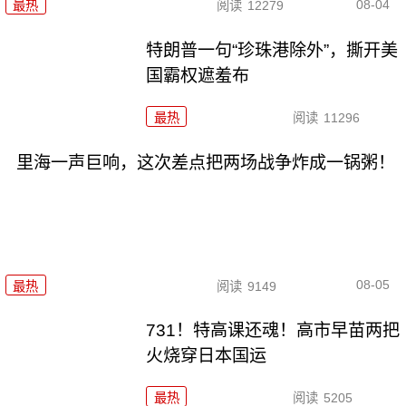
08-04
最热
阅读
12279
特朗普一句“珍珠港除外”，撕开美
国霸权遮羞布
最热
阅读
11296
里海一声巨响，这次差点把两场战争炸成一锅粥！
08-05
最热
阅读
9149
731！特高课还魂！高市早苗两把
火烧穿日本国运
最热
阅读
5205