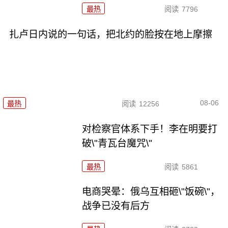
最热
阅读
7796
扎卢日内说的一句话，把北约的脸按在地上摩擦
08-06
最热
阅读
12256
对检察官体系下手！李在明要打
破\"青瓦台魔咒\"
最热
阅读
5861
电商哭晕：俄乌互相砸\"饭碗\"，
战争已没有后方