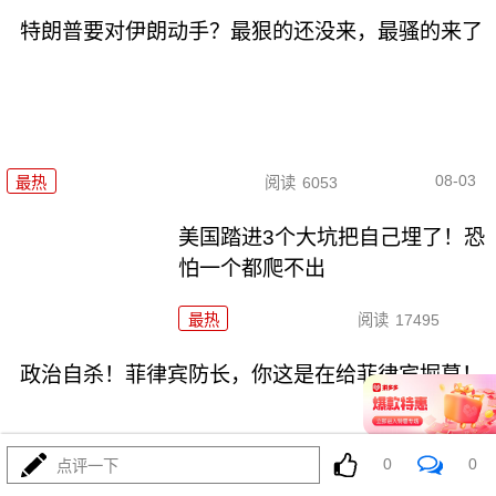
特朗普要对伊朗动手？最狠的还没来，最骚的来了
08-03
最热
阅读
6053
美国踏进3个大坑把自己埋了！恐
怕一个都爬不出
最热
阅读
17495
政治自杀！菲律宾防长，你这是在给菲律宾掘墓！
0
0
点评一下