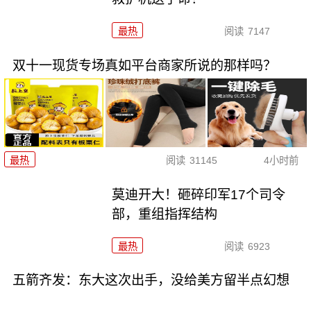
最热
阅读
7147
双十一现货专场真如平台商家所说的那样吗？
最热
阅读
31145
4小时前
莫迪开大！砸碎印军17个司令
部，重组指挥结构
最热
阅读
6923
五箭齐发：东大这次出手，没给美方留半点幻想