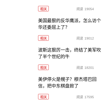
相关
阅读
19054
美国最狠的反华鹰派，怎么访个
华还委屈上了？
相关
阅读
19012
波斯这狠厉一击，终结了美军吹
了半个世纪的牛
相关
阅读
18201
美伊停火是幌子？穆杰塔巴回
信，把中东棋盘掀了
相关
阅读
17595