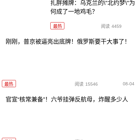
扎胖摊牌：乌克兰的\"北约梦\"为
何成了一地鸡毛？
最热
阅读
4459
刚刚，普京被逼亮出底牌！俄罗斯要干大事了！
08-04
最热
阅读
15546
官宣“核常兼备”！六爷挂弹反航母，炸醒多少人