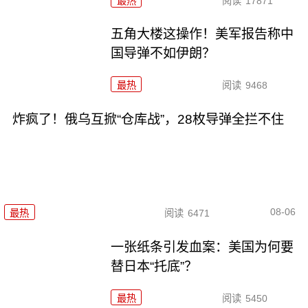
最热
阅读
17871
五角大楼这操作！美军报告称中
国导弹不如伊朗？
最热
阅读
9468
炸疯了！俄乌互掀“仓库战”，28枚导弹全拦不住
08-06
最热
阅读
6471
一张纸条引发血案：美国为何要
替日本“托底”？
最热
阅读
5450