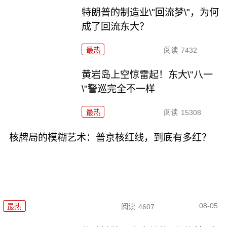
特朗普的制造业\"回流梦\"，为何
成了回流东大？
最热
阅读
7432
黄岩岛上空惊雷起！东大\"八一
\"警巡完全不一样
最热
阅读
15308
核牌局的模糊艺术：普京核红线，到底有多红？
08-05
最热
阅读
4607