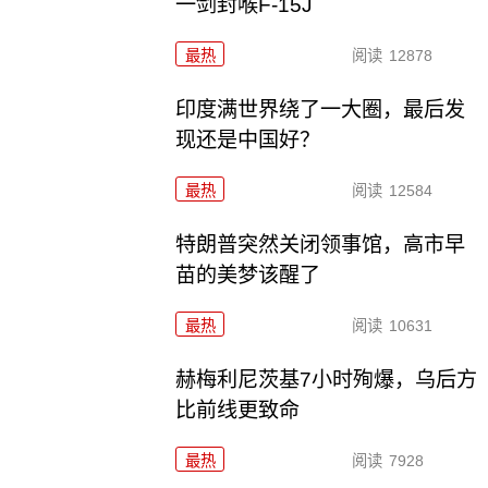
一剑封喉F-15J
最热
阅读
12878
印度满世界绕了一大圈，最后发
现还是中国好？
最热
阅读
12584
特朗普突然关闭领事馆，高市早
苗的美梦该醒了
最热
阅读
10631
赫梅利尼茨基7小时殉爆，乌后方
比前线更致命
最热
阅读
7928