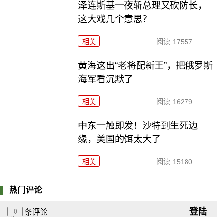
泽连斯基一夜斩总理又砍防长，
这大戏几个意思？
相关
阅读
17557
黄海这出“老将配新王”，把俄罗斯
海军看沉默了
相关
阅读
16279
中东一触即发！沙特到生死边
缘，美国的饵太大了
相关
阅读
15180
热门评论
登陆
0
条评论