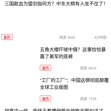
三国歃血为盟剑指何方？中东大棋有人坐不住了！
最热
阅读
8041
3小时前
五角大楼吓唬中俄？这事恰恰暴
露了美军的底裤
最热
阅读
6533
“工厂的工厂”：中国这棋彻底颠覆
全球工业版图
最热
阅读
7728