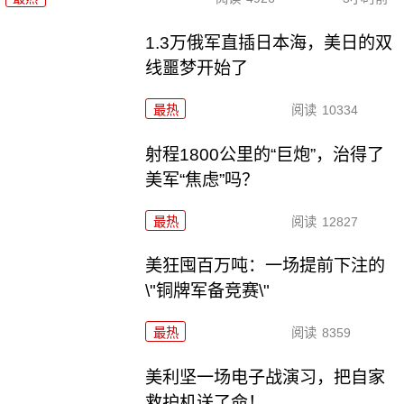
1.3万俄军直插日本海，美日的双
线噩梦开始了
最热
阅读
10334
射程1800公里的“巨炮”，治得了
美军“焦虑”吗？
最热
阅读
12827
美狂囤百万吨：一场提前下注的
\"铜牌军备竞赛\"
最热
阅读
8359
美利坚一场电子战演习，把自家
救护机送了命！