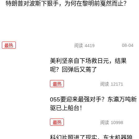
特朗普对波斯下狠手，为何在黎明前戛然而止？
08-04
最热
阅读
4419
美利坚亲自下场救日元，结果
呢？回弹后又蔫了
最热
阅读
12171
055要迎来最强对手？东瀛万吨新
驱已上船台！
最热
阅读
10998
科幻片照进了现实，东大机器狼