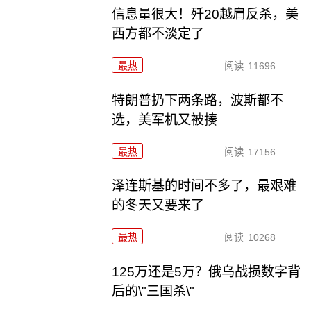
信息量很大！歼20越肩反杀，美
西方都不淡定了
最热
阅读
11696
特朗普扔下两条路，波斯都不
选，美军机又被揍
最热
阅读
17156
泽连斯基的时间不多了，最艰难
的冬天又要来了
最热
阅读
10268
125万还是5万？俄乌战损数字背
后的\"三国杀\"