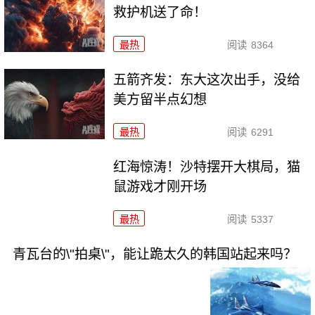
救护机送了命！
最热
阅读
8364
五箭齐发：东大这次出手，没给
美方留半点幻想
最热
阅读
6291
红海惊涛！沙特摆开大棋局，猫
鼠游戏才刚开场
最热
阅读
5337
青瓦台的\"拍桌\"，能让跪太久的韩国站起来吗？