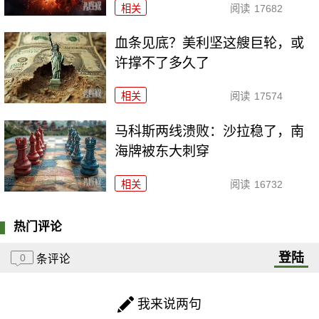
相关
阅读
17682
血条见底？美利坚这艘巨轮，或
许撑不了多久了
相关
阅读
17574
马科斯两线溃败：沙拉稳了，南
海牌被东大刺穿
相关
阅读
16732
热门评论
登陆
0
条评论
我来说两句