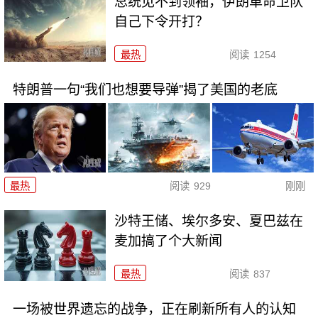
总统见不到领袖，伊朗革命卫队
自己下令开打？
最热
阅读
1254
特朗普一句“我们也想要导弹”揭了美国的老底
最热
阅读
929
刚刚
沙特王储、埃尔多安、夏巴兹在
麦加搞了个大新闻
最热
阅读
837
一场被世界遗忘的战争，正在刷新所有人的认知