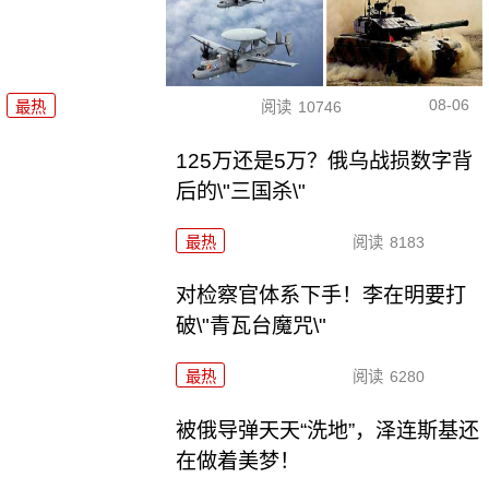
08-06
最热
阅读
10746
125万还是5万？俄乌战损数字背
后的\"三国杀\"
最热
阅读
8183
对检察官体系下手！李在明要打
破\"青瓦台魔咒\"
最热
阅读
6280
被俄导弹天天“洗地”，泽连斯基还
在做着美梦！