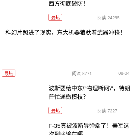
西方彻底破防！
最热
阅读
24295
科幻片照进了现实，东大机器狼驮着武器冲锋！
08-04
最热
阅读
8771
波斯要给中东\"物理断网\"，特朗
普忙递橄榄枝？
最热
阅读
7227
F-35真被波斯导弹端了！美军这
次到底输在哪