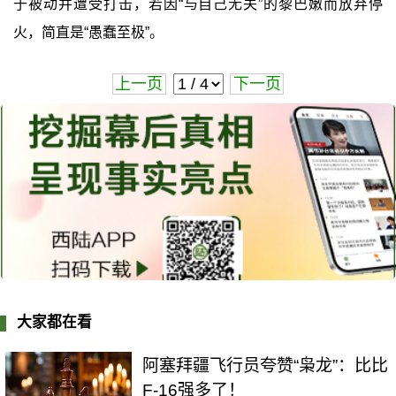
于被动并遭受打击，若因“与自己无关”的黎巴嫩而放弃停
火，简直是“愚蠢至极”。
上一页
下一页
大家都在看
阿塞拜疆飞行员夸赞“枭龙”：比比
F-16强多了！