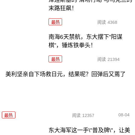
末路狂飙！
最热
阅读
4368
南海6天禁航，东大摆下“阳谋
棋”，锤炼铁拳头！
最热
阅读
21394
美利坚亲自下场救日元，结果呢？回弹后又蔫了
08-04
最热
阅读
12357
东大海军这一手\"普及牌\"，让美