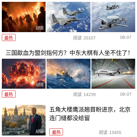
08-07
最热
阅读
20107
三国歃血为盟剑指何方？中东大棋有人坐不住了！
08-07
最热
阅读
14239
五角大楼鹰派翘首盼进京，北京
连门缝都没给留
最热
阅读
13455