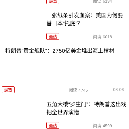
最热
阅读
6194
一张纸条引发血案：美国为何要
替日本“托底”？
最热
阅读
6018
特朗普“黄金舰队”：2750亿美金堆出海上棺材
08-06
最热
阅读
4745
五角大楼“罗生门”：特朗普这出戏
把全世界演懵
最热
阅读
4599