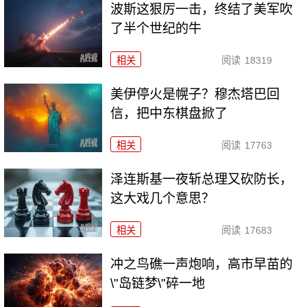
波斯这狠厉一击，终结了美军吹
了半个世纪的牛
相关
阅读
18319
美伊停火是幌子？穆杰塔巴回
信，把中东棋盘掀了
相关
阅读
17763
泽连斯基一夜斩总理又砍防长，
这大戏几个意思？
相关
阅读
17683
冲之鸟礁一声炮响，高市早苗的
\"岛链梦\"碎一地