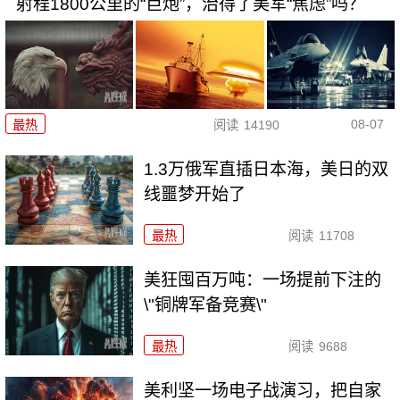
射程1800公里的“巨炮”，治得了美军“焦虑”吗？
08-07
最热
阅读
14190
1.3万俄军直插日本海，美日的双
线噩梦开始了
最热
阅读
11708
美狂囤百万吨：一场提前下注的
\"铜牌军备竞赛\"
最热
阅读
9688
美利坚一场电子战演习，把自家