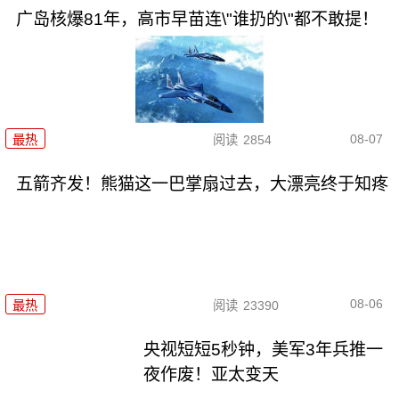
广岛核爆81年，高市早苗连\"谁扔的\"都不敢提！
08-07
最热
阅读
2854
五箭齐发！熊猫这一巴掌扇过去，大漂亮终于知疼
08-06
最热
阅读
23390
央视短短5秒钟，美军3年兵推一
夜作废！亚太变天