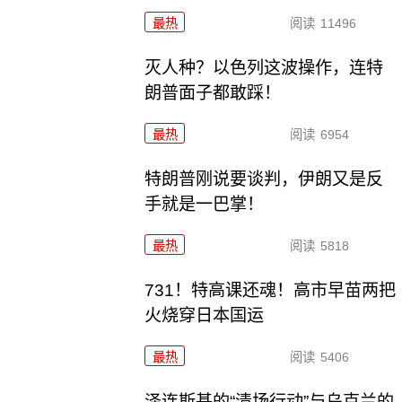
最热
阅读
11496
灭人种？以色列这波操作，连特
朗普面子都敢踩！
最热
阅读
6954
特朗普刚说要谈判，伊朗又是反
手就是一巴掌！
最热
阅读
5818
731！特高课还魂！高市早苗两把
火烧穿日本国运
最热
阅读
5406
泽连斯基的“清场行动”与乌克兰的