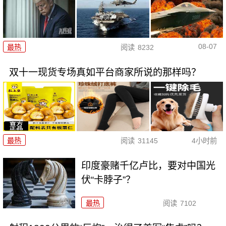
08-07
最热
阅读
8232
双十一现货专场真如平台商家所说的那样吗？
最热
阅读
31145
4小时前
印度豪赌千亿卢比，要对中国光
伏“卡脖子”？
最热
阅读
7102