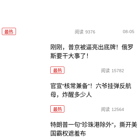
08-05
最热
阅读
9376
刚刚，普京被逼亮出底牌！俄罗
斯要干大事了！
最热
阅读
15782
官宣“核常兼备”！六爷挂弹反航
母，炸醒多少人
最热
阅读
12564
特朗普一句“珍珠港除外”，撕开美
国霸权遮羞布