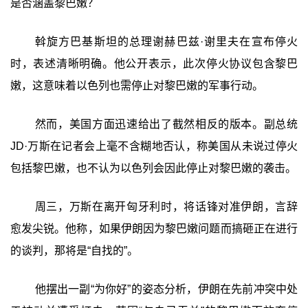
是否涵盖黎巴嫩？
斡旋方巴基斯坦的总理谢赫巴兹·谢里夫在宣布停火
时，表述清晰明确。他公开表示，此次停火协议包含黎巴
嫩，这意味着以色列也需停止对黎巴嫩的军事行动。
然而，美国方面迅速给出了截然相反的版本。副总统
JD·万斯在记者会上毫不含糊地否认，称美国从未说过停火
包括黎巴嫩，也不认为以色列会因此停止对黎巴嫩的袭击。
周三，万斯在离开匈牙利时，将话锋对准伊朗，言辞
愈发尖锐。他称，如果伊朗因为黎巴嫩问题而搞砸正在进行
的谈判，那将是“自找的”。
他摆出一副“为你好”的姿态分析，伊朗在先前冲突中处