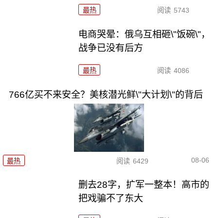
最热
阅读
5743
电商哭晕：俄乌互相砸\"饭碗\"，
战争已没有后方
最热
阅读
4086
766亿买不来安全？美核潜光鲜\"大计划\"的背后
08-06
最热
阅读
6429
删去28字，扩军一整本！高市的
把戏骗不了东大