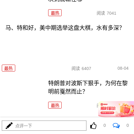
最热
阅读
7041
马、特和好，美中期选举这盘大棋，水有多深？
08-04
最热
阅读
6407
特朗普对波斯下狠手，为何在黎
明前戛然而止？
最热
阅读
4609
055要迎来最强对手？东瀛万吨新驱已上船台！
0
0
点评一下