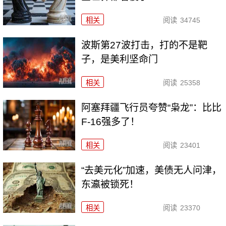
相关
阅读
34745
波斯第27波打击，打的不是靶
子，是美利坚命门
相关
阅读
25358
阿塞拜疆飞行员夸赞“枭龙”：比比
F-16强多了！
相关
阅读
23401
“去美元化”加速，美债无人问津，
东瀛被锁死！
相关
阅读
23370