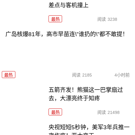
差点与客机撞上
最热
阅读
3238
广岛核爆81年，高市早苗连\"谁扔的\"都不敢提！
最热
阅读
2185
4小时前
五箭齐发！熊猫这一巴掌扇过
去，大漂亮终于知疼
最热
阅读
21498
央视短短5秒钟，美军3年兵推一