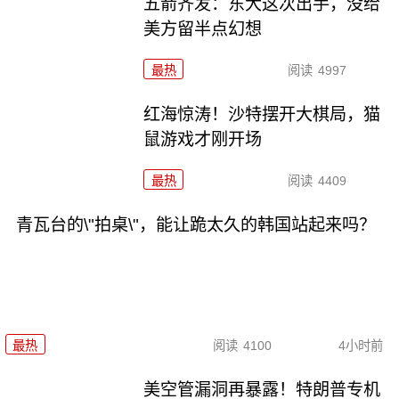
五箭齐发：东大这次出手，没给
美方留半点幻想
最热
阅读
4997
红海惊涛！沙特摆开大棋局，猫
鼠游戏才刚开场
最热
阅读
4409
青瓦台的\"拍桌\"，能让跪太久的韩国站起来吗？
最热
阅读
4100
4小时前
美空管漏洞再暴露！特朗普专机