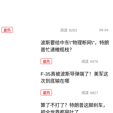
08-04
最热
阅读
8283
波斯要给中东\"物理断网\"，特朗
普忙递橄榄枝？
最热
阅读
6976
F-35真被波斯导弹端了！美军这
次到底输在哪
最热
阅读
6827
算了不打了？特朗普这脚刹车，
把全世界都晃吐了