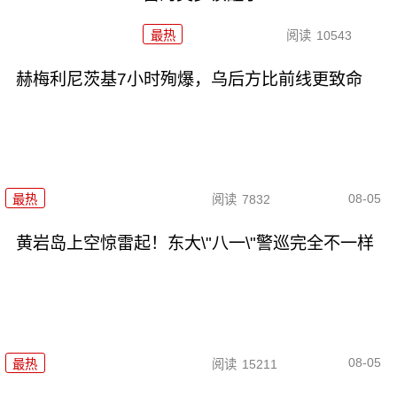
最热
阅读
10543
赫梅利尼茨基7小时殉爆，乌后方比前线更致命
08-05
最热
阅读
7832
黄岩岛上空惊雷起！东大\"八一\"警巡完全不一样
08-05
最热
阅读
15211