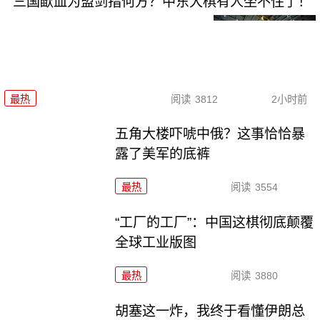
三国歃血为盟剑指何方？中东大棋有人坐不住了！
最热
阅读
3812
2小时前
五角大楼吓唬中俄？这事恰恰暴
露了美军的底裤
最热
阅读
3554
“工厂的工厂”：中国这棋彻底颠覆
全球工业版图
最热
阅读
3880
胡塞这一炸，我终于看懂伊朗总