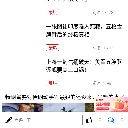
最热
阅读
15478
一张图让印度陷入死寂，五枚金
牌背后的终极真相
最热
阅读
10793
上将一封信捅破天！美军五艘驱
逐舰要盖三口锅！
最热
阅读
7395
特朗普要对伊朗动手？最狠的还没来，最骚的来了
0
0
点评一下