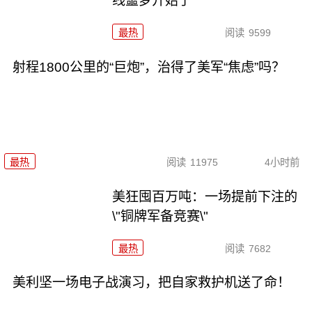
线噩梦开始了
最热
阅读
9599
射程1800公里的“巨炮”，治得了美军“焦虑”吗？
最热
阅读
11975
4小时前
美狂囤百万吨：一场提前下注的
\"铜牌军备竞赛\"
最热
阅读
7682
美利坚一场电子战演习，把自家救护机送了命！