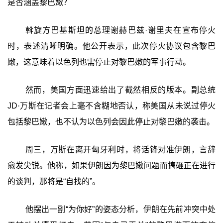
是否涵盖黎巴嫩？
斡旋方巴基斯坦的总理谢赫巴兹·谢里夫在宣布停火
时，表述清晰明确。他公开表示，此次停火协议包含黎巴
嫩，这意味着以色列也需停止对黎巴嫩的军事行动。
然而，美国方面迅速给出了截然相反的版本。副总统
JD·万斯在记者会上毫不含糊地否认，称美国从未说过停火
包括黎巴嫩，也不认为以色列会因此停止对黎巴嫩的袭击。
周三，万斯在离开匈牙利时，将话锋对准伊朗，言辞
愈发尖锐。他称，如果伊朗因为黎巴嫩问题而搞砸正在进行
的谈判，那将是“自找的”。
他摆出一副“为你好”的姿态分析，伊朗在先前冲突中处