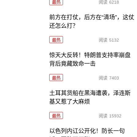
最热
阅读
6218
前方在打仗，后方在“清场”，这仗
还怎么打？
最热
阅读
5132
惊天大反转！特朗普支持率崩盘
背后竟藏致命一击
最热
阅读
7403
土耳其货船在黑海遭袭，泽连斯
基又惹了大麻烦
最热
阅读
15932
以色列内讧公开化！防长一句