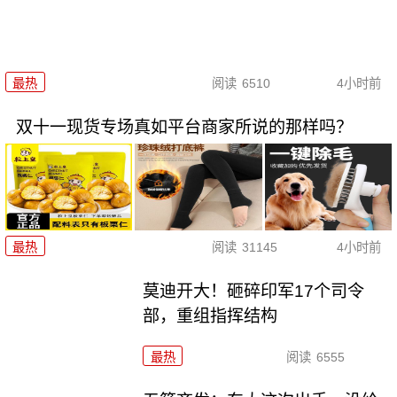
最热
阅读
6510
4小时前
双十一现货专场真如平台商家所说的那样吗？
最热
阅读
31145
4小时前
莫迪开大！砸碎印军17个司令
部，重组指挥结构
最热
阅读
6555