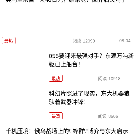
08-04
最热
阅读
12099
055要迎来最强对手？东瀛万吨新
驱已上船台！
最热
阅读
10918
科幻片照进了现实，东大机器狼
驮着武器冲锋！
最热
阅读
8506
千机压境：俄乌战场上的\"蜂群\"博弈与东大启示