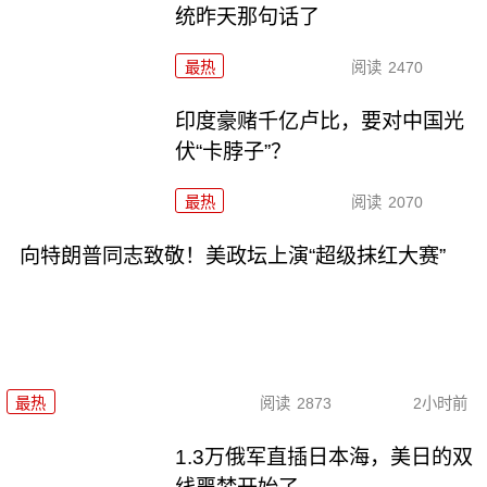
统昨天那句话了
最热
阅读
2470
印度豪赌千亿卢比，要对中国光
伏“卡脖子”？
最热
阅读
2070
向特朗普同志致敬！美政坛上演“超级抹红大赛”
最热
阅读
2873
2小时前
1.3万俄军直插日本海，美日的双