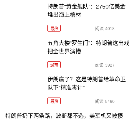
特朗普“黄金舰队”：2750亿美金
堆出海上棺材
最热
阅读
4018
五角大楼“罗生门”：特朗普这出戏
把全世界演懵
最热
阅读
3927
伊朗赢了？这是特朗普给革命卫
队下“精准毒计”
最热
阅读
5460
特朗普扔下两条路，波斯都不选，美军机又被揍