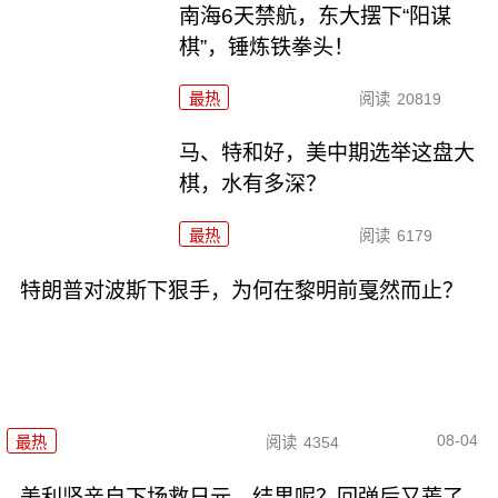
南海6天禁航，东大摆下“阳谋
棋”，锤炼铁拳头！
最热
阅读
20819
马、特和好，美中期选举这盘大
棋，水有多深？
最热
阅读
6179
特朗普对波斯下狠手，为何在黎明前戛然而止？
08-04
最热
阅读
4354
美利坚亲自下场救日元，结果呢？回弹后又蔫了