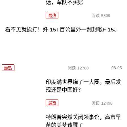
话，军队不买账
最热
阅读
5809
看不见就挨打！歼-15T百公里外一剑封喉F-15J
08-05
最热
阅读
12780
印度满世界绕了一大圈，最后发
现还是中国好？
最热
阅读
12498
特朗普突然关闭领事馆，高市早
苗的美梦该醒了