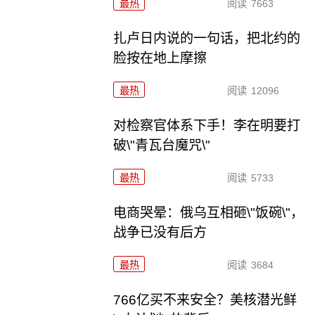
最热
阅读
7663
扎卢日内说的一句话，把北约的
脸按在地上摩擦
最热
阅读
12096
对检察官体系下手！李在明要打
破\"青瓦台魔咒\"
最热
阅读
5733
电商哭晕：俄乌互相砸\"饭碗\"，
战争已没有后方
最热
阅读
3684
766亿买不来安全？美核潜光鲜