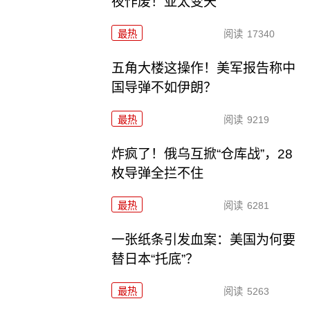
夜作废！亚太变天
最热
阅读
17340
五角大楼这操作！美军报告称中
国导弹不如伊朗？
最热
阅读
9219
炸疯了！俄乌互掀“仓库战”，28
枚导弹全拦不住
最热
阅读
6281
一张纸条引发血案：美国为何要
替日本“托底”？
最热
阅读
5263