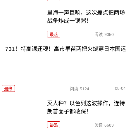
里海一声巨响，这次差点把两场
战争炸成一锅粥！
最热
阅读
9050
731！特高课还魂！高市早苗两把火烧穿日本国运
08-04
最热
阅读
5124
灭人种？以色列这波操作，连特
朗普面子都敢踩！
最热
阅读
6683