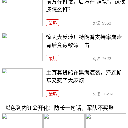
前方在打仗，后方在“清场”，这仗
还怎么打？
最热
阅读
5368
惊天大反转！特朗普支持率崩盘
背后竟藏致命一击
最热
阅读
7622
土耳其货船在黑海遭袭，泽连斯
基又惹了大麻烦
最热
阅读
16204
以色列内讧公开化！防长一句话，军队不买账