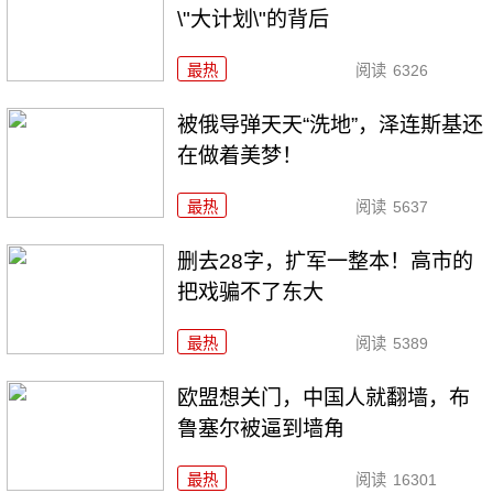
\"大计划\"的背后
最热
阅读
6326
被俄导弹天天“洗地”，泽连斯基还
在做着美梦！
最热
阅读
5637
删去28字，扩军一整本！高市的
把戏骗不了东大
最热
阅读
5389
欧盟想关门，中国人就翻墙，布
鲁塞尔被逼到墙角
最热
阅读
16301