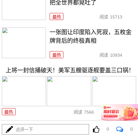
把全世界都晃吐了
最热
阅读
15713
一张图让印度陷入死寂，五枚金
牌背后的终极真相
最热
阅读
10934
上将一封信捅破天！美军五艘驱逐舰要盖三口锅！
08-03
最热
阅读
7566
特朗普要对伊朗动手？最狠的还
0
0
点评一下
没来，最骚的来了