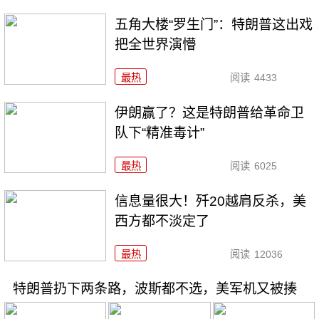
五角大楼“罗生门”：特朗普这出戏
把全世界演懵
最热
阅读
4433
伊朗赢了？这是特朗普给革命卫
队下“精准毒计”
最热
阅读
6025
信息量很大！歼20越肩反杀，美
西方都不淡定了
最热
阅读
12036
特朗普扔下两条路，波斯都不选，美军机又被揍