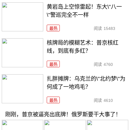
黄岩岛上空惊雷起！东大\"八一
\"警巡完全不一样
最热
阅读
15483
核牌局的模糊艺术：普京核红
线，到底有多红？
最热
阅读
4760
扎胖摊牌：乌克兰的\"北约梦\"为
何成了一地鸡毛？
最热
阅读
4610
刚刚，普京被逼亮出底牌！俄罗斯要干大事了！