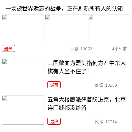
一场被世界遗忘的战争，正在刷新所有人的认知
最热
阅读
19053
4小时前
三国歃血为盟剑指何方？中东大
棋有人坐不住了！
最热
阅读
13139
五角大楼鹰派翘首盼进京，北京
连门缝都没给留
最热
阅读
12714