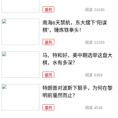
最热
阅读
24180
南海6天禁航，东大摆下“阳谋
棋”，锤炼铁拳头！
最热
阅读
21259
马、特和好，美中期选举这盘大
棋，水有多深？
最热
阅读
6359
特朗普对波斯下狠手，为何在黎
明前戛然而止？
最热
阅读
4538