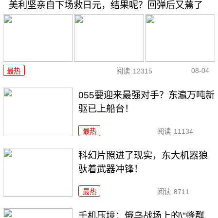
美利坚亲自下场救日元，结果呢？回弹后又蔫了
08-04
最热
阅读
12315
055要迎来最强对手？东瀛万吨新
驱已上船台！
最热
阅读
11134
科幻片照进了现实，东大机器狼
驮着武器冲锋！
最热
阅读
8711
千机压境：俄乌战场上的\"蜂群