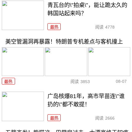
青瓦台的\"拍桌\"，能让跪太久的
韩国站起来吗？
最热
阅读
4778
美空管漏洞再暴露！特朗普专机差点与客机撞上
08-07
最热
阅读
3853
广岛核爆81年，高市早苗连\"谁
扔的\"都不敢提！
最热
阅读
2666