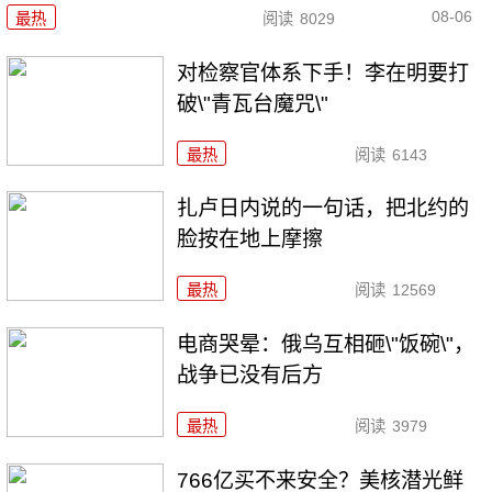
08-06
最热
阅读
8029
对检察官体系下手！李在明要打
破\"青瓦台魔咒\"
最热
阅读
6143
扎卢日内说的一句话，把北约的
脸按在地上摩擦
最热
阅读
12569
电商哭晕：俄乌互相砸\"饭碗\"，
战争已没有后方
最热
阅读
3979
766亿买不来安全？美核潜光鲜