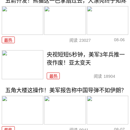
五箭齐发！熊猫这一巴掌扇过去，大漂亮终于知疼
08-06
最热
阅读
23027
央视短短5秒钟，美军3年兵推一
夜作废！亚太变天
最热
阅读
18904
五角大楼这操作！美军报告称中国导弹不如伊朗？
08-07
最热
阅读
9941