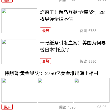
炸疯了！俄乌互掀“仓库战”，28
枚导弹全拦不住
最热
阅读
6783
一张纸条引发血案：美国为何要
替日本“托底”？
最热
阅读
5850
特朗普“黄金舰队”：2750亿美金堆出海上棺材
08-06
最热
阅读
4590