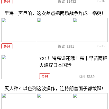
08-04
最热
阅读
11432
里海一声巨响，这次差点把两场战争炸成一锅粥！
08-05
最热
阅读
9291
731！特高课还魂！高市早苗两把
火烧穿日本国运
最热
阅读
5339
灭人种？以色列这波操作，连特朗普面子都敢踩！