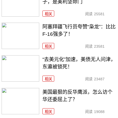
子，是美利坚命门
相关
阅读
25581
阿塞拜疆飞行员夸赞“枭龙”：比比
F-16强多了！
相关
阅读
23581
“去美元化”加速，美债无人问津，
东瀛被锁死！
相关
阅读
23487
美国最狠的反华鹰派，怎么访个
华还委屈上了？
相关
阅读
19088