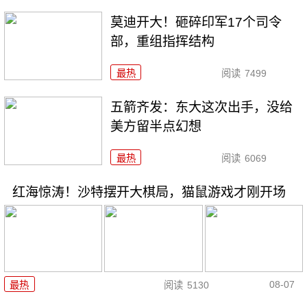
莫迪开大！砸碎印军17个司令
部，重组指挥结构
最热
阅读
7499
五箭齐发：东大这次出手，没给
美方留半点幻想
最热
阅读
6069
红海惊涛！沙特摆开大棋局，猫鼠游戏才刚开场
08-07
最热
阅读
5130