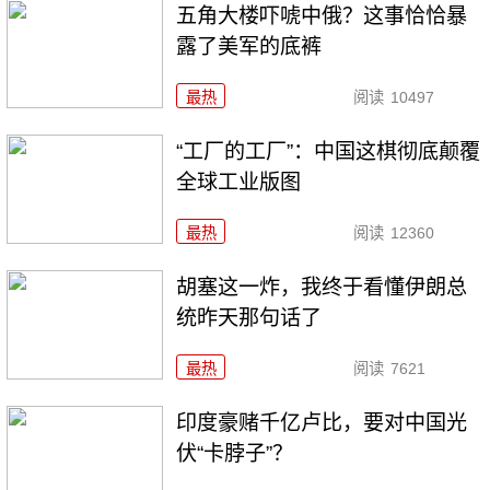
五角大楼吓唬中俄？这事恰恰暴
露了美军的底裤
最热
阅读
10497
“工厂的工厂”：中国这棋彻底颠覆
全球工业版图
最热
阅读
12360
胡塞这一炸，我终于看懂伊朗总
统昨天那句话了
最热
阅读
7621
印度豪赌千亿卢比，要对中国光
伏“卡脖子”？