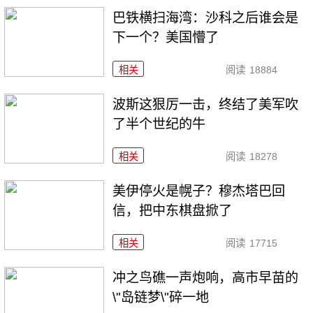
巴铁横扫海湾：沙科之后谁会是
下一个？美国懵了
相关
阅读
18884
波斯这狠厉一击，终结了美军吹
了半个世纪的牛
相关
阅读
18278
美伊停火是幌子？穆杰塔巴回
信，把中东棋盘掀了
相关
阅读
17715
冲之鸟礁一声炮响，高市早苗的
\"岛链梦\"碎一地