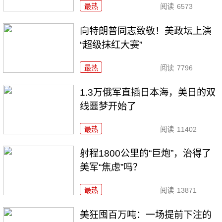
最热
阅读
6573
向特朗普同志致敬！美政坛上演
“超级抹红大赛”
最热
阅读
7796
1.3万俄军直插日本海，美日的双
线噩梦开始了
最热
阅读
11402
射程1800公里的“巨炮”，治得了
美军“焦虑”吗？
最热
阅读
13871
美狂囤百万吨：一场提前下注的