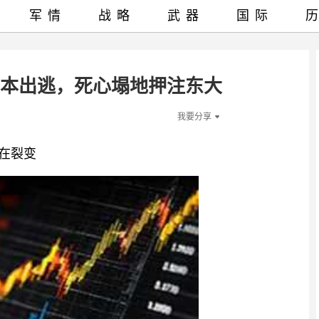
军情
战略
武器
国际
资本出逃，死心塌地押注东大
我要分享
在裂变