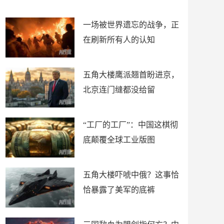
了
裤
一场被世界遗忘的战争，正
在刷新所有人的认知
五角大楼鹰派翘首盼进京，
北京连门缝都没给留
“工厂的工厂”：中国这棋彻
底颠覆全球工业版图
五角大楼吓唬中俄？这事恰
恰暴露了美军的底裤