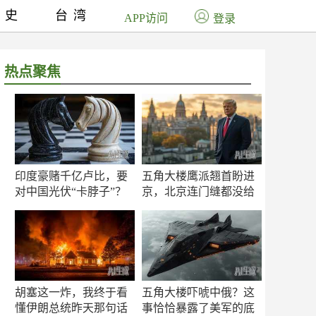
历史
台湾
APP访问
登录
热点聚焦
印度豪赌千亿卢比，要
五角大楼鹰派翘首盼进
对中国光伏“卡脖子”？
京，北京连门缝都没给
留
胡塞这一炸，我终于看
五角大楼吓唬中俄？这
懂伊朗总统昨天那句话
事恰恰暴露了美军的底