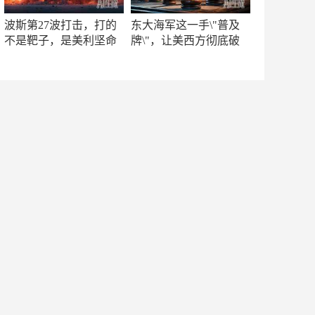
波斯第27波打击，打的
东大海军这一手\"普及
不是靶子，是美利坚命
牌\"，让美西方彻底破
门
防！