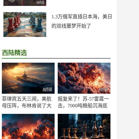
1.3万俄军直插日本海，美日
的双线噩梦开始了
西陆精选
菲律宾五天三闹，美航
报复来了！苏-57雷霆一
母压阵，布林肯说了大
击，7000吨粮船沉海底
实话