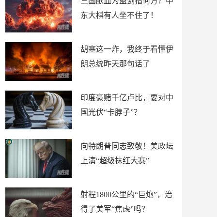
三国歃血为盟剑指何方？中
东大棋有人坐不住了！
胡塞这一炸，我终于看懂伊
朗总统昨天那句话了
印度豪赌千亿卢比，要对中
国光伏“卡脖子”？
向特朗普同志致敬！美政坛
上演“超级抹红大赛”
射程1800公里的“巨炮”，治
得了美军“焦虑”吗？