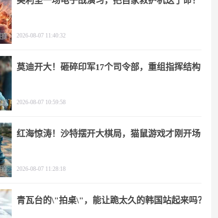
美利坚一场电子战演习，把自家救护机送了命！
2026-08-07 11:40:32
莫迪开大！砸碎印军17个司令部，重组指挥结构
2026-08-07 10:59:58
红海惊涛！沙特摆开大棋局，猫鼠游戏才刚开场
2026-08-07 11:28:18
青瓦台的\"拍桌\"，能让跪太久的韩国站起来吗？