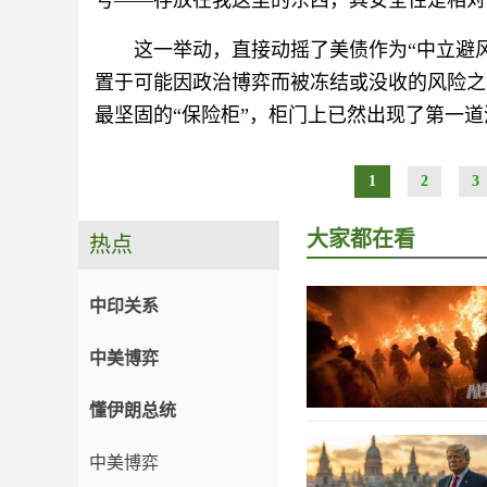
号——存放在我这里的东西，其安全性是相对
这一举动，直接动摇了美债作为“中立避
置于可能因政治博弈而被冻结或没收的风险之
最坚固的“保险柜”，柜门上已然出现了第一
1
2
3
大家都在看
热点
中印关系
中美博弈
懂伊朗总统
中美博弈