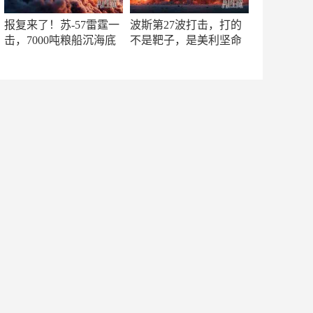
报复来了！苏-57雷霆一
波斯第27波打击，打的
击，7000吨粮船沉海底
不是靶子，是美利坚命
门