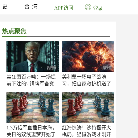
历史
台湾
APP访问
登录
热点聚焦
美狂囤百万吨：一场提
美利坚一场电子战演
前下注的\"铜牌军备竞
习，把自家救护机送了
赛\"
命！
1.3万俄军直插日本海，
红海惊涛！沙特摆开大
美日的双线噩梦开始了
棋局，猫鼠游戏才刚开