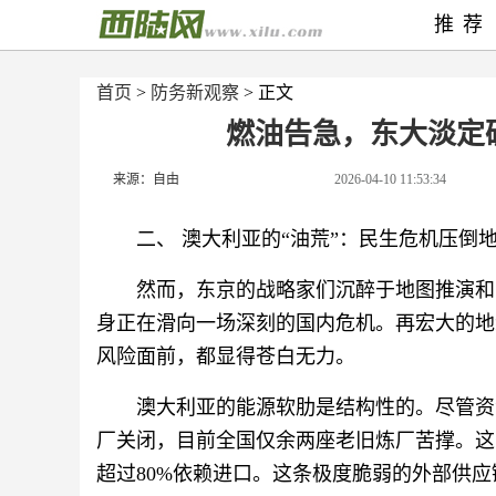
推荐
首页
>
防务新观察
> 正文
燃油告急，东大淡定
来源：自由
2026-04-10 11:53:34
二、 澳大利亚的“油荒”：民生危机压倒
然而，东京的战略家们沉醉于地图推演和
身正在滑向一场深刻的国内危机。再宏大的地
风险面前，都显得苍白无力。
澳大利亚的能源软肋是结构性的。尽管资
厂关闭，目前全国仅余两座老旧炼厂苦撑。这
超过80%依赖进口。这条极度脆弱的外部供