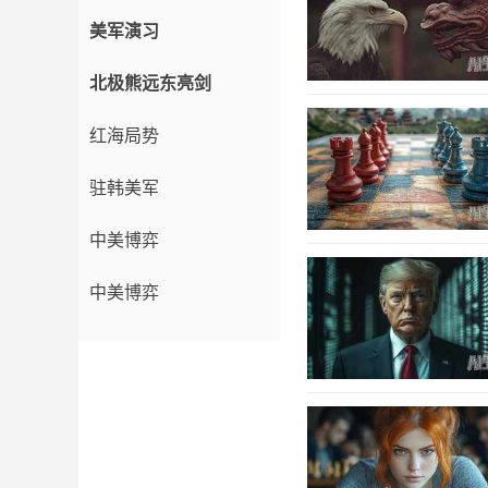
美军演习
北极熊远东亮剑
红海局势
驻韩美军
中美博弈
中美博弈