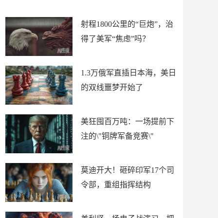
场
射程1800公里的“巨炮”，治
得了美军“焦虑”吗？
1.3万俄军直插日本海，美日
的双线噩梦开始了
美狂囤百万吨：一场提前下
注的\"铜牌军备竞赛\"
莫迪开大！砸碎印军17个司
令部，重组指挥结构