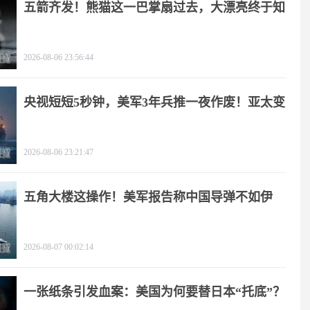
五箭齐发！熊猫这一巴掌扇过去，大漂亮终于知
疼
2026-08-06 23:56:44
央视短短5秒钟，美军3年兵推一夜作废！亚太变
天
2026-08-06 23:21:47
五角大楼这操作！美军报告称中国导弹不如伊
朗？
2026-08-07 00:02:14
一张纸条引发血案：美国为何要替日本“托底”？