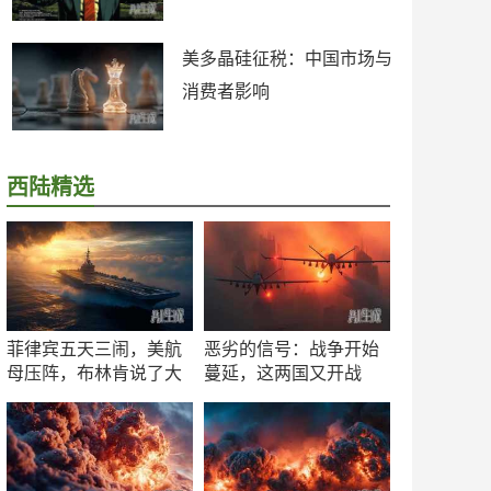
美多晶硅征税：中国市场与
消费者影响
西陆精选
菲律宾五天三闹，美航
恶劣的信号：战争开始
母压阵，布林肯说了大
蔓延，这两国又开战
实话
了！