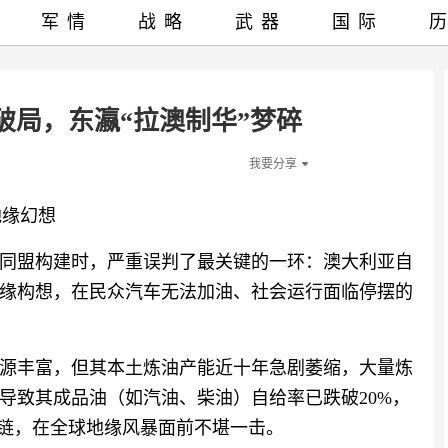
军情
战略
武器
国际
破局，东瀛“拉澳制华”梦碎
我要分享
地缘幻想
同盟构建时，严重误判了最关键的一环：澳大利亚自
缘构想，在民众汽车无法加油、社会运行面临停摆的
源丰富，但其本土炼油产能近十年急剧萎缩，大量炼
导致其成品油（如汽油、柴油）自给率已跌破20%，
应链，在全球地缘风暴面前不堪一击。