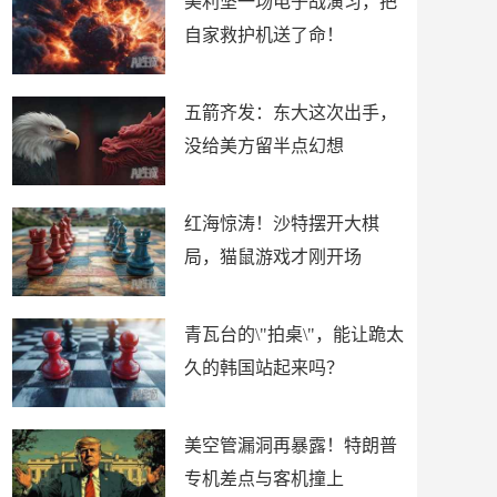
美利坚一场电子战演习，把
自家救护机送了命！
五箭齐发：东大这次出手，
没给美方留半点幻想
红海惊涛！沙特摆开大棋
局，猫鼠游戏才刚开场
青瓦台的\"拍桌\"，能让跪太
久的韩国站起来吗？
美空管漏洞再暴露！特朗普
专机差点与客机撞上