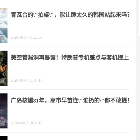
青瓦台的\"拍桌\"，能让跪太久的韩国站起来吗？
2026-08-07 11:22:56
美空管漏洞再暴露！特朗普专机差点与客机撞上
2026-08-07 11:03:17
广岛核爆81年，高市早苗连\"谁扔的\"都不敢提！
2026-08-07 10:55:12