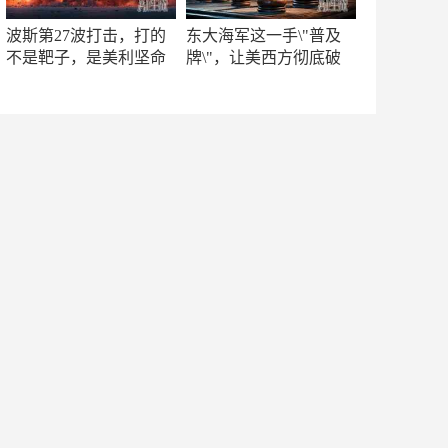
波斯第27波打击，打的
东大海军这一手\"普及
不是靶子，是美利坚命
牌\"，让美西方彻底破
门
防！