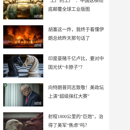
“工厂的工厂”：中国这棋彻
底颠覆全球工业版图
胡塞这一炸，我终于看懂伊
朗总统昨天那句话了
印度豪赌千亿卢比，要对中
国光伏“卡脖子”？
向特朗普同志致敬！美政坛
上演“超级抹红大赛”
射程1800公里的“巨炮”，治
得了美军“焦虑”吗？