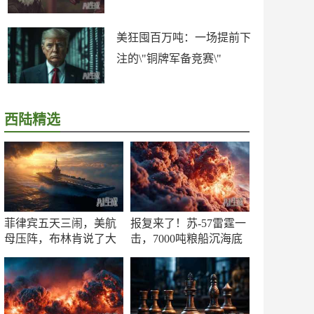
美狂囤百万吨：一场提前下
注的\"铜牌军备竞赛\"
西陆精选
菲律宾五天三闹，美航
报复来了！苏-57雷霆一
母压阵，布林肯说了大
击，7000吨粮船沉海底
实话