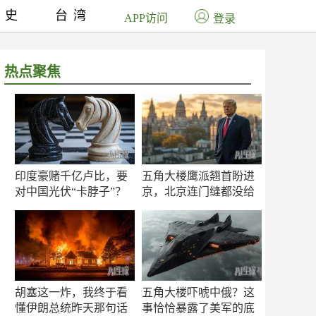
历史
台湾
APP访问
登录
热点聚焦
印度豪赌千亿卢比，要
五角大楼鹰派翘首盼进
对中国光伏“卡脖子”？
京，北京连门缝都没给
留
胡塞这一炸，我终于看
五角大楼吓唬中俄？这
懂伊朗总统昨天那句话
事恰恰暴露了美军的底