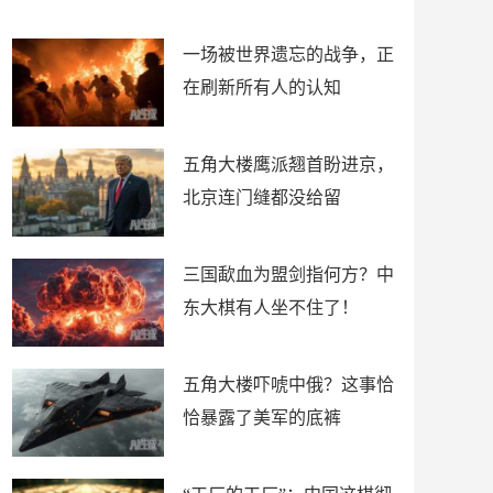
了
裤
一场被世界遗忘的战争，正
在刷新所有人的认知
五角大楼鹰派翘首盼进京，
北京连门缝都没给留
三国歃血为盟剑指何方？中
东大棋有人坐不住了！
五角大楼吓唬中俄？这事恰
恰暴露了美军的底裤