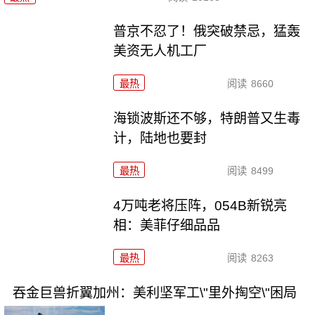
普京不忍了！俄突破禁忌，猛轰
美资无人机工厂
最热
阅读
8660
海锁波斯还不够，特朗普又生毒
计，陆地也要封
最热
阅读
8499
4万吨老将压阵，054B新锐亮
相：美菲仔细品品
最热
阅读
8263
吞金巨兽折翼加州：美利坚军工\"里外掏空\"困局