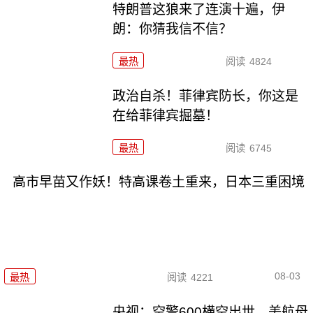
特朗普这狼来了连演十遍，伊
朗：你猜我信不信？
最热
阅读
4824
政治自杀！菲律宾防长，你这是
在给菲律宾掘墓！
最热
阅读
6745
高市早苗又作妖！特高课卷土重来，日本三重困境
08-03
最热
阅读
4221
央视：空警600横空出世，美航母