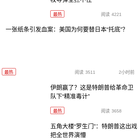
最热
阅读
4221
一张纸条引发血案：美国为何要替日本“托底”？
最热
阅读
3511
2小时前
伊朗赢了？这是特朗普给革命卫
队下“精准毒计”
最热
阅读
3658
五角大楼“罗生门”：特朗普这出戏
把全世界演懵