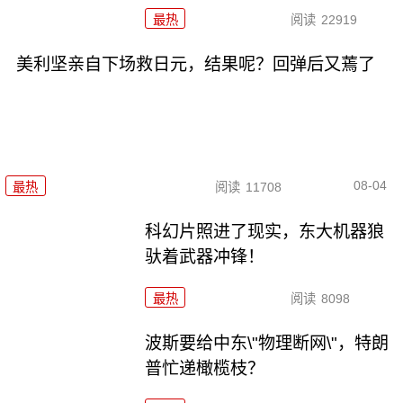
最热
阅读
22919
美利坚亲自下场救日元，结果呢？回弹后又蔫了
08-04
最热
阅读
11708
科幻片照进了现实，东大机器狼
驮着武器冲锋！
最热
阅读
8098
波斯要给中东\"物理断网\"，特朗
普忙递橄榄枝？