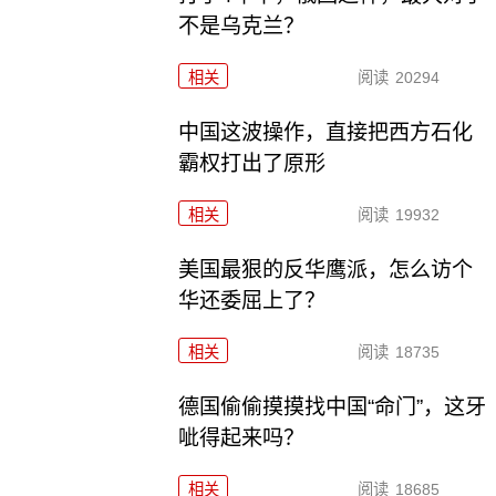
不是乌克兰？
相关
阅读
20294
中国这波操作，直接把西方石化
霸权打出了原形
相关
阅读
19932
美国最狠的反华鹰派，怎么访个
华还委屈上了？
相关
阅读
18735
德国偷偷摸摸找中国“命门”，这牙
呲得起来吗？
相关
阅读
18685