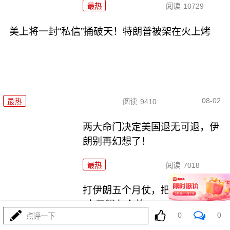
最热
阅读
10729
美上将一封“私信”捅破天！特朗普被架在火上烤
08-02
最热
阅读
9410
两大命门决定美国退无可退，伊
朗别再幻想了！
最热
阅读
7018
打伊朗五个月仗，把美军打成了
“十口锅九个盖”
0
0
点评一下
最热
阅读
5488