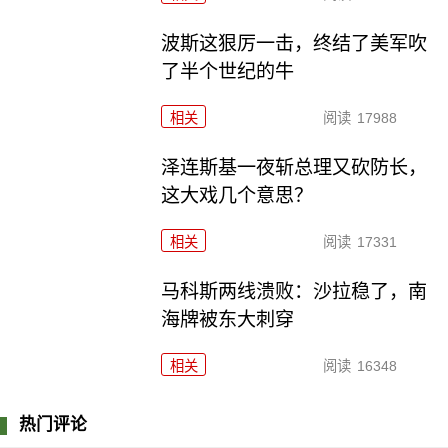
波斯这狠厉一击，终结了美军吹
了半个世纪的牛
相关
阅读
17988
泽连斯基一夜斩总理又砍防长，
这大戏几个意思？
相关
阅读
17331
马科斯两线溃败：沙拉稳了，南
海牌被东大刺穿
相关
阅读
16348
热门评论