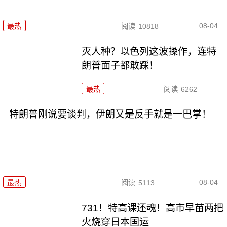
08-04
最热
阅读
10818
灭人种？以色列这波操作，连特
朗普面子都敢踩！
最热
阅读
6262
特朗普刚说要谈判，伊朗又是反手就是一巴掌！
08-04
最热
阅读
5113
731！特高课还魂！高市早苗两把
火烧穿日本国运