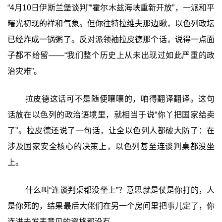
“4月10日伊斯兰堡谈判”“霍尔木兹海峡重新开放”，一派和平
曙光初现的祥和气象。但你往特拉维夫那边瞅，以色列政坛
已经炸成一锅粥了。反对派领袖拉皮德那个话，说得一点面
子都不给留——“我们整个历史上从未出现过如此严重的政
治灾难”。
拉皮德这话可不是随便嚷嚷的，咱得翻译翻译。这句
话放在以色列的政治语境里，就相当于说“你丫把国家给卖
了”。拉皮德还说了一句话，让全以色列人都破大防了：在
涉及国家安全核心的决策上，以色列甚至连谈判桌都没坐
上。
什么叫“连谈判桌都没坐上”？意思就是仗是你打的，人
是你死的，结果最后大佬们在另一个房间里把事儿定了，你
连进去发表意见的资格都没有。