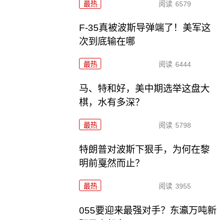
最热
阅读
6579
F-35真被波斯导弹端了！美军这
次到底输在哪
最热
阅读
6444
马、特和好，美中期选举这盘大
棋，水有多深？
最热
阅读
5798
特朗普对波斯下狠手，为何在黎
明前戛然而止？
最热
阅读
3955
055要迎来最强对手？东瀛万吨新