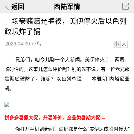
返回
西陆军情
一场豪赌赔光裤衩，美伊停火后以色列
政坛炸了锅
小
大
2026-04-09
小鸟
兄弟们，咱今儿聊一个大新闻。美伊停火了，两周，
临时性的。这事儿怎么评价呢？别的先不说，有一位老兄那
是彻底破防了。谁呢？以色列总理——本雅明·内塔尼亚
胡。
拼多多暑假大促，升温降价，全品类暑期大促 →
你打开手机刷新闻，满屏都是什么“美伊达成临时停火”