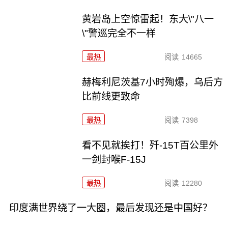
黄岩岛上空惊雷起！东大\"八一
\"警巡完全不一样
最热
阅读
14665
赫梅利尼茨基7小时殉爆，乌后方
比前线更致命
最热
阅读
7398
看不见就挨打！歼-15T百公里外
一剑封喉F-15J
最热
阅读
12280
印度满世界绕了一大圈，最后发现还是中国好？