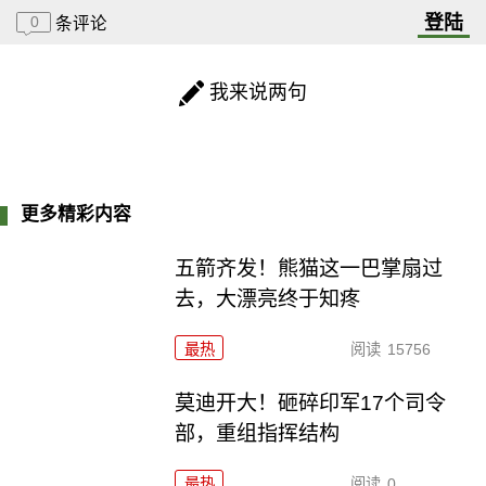
登陆
0
条评论
我来说两句
更多精彩内容
五箭齐发！熊猫这一巴掌扇过
去，大漂亮终于知疼
最热
阅读
15756
莫迪开大！砸碎印军17个司令
部，重组指挥结构
最热
阅读
0