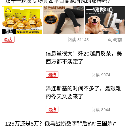
双十一现货专场真如平台商家所说的那样吗？
最热
阅读
31145
4小时前
信息量很大！歼20越肩反杀，美
西方都不淡定了
最热
阅读
9974
泽连斯基的时间不多了，最艰难
的冬天又要来了
最热
阅读
8944
125万还是5万？俄乌战损数字背后的\"三国杀\"