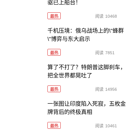
驱已上船台！
最热
阅读
10468
千机压境：俄乌战场上的\"蜂群
\"博弈与东大启示
最热
阅读
7851
算了不打了？特朗普这脚刹车，
把全世界都晃吐了
最热
阅读
14956
一张图让印度陷入死寂，五枚金
牌背后的终极真相
最热
阅读
10461