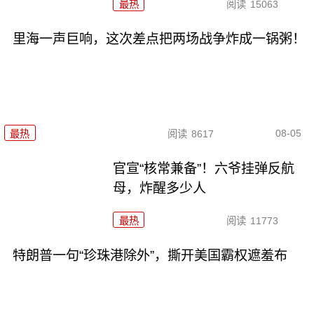
最热
阅读
15063
里海一声巨响，这次差点把两场战争炸成一锅粥！
08-05
最热
阅读
8617
官宣“核常兼备”！六爷挂弹反航
母，炸醒多少人
最热
阅读
11773
特朗普一句“珍珠港除外”，撕开美国霸权遮羞布