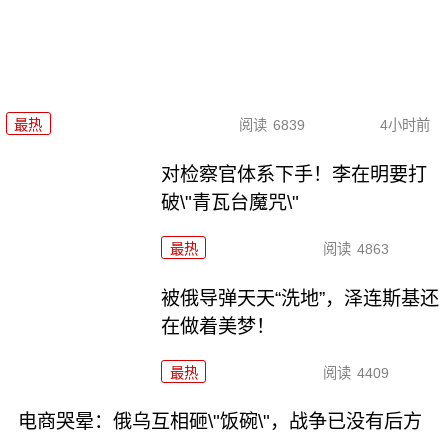
最热
阅读
6839
4小时前
对检察官体系下手！李在明要打
破\"青瓦台魔咒\"
最热
阅读
4863
被俄导弹天天“洗地”，泽连斯基还
在做着美梦！
最热
阅读
4409
电商哭晕：俄乌互相砸\"饭碗\"，战争已没有后方