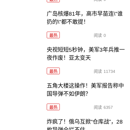
广岛核爆81年，高市早苗连\"谁
扔的\"都不敢提！
最热
阅读
0
央视短短5秒钟，美军3年兵推一
夜作废！亚太变天
最热
阅读
11734
五角大楼这操作！美军报告称中
国导弹不如伊朗？
最热
阅读
6357
炸疯了！俄乌互掀“仓库战”，28
枚导弹全拦不住