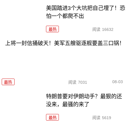
美国踏进3个大坑把自己埋了！恐
怕一个都爬不出
最热
阅读
16632
上将一封信捅破天！美军五艘驱逐舰要盖三口锅！
08-03
最热
阅读
7031
特朗普要对伊朗动手？最狠的还
没来，最骚的来了
最热
阅读
5619