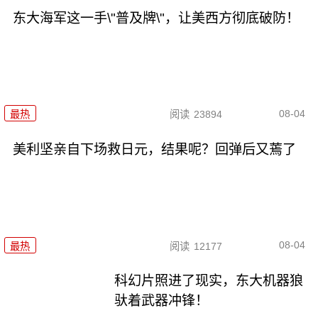
东大海军这一手\"普及牌\"，让美西方彻底破防！
08-04
最热
阅读
23894
美利坚亲自下场救日元，结果呢？回弹后又蔫了
08-04
最热
阅读
12177
科幻片照进了现实，东大机器狼
驮着武器冲锋！