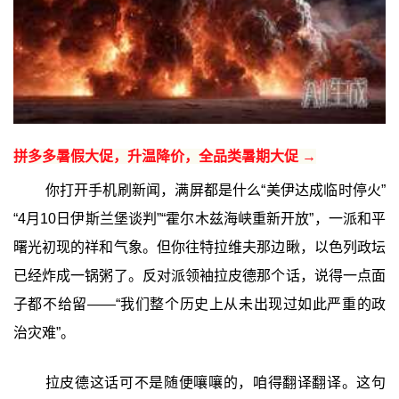
拼多多暑假大促，升温降价，全品类暑期大促 →
你打开手机刷新闻，满屏都是什么“美伊达成临时停火”
“4月10日伊斯兰堡谈判”“霍尔木兹海峡重新开放”，一派和平
曙光初现的祥和气象。但你往特拉维夫那边瞅，以色列政坛
已经炸成一锅粥了。反对派领袖拉皮德那个话，说得一点面
子都不给留——“我们整个历史上从未出现过如此严重的政
治灾难”。
拉皮德这话可不是随便嚷嚷的，咱得翻译翻译。这句