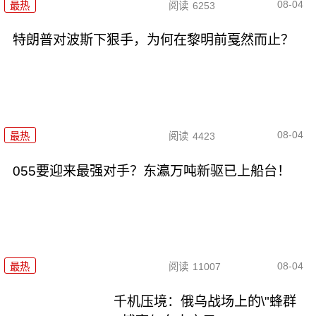
08-04
最热
阅读
6253
特朗普对波斯下狠手，为何在黎明前戛然而止？
08-04
最热
阅读
4423
055要迎来最强对手？东瀛万吨新驱已上船台！
08-04
最热
阅读
11007
千机压境：俄乌战场上的\"蜂群