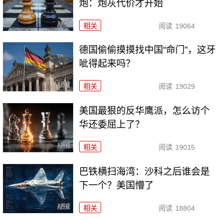
炮：炮灰代价才开始
相关
阅读
19064
德国偷偷摸摸找中国“命门”，这牙
呲得起来吗？
相关
阅读
19029
美国最狠的反华鹰派，怎么访个
华还委屈上了？
相关
阅读
19015
巴铁横扫海湾：沙科之后谁会是
下一个？美国懵了
相关
阅读
18804