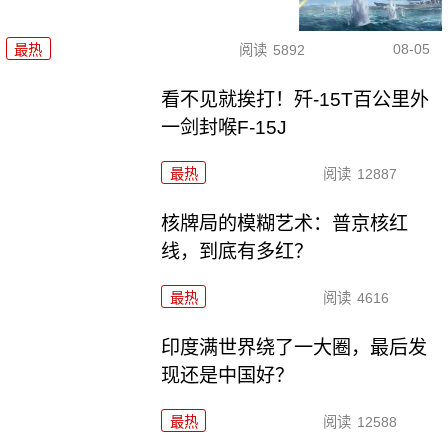
08-05
最热
阅读
5892
看不见就挨打！歼-15T百公里外
一剑封喉F-15J
最热
阅读
12887
核牌局的模糊艺术：普京核红
线，到底有多红？
最热
阅读
4616
印度满世界绕了一大圈，最后发
现还是中国好？
最热
阅读
12588