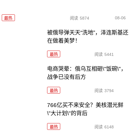
08-06
最热
阅读
5874
被俄导弹天天“洗地”，泽连斯基还
在做着美梦！
最热
阅读
5441
电商哭晕：俄乌互相砸\"饭碗\"，
战争已没有后方
最热
阅读
3794
766亿买不来安全？美核潜光鲜
\"大计划\"的背后
最热
阅读
6148