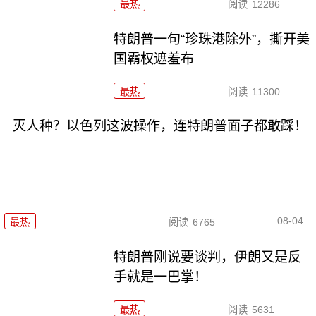
最热
阅读
12286
特朗普一句“珍珠港除外”，撕开美
国霸权遮羞布
最热
阅读
11300
灭人种？以色列这波操作，连特朗普面子都敢踩！
08-04
最热
阅读
6765
特朗普刚说要谈判，伊朗又是反
手就是一巴掌！
最热
阅读
5631