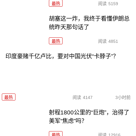
最热
阅读
5159
胡塞这一炸，我终于看懂伊朗总
统昨天那句话了
最热
阅读
4851
印度豪赌千亿卢比，要对中国光伏“卡脖子”？
最热
阅读
4147
3小时前
射程1800公里的“巨炮”，治得了
美军“焦虑”吗？
最热
阅读
12916