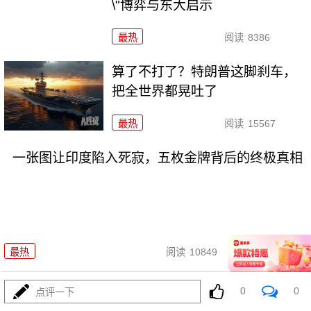
\"博弈与东大启示
最热
阅读
8386
算了不打了？特朗普这脚刹车，
把全世界都晃吐了
最热
阅读
15567
一张图让印度陷入死寂，五枚金牌背后的终极真相
08-03
最热
阅读
10849
美国踏进3个大坑把自己埋了！恐
0
0
点评一下
怕一个都爬不出