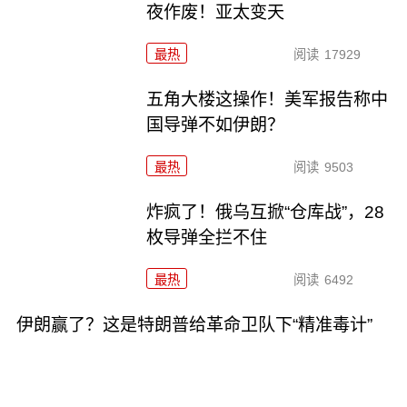
夜作废！亚太变天
最热
阅读
17929
五角大楼这操作！美军报告称中
国导弹不如伊朗？
最热
阅读
9503
炸疯了！俄乌互掀“仓库战”，28
枚导弹全拦不住
最热
阅读
6492
伊朗赢了？这是特朗普给革命卫队下“精准毒计”