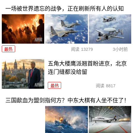
一场被世界遗忘的战争，正在刷新所有人的认知
最热
阅读
13279
3小时前
五角大楼鹰派翘首盼进京，北京
连门缝都没给留
最热
阅读
8817
三国歃血为盟剑指何方？中东大棋有人坐不住了！