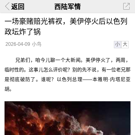
返回
西陆军情
一场豪赌赔光裤衩，美伊停火后以色列
政坛炸了锅
小
大
2026-04-09
小鸟
兄弟们，咱今儿聊一个大新闻。美伊停火了，两周，
临时性的。这事儿怎么评价呢？别的先不说，有一位老兄那
是彻底破防了。谁呢？以色列总理——本雅明·内塔尼亚
胡。