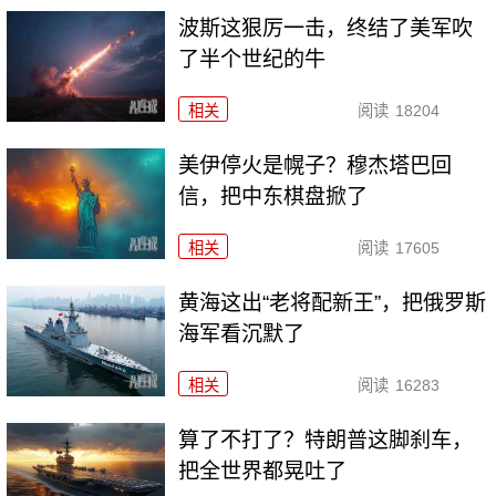
波斯这狠厉一击，终结了美军吹
了半个世纪的牛
相关
阅读
18204
美伊停火是幌子？穆杰塔巴回
信，把中东棋盘掀了
相关
阅读
17605
黄海这出“老将配新王”，把俄罗斯
海军看沉默了
相关
阅读
16283
算了不打了？特朗普这脚刹车，
把全世界都晃吐了