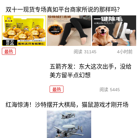
双十一现货专场真如平台商家所说的那样吗？
最热
阅读
31145
4小时前
五箭齐发：东大这次出手，没给
美方留半点幻想
最热
阅读
5445
红海惊涛！沙特摆开大棋局，猫鼠游戏才刚开场