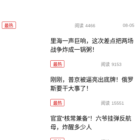
08-05
最热
阅读
4466
里海一声巨响，这次差点把两场
战争炸成一锅粥！
最热
阅读
9153
刚刚，普京被逼亮出底牌！俄罗
斯要干大事了！
最热
阅读
15551
官宣“核常兼备”！六爷挂弹反航
母，炸醒多少人