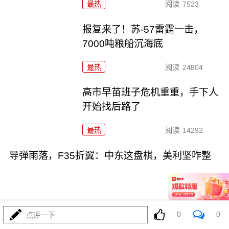
最热
阅读
7523
报复来了！苏-57雷霆一击，
7000吨粮船沉海底
最热
阅读
24804
高市早苗班子危机重重，手下人
开始找后路了
最热
阅读
14292
导弹雨落，F35折翼：中东这盘棋，美利坚咋整
0
0
点评一下
07-31
最热
阅读
12284