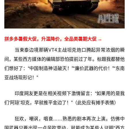
拼多多暑假大促，升温降价，全品类暑期大促 →
当柬泰边境那辆VT4主战坦克炮口腾起异常浓烟的瞬
间，某些西方媒体的编辑部恐怕提前过了年。标题我都替他
们想好了：“中国制造神话破灭！”“廉价武器的代价！”“东南
亚战场现形记！”
印度网友更是在相关视频下激情留言：“如果用的是我
们‘阿琼’坦克，早就推平金边了！”（此处应有摊手表情）
狂欢，嘲讽，唱衰……熟悉的剧本再次上演。仿佛中
国武器只要出现一点风吹草动，就能成为某些人证明“西方