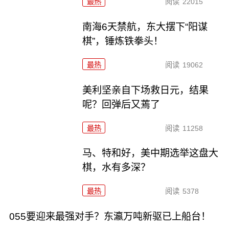
最热
阅读
22015
南海6天禁航，东大摆下“阳谋
棋”，锤炼铁拳头！
最热
阅读
19062
美利坚亲自下场救日元，结果
呢？回弹后又蔫了
最热
阅读
11258
马、特和好，美中期选举这盘大
棋，水有多深？
最热
阅读
5378
055要迎来最强对手？东瀛万吨新驱已上船台！