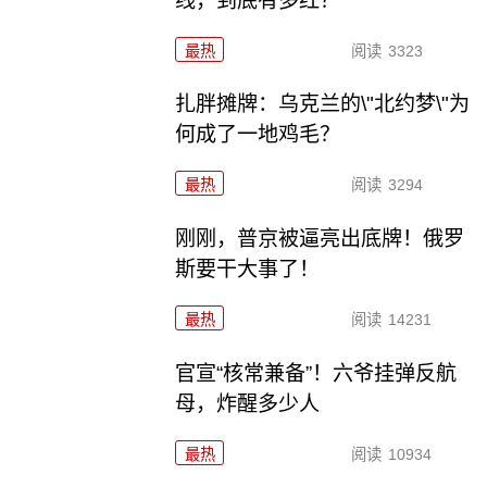
线，到底有多红？
最热
阅读
3323
扎胖摊牌：乌克兰的\"北约梦\"为
何成了一地鸡毛？
最热
阅读
3294
刚刚，普京被逼亮出底牌！俄罗
斯要干大事了！
最热
阅读
14231
官宣“核常兼备”！六爷挂弹反航
母，炸醒多少人
最热
阅读
10934