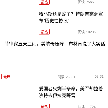
最热
阅读
7565
哈马斯还是跪了？特朗普高调宣
布“历史性协议”
最热
阅读
10206
菲律宾五天三闹，美航母压阵，布林肯说了大实话
07-31
最热
阅读
26591
爱国者只剩半条命，美军却拉着
沙特去伊拉克踩雷
最热
阅读
11724