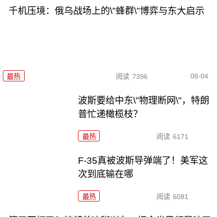
千机压境：俄乌战场上的\"蜂群\"博弈与东大启示
08-04
最热
阅读
7396
波斯要给中东\"物理断网\"，特朗
普忙递橄榄枝？
最热
阅读
6171
F-35真被波斯导弹端了！美军这
次到底输在哪
最热
阅读
6081