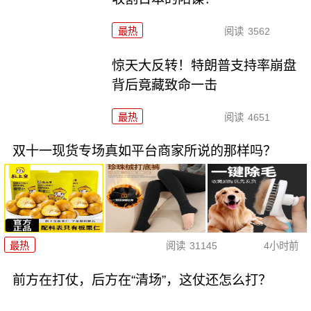
最热
阅读
3562
惊天大反转！特朗普支持率崩盘
背后竟藏致命一击
最热
阅读
4651
双十一现货专场真如平台商家所说的那样吗？
最热
阅读
31145
4小时前
前方在打仗，后方在“清场”，这仗还怎么打？