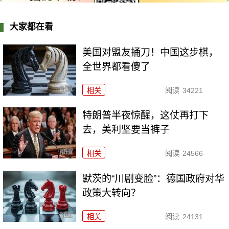
大家都在看
美国对盟友捅刀！中国这步棋，
全世界都看傻了
相关
阅读
34221
特朗普半夜惊醒，这仗再打下
去，美利坚要当裤子
相关
阅读
24566
默茨的“川剧变脸”：德国政府对华
政策大转向？
相关
阅读
24131