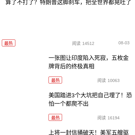
算了不打了？特朗普这脚刹车，把全世界都晃吐了
08-03
最热
阅读
14512
一张图让印度陷入死寂，五枚金
牌背后的终极真相
最热
阅读
10063
美国踏进3个大坑把自己埋了！恐
怕一个都爬不出
最热
阅读
16194
上将一封信捅破天！美军五艘驱