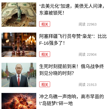
“去美元化”加速，美债无人问津，
东瀛被锁死！
相关
阅读
22963
阿塞拜疆飞行员夸赞“枭龙”：比比
F-16强多了！
相关
阅读
22904
生死时刻提前到来！俄乌战争终
到见分晓的时刻？
相关
阅读
21913
冲之鸟礁一声炮响，高市早苗的
\"岛链梦\"碎一地