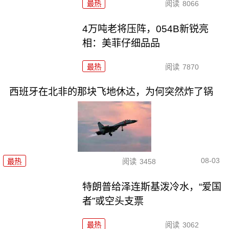
最热
阅读
8066
4万吨老将压阵，054B新锐亮
相：美菲仔细品品
最热
阅读
7870
西班牙在北非的那块飞地休达，为何突然炸了锅
08-03
最热
阅读
3458
特朗普给泽连斯基泼冷水，“爱国
者”或空头支票
最热
阅读
3062