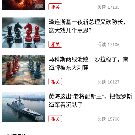
相关
阅读
17133
泽连斯基一夜斩总理又砍防长，
这大戏几个意思？
相关
阅读
17106
马科斯两线溃败：沙拉稳了，南
海牌被东大刺穿
相关
阅读
16127
黄海这出“老将配新王”，把俄罗斯
海军看沉默了
相关
阅读
15708