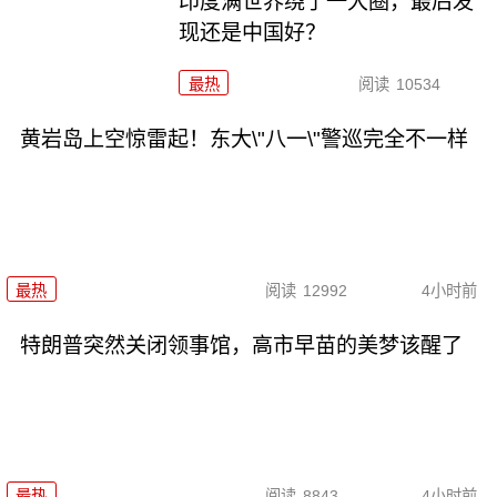
印度满世界绕了一大圈，最后发
现还是中国好？
最热
阅读
10534
黄岩岛上空惊雷起！东大\"八一\"警巡完全不一样
最热
阅读
12992
4小时前
特朗普突然关闭领事馆，高市早苗的美梦该醒了
最热
阅读
8843
4小时前