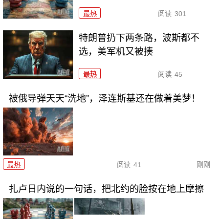
最热
阅读
301
特朗普扔下两条路，波斯都不
选，美军机又被揍
最热
阅读
45
被俄导弹天天“洗地”，泽连斯基还在做着美梦！
最热
阅读
41
刚刚
扎卢日内说的一句话，把北约的脸按在地上摩擦