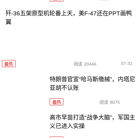
歼-36五架原型机轮番上天，美F-47还在PPT画鸭
翼
07-31
最热
阅读
20446
特朗普官宣“哈马斯缴械”，内塔尼
亚胡不认账
最热
阅读
8075
高市早苗打造“战争大脑”，军国主
义已进入实操