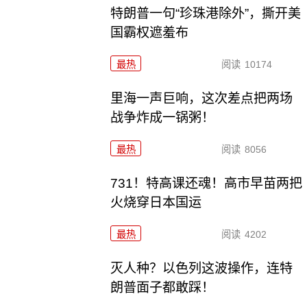
特朗普一句“珍珠港除外”，撕开美
国霸权遮羞布
最热
阅读
10174
里海一声巨响，这次差点把两场
战争炸成一锅粥！
最热
阅读
8056
731！特高课还魂！高市早苗两把
火烧穿日本国运
最热
阅读
4202
灭人种？以色列这波操作，连特
朗普面子都敢踩！