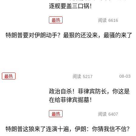
逐舰要盖三口锅！
最热
阅读
6616
特朗普要对伊朗动手？最狠的还没来，最骚的来了
08-03
最热
阅读
5217
政治自杀！菲律宾防长，你这是
在给菲律宾掘墓！
最热
阅读
6407
特朗普这狼来了连演十遍，伊朗：你猜我信不信？