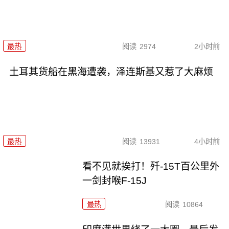
最热
阅读
2974
2小时前
土耳其货船在黑海遭袭，泽连斯基又惹了大麻烦
最热
阅读
13931
4小时前
看不见就挨打！歼-15T百公里外
一剑封喉F-15J
最热
阅读
10864