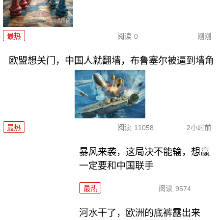
最热
阅读
0
刚刚
欧盟想关门，中国人就翻墙，布鲁塞尔被逼到墙角
最热
阅读
11058
2小时前
暴风来袭，这局决不能输，想赢
一定要和中国联手
最热
阅读
9574
河水干了，欧洲的底裤露出来