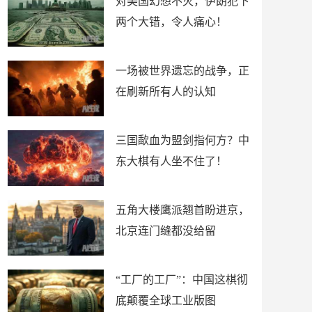
对美国幻想不灭，伊朗犯下
两个大错，令人痛心！
一场被世界遗忘的战争，正
在刷新所有人的认知
三国歃血为盟剑指何方？中
东大棋有人坐不住了！
五角大楼鹰派翘首盼进京，
北京连门缝都没给留
“工厂的工厂”：中国这棋彻
底颠覆全球工业版图