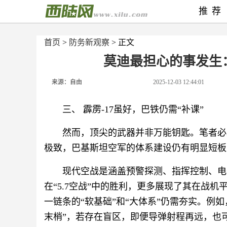
推荐
首页
>
防务新观察
> 正文
莫迪最担心的事发生
来源：自由
2025-12-03 12:44:01
三、 霹雳-17虽好，巴铁仍需“补课”
然而，顶尖的武器并非万能钥匙。笔者必
极致，巴基斯坦空军的体系建设仍有明显短板
现代空战是涵盖预警探测、指挥控制、电
在“5.7空战”中的胜利，更多展现了其在战
一链条的“软基础”和“大体系”仍需夯实。例
末梢”，若存在盲区，即便导弹射程再远，也