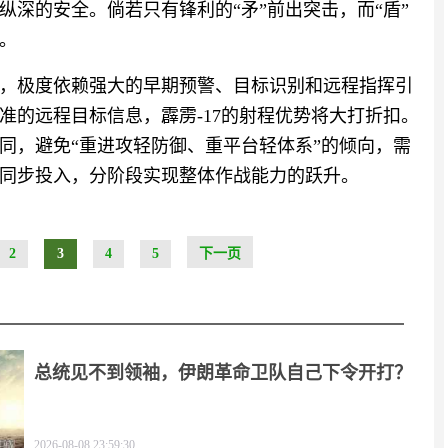
深的安全。倘若只有锋利的“矛”前出突击，而“盾”
。
，极度依赖强大的早期预警、目标识别和远程指挥引
准的远程目标信息，霹雳-17的射程优势将大打折扣。
同，避免“重进攻轻防御、重平台轻体系”的倾向，需
同步投入，分阶段实现整体作战能力的跃升。
2
3
4
5
下一页
总统见不到领袖，伊朗革命卫队自己下令开打？
2026-08-08 23:59:30