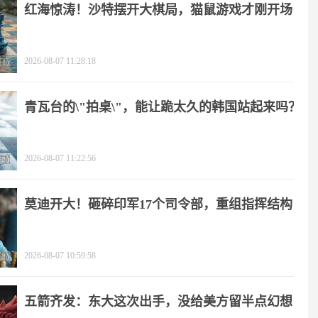
红海惊涛！沙特摆开大棋局，猫鼠游戏才刚开场
2026-08-07 11:28:18
青瓦台的\"拍桌\"，能让跪太久的韩国站起来吗？
2026-08-07 11:22:56
莫迪开大！砸碎印军17个司令部，重组指挥结构
2026-08-07 10:59:58
五箭齐发：东大这次出手，没给美方留半点幻想