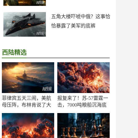
五角大楼吓唬中俄？这事恰
恰暴露了美军的底裤
西陆精选
菲律宾五天三闹，美航
报复来了！苏-57雷霆一
母压阵，布林肯说了大
击，7000吨粮船沉海底
实话