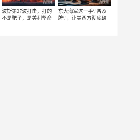
波斯第27波打击，打的
东大海军这一手\"普及
不是靶子，是美利坚命
牌\"，让美西方彻底破
门
防！