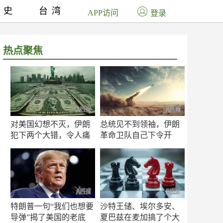
历史
台湾
APP访问
登录
热点聚焦
对美国幻想不灭，伊朗
总统见不到领袖，伊朗
犯下两个大错，令人痛
革命卫队自己下令开
心！
打？
特朗普一句“我们也想要
沙特王储、埃尔多安、
导弹”揭了美国的老底
夏巴兹在麦加搞了个大