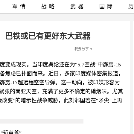
军情
战略
武器
国际
：巴铁或已有更好东大武器
我要分享
成现实。当印度舆论还在为“5.7空战”中霹雳-15
备焦虑已扑面而来。近日，多家印度媒体密集报道，
霹雳-17超远程空空导弹。这一动向，被印媒形容为
就紧张的南亚天空，充满了更多不确定的硝烟味。尤其
改变”的暗示性战争威胁，此刻邻国若在“矛尖”上再
“斩首斧”