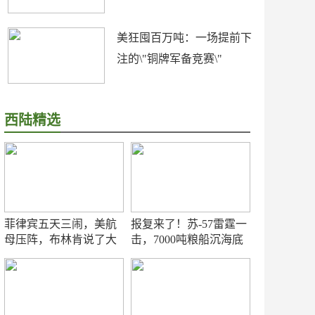
美狂囤百万吨：一场提前下
注的\"铜牌军备竞赛\"
西陆精选
菲律宾五天三闹，美航
报复来了！苏-57雷霆一
母压阵，布林肯说了大
击，7000吨粮船沉海底
实话