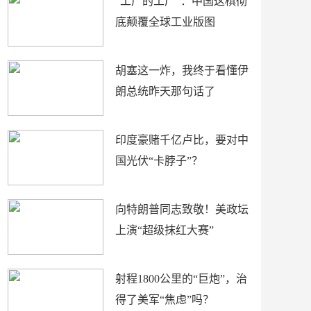
“工厂的工厂”：中国这棋彻
底颠覆全球工业版图
胡塞这一炸，我终于看懂伊
朗总统昨天那句话了
印度豪赌千亿卢比，要对中
国光伏“卡脖子”？
向特朗普同志致敬！美政坛
上演“超级抹红大赛”
射程1800公里的“巨炮”，治
得了美军“焦虑”吗？