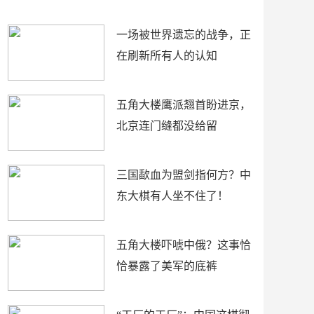
了
裤
一场被世界遗忘的战争，正
在刷新所有人的认知
五角大楼鹰派翘首盼进京，
北京连门缝都没给留
三国歃血为盟剑指何方？中
东大棋有人坐不住了！
五角大楼吓唬中俄？这事恰
恰暴露了美军的底裤