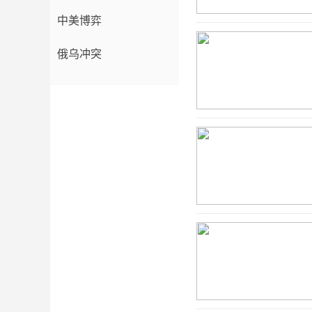
中美博弈
俄乌冲突