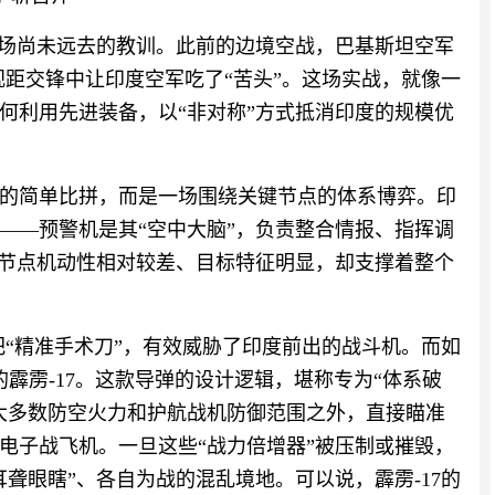
一场尚未远去的教训。此前的边境空战，巴基斯坦空军
视距交锋中让印度空军吃了“苦头”。这场实战，就像一
何利用先进装备，以“非对称”方式抵消印度的规模优
的简单比拼，而是一场围绕关键节点的体系博弈。印
——预警机是其“空中大脑”，负责整合情报、指挥调
些节点机动性相对较差、目标特征明显，却支撑着整个
把“精准手术刀”，有效威胁了印度前出的战斗机。而如
的霹雳-17。这款导弹的设计逻辑，堪称专为“体系破
大多数防空火力和护航战机防御范围之外，直接瞄准
电子战飞机。一旦这些“战力倍增器”被压制或摧毁，
聋眼瞎”、各自为战的混乱境地。可以说，霹雳-17的