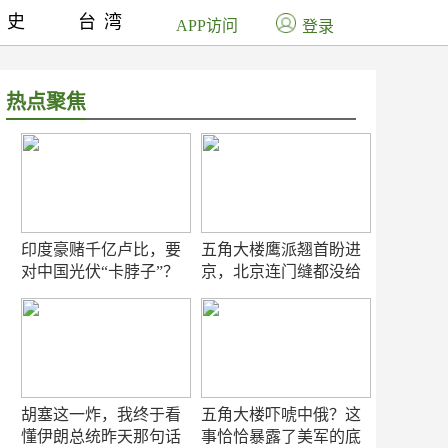
历史
台湾
APP访问
登录
热点聚焦
印度豪赌千亿卢比，要
五角大楼鹰派翘首盼进
对中国光伏“卡脖子”？
京，北京连门缝都没给
留
胡塞这一炸，我终于看
五角大楼吓唬中俄？这
懂伊朗总统昨天那句话
事恰恰暴露了美军的底