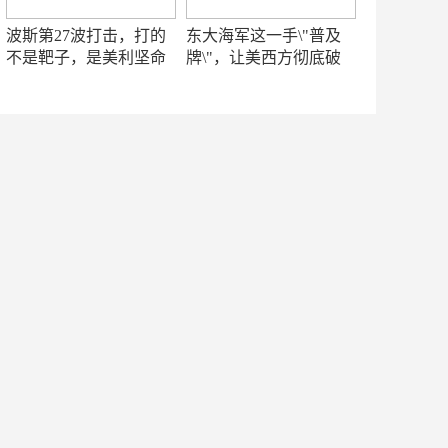
波斯第27波打击，打的
东大海军这一手\"普及
不是靶子，是美利坚命
牌\"，让美西方彻底破
门
防！