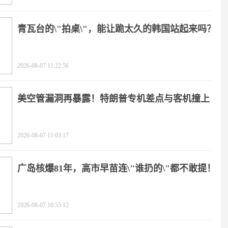
青瓦台的\"拍桌\"，能让跪太久的韩国站起来吗？
2026-08-07 11:22:56
美空管漏洞再暴露！特朗普专机差点与客机撞上
2026-08-07 11:03:17
广岛核爆81年，高市早苗连\"谁扔的\"都不敢提！
2026-08-07 10:55:12