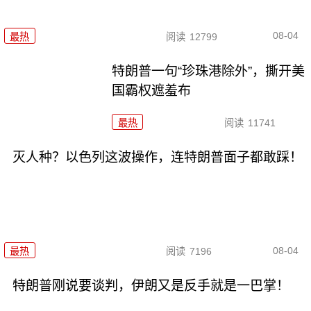
08-04
最热
阅读
12799
特朗普一句“珍珠港除外”，撕开美
国霸权遮羞布
最热
阅读
11741
灭人种？以色列这波操作，连特朗普面子都敢踩！
08-04
最热
阅读
7196
特朗普刚说要谈判，伊朗又是反手就是一巴掌！