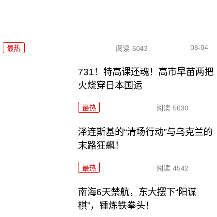
08-04
最热
阅读
6043
731！特高课还魂！高市早苗两把
火烧穿日本国运
最热
阅读
5630
泽连斯基的“清场行动”与乌克兰的
末路狂飙！
最热
阅读
4542
南海6天禁航，东大摆下“阳谋
棋”，锤炼铁拳头！