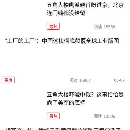
五角大楼鹰派翘首盼进京，北京
连门缝都没给留
最热
阅读
15566
“工厂的工厂”：中国这棋彻底颠覆全球工业版图
08-07
最热
阅读
15682
五角大楼吓唬中俄？这事恰恰暴
露了美军的底裤
最热
阅读
13305