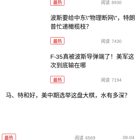
最热
阅读
8930
波斯要给中东\"物理断网\"，特朗
普忙递橄榄枝？
最热
阅读
7430
F-35真被波斯导弹端了！美军这
次到底输在哪
最热
阅读
7194
马、特和好，美中期选举这盘大棋，水有多深？
08-04
最热
阅读
6569