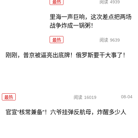
最热
阅读
4939
里海一声巨响，这次差点把两场
战争炸成一锅粥！
最热
阅读
9639
刚刚，普京被逼亮出底牌！俄罗斯要干大事了！
08-04
最热
阅读
16019
官宣“核常兼备”！六爷挂弹反航母，炸醒多少人