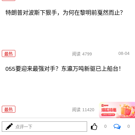
特朗普对波斯下狠手，为何在黎明前戛然而止？
08-04
最热
阅读
4799
055要迎来最强对手？东瀛万吨新驱已上船台！
08-04
最热
阅读
11420
千机压境：俄乌战场上的\"蜂群\"博弈与东大启示
0
0
点评一下