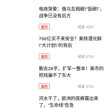
电商哭晕：俄乌互相砸\"饭碗\"，
战争已没有后方
最热
阅读
4357
766亿买不来安全？美核潜光鲜
\"大计划\"的背后
最热
阅读
6715
删去28字，扩军一整本！高市的
把戏骗不了东大
最热
阅读
5716
河水干了，欧洲的底裤露出来
了，“生命线”告急