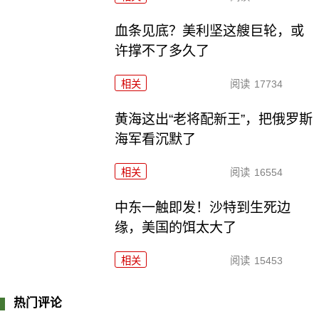
血条见底？美利坚这艘巨轮，或
许撑不了多久了
相关
阅读
17734
黄海这出“老将配新王”，把俄罗斯
海军看沉默了
相关
阅读
16554
中东一触即发！沙特到生死边
缘，美国的饵太大了
相关
阅读
15453
热门评论