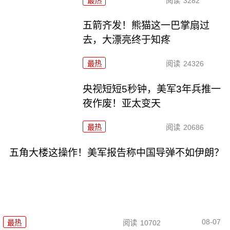
最热
阅读
3282
五箭齐发！熊猫这一巴掌扇过
去，大漂亮终于知疼
最热
阅读
24326
央视短短5秒钟，美军3年兵推一
夜作废！亚太变天
最热
阅读
20686
五角大楼这操作！美军报告称中国导弹不如伊朗？
08-07
最热
阅读
10702