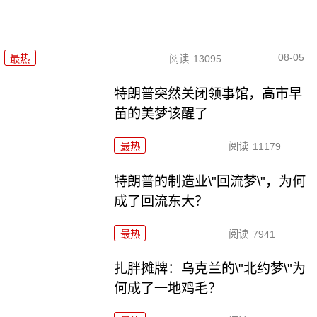
08-05
最热
阅读
13095
特朗普突然关闭领事馆，高市早
苗的美梦该醒了
最热
阅读
11179
特朗普的制造业\"回流梦\"，为何
成了回流东大？
最热
阅读
7941
扎胖摊牌：乌克兰的\"北约梦\"为
何成了一地鸡毛？