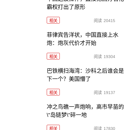
霸权打出了原形
相关
阅读
20415
菲律宾告洋状，中国直接上水
炮：炮灰代价才开始
相关
阅读
19304
巴铁横扫海湾：沙科之后谁会是
下一个？美国懵了
相关
阅读
19137
冲之鸟礁一声炮响，高市早苗的
\"岛链梦\"碎一地
相关
阅读
17830