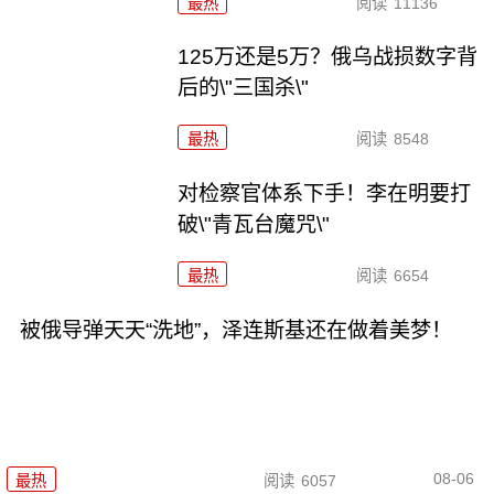
最热
阅读
11136
125万还是5万？俄乌战损数字背
后的\"三国杀\"
最热
阅读
8548
对检察官体系下手！李在明要打
破\"青瓦台魔咒\"
最热
阅读
6654
被俄导弹天天“洗地”，泽连斯基还在做着美梦！
08-06
最热
阅读
6057