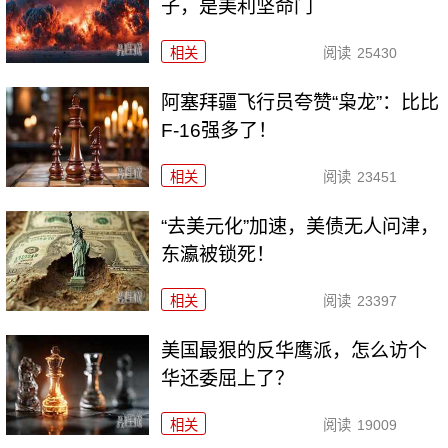
子，是美利坚命门
相关
阅读
25430
阿塞拜疆飞行员夸赞“枭龙”：比比
F-16强多了！
相关
阅读
23451
“去美元化”加速，美债无人问津，
东瀛被锁死！
相关
阅读
23397
美国最狠的反华鹰派，怎么访个
华还委屈上了？
相关
阅读
19009