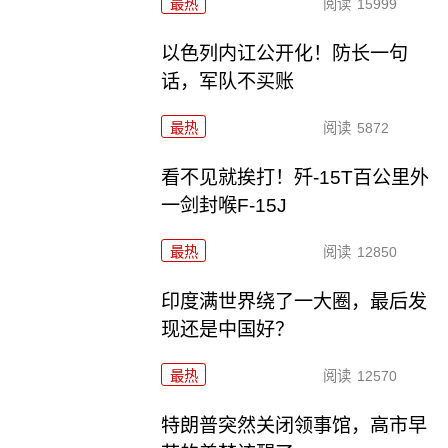
最热
阅读
15999
以色列内讧公开化！防长一句
话，军队不买账
最热
阅读
5872
看不见就挨打！歼-15T百公里外
一剑封喉F-15J
最热
阅读
12850
印度满世界绕了一大圈，最后发
现还是中国好？
最热
阅读
12570
特朗普突然关闭领事馆，高市早