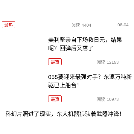
08-04
最热
阅读
4404
美利坚亲自下场救日元，结果
呢？回弹后又蔫了
最热
阅读
12153
055要迎来最强对手？东瀛万吨新
驱已上船台！
最热
阅读
10973
科幻片照进了现实，东大机器狼驮着武器冲锋！