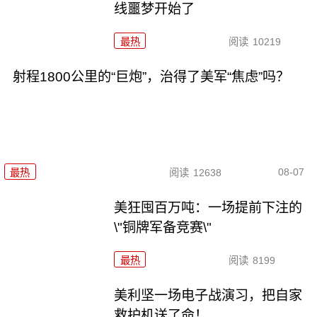
线噩梦开始了
最热
阅读
10219
射程1800公里的“巨炮”，治得了美军“焦虑”吗？
08-07
最热
阅读
12638
美狂囤百万吨：一场提前下注的
\"铜牌军备竞赛\"
最热
阅读
8199
美利坚一场电子战演习，把自家
救护机送了命！