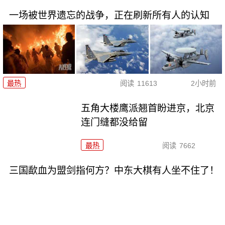
一场被世界遗忘的战争，正在刷新所有人的认知
最热
阅读
11613
2小时前
五角大楼鹰派翘首盼进京，北京
连门缝都没给留
最热
阅读
7662
三国歃血为盟剑指何方？中东大棋有人坐不住了！