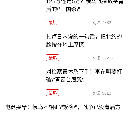
125万还是5万？俄乌战损数字背
后的\"三国杀\"
最热
阅读
7762
扎卢日内说的一句话，把北约的
脸按在地上摩擦
最热
阅读
12202
对检察官体系下手！李在明要打
破\"青瓦台魔咒\"
最热
阅读
5818
电商哭晕：俄乌互相砸\"饭碗\"，战争已没有后方