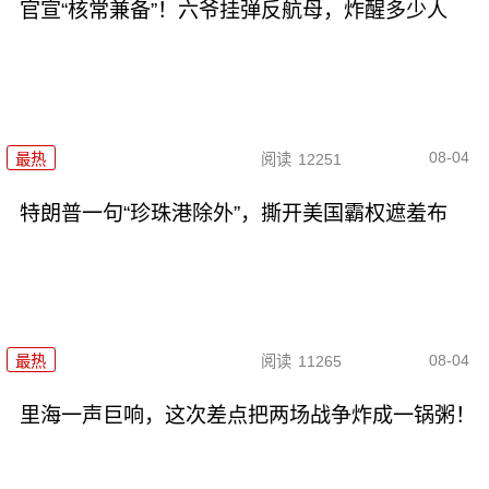
官宣“核常兼备”！六爷挂弹反航母，炸醒多少人
08-04
最热
阅读
12251
特朗普一句“珍珠港除外”，撕开美国霸权遮羞布
08-04
最热
阅读
11265
里海一声巨响，这次差点把两场战争炸成一锅粥！