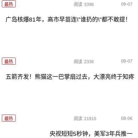
08-07
最热
阅读
3396
广岛核爆81年，高市早苗连\"谁扔的\"都不敢提！
08-07
最热
阅读
2336
五箭齐发！熊猫这一巴掌扇过去，大漂亮终于知疼
08-06
最热
阅读
21915
央视短短5秒钟，美军3年兵推一