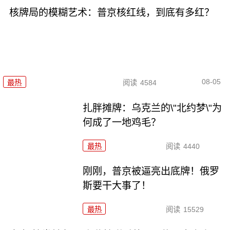
核牌局的模糊艺术：普京核红线，到底有多红？
08-05
最热
阅读
4584
扎胖摊牌：乌克兰的\"北约梦\"为
何成了一地鸡毛？
最热
阅读
4440
刚刚，普京被逼亮出底牌！俄罗
斯要干大事了！
最热
阅读
15529