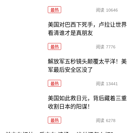
最热
阅读
10646
美国对巴西下死手，卢拉让世界
看清谁才是真朋友
最热
阅读
7776
解放军五秒镜头颠覆太平洋！美
军最后安全区没了
最热
阅读
13441
美国如此救日元，背后藏着三重
收割日本的阳谋！
最热
阅读
6278