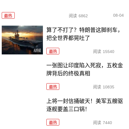
08-04
最热
阅读
6862
算了不打了？特朗普这脚刹车，
把全世界都晃吐了
最热
阅读
15540
一张图让印度陷入死寂，五枚金
牌背后的终极真相
最热
阅读
10835
上将一封信捅破天！美军五艘驱
逐舰要盖三口锅！
最热
阅读
7440