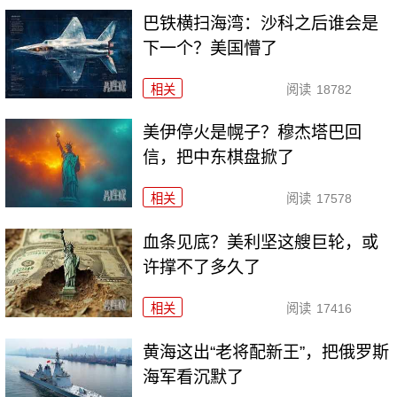
巴铁横扫海湾：沙科之后谁会是
下一个？美国懵了
相关
阅读
18782
美伊停火是幌子？穆杰塔巴回
信，把中东棋盘掀了
相关
阅读
17578
血条见底？美利坚这艘巨轮，或
许撑不了多久了
相关
阅读
17416
黄海这出“老将配新王”，把俄罗斯
海军看沉默了