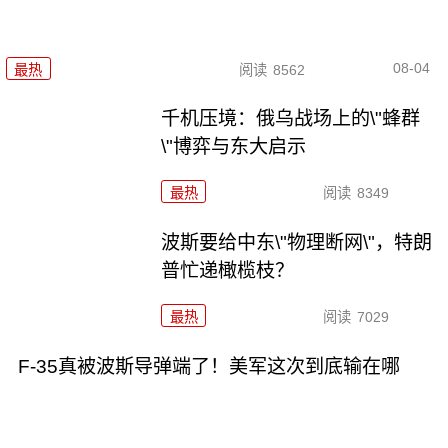
08-04
最热
阅读
8562
千机压境：俄乌战场上的\"蜂群
\"博弈与东大启示
最热
阅读
8349
波斯要给中东\"物理断网\"，特朗
普忙递橄榄枝？
最热
阅读
7029
F-35真被波斯导弹端了！美军这次到底输在哪