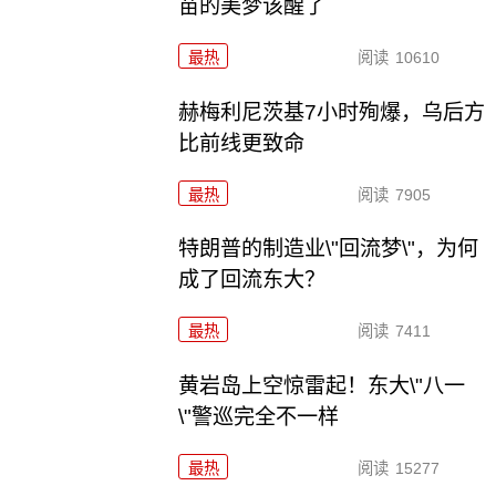
苗的美梦该醒了
最热
阅读
10610
赫梅利尼茨基7小时殉爆，乌后方
比前线更致命
最热
阅读
7905
特朗普的制造业\"回流梦\"，为何
成了回流东大？
最热
阅读
7411
黄岩岛上空惊雷起！东大\"八一
\"警巡完全不一样
最热
阅读
15277