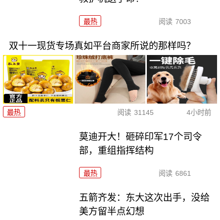
最热
阅读
7003
双十一现货专场真如平台商家所说的那样吗？
最热
阅读
31145
4小时前
莫迪开大！砸碎印军17个司令
部，重组指挥结构
最热
阅读
6861
五箭齐发：东大这次出手，没给
美方留半点幻想