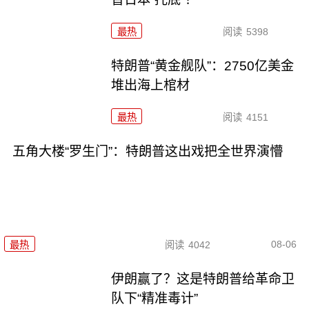
最热
阅读
5398
特朗普“黄金舰队”：2750亿美金
堆出海上棺材
最热
阅读
4151
五角大楼“罗生门”：特朗普这出戏把全世界演懵
08-06
最热
阅读
4042
伊朗赢了？这是特朗普给革命卫
队下“精准毒计”