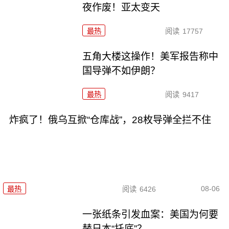
夜作废！亚太变天
最热
阅读
17757
五角大楼这操作！美军报告称中
国导弹不如伊朗？
最热
阅读
9417
炸疯了！俄乌互掀“仓库战”，28枚导弹全拦不住
08-06
最热
阅读
6426
一张纸条引发血案：美国为何要
替日本“托底”？