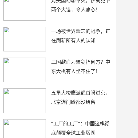
对美国幻想不灭，伊朗犯下
两个大错，令人痛心！
一场被世界遗忘的战争，正
在刷新所有人的认知
三国歃血为盟剑指何方？中
东大棋有人坐不住了！
五角大楼鹰派翘首盼进京，
北京连门缝都没给留
“工厂的工厂”：中国这棋彻
底颠覆全球工业版图