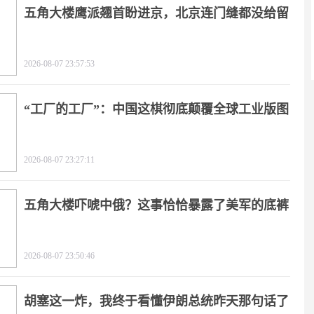
五角大楼鹰派翘首盼进京，北京连门缝都没给留
2026-08-07 23:57:53
“工厂的工厂”：中国这棋彻底颠覆全球工业版图
2026-08-07 23:27:11
五角大楼吓唬中俄？这事恰恰暴露了美军的底裤
2026-08-07 23:50:46
胡塞这一炸，我终于看懂伊朗总统昨天那句话了