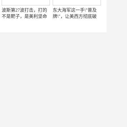
波斯第27波打击，打的
东大海军这一手\"普及
不是靶子，是美利坚命
牌\"，让美西方彻底破
门
防！