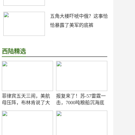
五角大楼吓唬中俄？这事恰
恰暴露了美军的底裤
西陆精选
菲律宾五天三闹，美航
报复来了！苏-57雷霆一
母压阵，布林肯说了大
击，7000吨粮船沉海底
实话