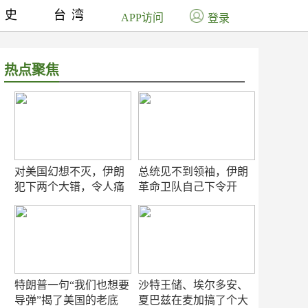
历史
台湾
APP访问
登录
热点聚焦
对美国幻想不灭，伊朗
总统见不到领袖，伊朗
犯下两个大错，令人痛
革命卫队自己下令开
心！
打？
特朗普一句“我们也想要
沙特王储、埃尔多安、
导弹”揭了美国的老底
夏巴兹在麦加搞了个大