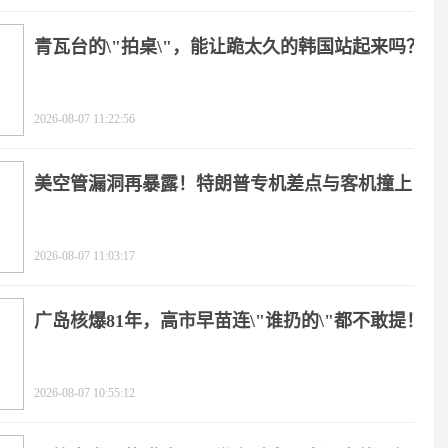
青瓦台的\"拍桌\"，能让跪太久的韩国站起来吗？
2026-08-07 11:22:56
美空管漏洞再暴露！特朗普专机差点与客机撞上
2026-08-07 11:03:17
广岛核爆81年，高市早苗连\"谁扔的\"都不敢提！
2026-08-07 10:55:12