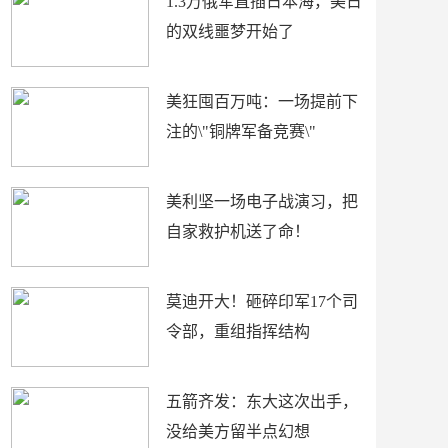
1.3万俄军直插日本海，美日
的双线噩梦开始了
美狂囤百万吨：一场提前下
注的\"铜牌军备竞赛\"
美利坚一场电子战演习，把
自家救护机送了命！
莫迪开大！砸碎印军17个司
令部，重组指挥结构
五箭齐发：东大这次出手，
没给美方留半点幻想