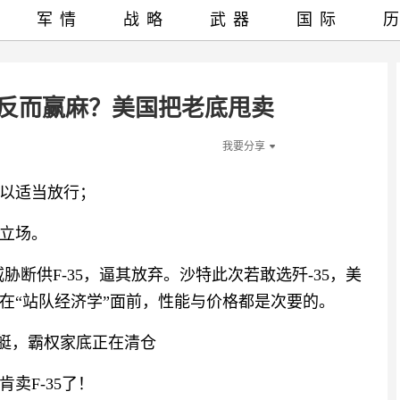
军情
战略
武器
国际
国反而赢麻？美国把老底甩卖
我要分享
以适当放行；
立场。
胁断供F-35，逼其放弃。沙特此次若敢选歼-35，美
在“站队经济学”面前，性能与价格都是次要的。
潜艇，霸权家底正在清仓
卖F-35了！