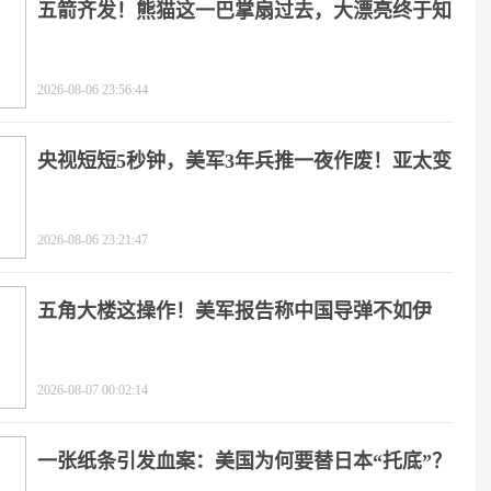
五箭齐发！熊猫这一巴掌扇过去，大漂亮终于知
疼
2026-08-06 23:56:44
央视短短5秒钟，美军3年兵推一夜作废！亚太变
天
2026-08-06 23:21:47
五角大楼这操作！美军报告称中国导弹不如伊
朗？
2026-08-07 00:02:14
一张纸条引发血案：美国为何要替日本“托底”？