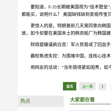
要知道，F-35长期被美国视为“技术壁
都能买，说明什么？ 美国缺钱缺到卖祖传宝
更惊人的是，特朗普前几天竟同意向韩国
放，如今却要在美国本土的韩资船厂为韩国建
财政窟窿逼疯白宫：军火贸易成了回血手
霸权焦虑失控：为围堵中国，连核心技术
用网友的话说：“当年捂得紧如闺秀，如
首页
上一页
1
大家都在看
热点