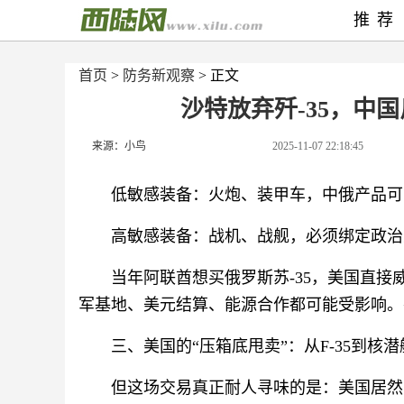
推荐
首页
>
防务新观察
> 正文
沙特放弃歼-35，中
来源：小鸟
2025-11-07 22:18:45
低敏感装备：火炮、装甲车，中俄产品可
高敏感装备：战机、战舰，必须绑定政治
当年阿联酋想买俄罗斯苏-35，美国直接威
军基地、美元结算、能源合作都可能受影响。
三、美国的“压箱底甩卖”：从F-35到核
但这场交易真正耐人寻味的是：美国居然肯