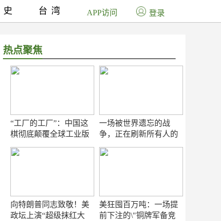
历史
台湾
APP访问
登录
热点聚焦
“工厂的工厂”：中国这
一场被世界遗忘的战
棋彻底颠覆全球工业版
争，正在刷新所有人的
图
认知
向特朗普同志致敬！美
美狂囤百万吨：一场提
政坛上演“超级抹红大
前下注的\"铜牌军备竞