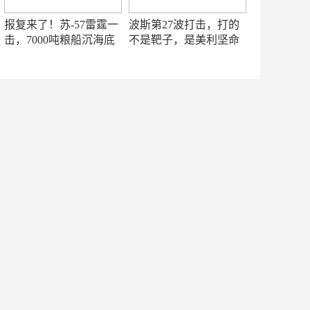
报复来了！苏-57雷霆一
波斯第27波打击，打的
击，7000吨粮船沉海底
不是靶子，是美利坚命
门