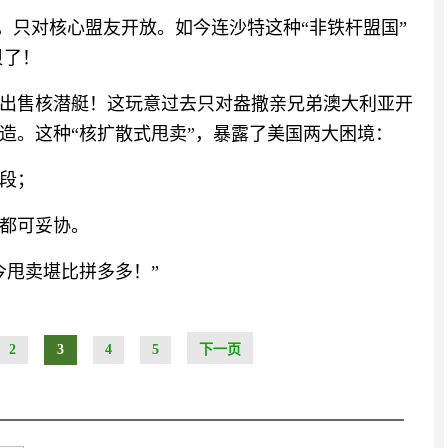
垒”，只对核心盟友开放。如今连沙特这种“非铁杆盟国”
贝了！
出售核潜艇！这玩意过去只对盎撒亲兄弟澳大利亚开
造。这种“核扩散式甩卖”，暴露了美国两大困境：
段；
都可妥协。
今甩卖堪比拼多多！”
2
3
4
5
下一页