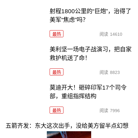
射程1800公里的“巨炮”，治得了
美军“焦虑”吗？
最热
阅读
14610
美利坚一场电子战演习，把自家
救护机送了命！
最热
阅读
8823
莫迪开大！砸碎印军17个司令
部，重组指挥结构
最热
阅读
7996
五箭齐发：东大这次出手，没给美方留半点幻想