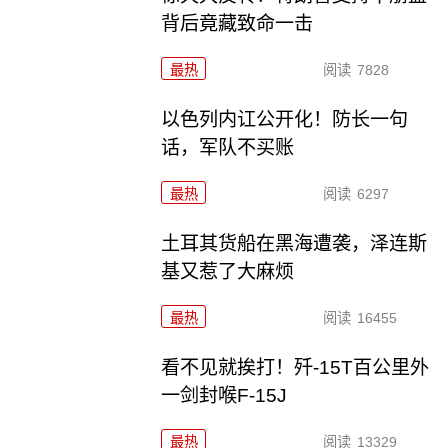
背后竟藏致命一击
最热
阅读
7828
以色列内讧公开化！防长一句
话，军队不买账
最热
阅读
6297
土耳其货船在黑海遭袭，泽连斯
基又惹了大麻烦
最热
阅读
16455
看不见就挨打！歼-15T百公里外
一剑封喉F-15J
最热
阅读
13329