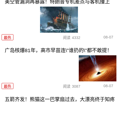
美空管漏洞再暴露！特朗普专机差点与客机撞上
08-07
最热
阅读
4332
广岛核爆81年，高市早苗连\"谁扔的\"都不敢提！
08-07
最热
阅读
3087
五箭齐发！熊猫这一巴掌扇过去，大漂亮终于知疼