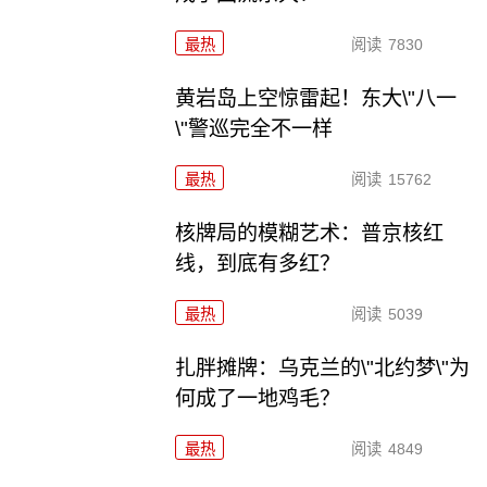
最热
阅读
7830
黄岩岛上空惊雷起！东大\"八一
\"警巡完全不一样
最热
阅读
15762
核牌局的模糊艺术：普京核红
线，到底有多红？
最热
阅读
5039
扎胖摊牌：乌克兰的\"北约梦\"为
何成了一地鸡毛？
最热
阅读
4849