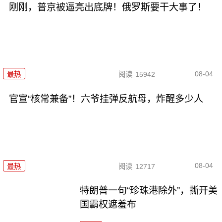
刚刚，普京被逼亮出底牌！俄罗斯要干大事了！
08-04
最热
阅读
15942
官宣“核常兼备”！六爷挂弹反航母，炸醒多少人
08-04
最热
阅读
12717
特朗普一句“珍珠港除外”，撕开美
国霸权遮羞布