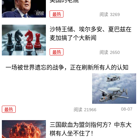
美国的老底
最热
阅读
3269
沙特王储、埃尔多安、夏巴兹在
麦加搞了个大新闻
最热
阅读
2650
一场被世界遗忘的战争，正在刷新所有人的认知
08-07
最热
阅读
21966
三国歃血为盟剑指何方？中东大
棋有人坐不住了！