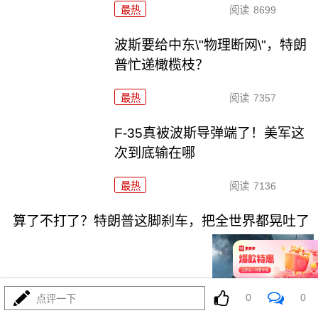
最热
阅读
8699
波斯要给中东\"物理断网\"，特朗
普忙递橄榄枝？
最热
阅读
7357
F-35真被波斯导弹端了！美军这
次到底输在哪
最热
阅读
7136
算了不打了？特朗普这脚刹车，把全世界都晃吐了
0
0
点评一下
08-03
最热
阅读
15978