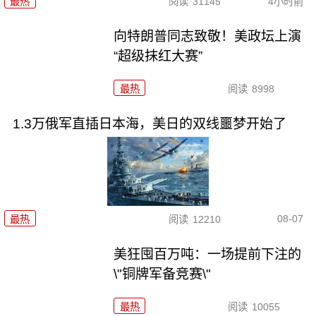
最热
阅读
31145
4小时前
向特朗普同志致敬！美政坛上演
“超级抹红大赛”
最热
阅读
8998
1.3万俄军直插日本海，美日的双线噩梦开始了
08-07
最热
阅读
12210
美狂囤百万吨：一场提前下注的
\"铜牌军备竞赛\"
最热
阅读
10055