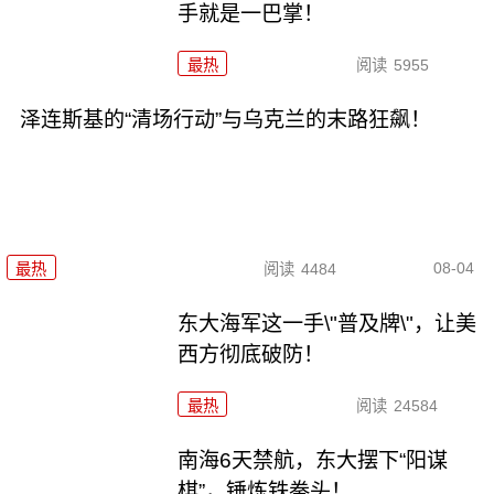
手就是一巴掌！
最热
阅读
5955
泽连斯基的“清场行动”与乌克兰的末路狂飙！
08-04
最热
阅读
4484
东大海军这一手\"普及牌\"，让美
西方彻底破防！
最热
阅读
24584
南海6天禁航，东大摆下“阳谋
棋”，锤炼铁拳头！