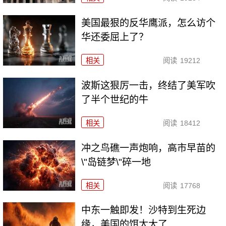
美国最狠的反华鹰派，怎么访个
华还委屈上了？
相关
阅读
19212
波斯这狠厉一击，终结了美军吹
了半个世纪的牛
相关
阅读
18412
冲之鸟礁一声炮响，高市早苗的
\"岛链梦\"碎一地
相关
阅读
17768
中东一触即发！沙特到生死边
缘，美国的饵太大了