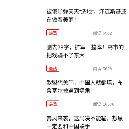
被俄导弹天天“洗地”，泽连斯基还
在做着美梦！
最热
阅读
5902
删去28字，扩军一整本！高市的
把戏骗不了东大
最热
阅读
5608
欧盟想关门，中国人就翻墙，布
鲁塞尔被逼到墙角
最热
阅读
16576
暴风来袭，这局决不能输，想赢
一定要和中国联手