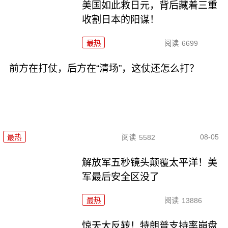
美国如此救日元，背后藏着三重
收割日本的阳谋！
最热
阅读
6699
前方在打仗，后方在“清场”，这仗还怎么打？
08-05
最热
阅读
5582
解放军五秒镜头颠覆太平洋！美
军最后安全区没了
最热
阅读
13886
惊天大反转！特朗普支持率崩盘