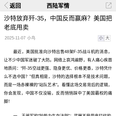
返回
西陆军情
沙特放弃歼-35，中国反而赢麻？美国把
老底甩卖
小
大
2025-11-07
小鸟
最近，美国批准向沙特出售48架F-35战斗机的消息，
让不少中国军迷破了大防。网络上哀鸿遍野，有人痛心疾首
地质问：“歼-35空战更强、隐身更优、价格更香，沙特凭什
么不选中国？”但真相是，沙特的选择根本不是技术问题，
而是一场赤裸裸的“站队艺术”。看懂这场交易背后的逻辑，
你会发现，中国不仅没输，反而悄悄踩中了美国霸权的痛
脚！
一、王爷军的“钞能力生存法则”：武器不是用来打仗的