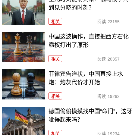
到见分晓的时刻？
相关
阅读
23155
中国这波操作，直接把西方石化
霸权打出了原形
相关
阅读
20357
菲律宾告洋状，中国直接上水
炮：炮灰代价才开始
相关
阅读
19262
德国偷偷摸摸找中国“命门”，这牙
呲得起来吗？
相关
阅读
19234