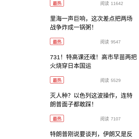
最热
阅读
11642
里海一声巨响，这次差点把两场
战争炸成一锅粥！
最热
阅读
9547
731！特高课还魂！高市早苗两把
火烧穿日本国运
最热
阅读
5529
灭人种？以色列这波操作，连特
朗普面子都敢踩！
最热
阅读
7107
特朗普刚说要谈判，伊朗又是反