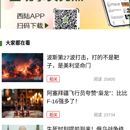
大家都在看
波斯第27波打击，打的不是靶
子，是美利坚命门
相关
阅读
25805
阿塞拜疆飞行员夸赞“枭龙”：比比
F-16强多了！
相关
阅读
23734
生死时刻提前到来！俄乌战争终