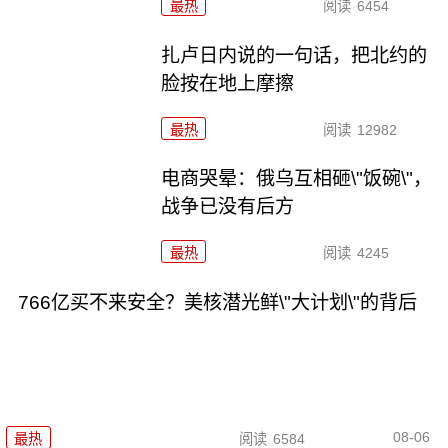
最热
阅读
6454
扎卢日内说的一句话，把北约的
脸按在地上摩擦
最热
阅读
12982
电商哭晕：俄乌互相砸\"饭碗\"，
战争已没有后方
最热
阅读
4245
766亿买不来安全？美核潜光鲜\"大计划\"的背后
08-06
最热
阅读
6584