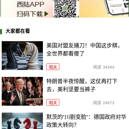
大家都在看
美国对盟友捅刀！中国这步棋，
全世界都看傻了
相关
阅读
34344
特朗普半夜惊醒，这仗再打下
去，美利坚要当裤子
相关
阅读
24673
默茨的“川剧变脸”：德国政府对华
政策大转向？