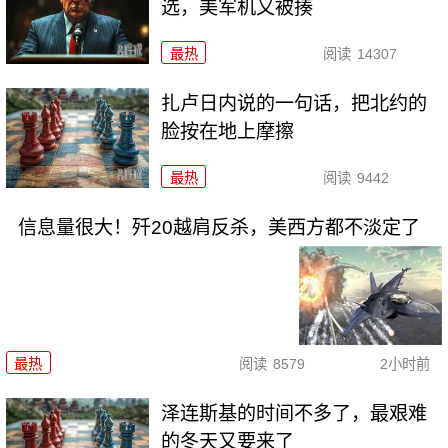
选，美军机又被揍
最热
阅读
14307
扎卢日内说的一句话，把北约的
脸按在地上摩擦
最热
阅读
9442
信息量很大！歼20越肩反杀，美西方都不淡定了
最热
阅读
8579
2小时前
泽连斯基的时间不多了，最艰难
的冬天又要来了