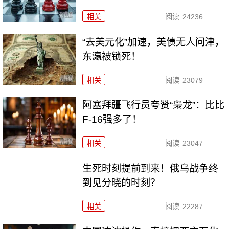
相关
阅读
24236
“去美元化”加速，美债无人问津，
东瀛被锁死！
相关
阅读
23079
阿塞拜疆飞行员夸赞“枭龙”：比比
F-16强多了！
相关
阅读
23047
生死时刻提前到来！俄乌战争终
到见分晓的时刻？
相关
阅读
22287