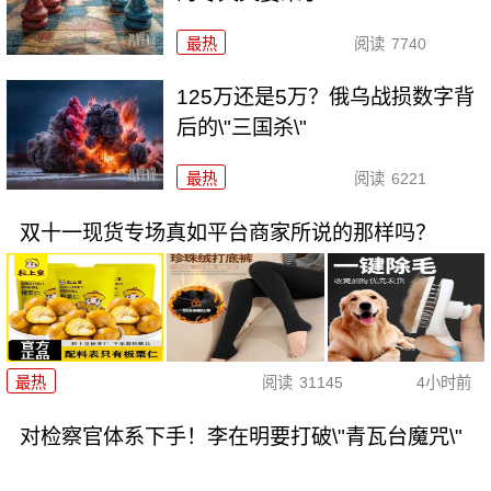
最热
阅读
7740
125万还是5万？俄乌战损数字背
后的\"三国杀\"
最热
阅读
6221
双十一现货专场真如平台商家所说的那样吗？
最热
阅读
31145
4小时前
对检察官体系下手！李在明要打破\"青瓦台魔咒\"