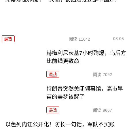
08-05
最热
阅读
11642
赫梅利尼茨基7小时殉爆，乌后方
比前线更致命
最热
阅读
7092
特朗普突然关闭领事馆，高市早
苗的美梦该醒了
最热
阅读
9667
以色列内讧公开化！防长一句话，军队不买账