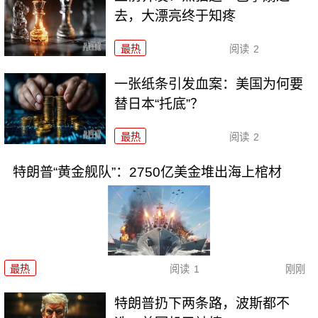
去，大漂亮终于知疼
最热
阅读
2
一张纸条引发血案：美国为何要
替日本“托底”？
最热
阅读
2
特朗普“黄金舰队”：2750亿美金堆出海上棺材
最热
阅读
1
刚刚
特朗普扔下两条路，波斯都不