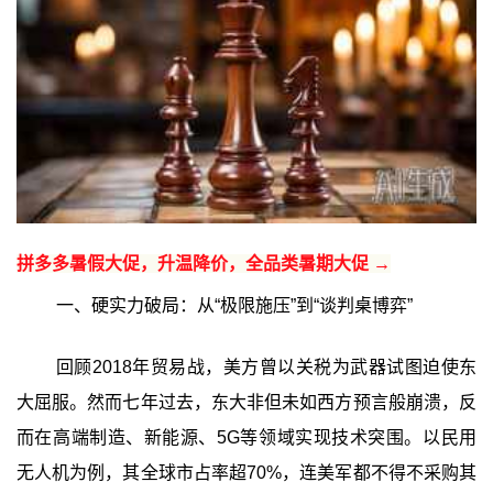
拼多多暑假大促，升温降价，全品类暑期大促 →
一、硬实力破局：从“极限施压”到“谈判桌博弈”
回顾2018年贸易战，美方曾以关税为武器试图迫使东
大屈服。然而七年过去，东大非但未如西方预言般崩溃，反
而在高端制造、新能源、5G等领域实现技术突围。以民用
无人机为例，其全球市占率超70%，连美军都不得不采购其