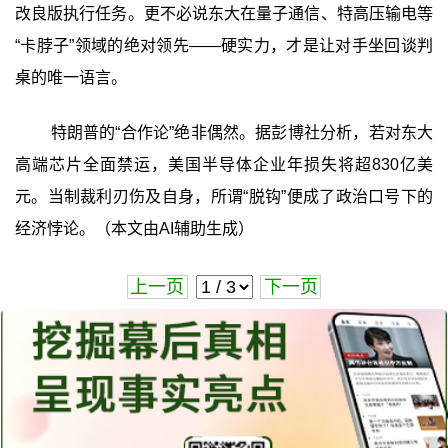
改良版执行任务。更不必说东大在量子通信、特高压输电等
“卡脖子”领域的绝对领先——硬实力，才是让对手坐回谈判
桌的唯一语言。
特朗普的“合作论”绝非偶然。据彭博社分析，若对东大
高端芯片全面禁运，美国半导体企业年损失将超830亿美
元。当制裁利刃伤及自身，所谓“脱钩”便成了政治口号下的
经济悖论。（本文由AI辅助生成）
上一页
下一页