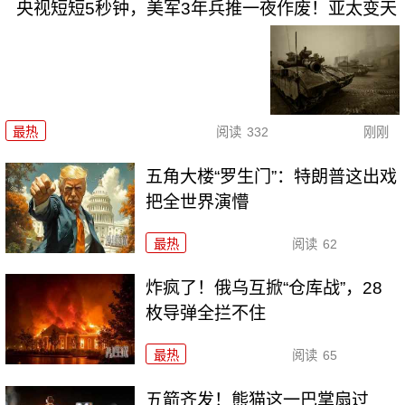
央视短短5秒钟，美军3年兵推一夜作废！亚太变天
最热
阅读
332
刚刚
五角大楼“罗生门”：特朗普这出戏
把全世界演懵
最热
阅读
62
炸疯了！俄乌互掀“仓库战”，28
枚导弹全拦不住
最热
阅读
65
五箭齐发！熊猫这一巴掌扇过