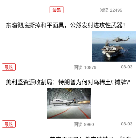
最热
阅读
22495
东瀛彻底撕掉和平面具，公然发射进攻性武器！
08-03
最热
阅读
10879
美利坚资源收割局：特朗普为何对乌稀土\"摊牌\"
08-03
最热
阅读
9960