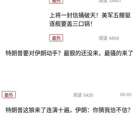
最热
阅读
16407
上将一封信捅破天！美军五艘驱
逐舰要盖三口锅！
最热
阅读
6804
特朗普要对伊朗动手？最狠的还没来，最骚的来了
08-03
最热
阅读
5420
特朗普这狼来了连演十遍，伊朗：你猜我信不信？