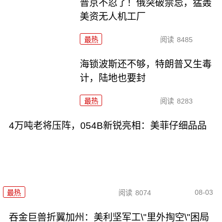
普京不忍了！俄突破禁忌，猛轰
美资无人机工厂
最热
阅读
8485
海锁波斯还不够，特朗普又生毒
计，陆地也要封
最热
阅读
8283
4万吨老将压阵，054B新锐亮相：美菲仔细品品
08-03
最热
阅读
8074
吞金巨兽折翼加州：美利坚军工\"里外掏空\"困局