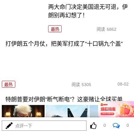
两大命门决定美国退无可退，伊
朗别再幻想了！
最热
阅读
6862
打伊朗五个月仗，把美军打成了“十口锅九个盖”
08-02
最热
阅读
5305
特朗普要对伊朗“断气断电”？这豪赌让全球买单
0
0
点评一下