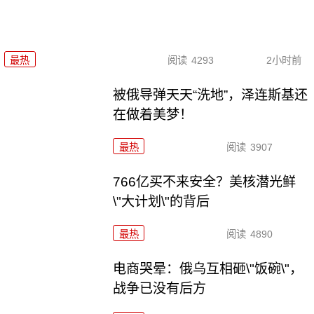
最热
阅读
4293
2小时前
被俄导弹天天“洗地”，泽连斯基还
在做着美梦！
最热
阅读
3907
766亿买不来安全？美核潜光鲜
\"大计划\"的背后
最热
阅读
4890
电商哭晕：俄乌互相砸\"饭碗\"，
战争已没有后方