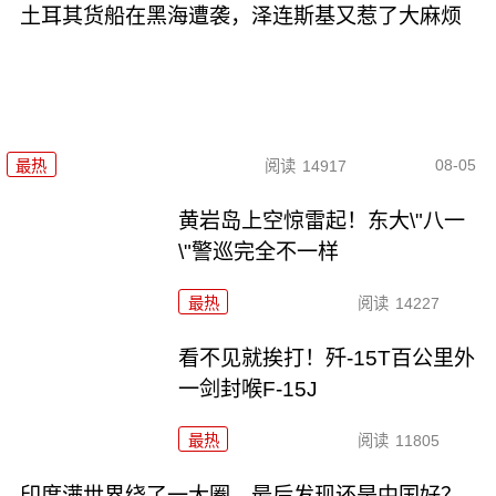
土耳其货船在黑海遭袭，泽连斯基又惹了大麻烦
08-05
最热
阅读
14917
黄岩岛上空惊雷起！东大\"八一
\"警巡完全不一样
最热
阅读
14227
看不见就挨打！歼-15T百公里外
一剑封喉F-15J
最热
阅读
11805
印度满世界绕了一大圈，最后发现还是中国好？