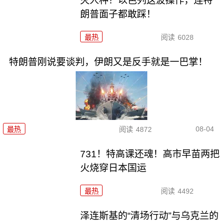
灭人种？以色列这波操作，连特
朗普面子都敢踩！
最热
阅读
6028
特朗普刚说要谈判，伊朗又是反手就是一巴掌！
08-04
最热
阅读
4872
731！特高课还魂！高市早苗两把
火烧穿日本国运
最热
阅读
4492
泽连斯基的“清场行动”与乌克兰的