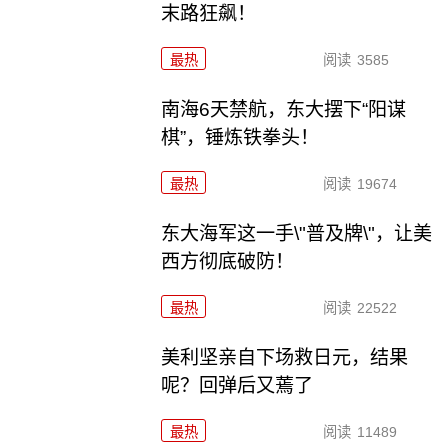
末路狂飙！
最热
阅读
3585
南海6天禁航，东大摆下“阳谋
棋”，锤炼铁拳头！
最热
阅读
19674
东大海军这一手\"普及牌\"，让美
西方彻底破防！
最热
阅读
22522
美利坚亲自下场救日元，结果
呢？回弹后又蔫了
最热
阅读
11489