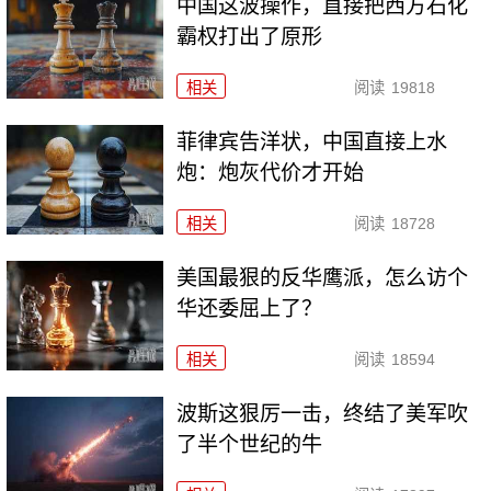
中国这波操作，直接把西方石化
霸权打出了原形
相关
阅读
19818
菲律宾告洋状，中国直接上水
炮：炮灰代价才开始
相关
阅读
18728
美国最狠的反华鹰派，怎么访个
华还委屈上了？
相关
阅读
18594
波斯这狠厉一击，终结了美军吹
了半个世纪的牛