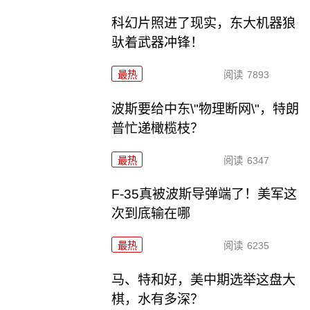
科幻片照进了现实，东大机器狼
驮着武器冲锋！
最热
阅读
7893
波斯要给中东\"物理断网\"，特朗
普忙递橄榄枝？
最热
阅读
6347
F-35真被波斯导弹端了！美军这
次到底输在哪
最热
阅读
6235
马、特和好，美中期选举这盘大
棋，水有多深？