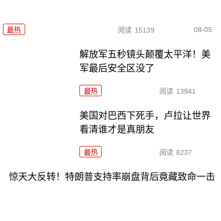
08-05
最热
阅读
15139
解放军五秒镜头颠覆太平洋！美
军最后安全区没了
最热
阅读
13941
美国对巴西下死手，卢拉让世界
看清谁才是真朋友
最热
阅读
8237
惊天大反转！特朗普支持率崩盘背后竟藏致命一击