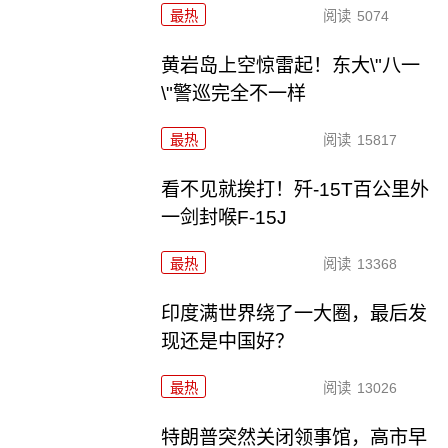
最热
阅读
5074
黄岩岛上空惊雷起！东大\"八一
\"警巡完全不一样
最热
阅读
15817
看不见就挨打！歼-15T百公里外
一剑封喉F-15J
最热
阅读
13368
印度满世界绕了一大圈，最后发
现还是中国好？
最热
阅读
13026
特朗普突然关闭领事馆，高市早