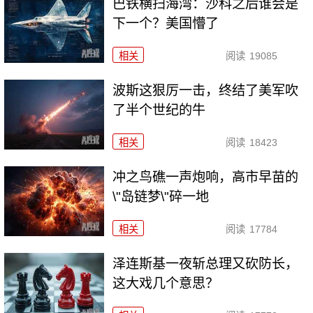
巴铁横扫海湾：沙科之后谁会是
下一个？美国懵了
相关
阅读
19085
波斯这狠厉一击，终结了美军吹
了半个世纪的牛
相关
阅读
18423
冲之鸟礁一声炮响，高市早苗的
\"岛链梦\"碎一地
相关
阅读
17784
泽连斯基一夜斩总理又砍防长，
这大戏几个意思？