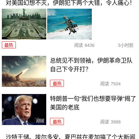
对美国幻想不灭，伊朗犯下两个大错，令人痛心！
最热
阅读
8436
3小时前
总统见不到领袖，伊朗革命卫队
自己下令开打？
最热
阅读
7504
特朗普一句“我们也想要导弹”揭了
美国的老底
最热
阅读
3988
沙特王储、埃尔多安、夏巴兹在麦加搞了个大新闻