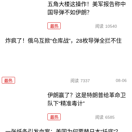
五角大楼这操作！美军报告称中
国导弹不如伊朗？
最热
阅读
10540
炸疯了！俄乌互掀“仓库战”，28枚导弹全拦不住
08-06
最热
阅读
7337
伊朗赢了？这是特朗普给革命卫
队下“精准毒计”
最热
阅读
6585
一张纸条引发血案：美国为何要替日本“托底”？