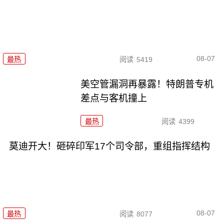
08-07
最热
阅读
5419
美空管漏洞再暴露！特朗普专机
差点与客机撞上
最热
阅读
4399
莫迪开大！砸碎印军17个司令部，重组指挥结构
08-07
最热
阅读
8077