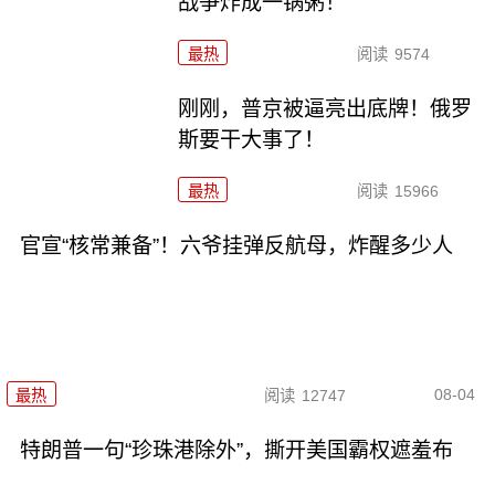
战争炸成一锅粥！
最热
阅读
9574
刚刚，普京被逼亮出底牌！俄罗
斯要干大事了！
最热
阅读
15966
官宣“核常兼备”！六爷挂弹反航母，炸醒多少人
08-04
最热
阅读
12747
特朗普一句“珍珠港除外”，撕开美国霸权遮羞布