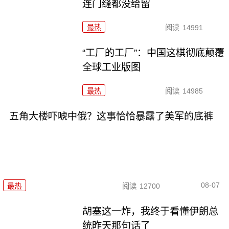
连门缝都没给留
最热
阅读
14991
“工厂的工厂”：中国这棋彻底颠覆
全球工业版图
最热
阅读
14985
五角大楼吓唬中俄？这事恰恰暴露了美军的底裤
08-07
最热
阅读
12700
胡塞这一炸，我终于看懂伊朗总
统昨天那句话了