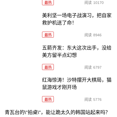
最热
阅读
10170
美利坚一场电子战演习，把自家
救护机送了命！
最热
阅读
8946
五箭齐发：东大这次出手，没给
美方留半点幻想
最热
阅读
6797
红海惊涛！沙特摆开大棋局，猫
鼠游戏才刚开场
最热
阅读
5776
青瓦台的\"拍桌\"，能让跪太久的韩国站起来吗？