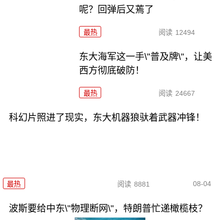
呢？回弹后又蔫了
最热
阅读
12494
东大海军这一手\"普及牌\"，让美
西方彻底破防！
最热
阅读
24667
科幻片照进了现实，东大机器狼驮着武器冲锋！
08-04
最热
阅读
8881
波斯要给中东\"物理断网\"，特朗普忙递橄榄枝？