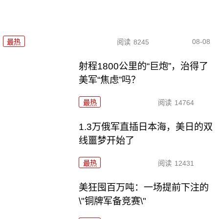
08-08
最热
阅读
8245
射程1800公里的“巨炮”，治得了
美军“焦虑”吗？
最热
阅读
14764
1.3万俄军直插日本海，美日的双
线噩梦开始了
最热
阅读
12431
美狂囤百万吨：一场提前下注的
\"铜牌军备竞赛\"