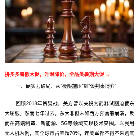
拼多多暑假大促，升温降价，全品类暑期大促 →
一、硬实力破局：从“极限施压”到“谈判桌博弈”
回顾2018年贸易战，美方曾以关税为武器试图迫使东
大屈服。然而七年过去，东大非但未如西方预言般崩溃，反
而在高端制造、新能源、5G等领域实现技术突围。以民用
无人机为例，其全球市占率超70%，连美军都不得不采购其