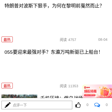
特朗普对波斯下狠手，为何在黎明前戛然而止？
08-04
最热
阅读
4757
055要迎来最强对手？东瀛万吨新驱已上船台！
08-04
最热
阅读
11353
千机压境：俄乌战场上的\"蜂群
0
0
\"博弈与东大启示
点评一下