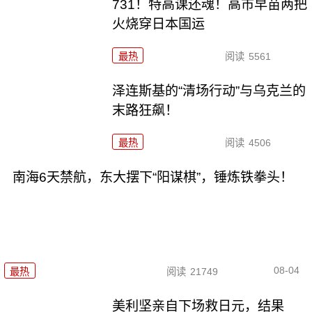
731！特高课还魂！高市早苗两把
火烧穿日本国运
最热
阅读
5561
泽连斯基的“清场行动”与乌克兰的
末路狂飙！
最热
阅读
4506
南海6天禁航，东大摆下“阳谋棋”，锤炼铁拳头！
08-04
最热
阅读
21749
美利坚亲自下场救日元，结果