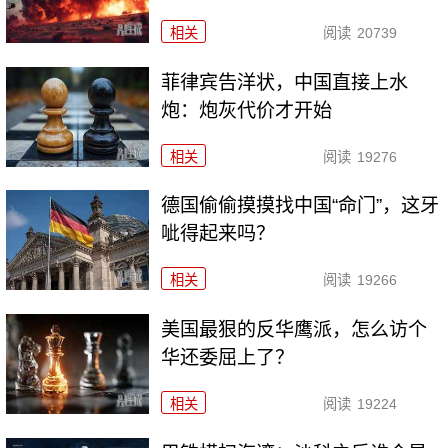
相关
阅读
20739
菲律宾告洋状，中国直接上水
炮：炮灰代价才开始
相关
阅读
19276
德国偷偷摸摸找中国“命门”，这牙
呲得起来吗？
相关
阅读
19266
美国最狠的反华鹰派，怎么访个
华还委屈上了？
相关
阅读
19224