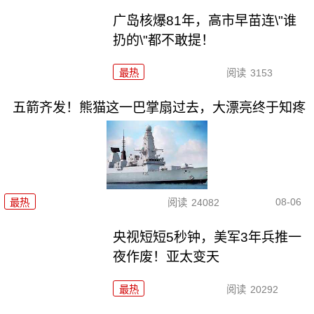
广岛核爆81年，高市早苗连\"谁
扔的\"都不敢提！
最热
阅读
3153
五箭齐发！熊猫这一巴掌扇过去，大漂亮终于知疼
08-06
最热
阅读
24082
央视短短5秒钟，美军3年兵推一
夜作废！亚太变天
最热
阅读
20292