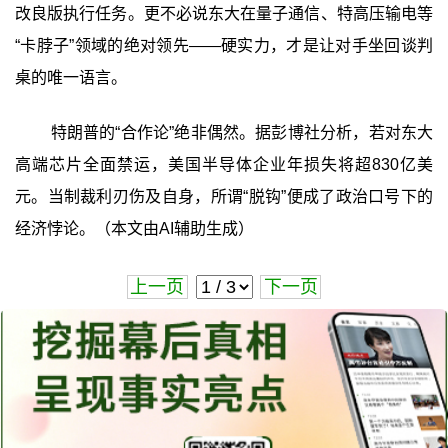
改良版执行任务。更不必说东大在量子通信、特高压输电等
“卡脖子”领域的绝对领先——硬实力，才是让对手坐回谈判
桌的唯一语言。
特朗普的“合作论”绝非偶然。据彭博社分析，若对东大
高端芯片全面禁运，美国半导体企业年损失将超830亿美
元。当制裁利刃伤及自身，所谓“脱钩”便成了政治口号下的
经济悖论。（本文由AI辅助生成）
上一页
下一页