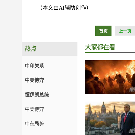
（本文由AI辅助创作）
首页
上一页
大家都在看
热点
中印关系
中美博弈
懂伊朗总统
中美博弈
中东局势