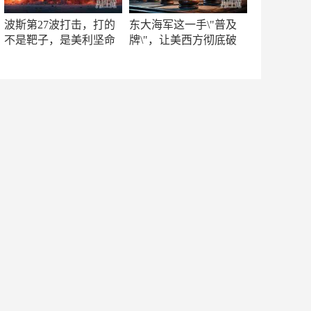
波斯第27波打击，打的
东大海军这一手\"普及
不是靶子，是美利坚命
牌\"，让美西方彻底破
门
防！