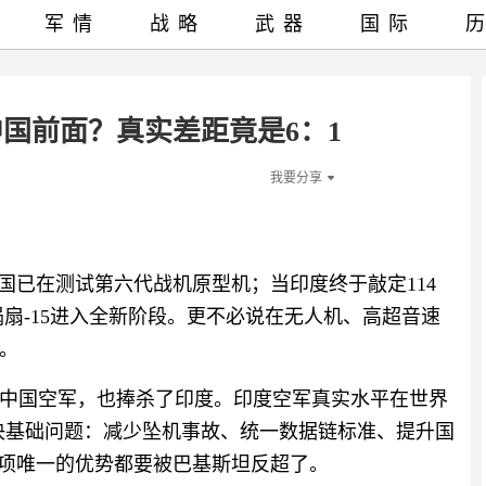
军情
战略
武器
国际
国前面？真实差距竟是6：1
我要分享
国已在测试第六代战机原型机；当印度终于敲定114
涡扇-15进入全新阶段。更不必说在无人机、高超音速
。
中国空军，也捧杀了印度。印度空军真实水平在世界
解决基础问题：减少坠机事故、统一数据链标准、提升国
这项唯一的优势都要被巴基斯坦反超了。