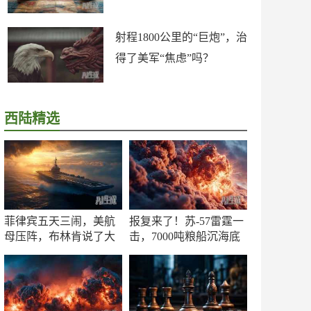
射程1800公里的“巨炮”，治
得了美军“焦虑”吗？
西陆精选
菲律宾五天三闹，美航
报复来了！苏-57雷霆一
母压阵，布林肯说了大
击，7000吨粮船沉海底
实话