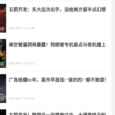
五箭齐发：东大这次出手，没给美方留半点幻想
2026-08-07 11:14:46
美空管漏洞再暴露！特朗普专机差点与客机撞上
2026-08-07 11:03:17
广岛核爆81年，高市早苗连\"谁扔的\"都不敢提！
2026-08-07 10:55:12