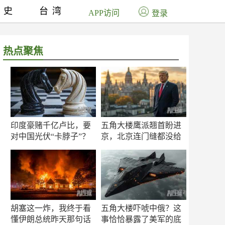
历史
台湾
APP访问
登录
热点聚焦
印度豪赌千亿卢比，要
五角大楼鹰派翘首盼进
对中国光伏“卡脖子”？
京，北京连门缝都没给
留
胡塞这一炸，我终于看
五角大楼吓唬中俄？这
懂伊朗总统昨天那句话
事恰恰暴露了美军的底