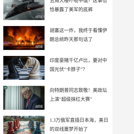
五角大楼吓唬中俄？这事恰
恰暴露了美军的底裤
胡塞这一炸，我终于看懂伊
朗总统昨天那句话了
印度豪赌千亿卢比，要对中
国光伏“卡脖子”？
向特朗普同志致敬！美政坛
上演“超级抹红大赛”
1.3万俄军直插日本海，美日
的双线噩梦开始了