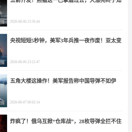
五箭齐发！熊猫这一巴掌扇过去，大漂亮终于知
疼
2026-08-06 23:56:44
央视短短5秒钟，美军3年兵推一夜作废！亚太变
天
2026-08-06 23:21:47
五角大楼这操作！美军报告称中国导弹不如伊
朗？
2026-08-07 00:02:14
炸疯了！俄乌互掀“仓库战”，28枚导弹全拦不住