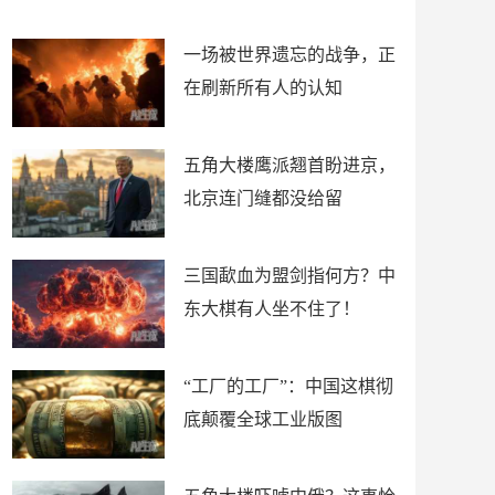
了
裤
一场被世界遗忘的战争，正
在刷新所有人的认知
五角大楼鹰派翘首盼进京，
北京连门缝都没给留
三国歃血为盟剑指何方？中
东大棋有人坐不住了！
“工厂的工厂”：中国这棋彻
底颠覆全球工业版图