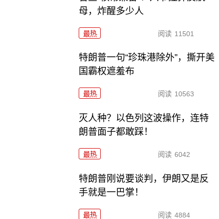
母，炸醒多少人
最热
阅读
11501
特朗普一句“珍珠港除外”，撕开美
国霸权遮羞布
最热
阅读
10563
灭人种？以色列这波操作，连特
朗普面子都敢踩！
最热
阅读
6042
特朗普刚说要谈判，伊朗又是反
手就是一巴掌！
最热
阅读
4884