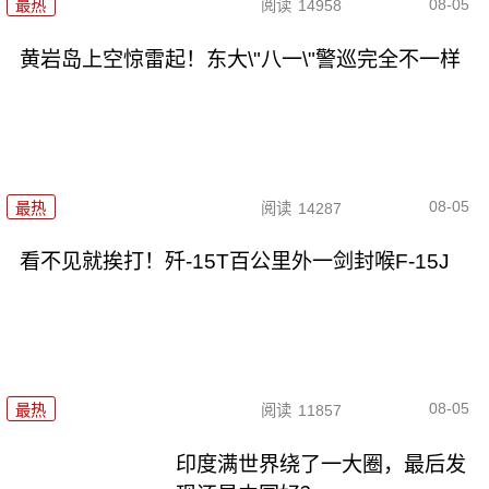
08-05
最热
阅读
14958
黄岩岛上空惊雷起！东大\"八一\"警巡完全不一样
08-05
最热
阅读
14287
看不见就挨打！歼-15T百公里外一剑封喉F-15J
08-05
最热
阅读
11857
印度满世界绕了一大圈，最后发