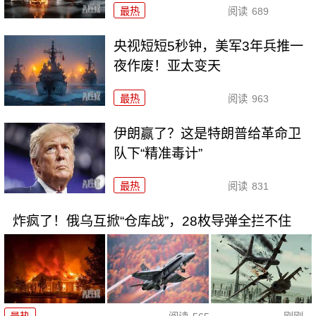
最热
阅读
689
央视短短5秒钟，美军3年兵推一
夜作废！亚太变天
最热
阅读
963
伊朗赢了？这是特朗普给革命卫
队下“精准毒计”
最热
阅读
831
炸疯了！俄乌互掀“仓库战”，28枚导弹全拦不住