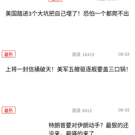
美国踏进3个大坑把自己埋了！恐怕一个都爬不出
08-03
最热
阅读
16419
上将一封信捅破天！美军五艘驱逐舰要盖三口锅！
08-03
最热
阅读
6812
特朗普要对伊朗动手？最狠的还
没来，最骚的来了