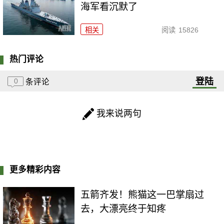
海军看沉默了
相关
阅读
15826
热门评论
登陆
0
条评论
我来说两句
更多精彩内容
五箭齐发！熊猫这一巴掌扇过
去，大漂亮终于知疼