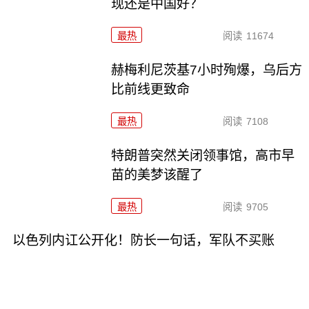
现还是中国好？
最热
阅读
11674
赫梅利尼茨基7小时殉爆，乌后方
比前线更致命
最热
阅读
7108
特朗普突然关闭领事馆，高市早
苗的美梦该醒了
最热
阅读
9705
以色列内讧公开化！防长一句话，军队不买账