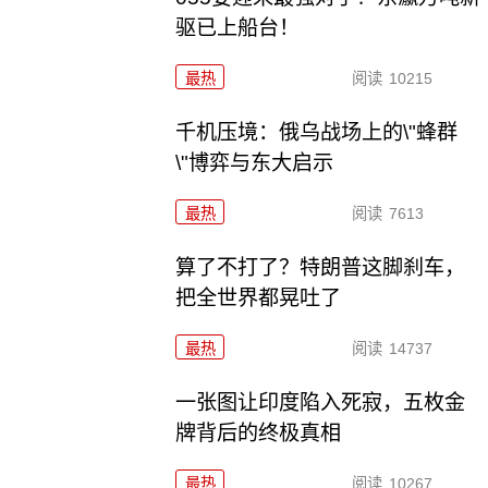
驱已上船台！
最热
阅读
10215
千机压境：俄乌战场上的\"蜂群
\"博弈与东大启示
最热
阅读
7613
算了不打了？特朗普这脚刹车，
把全世界都晃吐了
最热
阅读
14737
一张图让印度陷入死寂，五枚金
牌背后的终极真相
最热
阅读
10267