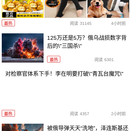
最热
阅读
31145
4小时前
125万还是5万？俄乌战损数字背
后的\"三国杀\"
最热
阅读
6301
对检察官体系下手！李在明要打破\"青瓦台魔咒\"
最热
阅读
4357
2小时前
被俄导弹天天“洗地”，泽连斯基还