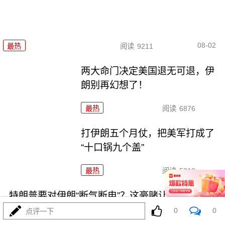
08-02
最热
阅读
9211
两大命门决定美国退无可退，伊
朗别再幻想了！
最热
阅读
6876
打伊朗五个月仗，把美军打成了
“十口锅九个盖”
最热
阅读
5319
特朗普要对伊朗“断气断电”？这豪赌让全球买单
0
0
点评一下