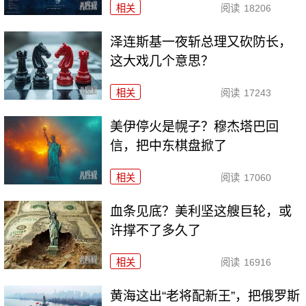
相关
阅读
18206
泽连斯基一夜斩总理又砍防长，
这大戏几个意思？
相关
阅读
17243
美伊停火是幌子？穆杰塔巴回
信，把中东棋盘掀了
相关
阅读
17060
血条见底？美利坚这艘巨轮，或
许撑不了多久了
相关
阅读
16916
黄海这出“老将配新王”，把俄罗斯