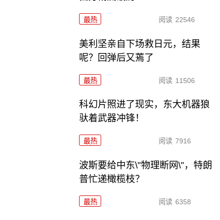
最热
阅读
22546
美利坚亲自下场救日元，结果
呢？回弹后又蔫了
最热
阅读
11506
科幻片照进了现实，东大机器狼
驮着武器冲锋！
最热
阅读
7916
波斯要给中东\"物理断网\"，特朗
普忙递橄榄枝？
最热
阅读
6358