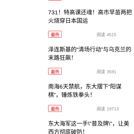
731！特高课还魂！高市早苗两把
火烧穿日本国运
最热
阅读
4515
泽连斯基的“清场行动”与乌克兰的
末路狂飙！
最热
阅读
3591
南海6天禁航，东大摆下“阳谋
棋”，锤炼铁拳头！
最热
阅读
19713
东大海军这一手\"普及牌\"，让美
西方彻底破防！