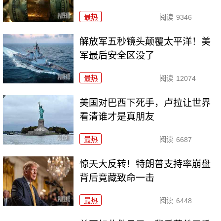
最热
阅读
9346
解放军五秒镜头颠覆太平洋！美
军最后安全区没了
最热
阅读
12074
美国对巴西下死手，卢拉让世界
看清谁才是真朋友
最热
阅读
6687
惊天大反转！特朗普支持率崩盘
背后竟藏致命一击
最热
阅读
6448