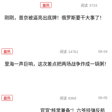
最热
阅读
3733
刚刚，普京被逼亮出底牌！俄罗斯要干大事了！
08-04
最热
阅读
14761
里海一声巨响，这次差点把两场战争炸成一锅粥！
08-05
最热
阅读
8368
官宣“核常兼备”！六爷挂弹反航