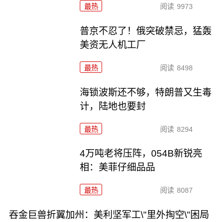
最热
阅读
9973
普京不忍了！俄突破禁忌，猛轰
美资无人机工厂
最热
阅读
8498
海锁波斯还不够，特朗普又生毒
计，陆地也要封
最热
阅读
8294
4万吨老将压阵，054B新锐亮
相：美菲仔细品品
最热
阅读
8087
吞金巨兽折翼加州：美利坚军工\"里外掏空\"困局