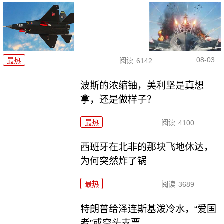
08-03
最热
阅读
6142
波斯的浓缩铀，美利坚是真想
拿，还是做样子？
最热
阅读
4100
西班牙在北非的那块飞地休达，
为何突然炸了锅
最热
阅读
3689
特朗普给泽连斯基泼冷水，“爱国
者”或空头支票