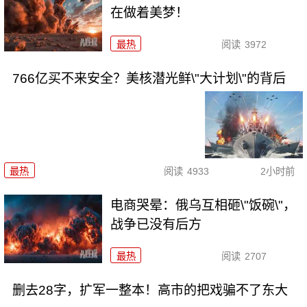
在做着美梦！
最热
阅读
3972
766亿买不来安全？美核潜光鲜\"大计划\"的背后
最热
阅读
4933
2小时前
电商哭晕：俄乌互相砸\"饭碗\"，
战争已没有后方
最热
阅读
2707
删去28字，扩军一整本！高市的把戏骗不了东大