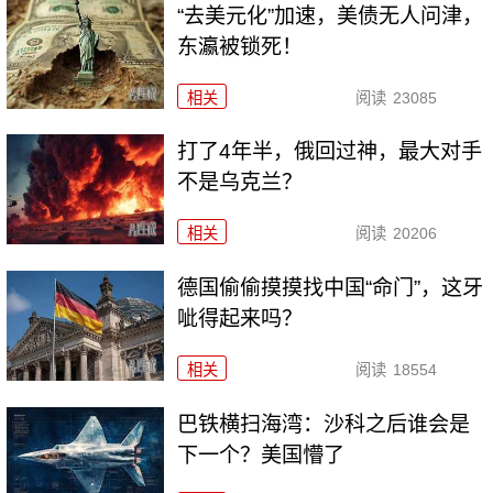
“去美元化”加速，美债无人问津，
东瀛被锁死！
相关
阅读
23085
打了4年半，俄回过神，最大对手
不是乌克兰？
相关
阅读
20206
德国偷偷摸摸找中国“命门”，这牙
呲得起来吗？
相关
阅读
18554
巴铁横扫海湾：沙科之后谁会是
下一个？美国懵了