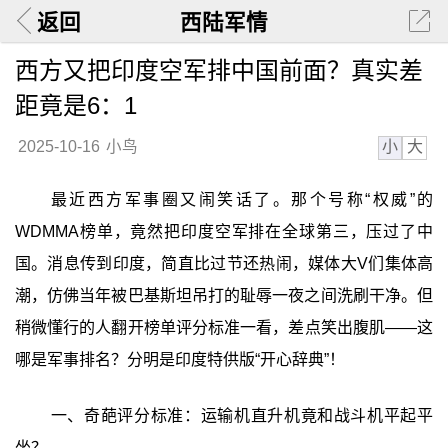
返回
西陆军情
西方又把印度空军排中国前面？真实差
距竟是6：1
小
大
2025-10-16
小鸟
最近西方军事圈又闹笑话了。那个号称“权威”的
WDMMA榜单，竟然把印度空军排在全球第三，压过了中
国。消息传到印度，简直比过节还热闹，媒体大V们集体高
潮，仿佛当年被巴基斯坦吊打的耻辱一夜之间洗刷干净。但
稍微懂行的人翻开榜单评分标准一看，差点笑出腹肌——这
哪是军事排名？分明是印度特供版“开心辞典”！
一、奇葩评分标准：运输机直升机竟和战斗机平起平
坐？