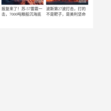
报复来了！苏-57雷霆一
波斯第27波打击，打的
击，7000吨粮船沉海底
不是靶子，是美利坚命
门