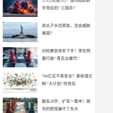
125万还是5万？俄乌战损数
字背后的\"三国杀\"
卖瓜子水饺男装，怎会威胁
美国？
对检察官体系下手！李在明
要打破\"青瓦台魔咒\"
766亿买不来安全？美核潜光
鲜\"大计划\"的背后
删去28字，扩军一整本！高
市的把戏骗不了东大