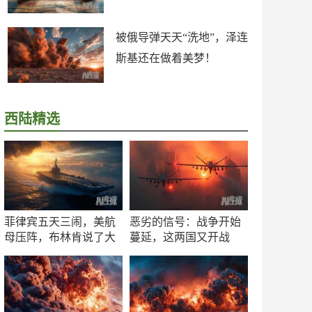
被俄导弹天天“洗地”，泽连
斯基还在做着美梦！
西陆精选
菲律宾五天三闹，美航
恶劣的信号：战争开始
母压阵，布林肯说了大
蔓延，这两国又开战
实话
了！