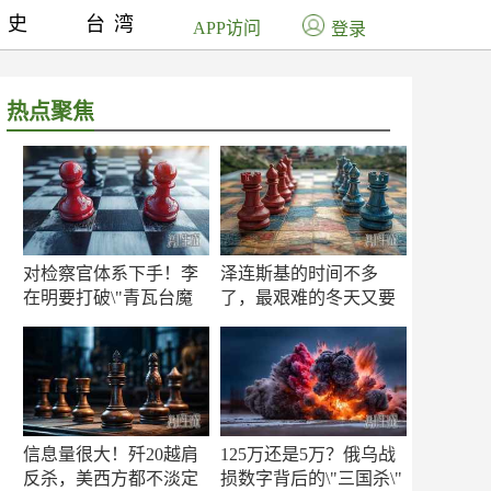
历史
台湾
APP访问
登录
热点聚焦
对检察官体系下手！李
泽连斯基的时间不多
在明要打破\"青瓦台魔
了，最艰难的冬天又要
咒\"
来了
信息量很大！歼20越肩
125万还是5万？俄乌战
反杀，美西方都不淡定
损数字背后的\"三国杀\"