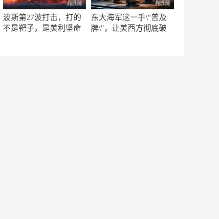
波斯第27波打击，打的
东大海军这一手\"普及
不是靶子，是美利坚命
牌\"，让美西方彻底破
门
防！