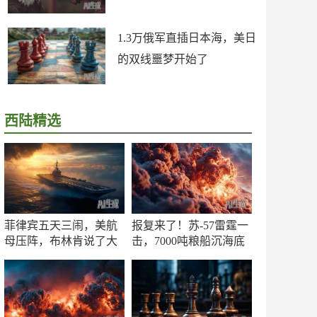
1.3万俄军直插日本海，美日
的双线噩梦开始了
西陆精选
菲律宾五天三闹，美航
报复来了！苏-57雷霆一
母压阵，布林肯说了大
击，7000吨粮船沉海底
实话