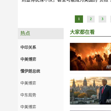
则显得犹豫不决，甚至可能成为美国的“负担”
1
2
3
大家都在看
热点
中印关系
中美博弈
懂伊朗总统
中美博弈
中东局势
中美博弈