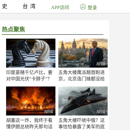
历史
台湾
APP访问
登录
热点聚焦
印度豪赌千亿卢比，要
五角大楼鹰派翘首盼进
对中国光伏“卡脖子”？
京，北京连门缝都没给
留
胡塞这一炸，我终于看
五角大楼吓唬中俄？这
懂伊朗总统昨天那句话
事恰恰暴露了美军的底