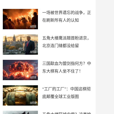
了
裤
一场被世界遗忘的战争，正
在刷新所有人的认知
五角大楼鹰派翘首盼进京，
北京连门缝都没给留
三国歃血为盟剑指何方？中
东大棋有人坐不住了！
“工厂的工厂”：中国这棋彻
底颠覆全球工业版图