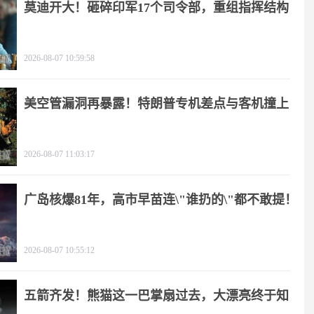
莫迪开大！砸碎印军17个司令部，重组指挥结构
2026-08-07 10:59:58
美空管漏洞再暴露！特朗普专机差点与客机撞上
2026-08-07 11:03:17
广岛核爆81年，高市早苗连\"谁扔的\"都不敢提！
2026-08-07 10:55:12
五箭齐发！熊猫这一巴掌扇过去，大漂亮终于知