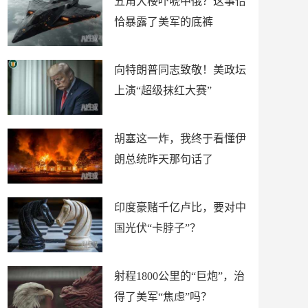
五角大楼吓唬中俄？这事恰
恰暴露了美军的底裤
向特朗普同志致敬！美政坛
上演“超级抹红大赛”
胡塞这一炸，我终于看懂伊
朗总统昨天那句话了
印度豪赌千亿卢比，要对中
国光伏“卡脖子”？
射程1800公里的“巨炮”，治
得了美军“焦虑”吗？