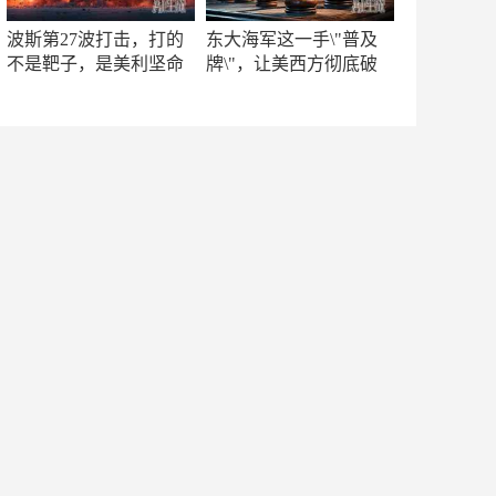
波斯第27波打击，打的
东大海军这一手\"普及
不是靶子，是美利坚命
牌\"，让美西方彻底破
门
防！