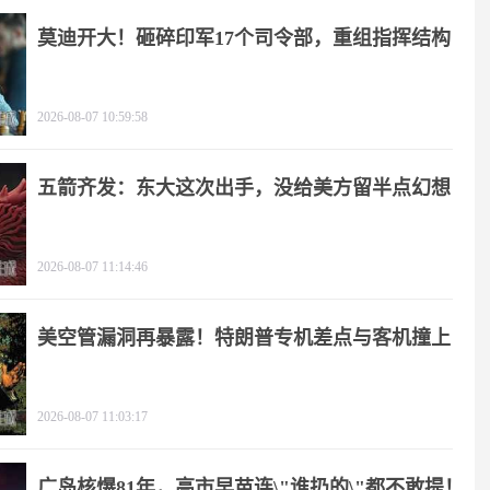
莫迪开大！砸碎印军17个司令部，重组指挥结构
2026-08-07 10:59:58
五箭齐发：东大这次出手，没给美方留半点幻想
2026-08-07 11:14:46
美空管漏洞再暴露！特朗普专机差点与客机撞上
2026-08-07 11:03:17
广岛核爆81年，高市早苗连\"谁扔的\"都不敢提！