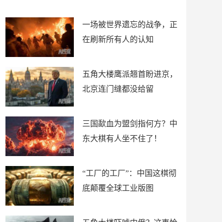
了
裤
一场被世界遗忘的战争，正
在刷新所有人的认知
五角大楼鹰派翘首盼进京，
北京连门缝都没给留
三国歃血为盟剑指何方？中
东大棋有人坐不住了！
“工厂的工厂”：中国这棋彻
底颠覆全球工业版图