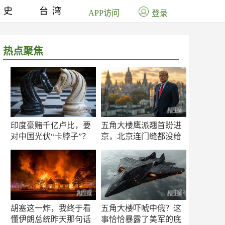
历史
台湾
APP访问
登录
热点聚焦
印度豪赌千亿卢比，要
五角大楼鹰派翘首盼进
对中国光伏“卡脖子”？
京，北京连门缝都没给
留
胡塞这一炸，我终于看
五角大楼吓唬中俄？这
懂伊朗总统昨天那句话
事恰恰暴露了美军的底