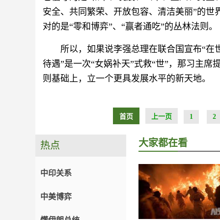
安全、共同繁荣、开放包容、清洁美丽”的世
对的是“零和博弈”、“赢者通吃”的丛林法则。
所以，如果说李强总理在联合国宣布“在
待遇”是一次“女娲补天”式救“世”，那习主席
则基础上，立一个更具发展水平的新天地。
首页
上一页
1
2
大家都在看
热点
中印关系
中美博弈