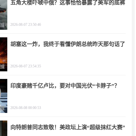
五角大楼吓唬中俄？这事恰恰暴露了美军的底裤
2026-08-07 23:50:46
胡塞这一炸，我终于看懂伊朗总统昨天那句话了
2026-08-07 23:54:35
印度豪赌千亿卢比，要对中国光伏“卡脖子”？
2026-08-08 00:00:53
向特朗普同志致敬！美政坛上演“超级抹红大赛”