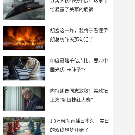
五角大楼吓唬中俄？这事恰
恰暴露了美军的底裤
胡塞这一炸，我终于看懂伊
朗总统昨天那句话了
印度豪赌千亿卢比，要对中
国光伏“卡脖子”？
向特朗普同志致敬！美政坛
上演“超级抹红大赛”
1.3万俄军直插日本海，美日
的双线噩梦开始了