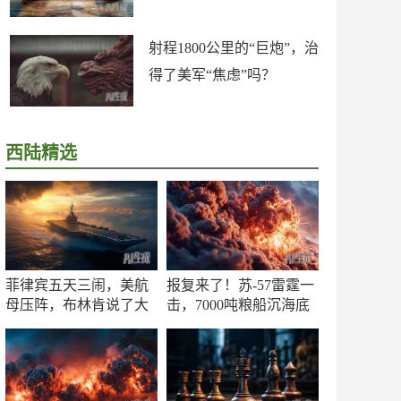
射程1800公里的“巨炮”，治
得了美军“焦虑”吗？
西陆精选
菲律宾五天三闹，美航
报复来了！苏-57雷霆一
母压阵，布林肯说了大
击，7000吨粮船沉海底
实话