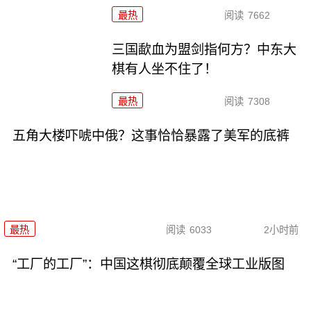
最热
阅读
7662
三国歃血为盟剑指何方？中东大
棋有人坐不住了！
最热
阅读
7308
五角大楼吓唬中俄？这事恰恰暴露了美军的底裤
最热
阅读
6033
2小时前
“工厂的工厂”：中国这棋彻底颠覆全球工业版图