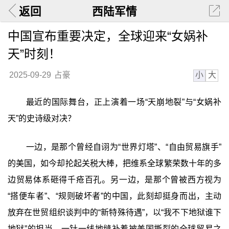
返回
西陆军情
中国宣布重要决定，全球迎来“女娲补
天”时刻！
小
大
2025-09-29
占豪
最近的国际舞台，正上演着一场“天崩地裂”与“女娲补
天”的史诗级对决？
一边，是那个曾经自诩为“世界灯塔”、“自由贸易旗手”
的美国，如今却抡起关税大棒，把维系全球繁荣数十年的多
边贸易体系砸得千疮百孔。另一边，是那个曾被西方视为
“搭便车者”、“规则破坏者”的中国，此刻却挺身而出，主动
放弃在世贸组织谈判中的“新特殊待遇”，以“我不下地狱谁下
地狱”的担当，一针一线地缝补着被美国撕裂的全球贸易之