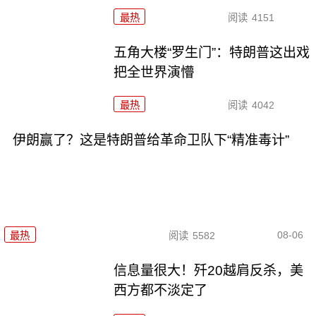
最热
阅读
4151
五角大楼“罗生门”：特朗普这出戏
把全世界演懵
最热
阅读
4042
伊朗赢了？这是特朗普给革命卫队下“精准毒计”
08-06
最热
阅读
5582
信息量很大！歼20越肩反杀，美
西方都不淡定了