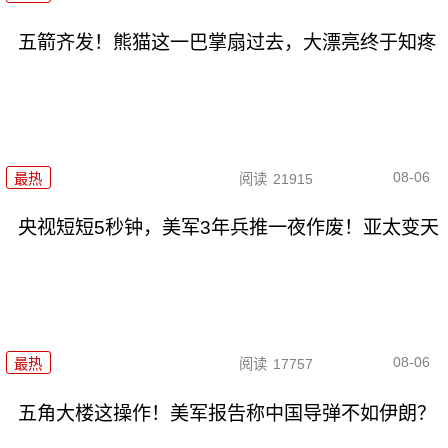
五箭齐发！熊猫这一巴掌扇过去，大漂亮终于知疼
08-06
最热
阅读
21915
央视短短5秒钟，美军3年兵推一夜作废！亚太变天
08-06
最热
阅读
17757
五角大楼这操作！美军报告称中国导弹不如伊朗？