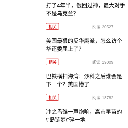
打了4年半，俄回过神，最大对手
不是乌克兰？
相关
阅读
20527
美国最狠的反华鹰派，怎么访个
华还委屈上了？
相关
阅读
19009
巴铁横扫海湾：沙科之后谁会是
下一个？美国懵了
相关
阅读
18782
冲之鸟礁一声炮响，高市早苗的
\"岛链梦\"碎一地