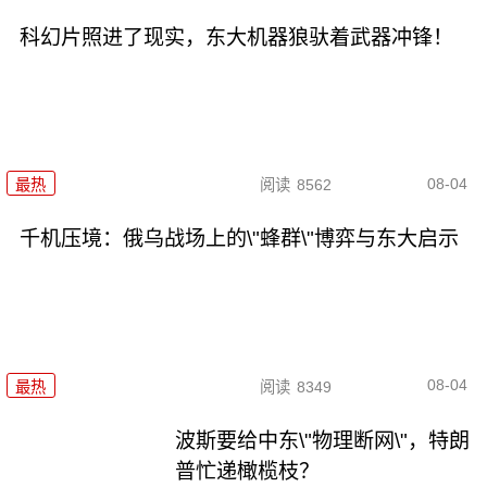
科幻片照进了现实，东大机器狼驮着武器冲锋！
08-04
最热
阅读
8562
千机压境：俄乌战场上的\"蜂群\"博弈与东大启示
08-04
最热
阅读
8349
波斯要给中东\"物理断网\"，特朗
普忙递橄榄枝？