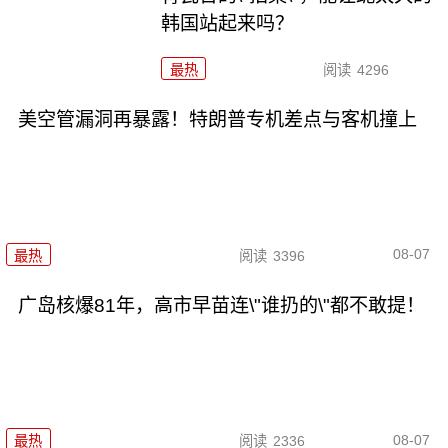
韩国站起来吗？
最热
阅读
4296
美空管漏洞再暴露！特朗普专机差点与客机撞上
08-07
最热
阅读
3396
广岛核爆81年，高市早苗连\"谁扔的\"都不敢提！
08-07
最热
阅读
2336