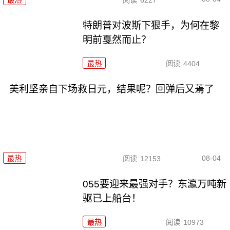
特朗普对波斯下狠手，为何在黎
明前戛然而止？
最热
阅读
4404
美利坚亲自下场救日元，结果呢？回弹后又蔫了
08-04
最热
阅读
12153
055要迎来最强对手？东瀛万吨新
驱已上船台！
最热
阅读
10973