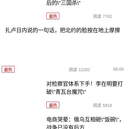
后的\"三国杀\"
最热
阅读
7762
扎卢日内说的一句话，把北约的脸按在地上摩擦
08-06
最热
阅读
12202
对检察官体系下手！李在明要打
破\"青瓦台魔咒\"
最热
阅读
5818
电商哭晕：俄乌互相砸\"饭碗\"，
战争已没有后方