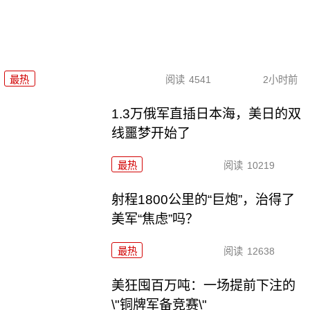
最热
阅读
4541
2小时前
1.3万俄军直插日本海，美日的双
线噩梦开始了
最热
阅读
10219
射程1800公里的“巨炮”，治得了
美军“焦虑”吗？
最热
阅读
12638
美狂囤百万吨：一场提前下注的
\"铜牌军备竞赛\"