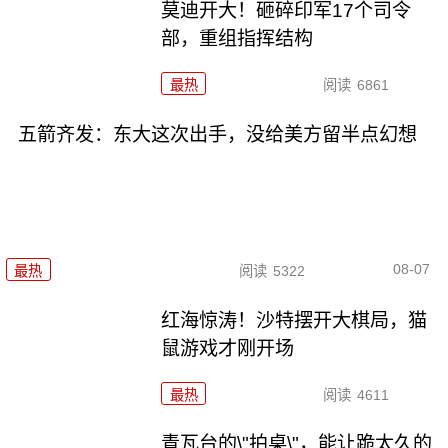
莫迪开大！砸碎印军17个司令
部，重组指挥结构
最热
阅读
6861
五箭齐发：东大这次出手，没给美方留半点幻想
08-07
最热
阅读
5322
红海惊涛！沙特摆开大棋局，猫
鼠游戏才刚开场
最热
阅读
4611
青瓦台的\"拍桌\"，能让跪太久的