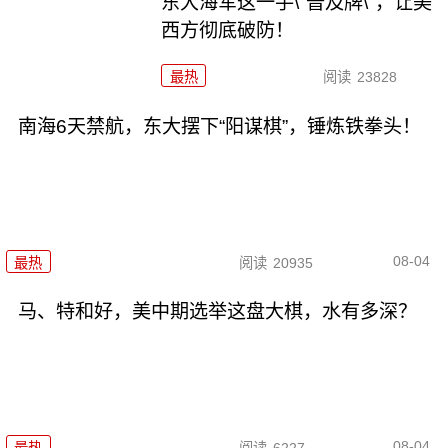
东大海军这一手\"普及牌\"，让美
西方彻底破防！
最热
阅读
23828
南海6天禁航，东大摆下“阳谋棋”，锤炼铁拳头！
08-04
最热
阅读
20935
马、特和好，美中期选举这盘大棋，水有多深？
08-04
最热
阅读
6227