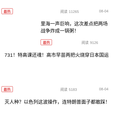
08-04
最热
阅读
11265
里海一声巨响，这次差点把两场
战争炸成一锅粥！
最热
阅读
9126
731！特高课还魂！高市早苗两把火烧穿日本国运
08-04
最热
阅读
5183
灭人种？以色列这波操作，连特朗普面子都敢踩！