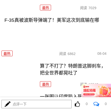
最热
阅读
7029
F-35真被波斯导弹端了！美军这次到底输在哪
08-04
最热
阅读
6862
算了不打了？特朗普这脚刹车，
把全世界都晃吐了
最热
阅读
15540
一张图让印度陷入死寂，五枚金
牌背后的终极真相
0
0
点评一下