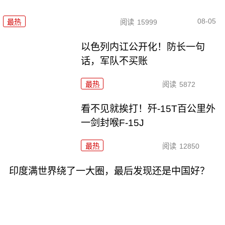
08-05
最热
阅读
15999
以色列内讧公开化！防长一句
话，军队不买账
最热
阅读
5872
看不见就挨打！歼-15T百公里外
一剑封喉F-15J
最热
阅读
12850
印度满世界绕了一大圈，最后发现还是中国好？