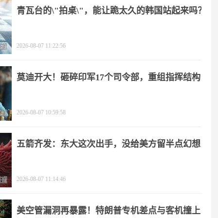
青瓦台的\"拍桌\"，能让跪太久的韩国站起来吗？
2026-08-07 11:22:56
莫迪开大！砸碎印军17个司令部，重组指挥结构
2026-08-07 10:59:58
五箭齐发：东大这次出手，没给美方留半点幻想
2026-08-07 11:14:46
美空管漏洞再暴露！特朗普专机差点与客机撞上