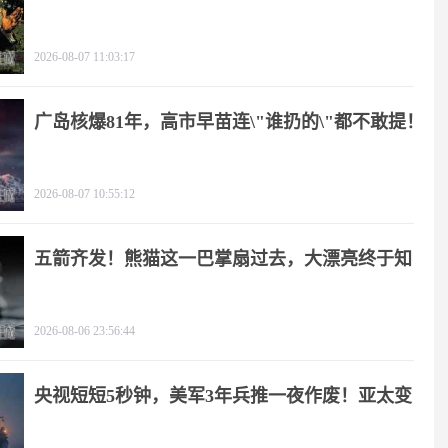
2026-08-07 11:03:17
广岛核爆81年，高市早苗连\"谁扔的\"都不敢提！
2026-08-07 10:55:12
五箭齐发！熊猫这一巴掌扇过去，大漂亮终于知
疼
2026-08-06 23:56:44
央视短短5秒钟，美军3年兵推一夜作废！亚太变
天