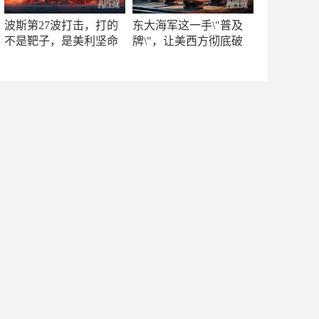
波斯第27波打击，打的
东大海军这一手\"普及
不是靶子，是美利坚命
牌\"，让美西方彻底破
门
防！