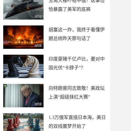
五角大楼吓唬中俄？这事恰
恰暴露了美军的底裤
胡塞这一炸，我终于看懂伊
朗总统昨天那句话了
印度豪赌千亿卢比，要对中
国光伏“卡脖子”？
向特朗普同志致敬！美政坛
上演“超级抹红大赛”
1.3万俄军直插日本海，美日
的双线噩梦开始了