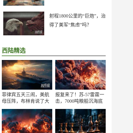
射程1800公里的“巨炮”，治
得了美军“焦虑”吗？
西陆精选
菲律宾五天三闹，美航
报复来了！苏-57雷霆一
母压阵，布林肯说了大
击，7000吨粮船沉海底
实话