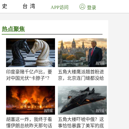
历史
台湾
APP访问
登录
热点聚焦
印度豪赌千亿卢比，要
五角大楼鹰派翘首盼进
对中国光伏“卡脖子”？
京，北京连门缝都没给
留
胡塞这一炸，我终于看
五角大楼吓唬中俄？这
懂伊朗总统昨天那句话
事恰恰暴露了美军的底