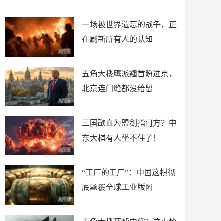
了
裤
一场被世界遗忘的战争，正
在刷新所有人的认知
五角大楼鹰派翘首盼进京，
北京连门缝都没给留
三国歃血为盟剑指何方？中
东大棋有人坐不住了！
“工厂的工厂”：中国这棋彻
底颠覆全球工业版图