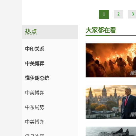
1
2
3
大家都在看
热点
中印关系
中美博弈
懂伊朗总统
中美博弈
中东局势
中美博弈