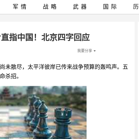
军情
战略
武器
国际
剑”直指中国！北京四字回应
我要分享
尚未散尽，太平洋彼岸已传来战争预算的轰鸣声。五
命杀招。