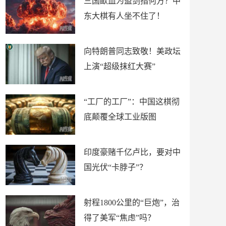
三国歃血为盟剑指何方？中
东大棋有人坐不住了！
向特朗普同志致敬！美政坛
上演“超级抹红大赛”
“工厂的工厂”：中国这棋彻
底颠覆全球工业版图
印度豪赌千亿卢比，要对中
国光伏“卡脖子”？
射程1800公里的“巨炮”，治
得了美军“焦虑”吗？