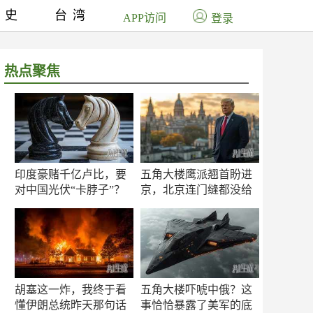
历史
台湾
APP访问
登录
热点聚焦
印度豪赌千亿卢比，要
五角大楼鹰派翘首盼进
对中国光伏“卡脖子”？
京，北京连门缝都没给
留
胡塞这一炸，我终于看
五角大楼吓唬中俄？这
懂伊朗总统昨天那句话
事恰恰暴露了美军的底