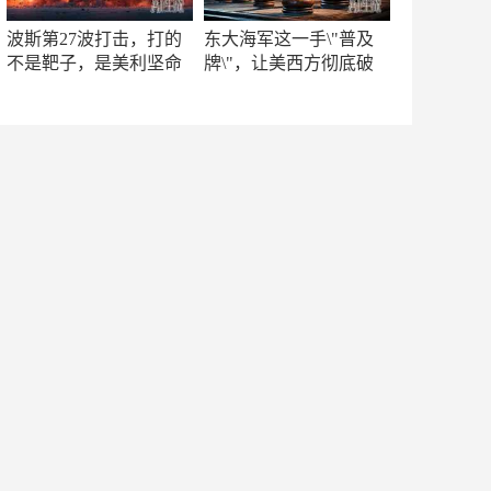
波斯第27波打击，打的
东大海军这一手\"普及
不是靶子，是美利坚命
牌\"，让美西方彻底破
门
防！