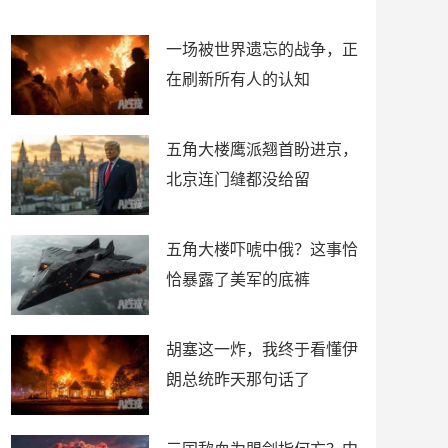
了
裤
一场被世界遗忘的战争，正
在刷新所有人的认知
五角大楼鹰派翘首盼进京，
北京连门缝都没给留
五角大楼吓唬中俄？这事恰
恰暴露了美军的底裤
胡塞这一炸，我终于看懂伊
朗总统昨天那句话了