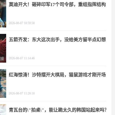
莫迪开大！砸碎印军17个司令部，重组指挥结构
2026-08-07 10:59:58
五箭齐发：东大这次出手，没给美方留半点幻想
2026-08-07 11:14:46
红海惊涛！沙特摆开大棋局，猫鼠游戏才刚开场
2026-08-07 11:28:18
青瓦台的\"拍桌\"，能让跪太久的韩国站起来吗？