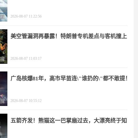
2026-08-07 11:22:56
美空管漏洞再暴露！特朗普专机差点与客机撞上
2026-08-07 11:03:17
广岛核爆81年，高市早苗连\"谁扔的\"都不敢提！
2026-08-07 10:55:12
五箭齐发！熊猫这一巴掌扇过去，大漂亮终于知
疼