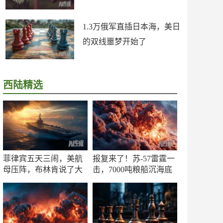
1.3万俄军直插日本海，美日
的双线噩梦开始了
西陆精选
菲律宾五天三闹，美航
报复来了！苏-57雷霆一
母压阵，布林肯说了大
击，7000吨粮船沉海底
实话