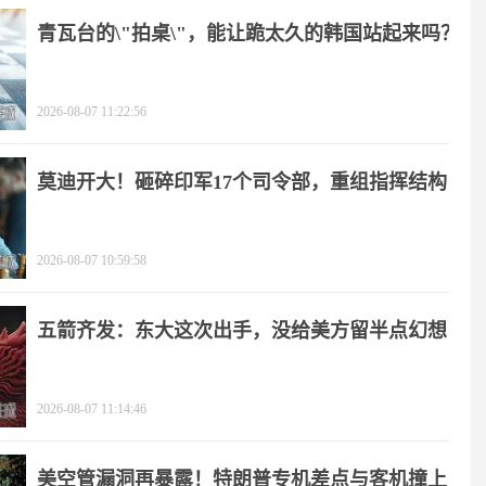
青瓦台的\"拍桌\"，能让跪太久的韩国站起来吗？
2026-08-07 11:22:56
莫迪开大！砸碎印军17个司令部，重组指挥结构
2026-08-07 10:59:58
五箭齐发：东大这次出手，没给美方留半点幻想
2026-08-07 11:14:46
美空管漏洞再暴露！特朗普专机差点与客机撞上