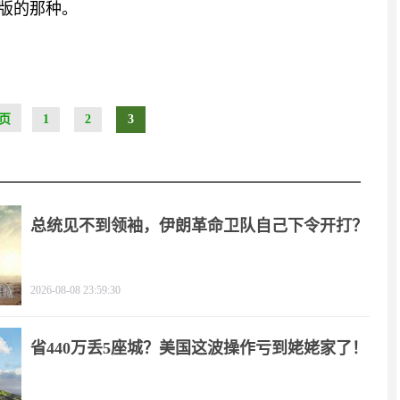
量版的那种。
页
1
2
3
总统见不到领袖，伊朗革命卫队自己下令开打？
2026-08-08 23:59:30
省440万丢5座城？美国这波操作亏到姥姥家了！