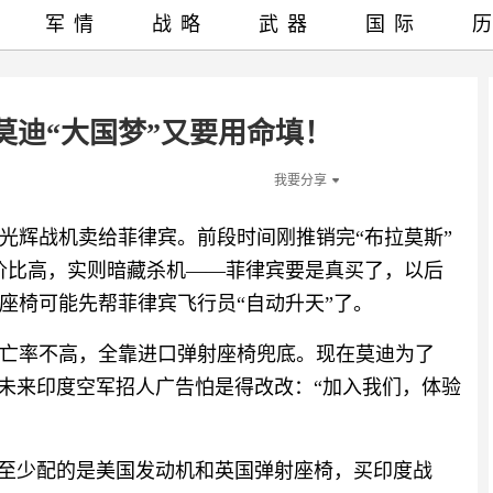
军情
战略
武器
国际
莫迪“大国梦”又要用命填！
我要分享
光辉战机卖给菲律宾。前段时间刚推销完“布拉莫斯”
性价比高，实则暗藏杀机——菲律宾要是真买了，以后
座椅可能先帮菲律宾飞行员“自动升天”了。
亡率不高，全靠进口弹射座椅兜底。现在莫迪为了
。未来印度空军招人广告怕是得改改：“加入我们，体验
6至少配的是美国发动机和英国弹射座椅，买印度战