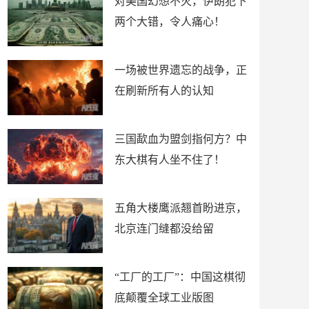
对美国幻想不灭，伊朗犯下
两个大错，令人痛心！
一场被世界遗忘的战争，正
在刷新所有人的认知
三国歃血为盟剑指何方？中
东大棋有人坐不住了！
五角大楼鹰派翘首盼进京，
北京连门缝都没给留
“工厂的工厂”：中国这棋彻
底颠覆全球工业版图