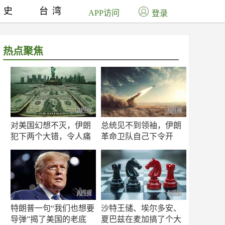
历史
台湾
APP访问
登录
热点聚焦
对美国幻想不灭，伊朗
总统见不到领袖，伊朗
犯下两个大错，令人痛
革命卫队自己下令开
心！
打？
特朗普一句“我们也想要
沙特王储、埃尔多安、
导弹”揭了美国的老底
夏巴兹在麦加搞了个大