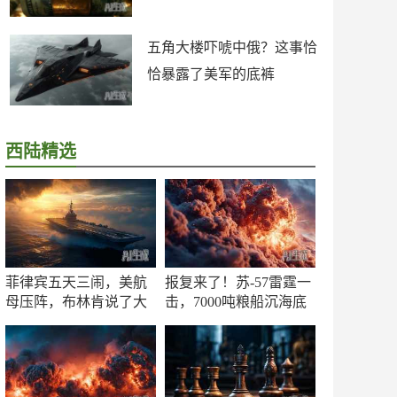
五角大楼吓唬中俄？这事恰
恰暴露了美军的底裤
西陆精选
菲律宾五天三闹，美航
报复来了！苏-57雷霆一
母压阵，布林肯说了大
击，7000吨粮船沉海底
实话