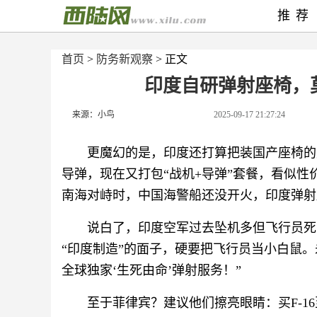
推荐
首页
>
防务新观察
> 正文
印度自研弹射座椅，
来源：小鸟
2025-09-17 21:27:24
更魔幻的是，印度还打算把装国产座椅的
导弹，现在又打包“战机+导弹”套餐，看似
南海对峙时，中国海警船还没开火，印度弹射
说白了，印度空军过去坠机多但飞行员死
“印度制造”的面子，硬要把飞行员当小白鼠
全球独家‘生死由命’弹射服务！”
至于菲律宾？建议他们擦亮眼睛：买F-1