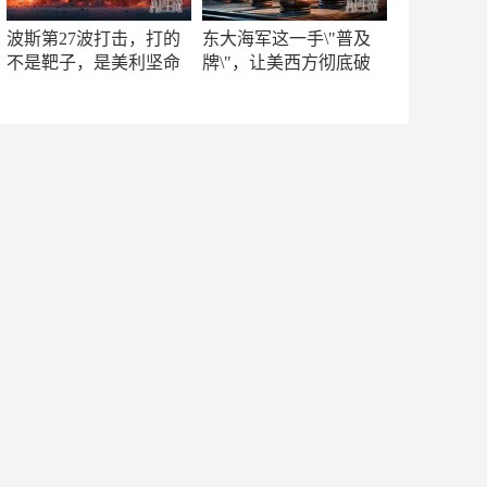
波斯第27波打击，打的
东大海军这一手\"普及
不是靶子，是美利坚命
牌\"，让美西方彻底破
门
防！