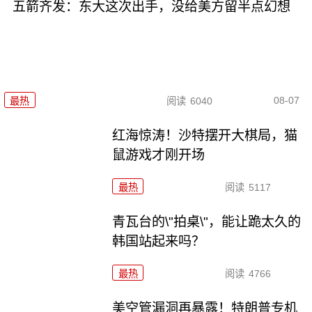
五箭齐发：东大这次出手，没给美方留半点幻想
08-07
最热
阅读
6040
红海惊涛！沙特摆开大棋局，猫
鼠游戏才刚开场
最热
阅读
5117
青瓦台的\"拍桌\"，能让跪太久的
韩国站起来吗？
最热
阅读
4766
美空管漏洞再暴露！特朗普专机