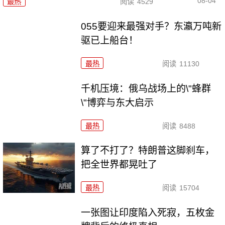
08-04
最热
阅读
4529
055要迎来最强对手？东瀛万吨新
驱已上船台！
最热
阅读
11130
千机压境：俄乌战场上的\"蜂群
\"博弈与东大启示
最热
阅读
8488
算了不打了？特朗普这脚刹车，
把全世界都晃吐了
最热
阅读
15704
一张图让印度陷入死寂，五枚金