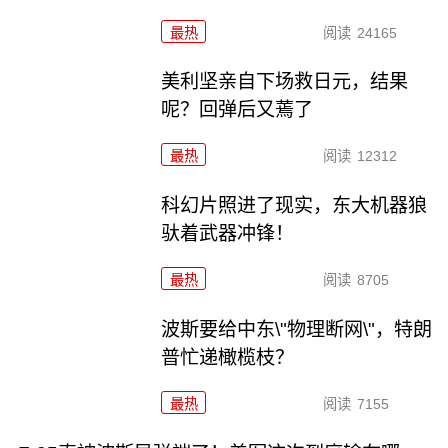
最热
阅读
24165
美利坚亲自下场救日元，结果
呢？回弹后又蔫了
最热
阅读
12312
科幻片照进了现实，东大机器狼
驮着武器冲锋！
最热
阅读
8705
波斯要给中东\"物理断网\"，特朗
普忙递橄榄枝？
最热
阅读
7155