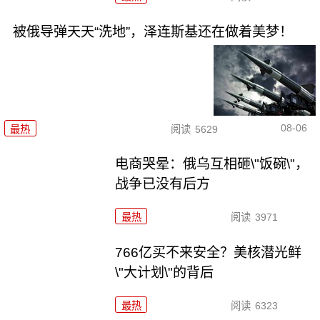
被俄导弹天天“洗地”，泽连斯基还在做着美梦！
08-06
最热
阅读
5629
电商哭晕：俄乌互相砸\"饭碗\"，
战争已没有后方
最热
阅读
3971
766亿买不来安全？美核潜光鲜
\"大计划\"的背后
最热
阅读
6323