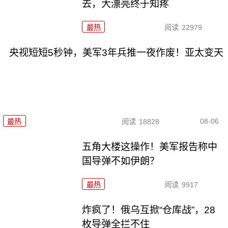
去，大漂亮终于知疼
最热
阅读
22979
央视短短5秒钟，美军3年兵推一夜作废！亚太变天
08-06
最热
阅读
18828
五角大楼这操作！美军报告称中
国导弹不如伊朗？
最热
阅读
9917
炸疯了！俄乌互掀“仓库战”，28
枚导弹全拦不住