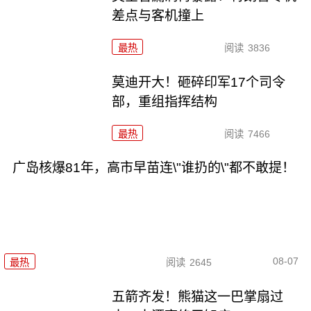
差点与客机撞上
最热
阅读
3836
莫迪开大！砸碎印军17个司令
部，重组指挥结构
最热
阅读
7466
广岛核爆81年，高市早苗连\"谁扔的\"都不敢提！
08-07
最热
阅读
2645
五箭齐发！熊猫这一巴掌扇过