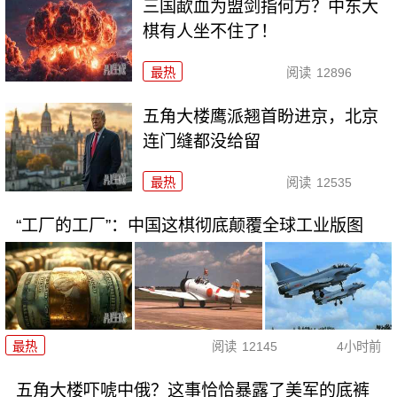
三国歃血为盟剑指何方？中东大
棋有人坐不住了！
最热
阅读
12896
五角大楼鹰派翘首盼进京，北京
连门缝都没给留
最热
阅读
12535
“工厂的工厂”：中国这棋彻底颠覆全球工业版图
最热
阅读
12145
4小时前
五角大楼吓唬中俄？这事恰恰暴露了美军的底裤