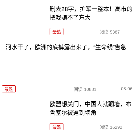
删去28字，扩军一整本！高市的
把戏骗不了东大
最热
阅读
5387
河水干了，欧洲的底裤露出来了，“生命线”告急
08-06
最热
阅读
10881
欧盟想关门，中国人就翻墙，布
鲁塞尔被逼到墙角
最热
阅读
16292