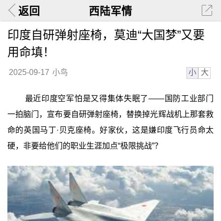
返回
西陆军情
印度自研弹射座椅，莫迪“大国梦”又要
用命填！
小
大
2025-09-17
小鸟
最近印度空军怕是又得集体失眠了——国防工业部门
一拍脑门，宣布要自研弹射座椅，替换掉光辉战机上那套救
命的英国马丁·贝克座椅。好家伙，这是嫌印度飞行员命太
硬，非要给他们的职业生涯加点“极限挑战”？