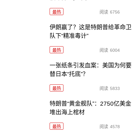
最热
阅读
6756
伊朗赢了？这是特朗普给革命卫
队下“精准毒计”
最热
阅读
6004
一张纸条引发血案：美国为何要
替日本“托底”？
最热
阅读
5833
特朗普“黄金舰队”：2750亿美金
堆出海上棺材
最热
阅读
4578