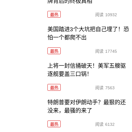
牌背后的终极真相
最热
阅读
10932
美国踏进3个大坑把自己埋了！恐
怕一个都爬不出
最热
阅读
17745
上将一封信捅破天！美军五艘驱
逐舰要盖三口锅！
最热
阅读
7563
特朗普要对伊朗动手？最狠的还
没来，最骚的来了
最热
阅读
6132