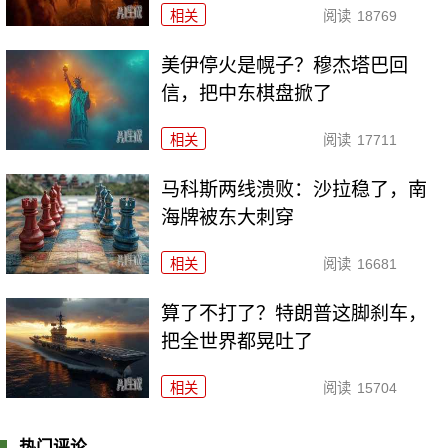
相关
阅读
18769
美伊停火是幌子？穆杰塔巴回
信，把中东棋盘掀了
相关
阅读
17711
马科斯两线溃败：沙拉稳了，南
海牌被东大刺穿
相关
阅读
16681
算了不打了？特朗普这脚刹车，
把全世界都晃吐了
相关
阅读
15704
热门评论