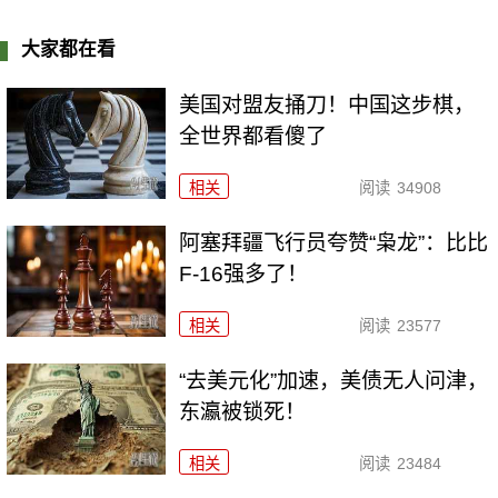
大家都在看
美国对盟友捅刀！中国这步棋，
全世界都看傻了
相关
阅读
34908
阿塞拜疆飞行员夸赞“枭龙”：比比
F-16强多了！
相关
阅读
23577
“去美元化”加速，美债无人问津，
东瀛被锁死！
相关
阅读
23484