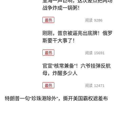
里海一声巨响，这次差点把两场
战争炸成一锅粥！
最热
阅读
9286
刚刚，普京被逼亮出底牌！俄罗
斯要干大事了！
最热
阅读
15691
官宣“核常兼备”！六爷挂弹反航
母，炸醒多少人
最热
阅读
12471
特朗普一句“珍珠港除外”，撕开美国霸权遮羞布