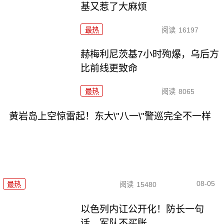
基又惹了大麻烦
最热
阅读
16197
赫梅利尼茨基7小时殉爆，乌后方
比前线更致命
最热
阅读
8065
黄岩岛上空惊雷起！东大\"八一\"警巡完全不一样
08-05
最热
阅读
15480
以色列内讧公开化！防长一句
话，军队不买账