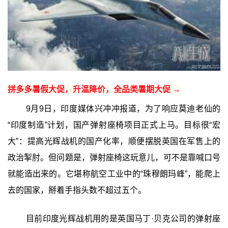
拼多多暑假大促，升温降价，全品类暑期大促 →
9月9日，印度媒体兴冲冲报道，为了响应莫迪老仙的
“印度制造”计划，国产弹射座椅项目正式上马。目标很“宏
大”：提高光辉战机的国产化率，顺便摆脱英国在军售上的
政治掣肘。但问题是，弹射座椅这玩意儿，可不是靠喊口号
就能造出来的。它堪称航空工业中的“珠穆朗玛峰”，能爬上
去的国家，掰着手指头数不超过五个。
目前印度光辉战机用的是英国马丁·贝克公司的弹射座