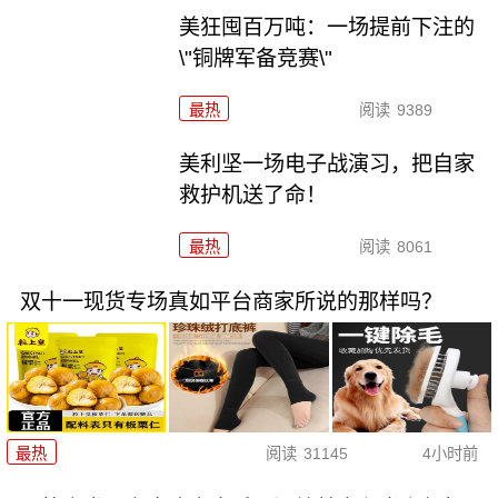
美狂囤百万吨：一场提前下注的
\"铜牌军备竞赛\"
最热
阅读
9389
美利坚一场电子战演习，把自家
救护机送了命！
最热
阅读
8061
双十一现货专场真如平台商家所说的那样吗？
最热
阅读
31145
4小时前