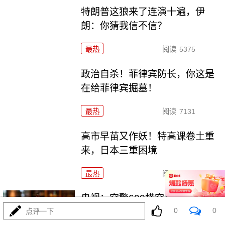
特朗普这狼来了连演十遍，伊
朗：你猜我信不信？
最热
阅读
5375
政治自杀！菲律宾防长，你这是
在给菲律宾掘墓！
最热
阅读
7131
高市早苗又作妖！特高课卷土重
来，日本三重困境
最热
阅读
4735
央视：空警600横空出世，美航母
0
0
最强王牌失效
点评一下