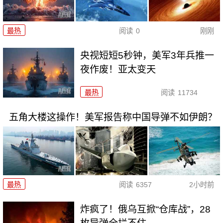
最热
阅读
0
刚刚
央视短短5秒钟，美军3年兵推一
夜作废！亚太变天
最热
阅读
11734
五角大楼这操作！美军报告称中国导弹不如伊朗？
最热
阅读
6357
2小时前
炸疯了！俄乌互掀“仓库战”，28