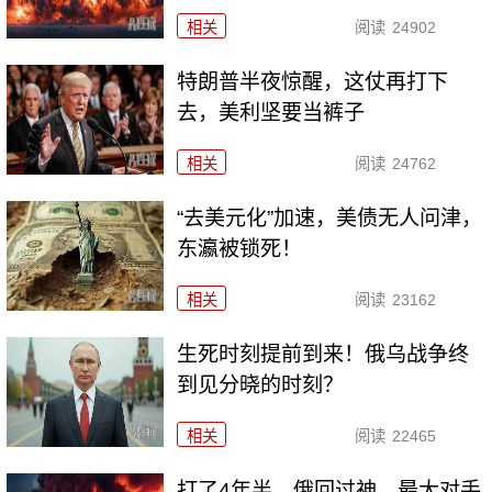
相关
阅读
24902
特朗普半夜惊醒，这仗再打下
去，美利坚要当裤子
相关
阅读
24762
“去美元化”加速，美债无人问津，
东瀛被锁死！
相关
阅读
23162
生死时刻提前到来！俄乌战争终
到见分晓的时刻？
相关
阅读
22465
打了4年半，俄回过神，最大对手