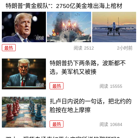
特朗普“黄金舰队”：2750亿美金堆出海上棺材
最热
阅读
2512
2小时前
特朗普扔下两条路，波斯都不
选，美军机又被揍
最热
阅读
15555
扎卢日内说的一句话，把北约的
脸按在地上摩擦
最热
阅读
10684