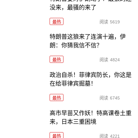
没来，最骚的来了
最热
阅读
5619
特朗普这狼来了连演十遍，伊
朗：你猜我信不信？
最热
阅读
4824
政治自杀！菲律宾防长，你这是
在给菲律宾掘墓！
最热
阅读
6745
高市早苗又作妖！特高课卷土重
来，日本三重困境
最热
阅读
4221