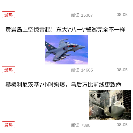
08-05
最热
阅读
15387
黄岩岛上空惊雷起！东大\"八一\"警巡完全不一样
08-05
最热
阅读
14665
赫梅利尼茨基7小时殉爆，乌后方比前线更致命
08-05
最热
阅读
7398