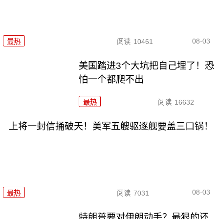
08-03
最热
阅读
10461
美国踏进3个大坑把自己埋了！恐
怕一个都爬不出
最热
阅读
16632
上将一封信捅破天！美军五艘驱逐舰要盖三口锅！
08-03
最热
阅读
7031
特朗普要对伊朗动手？最狠的还