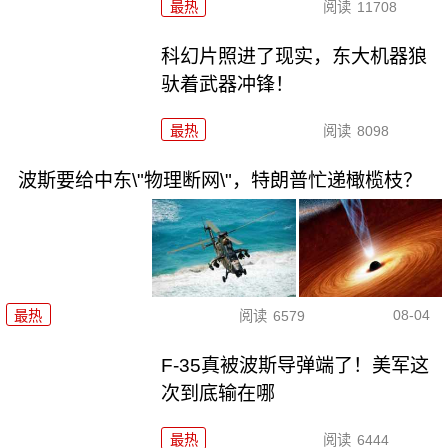
最热
阅读
11708
科幻片照进了现实，东大机器狼
驮着武器冲锋！
最热
阅读
8098
波斯要给中东\"物理断网\"，特朗普忙递橄榄枝？
08-04
最热
阅读
6579
F-35真被波斯导弹端了！美军这
次到底输在哪
最热
阅读
6444