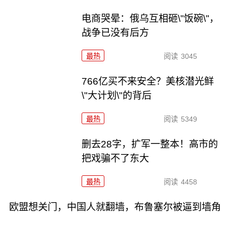
电商哭晕：俄乌互相砸\"饭碗\"，
战争已没有后方
最热
阅读
3045
766亿买不来安全？美核潜光鲜
\"大计划\"的背后
最热
阅读
5349
删去28字，扩军一整本！高市的
把戏骗不了东大
最热
阅读
4458
欧盟想关门，中国人就翻墙，布鲁塞尔被逼到墙角