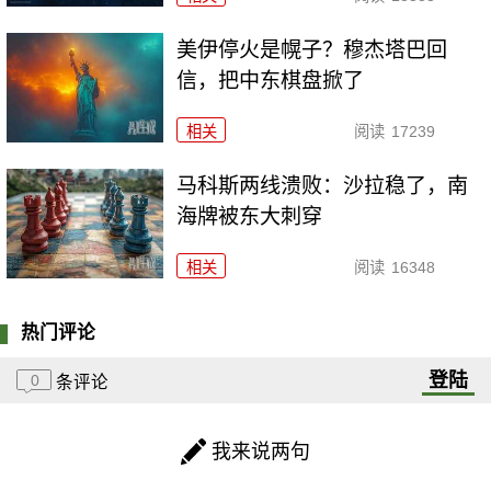
美伊停火是幌子？穆杰塔巴回
信，把中东棋盘掀了
相关
阅读
17239
马科斯两线溃败：沙拉稳了，南
海牌被东大刺穿
相关
阅读
16348
热门评论
登陆
0
条评论
我来说两句