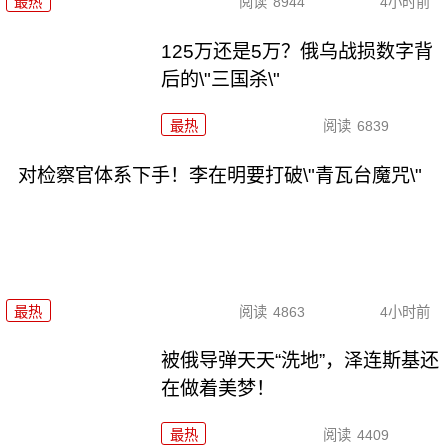
最热
阅读
8944
4小时前
125万还是5万？俄乌战损数字背
后的\"三国杀\"
最热
阅读
6839
对检察官体系下手！李在明要打破\"青瓦台魔咒\"
最热
阅读
4863
4小时前
被俄导弹天天“洗地”，泽连斯基还
在做着美梦！
最热
阅读
4409