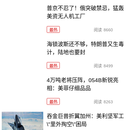
普京不忍了！俄突破禁忌，猛轰
美资无人机工厂
最热
阅读
8660
海锁波斯还不够，特朗普又生毒
计，陆地也要封
最热
阅读
8499
4万吨老将压阵，054B新锐亮
相：美菲仔细品品
最热
阅读
8263
吞金巨兽折翼加州：美利坚军工
\"里外掏空\"困局