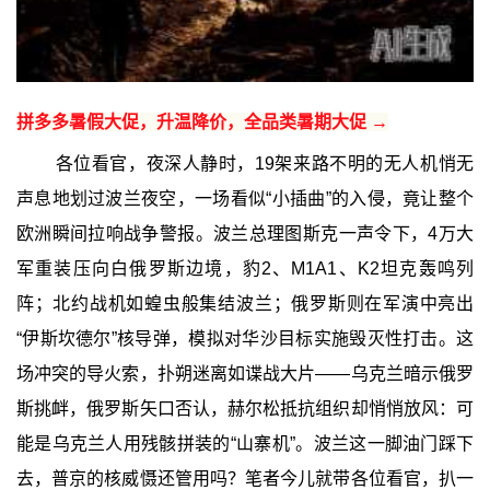
拼多多暑假大促，升温降价，全品类暑期大促 →
各位看官，夜深人静时，19架来路不明的无人机悄无
声息地划过波兰夜空，一场看似“小插曲”的入侵，竟让整个
欧洲瞬间拉响战争警报。波兰总理图斯克一声令下，4万大
军重装压向白俄罗斯边境，豹2、M1A1、K2坦克轰鸣列
阵；北约战机如蝗虫般集结波兰；俄罗斯则在军演中亮出
“伊斯坎德尔”核导弹，模拟对华沙目标实施毁灭性打击。这
场冲突的导火索，扑朔迷离如谍战大片——乌克兰暗示俄罗
斯挑衅，俄罗斯矢口否认，赫尔松抵抗组织却悄悄放风：可
能是乌克兰人用残骸拼装的“山寨机”。波兰这一脚油门踩下
去，普京的核威慑还管用吗？笔者今儿就带各位看官，扒一