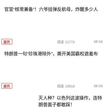
官宣“核常兼备”！六爷挂弹反航母，炸醒多少人
08-04
最热
阅读
11773
特朗普一句“珍珠港除外”，撕开美国霸权遮羞布
08-04
最热
阅读
10818
灭人种？以色列这波操作，连特
朗普面子都敢踩！