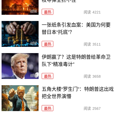
枚导弹全拦不住
最热
阅读
4221
一张纸条引发血案：美国为何要
替日本“托底”？
最热
阅读
3511
伊朗赢了？这是特朗普给革命卫
队下“精准毒计”
最热
阅读
3658
五角大楼“罗生门”：特朗普这出戏
把全世界演懵
最热
阅读
2567