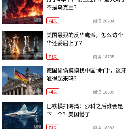
不是乌克兰？
相关
阅读
20294
美国最狠的反华鹰派，怎么访个
华还委屈上了？
相关
阅读
18735
德国偷偷摸摸找中国“命门”，这牙
呲得起来吗？
相关
阅读
18685
巴铁横扫海湾：沙科之后谁会是
下一个？美国懵了
相关
阅读
18383