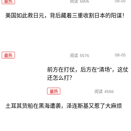
08-05
最热
阅读
6806
美国如此救日元，背后藏着三重收割日本的阳谋！
08-05
最热
阅读
5576
前方在打仗，后方在“清场”，这仗
还怎么打？
最热
阅读
4566
土耳其货船在黑海遭袭，泽连斯基又惹了大麻烦