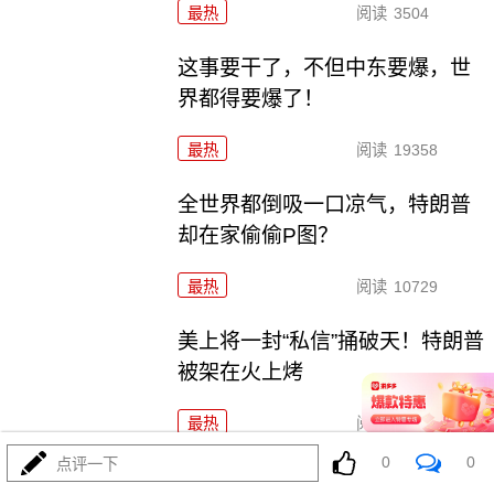
最热
阅读
3504
这事要干了，不但中东要爆，世
界都得要爆了！
最热
阅读
19358
全世界都倒吸一口凉气，特朗普
却在家偷偷P图？
最热
阅读
10729
美上将一封“私信”捅破天！特朗普
被架在火上烤
最热
阅读
9410
0
0
点评一下
两大命门决定美国退无可退，伊