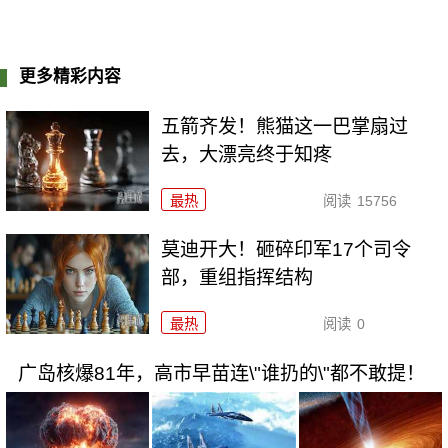
更多精彩内容
五箭齐发！熊猫这一巴掌扇过
去，大漂亮终于知疼
最热
阅读
15756
莫迪开大！砸碎印军17个司令
部，重组指挥结构
最热
阅读
0
广岛核爆81年，高市早苗连\"谁扔的\"都不敢提！