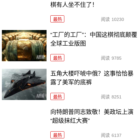
棋有人坐不住了！
最热
阅读
10230
“工厂的工厂”：中国这棋彻底颠覆
全球工业版图
最热
阅读
9785
五角大楼吓唬中俄？这事恰恰暴
露了美军的底裤
最热
阅读
8251
向特朗普同志致敬！美政坛上演
“超级抹红大赛”
最热
阅读
6137