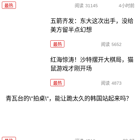
最热
阅读
31145
4小时前
五箭齐发：东大这次出手，没给
美方留半点幻想
最热
阅读
5652
红海惊涛！沙特摆开大棋局，猫
鼠游戏才刚开场
最热
阅读
4873
青瓦台的\"拍桌\"，能让跪太久的韩国站起来吗？