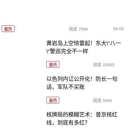
08-05
最热
阅读
7998
黄岩岛上空惊雷起！东大\"八一
\"警巡完全不一样
最热
阅读
15403
以色列内讧公开化！防长一句
话，军队不买账
最热
阅读
5945
核牌局的模糊艺术：普京核红
线，到底有多红？