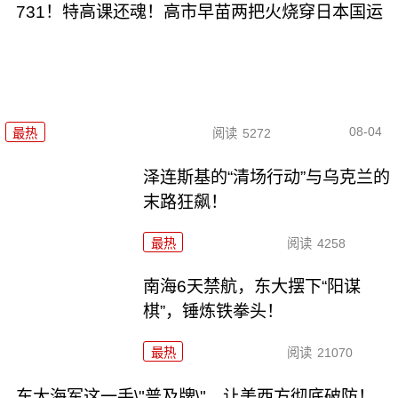
731！特高课还魂！高市早苗两把火烧穿日本国运
08-04
最热
阅读
5272
泽连斯基的“清场行动”与乌克兰的
末路狂飙！
最热
阅读
4258
南海6天禁航，东大摆下“阳谋
棋”，锤炼铁拳头！
最热
阅读
21070
东大海军这一手\"普及牌\"，让美西方彻底破防！