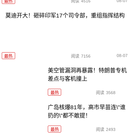
08-07
最热
阅读
4516
莫迪开大！砸碎印军17个司令部，重组指挥结构
08-07
最热
阅读
7156
美空管漏洞再暴露！特朗普专机
差点与客机撞上
最热
阅读
3568
广岛核爆81年，高市早苗连\"谁
扔的\"都不敢提！
最热
阅读
2493