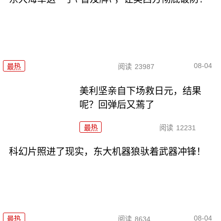
08-04
最热
阅读
23987
美利坚亲自下场救日元，结果
呢？回弹后又蔫了
最热
阅读
12231
科幻片照进了现实，东大机器狼驮着武器冲锋！
08-04
最热
阅读
8634