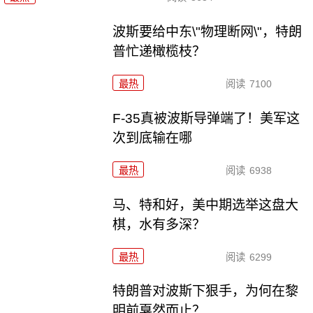
波斯要给中东\"物理断网\"，特朗
普忙递橄榄枝？
最热
阅读
7100
F-35真被波斯导弹端了！美军这
次到底输在哪
最热
阅读
6938
马、特和好，美中期选举这盘大
棋，水有多深？
最热
阅读
6299
特朗普对波斯下狠手，为何在黎
明前戛然而止？