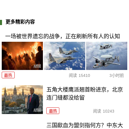
更多精彩内容
一场被世界遗忘的战争，正在刷新所有人的认知
最热
阅读
15410
3小时前
五角大楼鹰派翘首盼进京，北京
连门缝都没给留
最热
阅读
10243
三国歃血为盟剑指何方？中东大