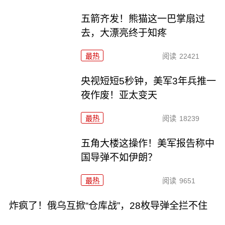
五箭齐发！熊猫这一巴掌扇过
去，大漂亮终于知疼
最热
阅读
22421
央视短短5秒钟，美军3年兵推一
夜作废！亚太变天
最热
阅读
18239
五角大楼这操作！美军报告称中
国导弹不如伊朗？
最热
阅读
9651
炸疯了！俄乌互掀“仓库战”，28枚导弹全拦不住