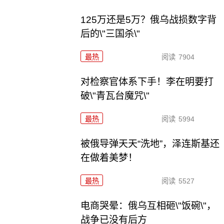
125万还是5万？俄乌战损数字背
后的\"三国杀\"
最热
阅读
7904
对检察官体系下手！李在明要打
破\"青瓦台魔咒\"
最热
阅读
5994
被俄导弹天天“洗地”，泽连斯基还
在做着美梦！
最热
阅读
5527
电商哭晕：俄乌互相砸\"饭碗\"，
战争已没有后方