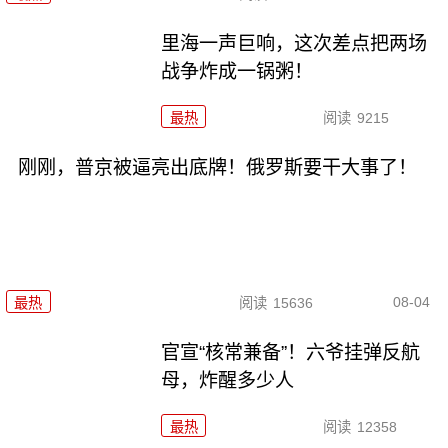
里海一声巨响，这次差点把两场
战争炸成一锅粥！
最热
阅读
9215
刚刚，普京被逼亮出底牌！俄罗斯要干大事了！
08-04
最热
阅读
15636
官宣“核常兼备”！六爷挂弹反航
母，炸醒多少人
最热
阅读
12358