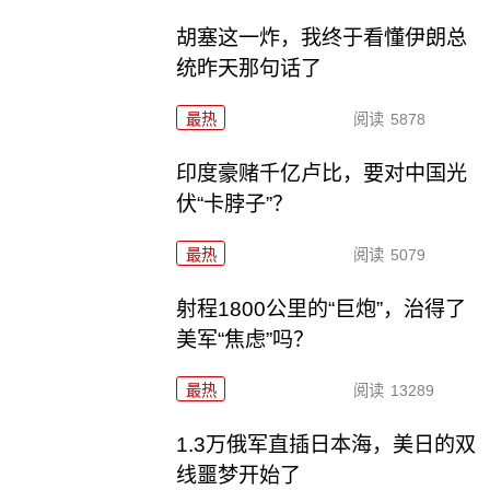
胡塞这一炸，我终于看懂伊朗总
统昨天那句话了
最热
阅读
5878
印度豪赌千亿卢比，要对中国光
伏“卡脖子”？
最热
阅读
5079
射程1800公里的“巨炮”，治得了
美军“焦虑”吗？
最热
阅读
13289
1.3万俄军直插日本海，美日的双
线噩梦开始了