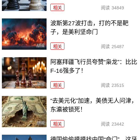
相关
阅读
34849
波斯第27波打击，打的不是靶
子，是美利坚命门
相关
阅读
25487
阿塞拜疆飞行员夸赞“枭龙”：比比
F-16强多了！
相关
阅读
23515
“去美元化”加速，美债无人问津，
东瀛被锁死！
相关
阅读
23442
德国偷偷摸摸找中国“命门”，这牙