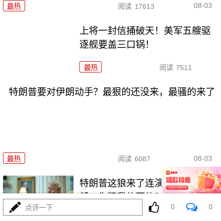
08-03
最热
阅读
17613
上将一封信捅破天！美军五艘驱
逐舰要盖三口锅！
最热
阅读
7511
特朗普要对伊朗动手？最狠的还没来，最骚的来了
08-03
最热
阅读
6087
特朗普这狼来了连演十遍，伊
朗：你猜我信不信？
0
0
点评一下
最热
阅读
5316