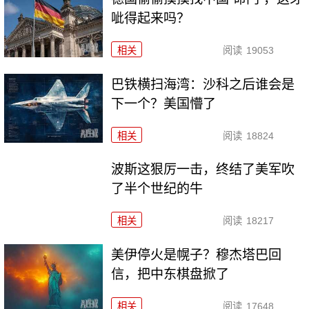
呲得起来吗？
相关
阅读
19053
巴铁横扫海湾：沙科之后谁会是
下一个？美国懵了
相关
阅读
18824
波斯这狠厉一击，终结了美军吹
了半个世纪的牛
相关
阅读
18217
美伊停火是幌子？穆杰塔巴回
信，把中东棋盘掀了
相关
阅读
17648