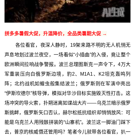
拼多多暑假大促，升温降价，全品类暑期大促 →
各位看官，夜深人静时，19架来路不明的无人机悄无
声息地划过波兰夜空，一场看似“小插曲”的入侵，竟让整个
欧洲瞬间拉响战争警报。波兰总理图斯克一声令下，4万大
军重装压向白俄罗斯边境，豹2、M1A1、K2坦克轰鸣列
阵；北约战机如蝗虫般集结波兰；俄罗斯则在军演中亮出
“伊斯坎德尔”核导弹，模拟对华沙目标实施毁灭性打击。这
场冲突的导火索，扑朔迷离如谍战大片——乌克兰暗示俄罗
斯挑衅，俄罗斯矢口否认，赫尔松抵抗组织却悄悄放风：可
能是乌克兰人用残骸拼装的“山寨机”。波兰这一脚油门踩下
去，普京的核威慑还管用吗？笔者今儿就带各位看官，扒一