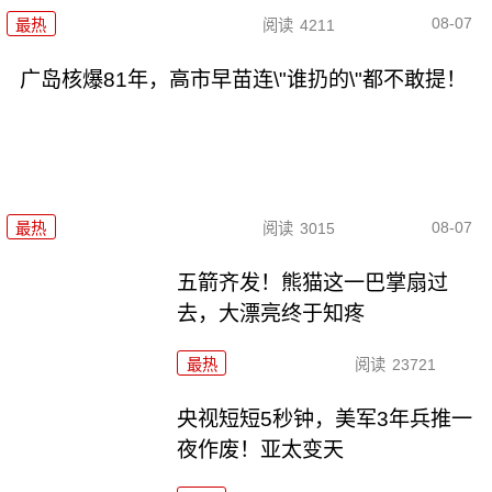
08-07
最热
阅读
4211
广岛核爆81年，高市早苗连\"谁扔的\"都不敢提！
08-07
最热
阅读
3015
五箭齐发！熊猫这一巴掌扇过
去，大漂亮终于知疼
最热
阅读
23721
央视短短5秒钟，美军3年兵推一
夜作废！亚太变天