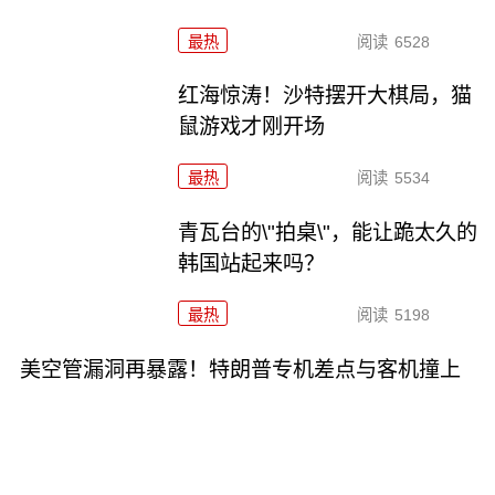
最热
阅读
6528
红海惊涛！沙特摆开大棋局，猫
鼠游戏才刚开场
最热
阅读
5534
青瓦台的\"拍桌\"，能让跪太久的
韩国站起来吗？
最热
阅读
5198
美空管漏洞再暴露！特朗普专机差点与客机撞上