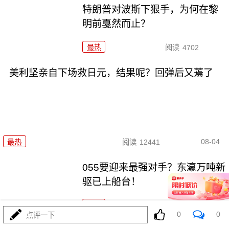
特朗普对波斯下狠手，为何在黎
明前戛然而止？
最热
阅读
4702
美利坚亲自下场救日元，结果呢？回弹后又蔫了
08-04
最热
阅读
12441
055要迎来最强对手？东瀛万吨新
驱已上船台！
最热
阅读
11301
0
0
点评一下