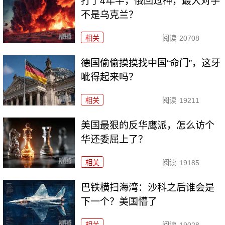
打了4年半，俄回过神，最大对手
不是乌克兰？
相关
阅读
20708
德国偷偷摸摸找中国“命门”，这牙
呲得起来吗？
相关
阅读
19211
美国最狠的反华鹰派，怎么访个
华还委屈上了？
相关
阅读
19185
巴铁横扫海湾：沙科之后谁会是
下一个？美国懵了
相关
阅读
19028