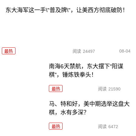
东大海军这一手\"普及牌\"，让美西方彻底破防！
08-04
最热
阅读
24497
南海6天禁航，东大摆下“阳谋
棋”，锤炼铁拳头！
最热
阅读
21590
马、特和好，美中期选举这盘大
棋，水有多深？
最热
阅读
6472