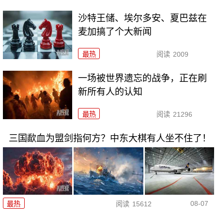
沙特王储、埃尔多安、夏巴兹在
麦加搞了个大新闻
最热
阅读
2009
一场被世界遗忘的战争，正在刷
新所有人的认知
最热
阅读
21296
三国歃血为盟剑指何方？中东大棋有人坐不住了！
08-07
最热
阅读
15612