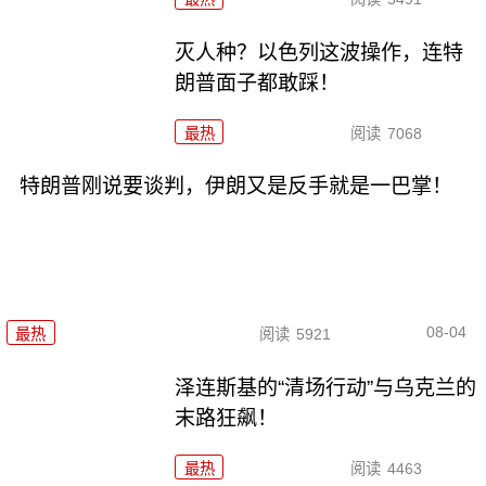
灭人种？以色列这波操作，连特
朗普面子都敢踩！
最热
阅读
7068
特朗普刚说要谈判，伊朗又是反手就是一巴掌！
08-04
最热
阅读
5921
泽连斯基的“清场行动”与乌克兰的
末路狂飙！
最热
阅读
4463