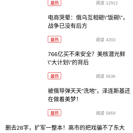
最热
阅读
12912
电商哭晕：俄乌互相砸\"饭碗\"，
战争已没有后方
最热
阅读
4203
766亿买不来安全？美核潜光鲜
\"大计划\"的背后
最热
阅读
6536
被俄导弹天天“洗地”，泽连斯基还
在做着美梦！
最热
阅读
5859
删去28字，扩军一整本！高市的把戏骗不了东大