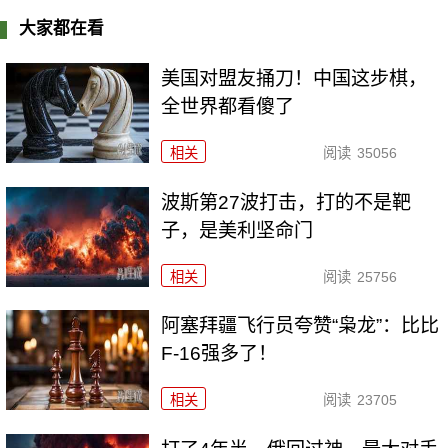
大家都在看
美国对盟友捅刀！中国这步棋，
全世界都看傻了
相关
阅读
35056
波斯第27波打击，打的不是靶
子，是美利坚命门
相关
阅读
25756
阿塞拜疆飞行员夸赞“枭龙”：比比
F-16强多了！
相关
阅读
23705