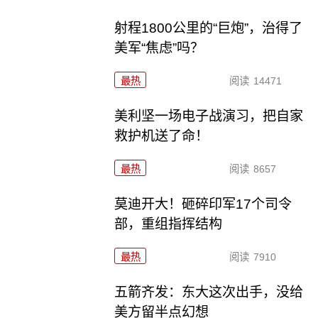
射程1800公里的“巨炮”，治得了
美军“焦虑”吗？
最热
阅读
14471
美利坚一场电子战演习，把自家
救护机送了命！
最热
阅读
8657
莫迪开大！砸碎印军17个司令
部，重组指挥结构
最热
阅读
7910
五箭齐发：东大这次出手，没给
美方留半点幻想