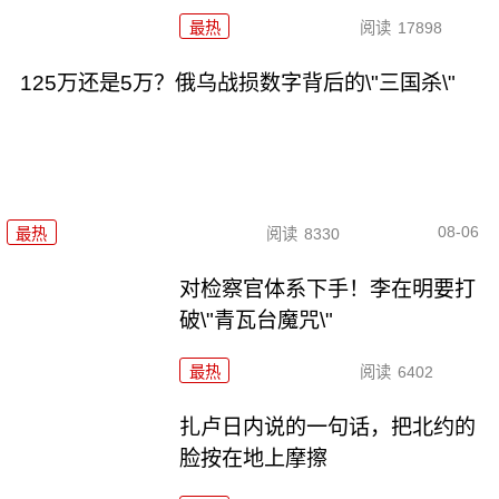
最热
阅读
17898
125万还是5万？俄乌战损数字背后的\"三国杀\"
08-06
最热
阅读
8330
对检察官体系下手！李在明要打
破\"青瓦台魔咒\"
最热
阅读
6402
扎卢日内说的一句话，把北约的
脸按在地上摩擦