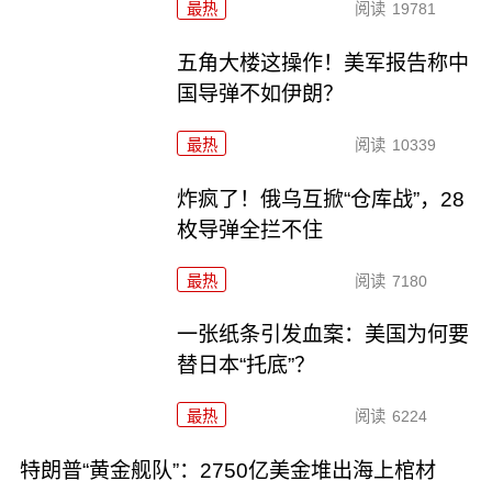
最热
阅读
19781
五角大楼这操作！美军报告称中
国导弹不如伊朗？
最热
阅读
10339
炸疯了！俄乌互掀“仓库战”，28
枚导弹全拦不住
最热
阅读
7180
一张纸条引发血案：美国为何要
替日本“托底”？
最热
阅读
6224
特朗普“黄金舰队”：2750亿美金堆出海上棺材