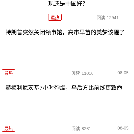
现还是中国好？
最热
阅读
12941
特朗普突然关闭领事馆，高市早苗的美梦该醒了
08-05
最热
阅读
11016
赫梅利尼茨基7小时殉爆，乌后方比前线更致命
08-05
最热
阅读
8261