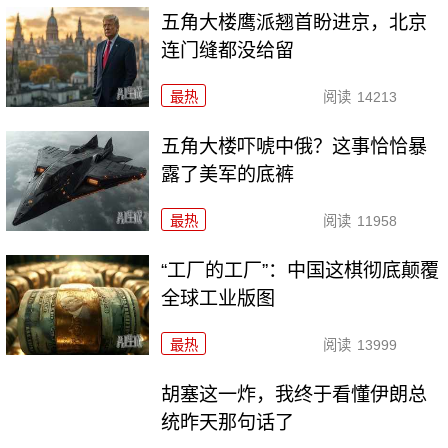
五角大楼鹰派翘首盼进京，北京
连门缝都没给留
最热
阅读
14213
五角大楼吓唬中俄？这事恰恰暴
露了美军的底裤
最热
阅读
11958
“工厂的工厂”：中国这棋彻底颠覆
全球工业版图
最热
阅读
13999
胡塞这一炸，我终于看懂伊朗总
统昨天那句话了