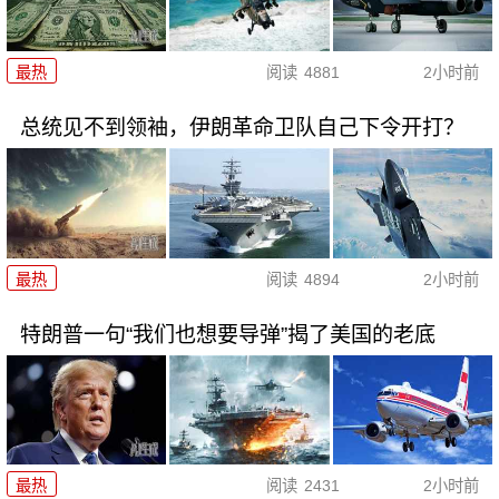
最热
阅读
4881
2小时前
总统见不到领袖，伊朗革命卫队自己下令开打？
最热
阅读
4894
2小时前
特朗普一句“我们也想要导弹”揭了美国的老底
最热
阅读
2431
2小时前