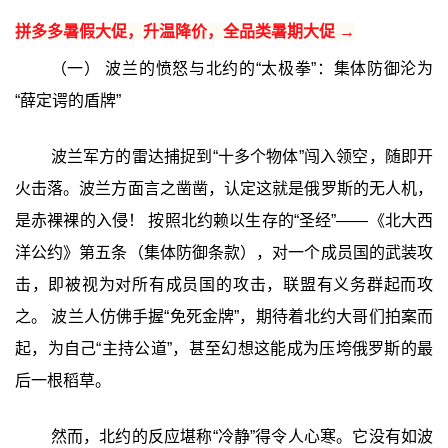
拼多多暑假大促，升温降价，全品类暑期大促 →
（一） 波兰的愤怒与北约的“太极拳”：集体防御沦为
“薛定谔的盾牌”
波兰军方的雷达捕捉到“十多个物体”闯入领空，随即开
火击落。波兰方面言之凿凿，认定这就是俄罗斯的无人机，
是赤裸裸的入侵！ 按照北约赖以生存的“圣经”——《北大西
洋公约》第五条（集体防御条款），对一个成员国的武装攻
击，即被视为对所有成员国的攻击，联盟有义务群起而攻
之。 波兰人仿佛手握“免死金牌”，期待着北约大哥们拍案而
起，为自己“主持公道”，甚至幻想这能成为压垮俄罗斯的最
后一根稻草。
然而，北约的反应堪称“冷静”得令人心寒。它没有如波