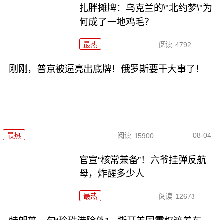
扎胖摊牌：乌克兰的\"北约梦\"为
何成了一地鸡毛？
最热
阅读
4792
刚刚，普京被逼亮出底牌！俄罗斯要干大事了！
08-04
最热
阅读
15900
官宣“核常兼备”！六爷挂弹反航
母，炸醒多少人
最热
阅读
12673