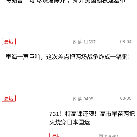
特朗普一句“珍珠港除外”，撕开美国霸权遮羞布
08-04
最热
阅读
11597
里海一声巨响，这次差点把两场战争炸成一锅粥！
08-05
最热
阅读
9495
731！特高课还魂！高市早苗两把
火烧穿日本国运
最热
阅读
5491