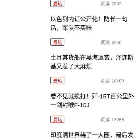
最热
阅读
7802
以色列内讧公开化！防长一句
话，军队不买账
最热
阅读
6240
土耳其货船在黑海遭袭，泽连斯
基又惹了大麻烦
最热
阅读
16409
看不见就挨打！歼-15T百公里外
一剑封喉F-15J
最热
阅读
13268
印度满世界绕了一大圈，最后发