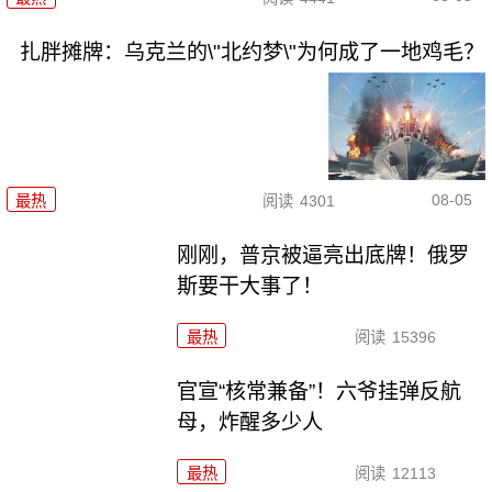
扎胖摊牌：乌克兰的\"北约梦\"为何成了一地鸡毛？
08-05
最热
阅读
4301
刚刚，普京被逼亮出底牌！俄罗
斯要干大事了！
最热
阅读
15396
官宣“核常兼备”！六爷挂弹反航
母，炸醒多少人
最热
阅读
12113