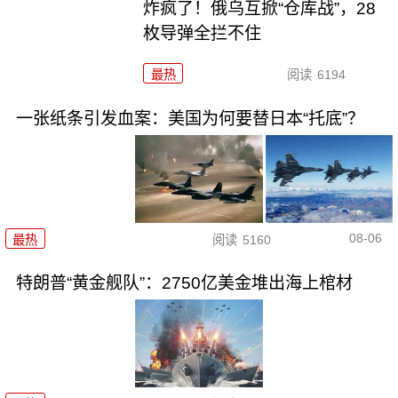
炸疯了！俄乌互掀“仓库战”，28
枚导弹全拦不住
最热
阅读
6194
一张纸条引发血案：美国为何要替日本“托底”？
08-06
最热
阅读
5160
特朗普“黄金舰队”：2750亿美金堆出海上棺材