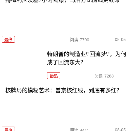
赫梅利尼茨基7小时殉爆，乌后方比前线更致命
08-05
最热
阅读
7790
特朗普的制造业\"回流梦\"，为何
成了回流东大？
最热
阅读
7288
核牌局的模糊艺术：普京核红线，到底有多红？
08-05
最热
阅读
4441