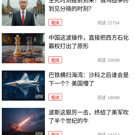
生死时刻提前到来！俄乌战争终
到见分晓的时刻？
相关
阅读
22754
中国这波操作，直接把西方石化
霸权打出了原形
相关
阅读
20099
巴铁横扫海湾：沙科之后谁会是
下一个？美国懵了
相关
阅读
18688
波斯这狠厉一击，终结了美军吹
了半个世纪的牛
相关
阅读
18152