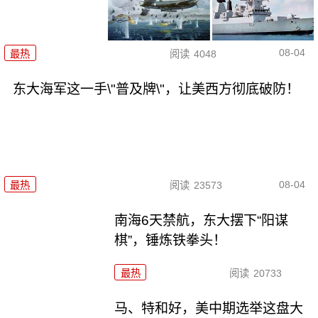
08-04
最热
阅读
4048
东大海军这一手\"普及牌\"，让美西方彻底破防！
08-04
最热
阅读
23573
南海6天禁航，东大摆下“阳谋
棋”，锤炼铁拳头！
最热
阅读
20733
马、特和好，美中期选举这盘大