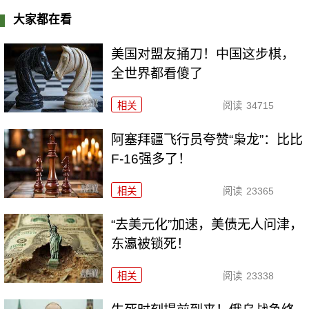
大家都在看
美国对盟友捅刀！中国这步棋，
全世界都看傻了
相关
阅读
34715
阿塞拜疆飞行员夸赞“枭龙”：比比
F-16强多了！
相关
阅读
23365
“去美元化”加速，美债无人问津，
东瀛被锁死！
相关
阅读
23338