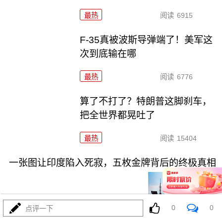
最热
阅读
6915
F-35真被波斯导弹端了！美军这
次到底输在哪
最热
阅读
6776
算了不打了？特朗普这脚刹车，
把全世界都晃吐了
最热
阅读
15404
一张图让印度陷入死寂，五枚金牌背后的终极真相
0
0
点评一下