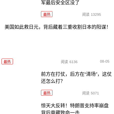
军最后安全区没了
最热
阅读
13295
美国如此救日元，背后藏着三重收割日本的阳谋！
08-05
最热
阅读
6136
前方在打仗，后方在“清场”，这仗
还怎么打？
最热
阅读
5071
惊天大反转！特朗普支持率崩盘
背后竟藏致命一击