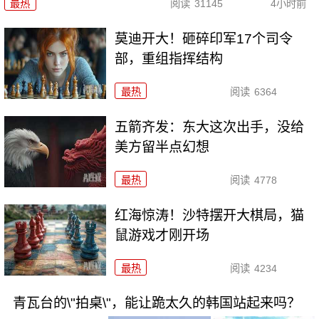
最热
阅读
31145
4小时前
莫迪开大！砸碎印军17个司令
部，重组指挥结构
最热
阅读
6364
五箭齐发：东大这次出手，没给
美方留半点幻想
最热
阅读
4778
红海惊涛！沙特摆开大棋局，猫
鼠游戏才刚开场
最热
阅读
4234
青瓦台的\"拍桌\"，能让跪太久的韩国站起来吗？