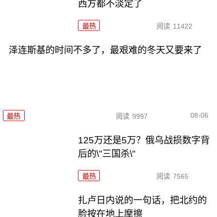
西方都不淡定了
最热
阅读
11422
泽连斯基的时间不多了，最艰难的冬天又要来了
08-06
最热
阅读
9997
125万还是5万？俄乌战损数字背
后的\"三国杀\"
最热
阅读
7565
扎卢日内说的一句话，把北约的
脸按在地上摩擦