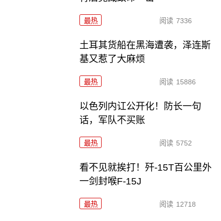
最热
阅读
7336
土耳其货船在黑海遭袭，泽连斯
基又惹了大麻烦
最热
阅读
15886
以色列内讧公开化！防长一句
话，军队不买账
最热
阅读
5752
看不见就挨打！歼-15T百公里外
一剑封喉F-15J
最热
阅读
12718