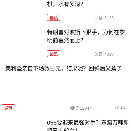
棋，水有多深？
最热
阅读
6123
特朗普对波斯下狠手，为何在黎
明前戛然而止？
最热
阅读
4310
美利坚亲自下场救日元，结果呢？回弹后又蔫了
08-04
最热
阅读
12047
055要迎来最强对手？东瀛万吨新
驱已上船台！