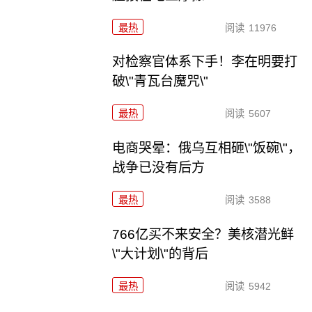
最热
阅读
11976
对检察官体系下手！李在明要打
破\"青瓦台魔咒\"
最热
阅读
5607
电商哭晕：俄乌互相砸\"饭碗\"，
战争已没有后方
最热
阅读
3588
766亿买不来安全？美核潜光鲜
\"大计划\"的背后
最热
阅读
5942