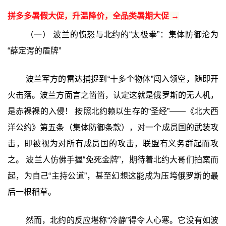
拼多多暑假大促，升温降价，全品类暑期大促 →
（一） 波兰的愤怒与北约的“太极拳”：集体防御沦为
“薛定谔的盾牌”
波兰军方的雷达捕捉到“十多个物体”闯入领空，随即开
火击落。波兰方面言之凿凿，认定这就是俄罗斯的无人机，
是赤裸裸的入侵！ 按照北约赖以生存的“圣经”——《北大西
洋公约》第五条（集体防御条款），对一个成员国的武装攻
击，即被视为对所有成员国的攻击，联盟有义务群起而攻
之。 波兰人仿佛手握“免死金牌”，期待着北约大哥们拍案而
起，为自己“主持公道”，甚至幻想这能成为压垮俄罗斯的最
后一根稻草。
然而，北约的反应堪称“冷静”得令人心寒。它没有如波