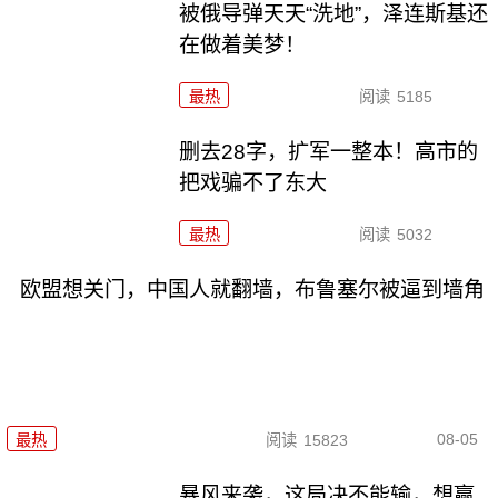
被俄导弹天天“洗地”，泽连斯基还
在做着美梦！
最热
阅读
5185
删去28字，扩军一整本！高市的
把戏骗不了东大
最热
阅读
5032
欧盟想关门，中国人就翻墙，布鲁塞尔被逼到墙角
08-05
最热
阅读
15823
暴风来袭，这局决不能输，想赢