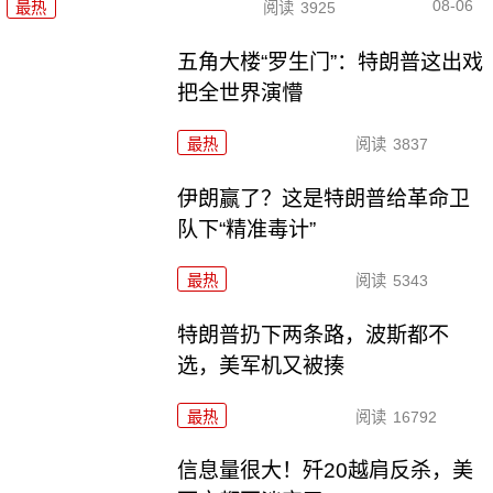
08-06
最热
阅读
3925
五角大楼“罗生门”：特朗普这出戏
把全世界演懵
最热
阅读
3837
伊朗赢了？这是特朗普给革命卫
队下“精准毒计”
最热
阅读
5343
特朗普扔下两条路，波斯都不
选，美军机又被揍
最热
阅读
16792
信息量很大！歼20越肩反杀，美