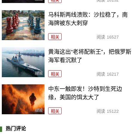
马科斯两线溃败：沙拉稳了，南
海牌被东大刺穿
相关
阅读
16527
黄海这出“老将配新王”，把俄罗斯
海军看沉默了
相关
阅读
16217
中东一触即发！沙特到生死边
缘，美国的饵太大了
相关
阅读
15122
热门评论