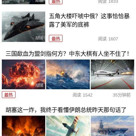
最热
阅读
1833
五角大楼吓唬中俄？这事恰恰暴
露了美军的底裤
最热
阅读
1607
三国歃血为盟剑指何方？中东大棋有人坐不住了！
最热
阅读
1542
35分钟前
胡塞这一炸，我终于看懂伊朗总统昨天那句话了