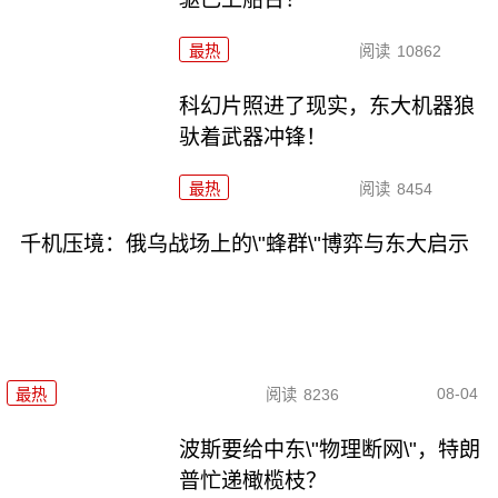
最热
阅读
10862
科幻片照进了现实，东大机器狼
驮着武器冲锋！
最热
阅读
8454
千机压境：俄乌战场上的\"蜂群\"博弈与东大启示
08-04
最热
阅读
8236
波斯要给中东\"物理断网\"，特朗
普忙递橄榄枝？