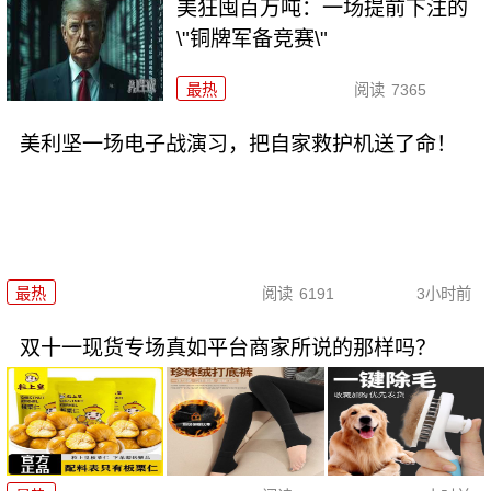
美狂囤百万吨：一场提前下注的
\"铜牌军备竞赛\"
最热
阅读
7365
美利坚一场电子战演习，把自家救护机送了命！
最热
阅读
6191
3小时前
双十一现货专场真如平台商家所说的那样吗？