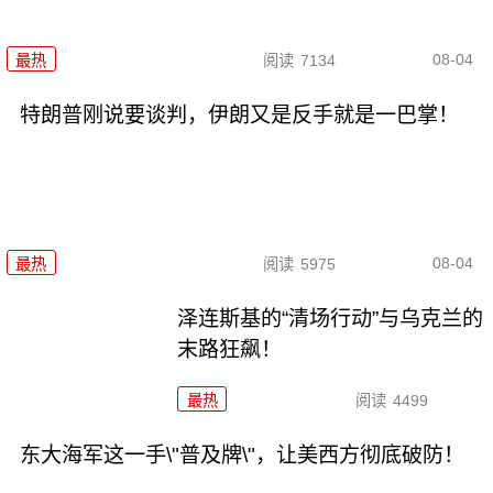
08-04
最热
阅读
7134
特朗普刚说要谈判，伊朗又是反手就是一巴掌！
08-04
最热
阅读
5975
泽连斯基的“清场行动”与乌克兰的
末路狂飙！
最热
阅读
4499
东大海军这一手\"普及牌\"，让美西方彻底破防！