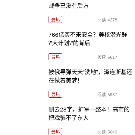
战争已没有后方
最热
阅读
4278
766亿买不来安全？美核潜光鲜
\"大计划\"的背后
最热
阅读
6617
被俄导弹天天“洗地”，泽连斯基还
在做着美梦！
最热
阅读
5937
删去28字，扩军一整本！高市的
把戏骗不了东大
最热
阅读
5640