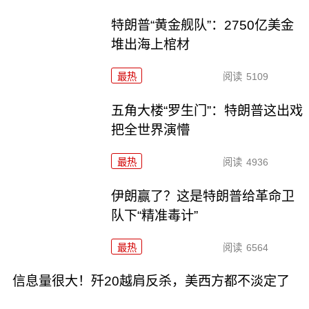
特朗普“黄金舰队”：2750亿美金
堆出海上棺材
最热
阅读
5109
五角大楼“罗生门”：特朗普这出戏
把全世界演懵
最热
阅读
4936
伊朗赢了？这是特朗普给革命卫
队下“精准毒计”
最热
阅读
6564
信息量很大！歼20越肩反杀，美西方都不淡定了