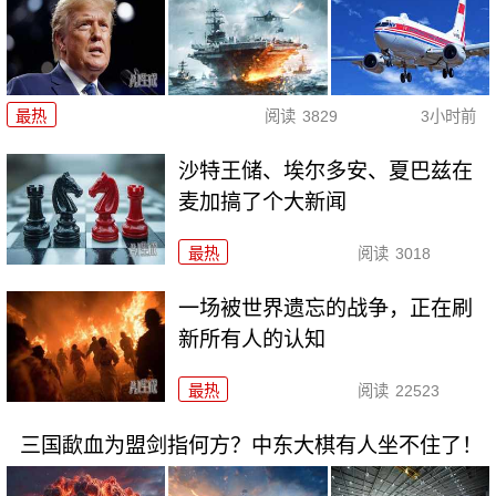
最热
阅读
3829
3小时前
沙特王储、埃尔多安、夏巴兹在
麦加搞了个大新闻
最热
阅读
3018
一场被世界遗忘的战争，正在刷
新所有人的认知
最热
阅读
22523
三国歃血为盟剑指何方？中东大棋有人坐不住了！