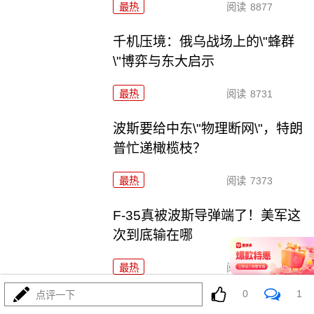
最热
阅读
8877
千机压境：俄乌战场上的\"蜂群
\"博弈与东大启示
最热
阅读
8731
波斯要给中东\"物理断网\"，特朗
普忙递橄榄枝？
最热
阅读
7373
F-35真被波斯导弹端了！美军这
次到底输在哪
最热
阅读
7159
0
1
点评一下
算了不打了？特朗普这脚刹车，