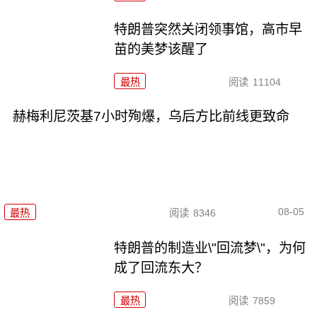
特朗普突然关闭领事馆，高市早
苗的美梦该醒了
最热
阅读
11104
赫梅利尼茨基7小时殉爆，乌后方比前线更致命
08-05
最热
阅读
8346
特朗普的制造业\"回流梦\"，为何
成了回流东大？
最热
阅读
7859