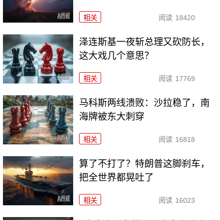
相关
阅读
18420
泽连斯基一夜斩总理又砍防长，
这大戏几个意思？
相关
阅读
17769
马科斯两线溃败：沙拉稳了，南
海牌被东大刺穿
相关
阅读
16818
算了不打了？特朗普这脚刹车，
把全世界都晃吐了
相关
阅读
16023