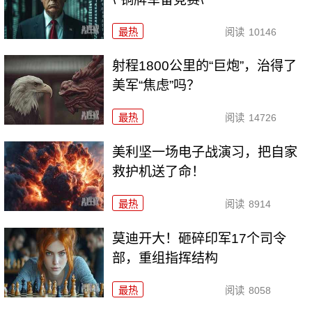
最热
阅读
10146
射程1800公里的“巨炮”，治得了
美军“焦虑”吗？
最热
阅读
14726
美利坚一场电子战演习，把自家
救护机送了命！
最热
阅读
8914
莫迪开大！砸碎印军17个司令
部，重组指挥结构
最热
阅读
8058