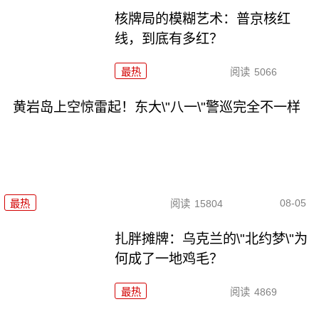
核牌局的模糊艺术：普京核红
线，到底有多红？
最热
阅读
5066
黄岩岛上空惊雷起！东大\"八一\"警巡完全不一样
08-05
最热
阅读
15804
扎胖摊牌：乌克兰的\"北约梦\"为
何成了一地鸡毛？
最热
阅读
4869