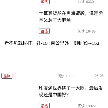
最热
阅读
6330
土耳其货船在黑海遭袭，泽连斯
基又惹了大麻烦
最热
阅读
16485
看不见就挨打！歼-15T百公里外一剑封喉F-15J
08-05
最热
阅读
13365
印度满世界绕了一大圈，最后发
现还是中国好？
最热
阅读
13022