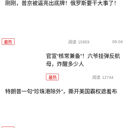
刚刚，普京被逼亮出底牌！俄罗斯要干大事了！
08-04
最热
阅读
15959
官宣“核常兼备”！六爷挂弹反航
母，炸醒多少人
最热
阅读
12744
特朗普一句“珍珠港除外”，撕开美国霸权遮羞布