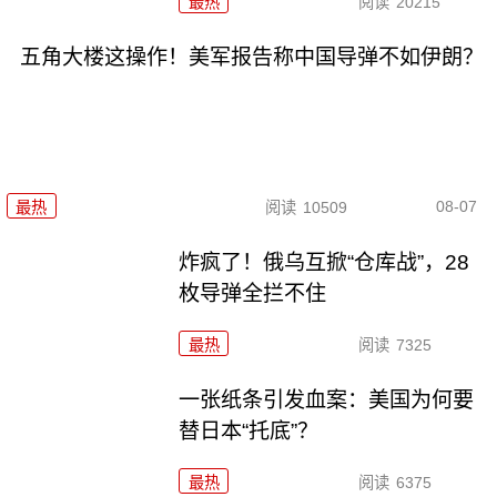
最热
阅读
20215
五角大楼这操作！美军报告称中国导弹不如伊朗？
08-07
最热
阅读
10509
炸疯了！俄乌互掀“仓库战”，28
枚导弹全拦不住
最热
阅读
7325
一张纸条引发血案：美国为何要
替日本“托底”？
最热
阅读
6375