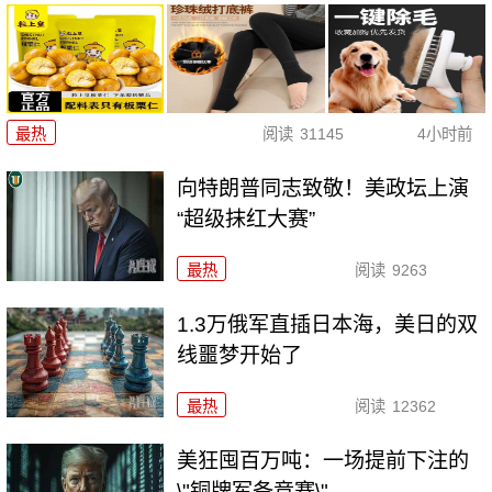
最热
阅读
31145
4小时前
向特朗普同志致敬！美政坛上演
“超级抹红大赛”
最热
阅读
9263
1.3万俄军直插日本海，美日的双
线噩梦开始了
最热
阅读
12362
美狂囤百万吨：一场提前下注的
\"铜牌军备竞赛\"