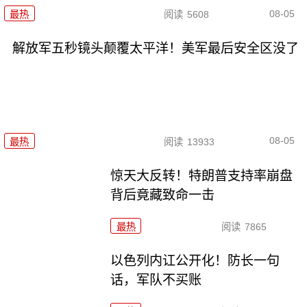
08-05
最热
阅读
5608
解放军五秒镜头颠覆太平洋！美军最后安全区没了
08-05
最热
阅读
13933
惊天大反转！特朗普支持率崩盘
背后竟藏致命一击
最热
阅读
7865
以色列内讧公开化！防长一句
话，军队不买账