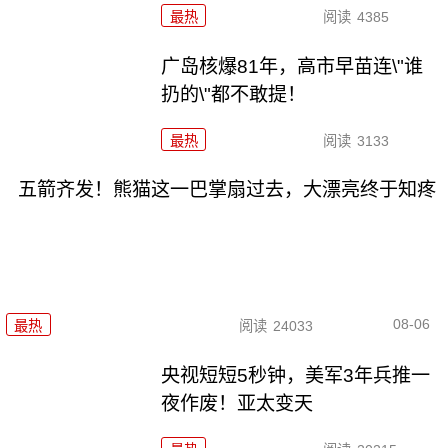
最热
阅读
4385
广岛核爆81年，高市早苗连\"谁
扔的\"都不敢提！
最热
阅读
3133
五箭齐发！熊猫这一巴掌扇过去，大漂亮终于知疼
08-06
最热
阅读
24033
央视短短5秒钟，美军3年兵推一
夜作废！亚太变天