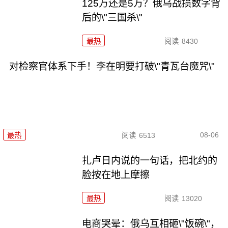
125万还是5万？俄乌战损数字背
后的\"三国杀\"
最热
阅读
8430
对检察官体系下手！李在明要打破\"青瓦台魔咒\"
08-06
最热
阅读
6513
扎卢日内说的一句话，把北约的
脸按在地上摩擦
最热
阅读
13020
电商哭晕：俄乌互相砸\"饭碗\"，