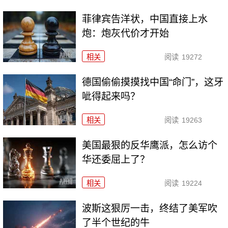
菲律宾告洋状，中国直接上水
炮：炮灰代价才开始
相关
阅读
19272
德国偷偷摸摸找中国“命门”，这牙
呲得起来吗？
相关
阅读
19263
美国最狠的反华鹰派，怎么访个
华还委屈上了？
相关
阅读
19224
波斯这狠厉一击，终结了美军吹
了半个世纪的牛