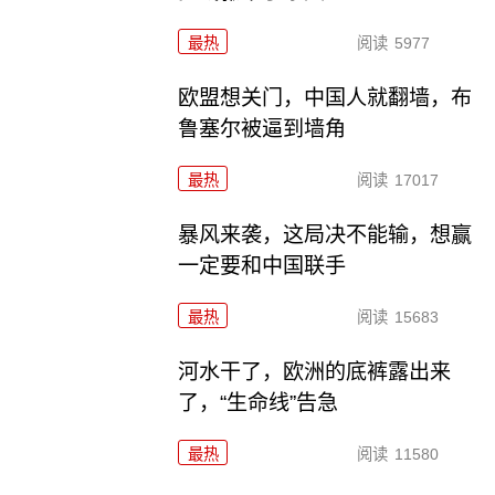
最热
阅读
5977
欧盟想关门，中国人就翻墙，布
鲁塞尔被逼到墙角
最热
阅读
17017
暴风来袭，这局决不能输，想赢
一定要和中国联手
最热
阅读
15683
河水干了，欧洲的底裤露出来
了，“生命线”告急
最热
阅读
11580