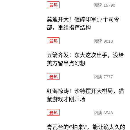
最热
阅读
15790
莫迪开大！砸碎印军17个司令
部，重组指挥结构
最热
阅读
9018
五箭齐发：东大这次出手，没给
美方留半点幻想
最热
阅读
7777
红海惊涛！沙特摆开大棋局，猫
鼠游戏才刚开场
最热
阅读
6548
青瓦台的\"拍桌\"，能让跪太久的