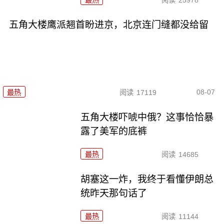
最热
阅读
25978
五角大楼鹰派翘首盼进京，北京连门缝都没给留
08-07
最热
阅读
17119
五角大楼吓唬中俄？这事恰恰暴
露了美军的底裤
最热
阅读
14685
胡塞这一炸，我终于看懂伊朗总
统昨天那句话了
最热
阅读
11144