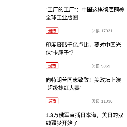
“工厂的工厂”：中国这棋彻底颠覆
全球工业版图
最热
阅读
17931
印度豪赌千亿卢比，要对中国光
伏“卡脖子”？
最热
阅读
9869
向特朗普同志致敬！美政坛上演
“超级抹红大赛”
最热
阅读
11030
1.3万俄军直插日本海，美日的双
线噩梦开始了