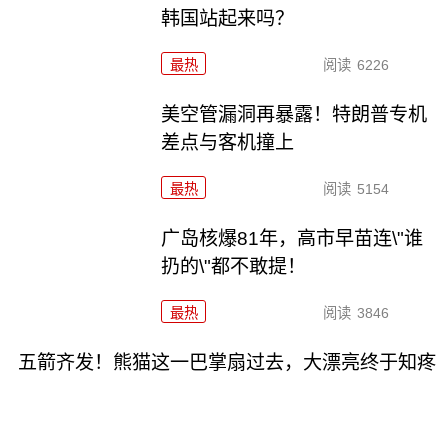
韩国站起来吗？
最热
阅读
6226
美空管漏洞再暴露！特朗普专机
差点与客机撞上
最热
阅读
5154
广岛核爆81年，高市早苗连\"谁
扔的\"都不敢提！
最热
阅读
3846
五箭齐发！熊猫这一巴掌扇过去，大漂亮终于知疼