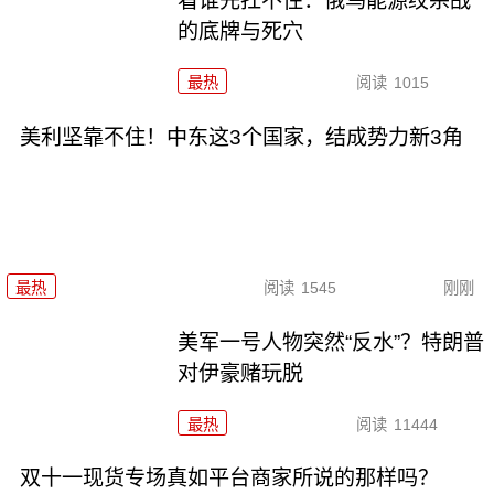
看谁先扛不住：俄乌能源绞杀战
的底牌与死穴
最热
阅读
1015
美利坚靠不住！中东这3个国家，结成势力新3角
最热
阅读
1545
刚刚
美军一号人物突然“反水”？特朗普
对伊豪赌玩脱
最热
阅读
11444
双十一现货专场真如平台商家所说的那样吗？