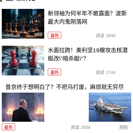
新领袖为何半年不敢露面？波斯
最大内鬼刚落网
最热
阅读
3690
水面拉跨！美利坚19艘攻击核潜
艇改\"暗杀艇\"？
最热
阅读
1744
普京终于想明白了？不把乌打废，麻烦就无穷尽
最热
阅读
2556
刚刚