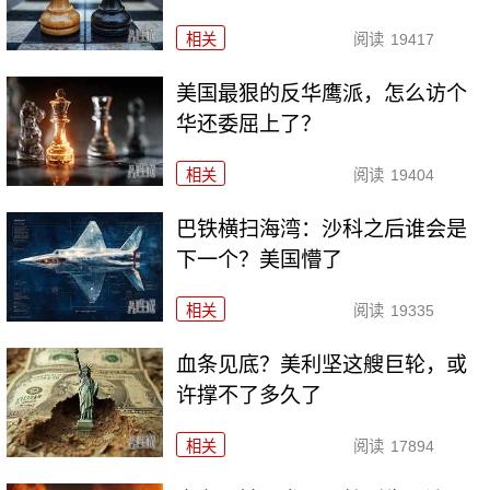
相关
阅读
19417
美国最狠的反华鹰派，怎么访个
华还委屈上了？
相关
阅读
19404
巴铁横扫海湾：沙科之后谁会是
下一个？美国懵了
相关
阅读
19335
血条见底？美利坚这艘巨轮，或
许撑不了多久了
相关
阅读
17894