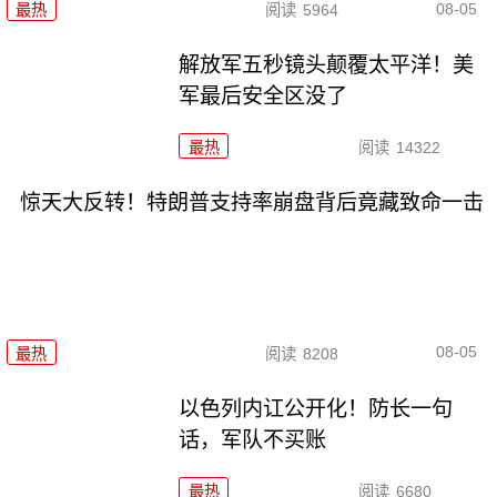
08-05
最热
阅读
5964
解放军五秒镜头颠覆太平洋！美
军最后安全区没了
最热
阅读
14322
惊天大反转！特朗普支持率崩盘背后竟藏致命一击
08-05
最热
阅读
8208
以色列内讧公开化！防长一句
话，军队不买账
最热
阅读
6680