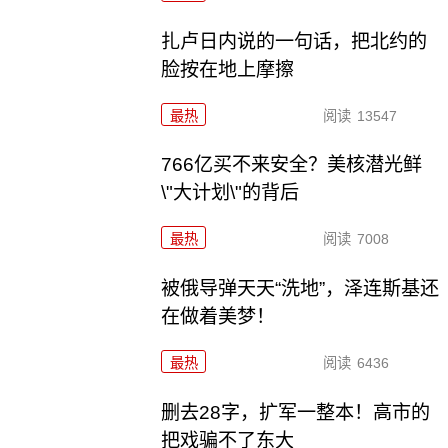
扎卢日内说的一句话，把北约的
脸按在地上摩擦
最热
阅读
13547
766亿买不来安全？美核潜光鲜
\"大计划\"的背后
最热
阅读
7008
被俄导弹天天“洗地”，泽连斯基还
在做着美梦！
最热
阅读
6436
删去28字，扩军一整本！高市的
把戏骗不了东大