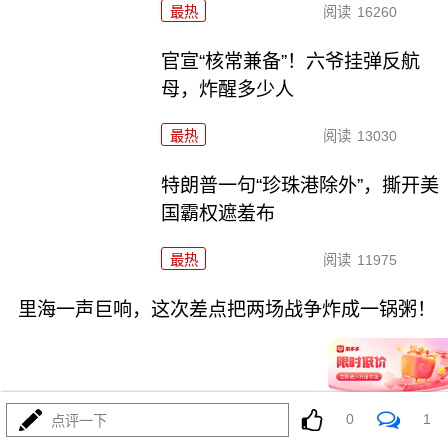
最热
阅读
16260
官宣“核常兼备”！六爷挂弹反航
母，炸醒多少人
最热
阅读
13030
特朗普一句“珍珠港除外”，撕开美
国霸权遮羞布
最热
阅读
11975
里海一声巨响，这次差点把两场战争炸成一锅粥！
0
1
点评一下
08-05
最热
阅读
9874