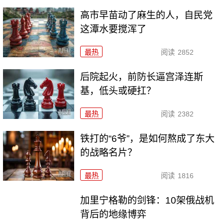
高市早苗动了麻生的人，自民党
这潭水要搅浑了
最热
阅读
2852
后院起火，前防长逼宫泽连斯
基，低头或硬扛？
最热
阅读
2382
铁打的“6爷”，是如何熬成了东大
的战略名片？
最热
阅读
1816
加里宁格勒的剑锋：10架俄战机
背后的地缘博弈