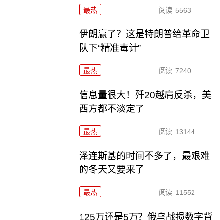
最热
阅读
5563
伊朗赢了？这是特朗普给革命卫
队下“精准毒计”
最热
阅读
7240
信息量很大！歼20越肩反杀，美
西方都不淡定了
最热
阅读
13144
泽连斯基的时间不多了，最艰难
的冬天又要来了
最热
阅读
11552
125万还是5万？俄乌战损数字背