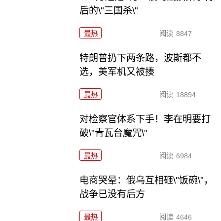
后的\"三国杀\"
最热
阅读
8847
特朗普扔下两条路，波斯都不
选，美军机又被揍
最热
阅读
18894
对检察官体系下手！李在明要打
破\"青瓦台魔咒\"
最热
阅读
6984
电商哭晕：俄乌互相砸\"饭碗\"，
战争已没有后方
最热
阅读
4646