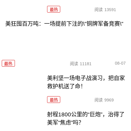
最热
阅读
13591
美狂囤百万吨：一场提前下注的\"铜牌军备竞赛\"
08-07
最热
阅读
11181
美利坚一场电子战演习，把自家
救护机送了命！
最热
阅读
9969
射程1800公里的“巨炮”，治得了
美军“焦虑”吗？