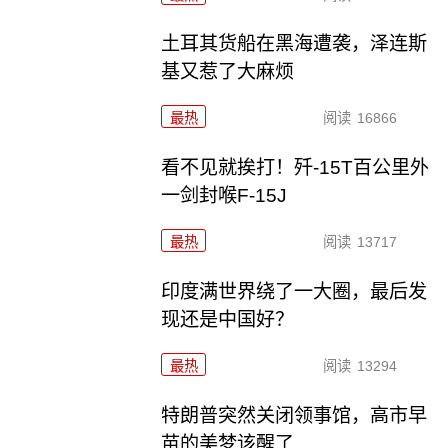
土耳其货船在黑海遭袭，泽连斯
基又惹了大麻烦
最热
阅读
16866
看不见就挨打！歼-15T百公里外
一剑封喉F-15J
最热
阅读
13717
印度满世界绕了一大圈，最后发
现还是中国好？
最热
阅读
13294
特朗普突然关闭领事馆，高市早
苗的美梦该醒了