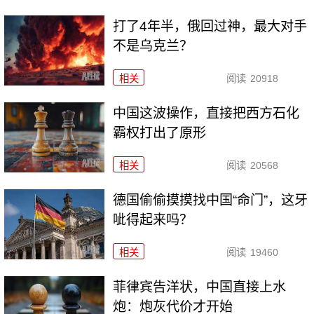
打了4年半，俄回过神，最大对手
不是乌克兰？
相关
阅读
20918
中国这波操作，直接把西方石化
霸权打出了原形
相关
阅读
20568
德国偷偷摸摸找中国“命门”，这牙
呲得起来吗？
相关
阅读
19460
菲律宾告洋状，中国直接上水
炮：炮灰代价才开始