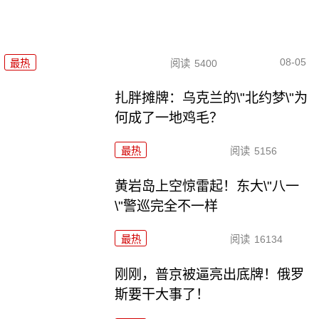
08-05
最热
阅读
5400
扎胖摊牌：乌克兰的\"北约梦\"为
何成了一地鸡毛？
最热
阅读
5156
黄岩岛上空惊雷起！东大\"八一
\"警巡完全不一样
最热
阅读
16134
刚刚，普京被逼亮出底牌！俄罗
斯要干大事了！