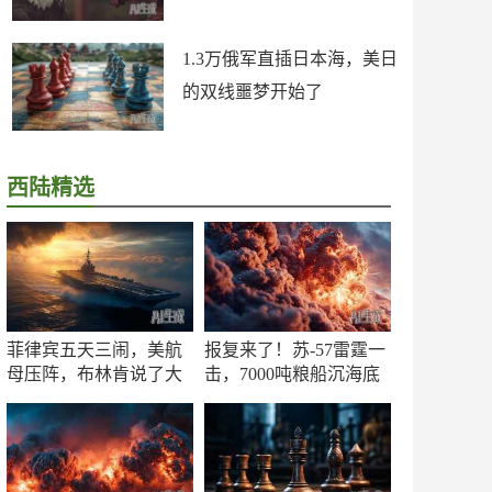
1.3万俄军直插日本海，美日
的双线噩梦开始了
西陆精选
菲律宾五天三闹，美航
报复来了！苏-57雷霆一
母压阵，布林肯说了大
击，7000吨粮船沉海底
实话