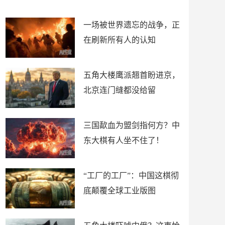
了
裤
一场被世界遗忘的战争，正
在刷新所有人的认知
五角大楼鹰派翘首盼进京，
北京连门缝都没给留
三国歃血为盟剑指何方？中
东大棋有人坐不住了！
“工厂的工厂”：中国这棋彻
底颠覆全球工业版图