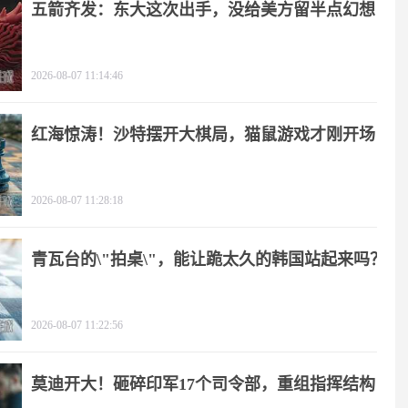
五箭齐发：东大这次出手，没给美方留半点幻想
2026-08-07 11:14:46
红海惊涛！沙特摆开大棋局，猫鼠游戏才刚开场
2026-08-07 11:28:18
青瓦台的\"拍桌\"，能让跪太久的韩国站起来吗？
2026-08-07 11:22:56
莫迪开大！砸碎印军17个司令部，重组指挥结构