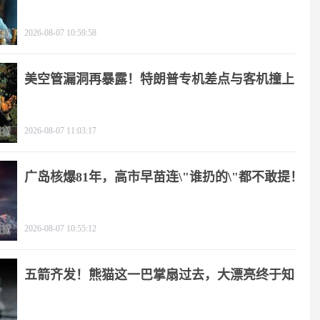
2026-08-07 10:59:58
美空管漏洞再暴露！特朗普专机差点与客机撞上
2026-08-07 11:03:17
广岛核爆81年，高市早苗连\"谁扔的\"都不敢提！
2026-08-07 10:55:12
五箭齐发！熊猫这一巴掌扇过去，大漂亮终于知
疼