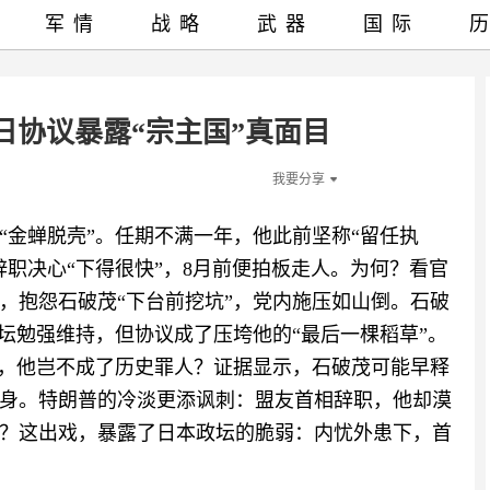
军情
战略
武器
国际
日协议暴露“宗主国”真面目
我要分享
“金蝉脱壳”。任期不满一年，他此前坚称“留任执
职决心“下得很快”，8月前便拍板走人。为何？看官
，抱怨石破茂“下台前挖坑”，党内施压如山倒。石破
坛勉强维持，但协议成了压垮他的“最后一棵稻草”。
盘，他岂不成了历史罪人？证据显示，石破茂可能早释
身。特朗普的冷淡更添讽刺：盟友首相辞职，他却漠
？这出戏，暴露了日本政坛的脆弱：内忧外患下，首