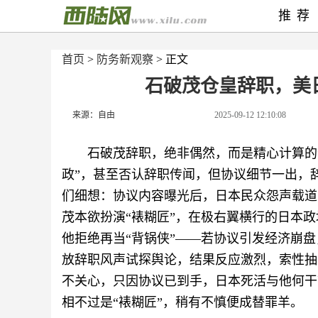
推荐
首页
>
防务新观察
> 正文
石破茂仓皇辞职，美
来源：自由
2025-09-12 12:10:08
石破茂辞职，绝非偶然，而是精心计算的
政”，甚至否认辞职传闻，但协议细节一出，辞
们细想：协议内容曝光后，日本民众怨声载道
茂本欲扮演“裱糊匠”，在极右翼横行的日本政
他拒绝再当“背锅侠”——若协议引发经济崩
放辞职风声试探舆论，结果反应激烈，索性抽
不关心，只因协议已到手，日本死活与他何干
相不过是“裱糊匠”，稍有不慎便成替罪羊。