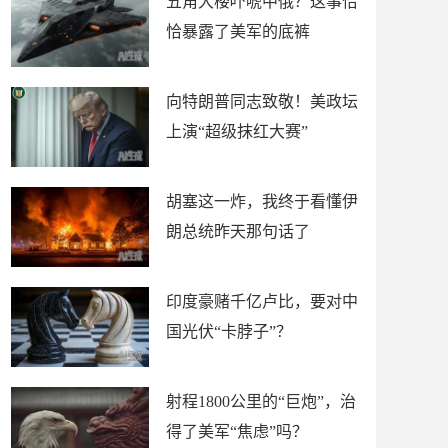
五角大楼吓唬中俄？这事恰
恰暴露了美军的底裤
向特朗普同志致敬！美政坛
上演“超级抹红大赛”
胡塞这一炸，我终于看懂伊
朗总统昨天那句话了
印度豪赌千亿卢比，要对中
国光伏“卡脖子”？
射程1800公里的“巨炮”，治
得了美军“焦虑”吗？