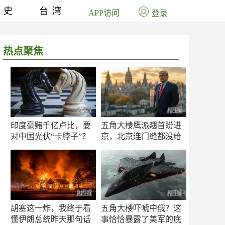
历史
台湾
APP访问
登录
热点聚焦
印度豪赌千亿卢比，要
五角大楼鹰派翘首盼进
对中国光伏“卡脖子”？
京，北京连门缝都没给
留
胡塞这一炸，我终于看
五角大楼吓唬中俄？这
懂伊朗总统昨天那句话
事恰恰暴露了美军的底