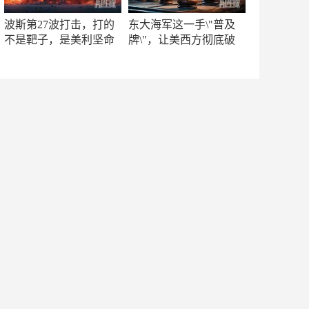
波斯第27波打击，打的
东大海军这一手\"普及
不是靶子，是美利坚命
牌\"，让美西方彻底破
门
防！