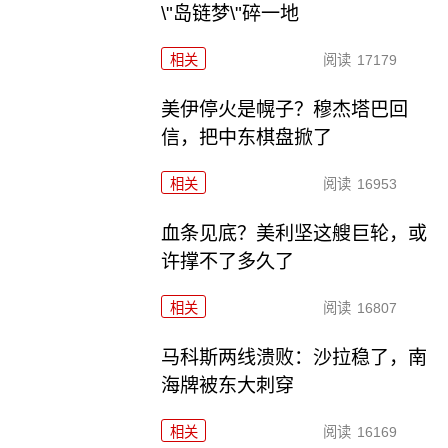
\"岛链梦\"碎一地
相关
阅读
17179
美伊停火是幌子？穆杰塔巴回
信，把中东棋盘掀了
相关
阅读
16953
血条见底？美利坚这艘巨轮，或
许撑不了多久了
相关
阅读
16807
马科斯两线溃败：沙拉稳了，南
海牌被东大刺穿
相关
阅读
16169