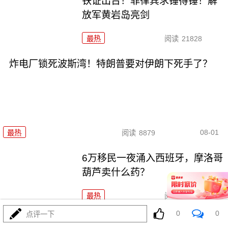
铁证出台！菲律宾求锤得锤！解
放军黄岩岛亮剑
最热
阅读
21828
炸电厂锁死波斯湾！特朗普要对伊朗下死手了？
08-01
最热
阅读
8879
6万移民一夜涌入西班牙，摩洛哥
葫芦卖什么药？
最热
阅读
7648
0
0
点评一下
哈马斯还是跪了？特朗普高调宣布“历史性协议”