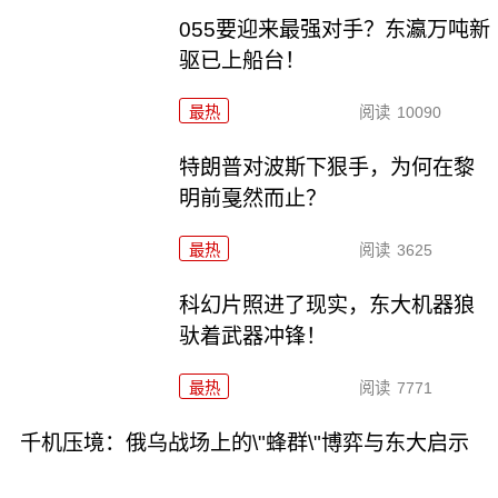
055要迎来最强对手？东瀛万吨新
驱已上船台！
最热
阅读
10090
特朗普对波斯下狠手，为何在黎
明前戛然而止？
最热
阅读
3625
科幻片照进了现实，东大机器狼
驮着武器冲锋！
最热
阅读
7771
千机压境：俄乌战场上的\"蜂群\"博弈与东大启示