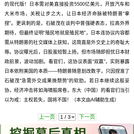
的现代版！日本需对美直接投资5500亿美元，开放汽车和
大米市场，关税让步之大，让日本经济命脉被特朗普“拿
捏”。更讽刺的是，石破茂在谈判中曾强硬表态，拉高外界
期待，但最终证明“殖民地就是殖民地”，日本连协议内容都
需从特朗普的社交媒体上获知，这简直是外交史上的奇耻大
辱。协议曝光后，日股虽短暂上扬，但市场随即担忧日本财
政前景，波动加剧。看官们，这协议表面“双赢”，实则暴露
日本依附美国的本质——特朗普随意划改数字，只因捏准了
石破茂“急需外交成果挽颓势”的软肋。若日本继续这般妥
协，经济冲击将如海啸般席卷，东大（中国）的看官们当引
以为戒：主权若失，国将不国！（本文由AI辅助生成）
上一页
下一页