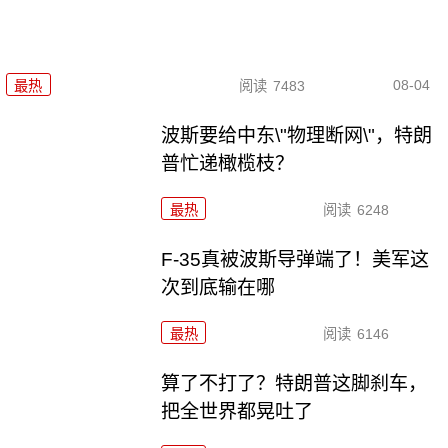
08-04
最热
阅读
7483
波斯要给中东\"物理断网\"，特朗
普忙递橄榄枝？
最热
阅读
6248
F-35真被波斯导弹端了！美军这
次到底输在哪
最热
阅读
6146
算了不打了？特朗普这脚刹车，
把全世界都晃吐了