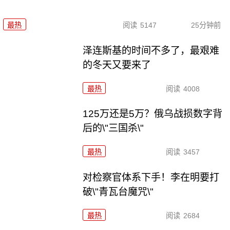
最热
阅读
5147
25分钟前
泽连斯基的时间不多了，最艰难
的冬天又要来了
最热
阅读
4008
125万还是5万？俄乌战损数字背
后的\"三国杀\"
最热
阅读
3457
对检察官体系下手！李在明要打
破\"青瓦台魔咒\"
最热
阅读
2684