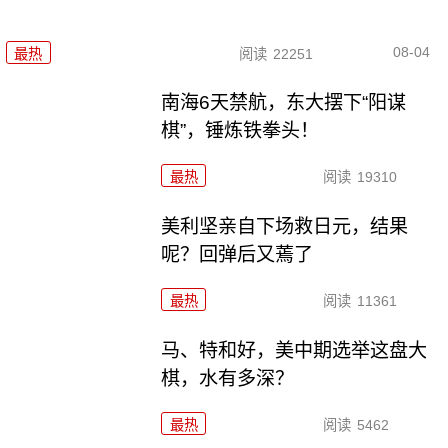
08-04
最热
阅读
22251
南海6天禁航，东大摆下“阳谋
棋”，锤炼铁拳头！
最热
阅读
19310
美利坚亲自下场救日元，结果
呢？回弹后又蔫了
最热
阅读
11361
马、特和好，美中期选举这盘大
棋，水有多深？
最热
阅读
5462