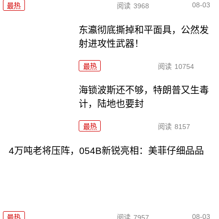
08-03
最热
阅读
3968
东瀛彻底撕掉和平面具，公然发
射进攻性武器！
最热
阅读
10754
海锁波斯还不够，特朗普又生毒
计，陆地也要封
最热
阅读
8157
4万吨老将压阵，054B新锐亮相：美菲仔细品品
08-03
最热
阅读
7957