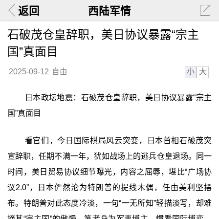
返回
西陆军情
石破茂仓皇辞职，美日协议暴露“宗主
国”真面目
小
大
2025-09-12
自由
日本政坛地震：石破茂仓皇辞职，美日协议暴露“宗主
国”真面目
看官们，今日国际棋局风云突变，日本首相石破茂突
宣辞职，任期不满一年，犹如战场上的逃兵仓皇退场。同一
时间，美日贸易协议细节曝光，内容之屈辱，堪比“广场协
议2.0”，日本俨然沦为特朗普的提线木偶，任由美利坚摆
布。特朗普对此态度冷淡，一句“一无所知”轻描淡写，却难
掩其“宗主国”的傲慢。笔者身为军事博主，惯看国际博弈，