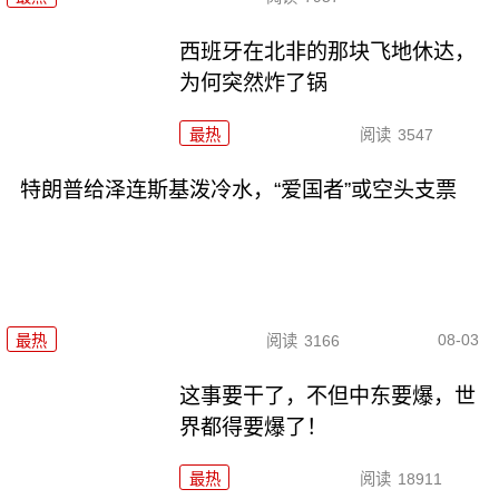
西班牙在北非的那块飞地休达，
为何突然炸了锅
最热
阅读
3547
特朗普给泽连斯基泼冷水，“爱国者”或空头支票
08-03
最热
阅读
3166
这事要干了，不但中东要爆，世
界都得要爆了！
最热
阅读
18911