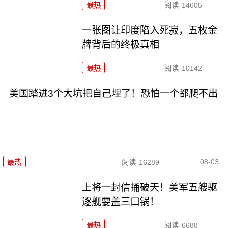
最热
阅读
14605
一张图让印度陷入死寂，五枚金
牌背后的终极真相
最热
阅读
10142
美国踏进3个大坑把自己埋了！恐怕一个都爬不出
08-03
最热
阅读
16289
上将一封信捅破天！美军五艘驱
逐舰要盖三口锅！
最热
阅读
6688