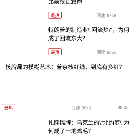
比前线更致命
最热
阅读
6746
特朗普的制造业\"回流梦\"，为何
成了回流东大？
最热
阅读
6351
核牌局的模糊艺术：普京核红线，到底有多红？
08-05
最热
阅读
3543
扎胖摊牌：乌克兰的\"北约梦\"为
何成了一地鸡毛？