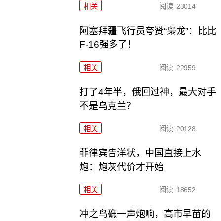
相关
阅读
23014
阿塞拜疆飞行员夸赞“枭龙”：比比
F-16强多了！
相关
阅读
22959
打了4年半，俄回过神，最大对手
不是乌克兰？
相关
阅读
20128
菲律宾告洋状，中国直接上水
炮：炮灰代价才开始
相关
阅读
18652
冲之鸟礁一声炮响，高市早苗的