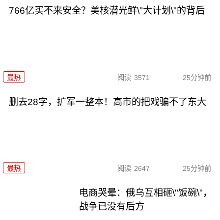
766亿买不来安全？美核潜光鲜\"大计划\"的背后
最热
阅读
3571
25分钟前
删去28字，扩军一整本！高市的把戏骗不了东大
最热
阅读
2647
25分钟前
电商哭晕：俄乌互相砸\"饭碗\"，
战争已没有后方