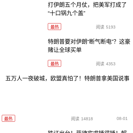
打伊朗五个月仗，把美军打成了
“十口锅九个盖”
最热
阅读
5193
特朗普要对伊朗“断气断电”？这豪
赌让全球买单
最热
阅读
4353
五万人一夜破城，欧盟真怕了！特朗普拿美国说事
08-01
最热
阅读
14818