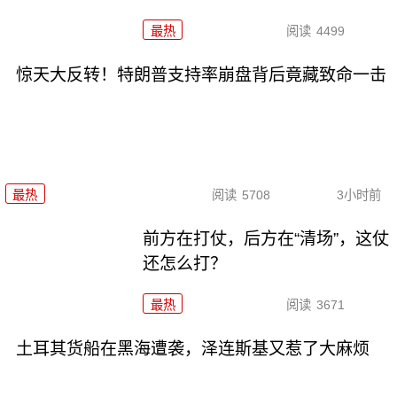
最热
阅读
4499
惊天大反转！特朗普支持率崩盘背后竟藏致命一击
最热
阅读
5708
3小时前
前方在打仗，后方在“清场”，这仗
还怎么打？
最热
阅读
3671
土耳其货船在黑海遭袭，泽连斯基又惹了大麻烦