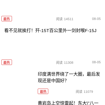
08-05
最热
阅读
14511
看不见就挨打！歼-15T百公里外一剑封喉F-15J
08-05
最热
阅读
11308
印度满世界绕了一大圈，最后发
现还是中国好？
最热
阅读
11079
黄岩岛上空惊雷起！东大\"八一