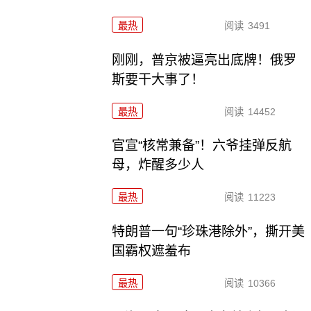
最热
阅读
3491
刚刚，普京被逼亮出底牌！俄罗
斯要干大事了！
最热
阅读
14452
官宣“核常兼备”！六爷挂弹反航
母，炸醒多少人
最热
阅读
11223
特朗普一句“珍珠港除外”，撕开美
国霸权遮羞布
最热
阅读
10366