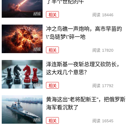
了半个世纪的牛
相关
阅读
18446
冲之鸟礁一声炮响，高市早苗的
\"岛链梦\"碎一地
相关
阅读
17820
泽连斯基一夜斩总理又砍防长，
这大戏几个意思？
相关
阅读
17792
黄海这出“老将配新王”，把俄罗斯
海军看沉默了
相关
阅读
16545