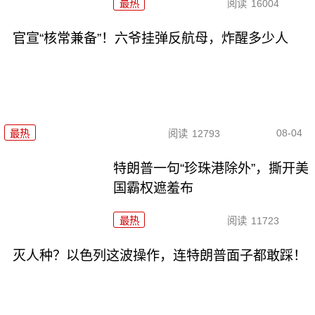
最热
阅读
16004
官宣“核常兼备”！六爷挂弹反航母，炸醒多少人
08-04
最热
阅读
12793
特朗普一句“珍珠港除外”，撕开美
国霸权遮羞布
最热
阅读
11723
灭人种？以色列这波操作，连特朗普面子都敢踩！