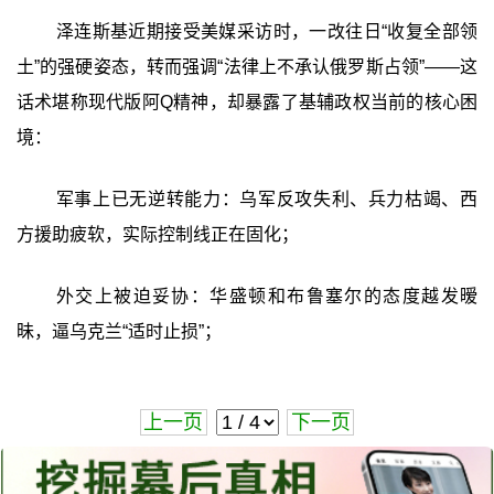
泽连斯基近期接受美媒采访时，一改往日“收复全部领
土”的强硬姿态，转而强调“法律上不承认俄罗斯占领”——这
话术堪称现代版阿Q精神，却暴露了基辅政权当前的核心困
境：
军事上已无逆转能力：乌军反攻失利、兵力枯竭、西
方援助疲软，实际控制线正在固化；
外交上被迫妥协：华盛顿和布鲁塞尔的态度越发暧
昧，逼乌克兰“适时止损”；
上一页
下一页