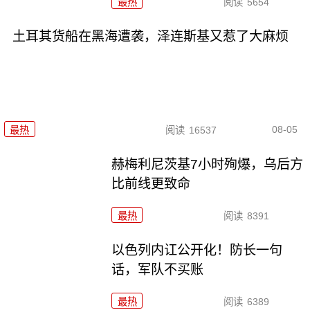
最热
阅读
5654
土耳其货船在黑海遭袭，泽连斯基又惹了大麻烦
08-05
最热
阅读
16537
赫梅利尼茨基7小时殉爆，乌后方
比前线更致命
最热
阅读
8391
以色列内讧公开化！防长一句
话，军队不买账
最热
阅读
6389