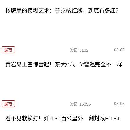
核牌局的模糊艺术：普京核红线，到底有多红？
08-05
最热
阅读
5132
黄岩岛上空惊雷起！东大\"八一\"警巡完全不一样
08-05
最热
阅读
15856
看不见就挨打！歼-15T百公里外一剑封喉F-15J