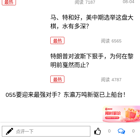
08-04
最热
阅读
7187
马、特和好，美中期选举这盘大
棋，水有多深？
最热
阅读
6565
特朗普对波斯下狠手，为何在黎
明前戛然而止？
最热
阅读
4787
055要迎来最强对手？东瀛万吨新驱已上船台！
0
0
点评一下
08-04
最热
阅读
11397