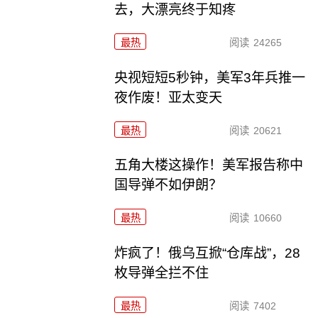
去，大漂亮终于知疼
最热
阅读
24265
央视短短5秒钟，美军3年兵推一
夜作废！亚太变天
最热
阅读
20621
五角大楼这操作！美军报告称中
国导弹不如伊朗？
最热
阅读
10660
炸疯了！俄乌互掀“仓库战”，28
枚导弹全拦不住
最热
阅读
7402