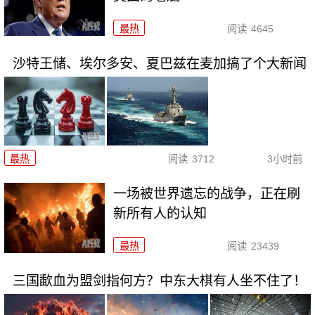
最热
阅读
4645
沙特王储、埃尔多安、夏巴兹在麦加搞了个大新闻
最热
阅读
3712
3小时前
一场被世界遗忘的战争，正在刷
新所有人的认知
最热
阅读
23439
三国歃血为盟剑指何方？中东大棋有人坐不住了！