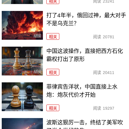
相关
阅读
23241
打了4年半，俄回过神，最大对手
不是乌克兰？
相关
阅读
20781
中国这波操作，直接把西方石化
霸权打出了原形
相关
阅读
20411
菲律宾告洋状，中国直接上水
炮：炮灰代价才开始
相关
阅读
19297
波斯这狠厉一击，终结了美军吹