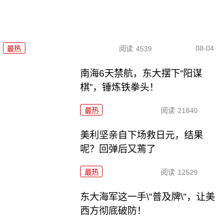
08-04
最热
阅读
4539
南海6天禁航，东大摆下“阳谋
棋”，锤炼铁拳头！
最热
阅读
21840
美利坚亲自下场救日元，结果
呢？回弹后又蔫了
最热
阅读
12529
东大海军这一手\"普及牌\"，让美
西方彻底破防！