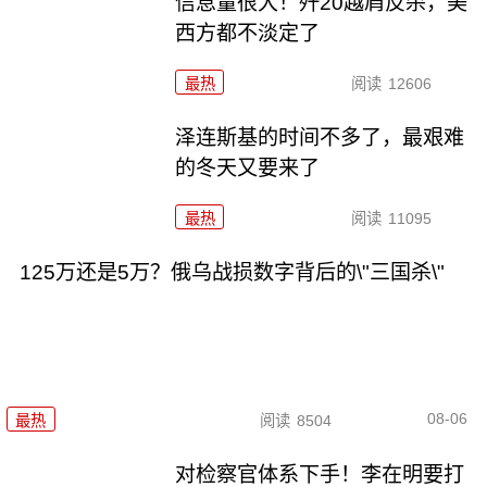
信息量很大！歼20越肩反杀，美
西方都不淡定了
最热
阅读
12606
泽连斯基的时间不多了，最艰难
的冬天又要来了
最热
阅读
11095
125万还是5万？俄乌战损数字背后的\"三国杀\"
08-06
最热
阅读
8504
对检察官体系下手！李在明要打