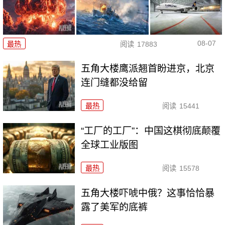
08-07
最热
阅读
17883
五角大楼鹰派翘首盼进京，北京
连门缝都没给留
最热
阅读
15441
“工厂的工厂”：中国这棋彻底颠覆
全球工业版图
最热
阅读
15578
五角大楼吓唬中俄？这事恰恰暴
露了美军的底裤