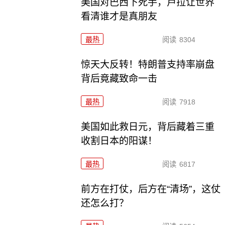
美国对巴西下死手，卢拉让世界
看清谁才是真朋友
最热
阅读
8304
惊天大反转！特朗普支持率崩盘
背后竟藏致命一击
最热
阅读
7918
美国如此救日元，背后藏着三重
收割日本的阳谋！
最热
阅读
6817
前方在打仗，后方在“清场”，这仗
还怎么打？