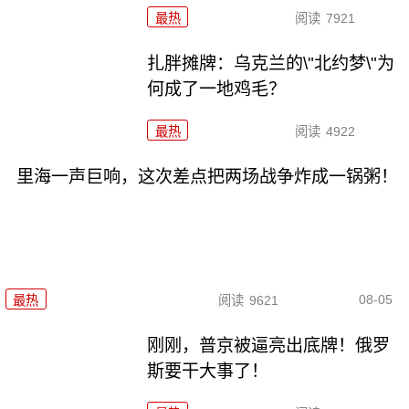
最热
阅读
7921
扎胖摊牌：乌克兰的\"北约梦\"为
何成了一地鸡毛？
最热
阅读
4922
里海一声巨响，这次差点把两场战争炸成一锅粥！
08-05
最热
阅读
9621
刚刚，普京被逼亮出底牌！俄罗
斯要干大事了！