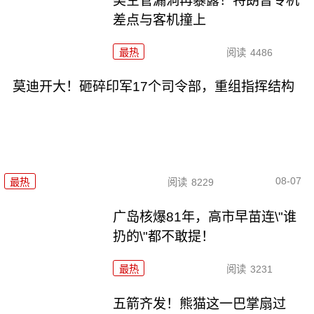
美空管漏洞再暴露！特朗普专机
差点与客机撞上
最热
阅读
4486
莫迪开大！砸碎印军17个司令部，重组指挥结构
08-07
最热
阅读
8229
广岛核爆81年，高市早苗连\"谁
扔的\"都不敢提！
最热
阅读
3231
五箭齐发！熊猫这一巴掌扇过