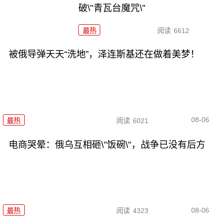
破\"青瓦台魔咒\"
最热
阅读
6612
被俄导弹天天“洗地”，泽连斯基还在做着美梦！
08-06
最热
阅读
6021
电商哭晕：俄乌互相砸\"饭碗\"，战争已没有后方
08-06
最热
阅读
4323