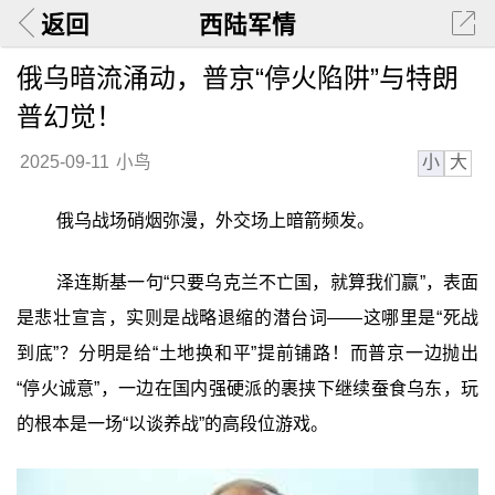
返回
西陆军情
俄乌暗流涌动，普京“停火陷阱”与特朗
普幻觉！
小
大
2025-09-11
小鸟
俄乌战场硝烟弥漫，外交场上暗箭频发。
泽连斯基一句“只要乌克兰不亡国，就算我们赢”，表面
是悲壮宣言，实则是战略退缩的潜台词——这哪里是“死战
到底”？分明是给“土地换和平”提前铺路！而普京一边抛出
“停火诚意”，一边在国内强硬派的裹挟下继续蚕食乌东，玩
的根本是一场“以谈养战”的高段位游戏。