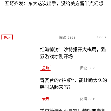
五箭齐发：东大这次出手，没给美方留半点幻想
08-07
最热
阅读
6939
红海惊涛！沙特摆开大棋局，猫
鼠游戏才刚开场
最热
阅读
5873
青瓦台的\"拍桌\"，能让跪太久的
韩国站起来吗？
最热
阅读
5519