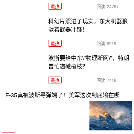
最热
阅读
24767
科幻片照进了现实，东大机器狼
驮着武器冲锋！
最热
阅读
8919
波斯要给中东\"物理断网\"，特朗
普忙递橄榄枝？
最热
阅读
7416
F-35真被波斯导弹端了！美军这次到底输在哪