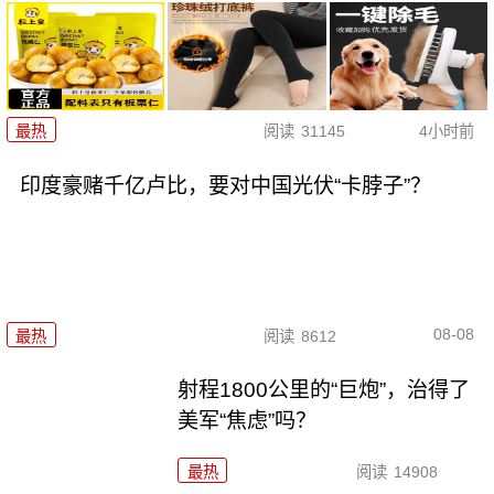
最热
阅读
31145
4小时前
印度豪赌千亿卢比，要对中国光伏“卡脖子”？
08-08
最热
阅读
8612
射程1800公里的“巨炮”，治得了
美军“焦虑”吗？
最热
阅读
14908