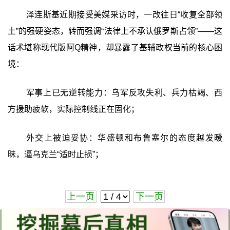
泽连斯基近期接受美媒采访时，一改往日“收复全部领
土”的强硬姿态，转而强调“法律上不承认俄罗斯占领”——这
话术堪称现代版阿Q精神，却暴露了基辅政权当前的核心困
境：
军事上已无逆转能力：乌军反攻失利、兵力枯竭、西
方援助疲软，实际控制线正在固化；
外交上被迫妥协：华盛顿和布鲁塞尔的态度越发暧
昧，逼乌克兰“适时止损”；
上一页
下一页