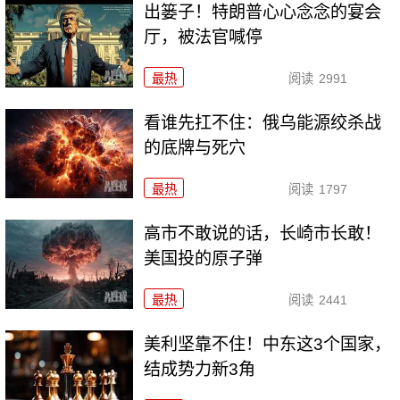
出篓子！特朗普心心念念的宴会
厅，被法官喊停
最热
阅读
2991
看谁先扛不住：俄乌能源绞杀战
的底牌与死穴
最热
阅读
1797
高市不敢说的话，长崎市长敢！
美国投的原子弹
最热
阅读
2441
美利坚靠不住！中东这3个国家，
结成势力新3角