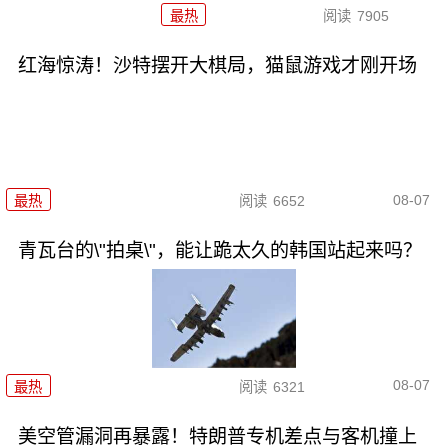
最热
阅读
7905
红海惊涛！沙特摆开大棋局，猫鼠游戏才刚开场
08-07
最热
阅读
6652
青瓦台的\"拍桌\"，能让跪太久的韩国站起来吗？
08-07
最热
阅读
6321
美空管漏洞再暴露！特朗普专机差点与客机撞上