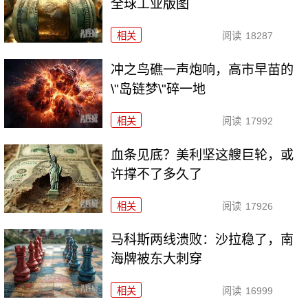
全球工业版图
相关
阅读
18287
冲之鸟礁一声炮响，高市早苗的
\"岛链梦\"碎一地
相关
阅读
17992
血条见底？美利坚这艘巨轮，或
许撑不了多久了
相关
阅读
17926
马科斯两线溃败：沙拉稳了，南
海牌被东大刺穿
相关
阅读
16999