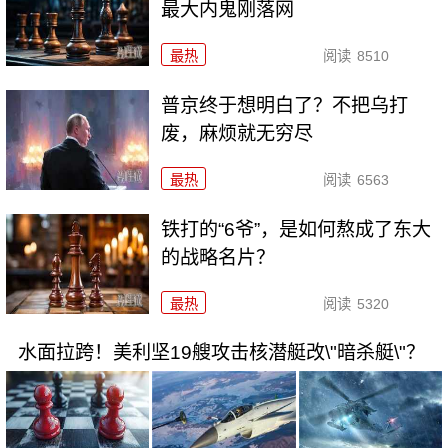
最大内鬼刚落网
最热
阅读
8510
普京终于想明白了？不把乌打
废，麻烦就无穷尽
最热
阅读
6563
铁打的“6爷”，是如何熬成了东大
的战略名片？
最热
阅读
5320
水面拉跨！美利坚19艘攻击核潜艇改\"暗杀艇\"？