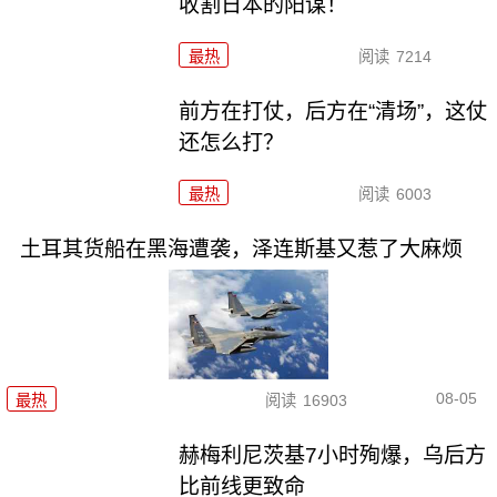
收割日本的阳谋！
最热
阅读
7214
前方在打仗，后方在“清场”，这仗
还怎么打？
最热
阅读
6003
土耳其货船在黑海遭袭，泽连斯基又惹了大麻烦
08-05
最热
阅读
16903
赫梅利尼茨基7小时殉爆，乌后方
比前线更致命