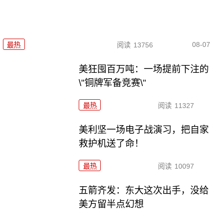
08-07
最热
阅读
13756
美狂囤百万吨：一场提前下注的
\"铜牌军备竞赛\"
最热
阅读
11327
美利坚一场电子战演习，把自家
救护机送了命！
最热
阅读
10097
五箭齐发：东大这次出手，没给
美方留半点幻想