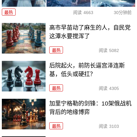
最热
阅读
4663
30分钟前
高市早苗动了麻生的人，自民党
这潭水要搅浑了
最热
阅读
5082
后院起火，前防长逼宫泽连斯
基，低头或硬扛？
最热
阅读
4305
加里宁格勒的剑锋：10架俄战机
背后的地缘博弈
最热
阅读
3103