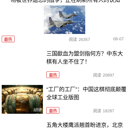
一场被世界遗忘的战争，正在刷新所有人的认知
08-07
最热
阅读
26357
三国歃血为盟剑指何方？中东大
棋有人坐不住了！
最热
阅读
20897
“工厂的工厂”：中国这棋彻底颠覆
全球工业版图
最热
阅读
18287
五角大楼鹰派翘首盼进京，北京