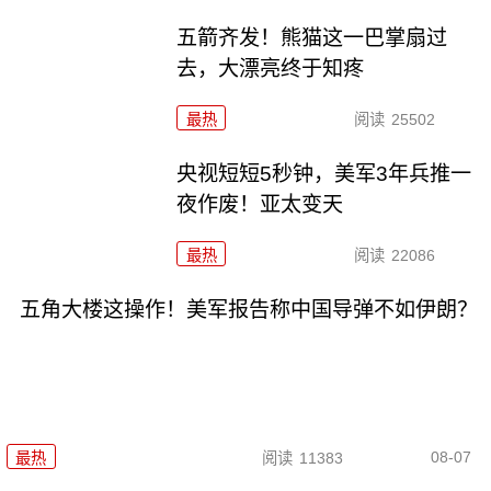
五箭齐发！熊猫这一巴掌扇过
去，大漂亮终于知疼
最热
阅读
25502
央视短短5秒钟，美军3年兵推一
夜作废！亚太变天
最热
阅读
22086
五角大楼这操作！美军报告称中国导弹不如伊朗？
08-07
最热
阅读
11383