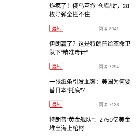
炸疯了！俄乌互掀“仓库战”，28
枚导弹全拦不住
最热
阅读
8041
伊朗赢了？这是特朗普给革命卫
队下“精准毒计”
最热
阅读
7294
一张纸条引发血案：美国为何要
替日本“托底”？
最热
阅读
7136
特朗普“黄金舰队”：2750亿美金
堆出海上棺材