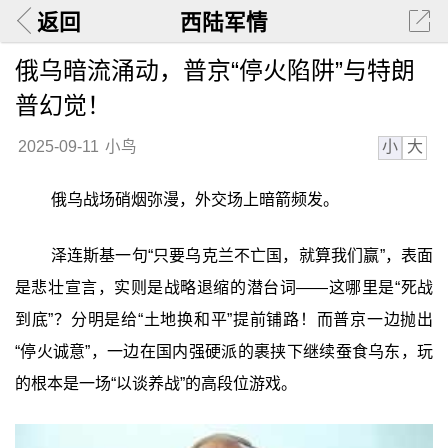
返回
西陆军情
俄乌暗流涌动，普京“停火陷阱”与特朗
普幻觉！
小
大
2025-09-11
小鸟
俄乌战场硝烟弥漫，外交场上暗箭频发。
泽连斯基一句“只要乌克兰不亡国，就算我们赢”，表面
是悲壮宣言，实则是战略退缩的潜台词——这哪里是“死战
到底”？分明是给“土地换和平”提前铺路！而普京一边抛出
“停火诚意”，一边在国内强硬派的裹挟下继续蚕食乌东，玩
的根本是一场“以谈养战”的高段位游戏。