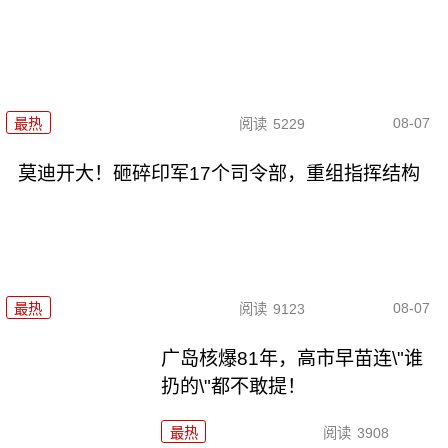
08-07
最热
阅读
5229
莫迪开大！砸碎印军17个司令部，重组指挥结构
08-07
最热
阅读
9123
广岛核爆81年，高市早苗连\"谁
扔的\"都不敢提！
最热
阅读
3908