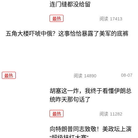
连门缝都没给留
最热
阅读
17413
五角大楼吓唬中俄？这事恰恰暴露了美军的底裤
08-07
最热
阅读
14890
胡塞这一炸，我终于看懂伊朗总
统昨天那句话了
最热
阅读
11282
向特朗普同志致敬！美政坛上演
“超级抹红大赛”