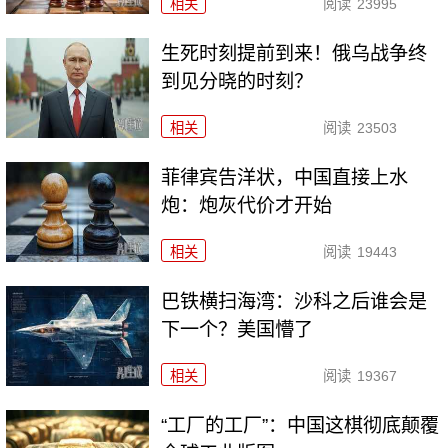
相关
阅读
23995
生死时刻提前到来！俄乌战争终
到见分晓的时刻？
相关
阅读
23503
菲律宾告洋状，中国直接上水
炮：炮灰代价才开始
相关
阅读
19443
巴铁横扫海湾：沙科之后谁会是
下一个？美国懵了
相关
阅读
19367
“工厂的工厂”：中国这棋彻底颠覆