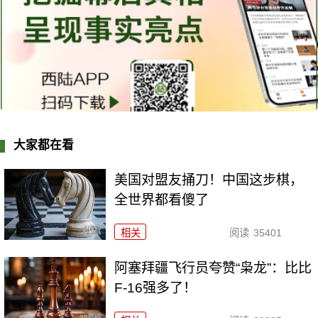
大家都在看
美国对盟友捅刀！中国这步棋，
全世界都看傻了
相关
阅读
35401
阿塞拜疆飞行员夸赞“枭龙”：比比
F-16强多了！