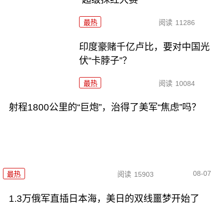
最热
阅读
11286
印度豪赌千亿卢比，要对中国光
伏“卡脖子”？
最热
阅读
10084
射程1800公里的“巨炮”，治得了美军“焦虑”吗？
08-07
最热
阅读
15903
1.3万俄军直插日本海，美日的双线噩梦开始了