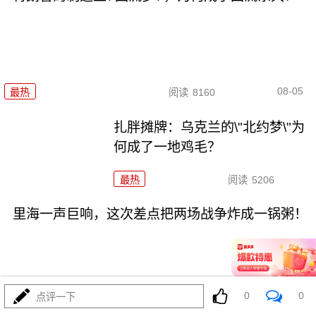
08-05
最热
阅读
8160
扎胖摊牌：乌克兰的\"北约梦\"为
何成了一地鸡毛？
最热
阅读
5206
里海一声巨响，这次差点把两场战争炸成一锅粥！
0
0
点评一下
08-05
最热
阅读
9934