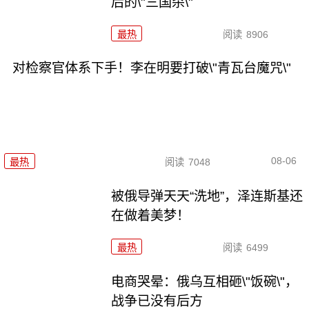
后的\"三国杀\"
最热
阅读
8906
对检察官体系下手！李在明要打破\"青瓦台魔咒\"
08-06
最热
阅读
7048
被俄导弹天天“洗地”，泽连斯基还
在做着美梦！
最热
阅读
6499
电商哭晕：俄乌互相砸\"饭碗\"，
战争已没有后方