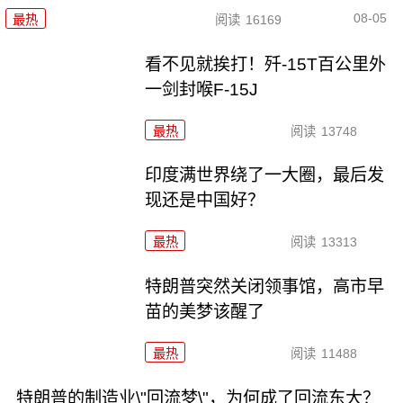
08-05
最热
阅读
16169
看不见就挨打！歼-15T百公里外
一剑封喉F-15J
最热
阅读
13748
印度满世界绕了一大圈，最后发
现还是中国好？
最热
阅读
13313
特朗普突然关闭领事馆，高市早
苗的美梦该醒了
最热
阅读
11488
特朗普的制造业\"回流梦\"，为何成了回流东大？