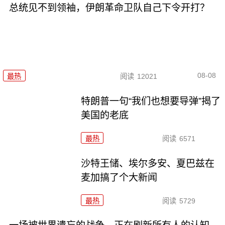
总统见不到领袖，伊朗革命卫队自己下令开打？
08-08
最热
阅读
12021
特朗普一句“我们也想要导弹”揭了
美国的老底
最热
阅读
6571
沙特王储、埃尔多安、夏巴兹在
麦加搞了个大新闻
最热
阅读
5729