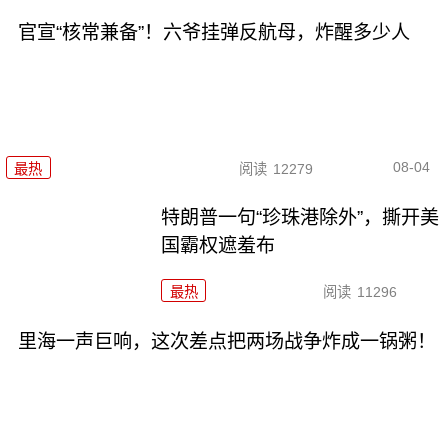
官宣“核常兼备”！六爷挂弹反航母，炸醒多少人
08-04
最热
阅读
12279
特朗普一句“珍珠港除外”，撕开美
国霸权遮羞布
最热
阅读
11296
里海一声巨响，这次差点把两场战争炸成一锅粥！