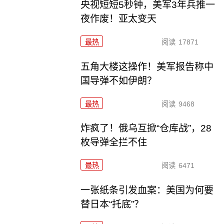
央视短短5秒钟，美军3年兵推一
夜作废！亚太变天
最热
阅读
17871
五角大楼这操作！美军报告称中
国导弹不如伊朗？
最热
阅读
9468
炸疯了！俄乌互掀“仓库战”，28
枚导弹全拦不住
最热
阅读
6471
一张纸条引发血案：美国为何要
替日本“托底”？