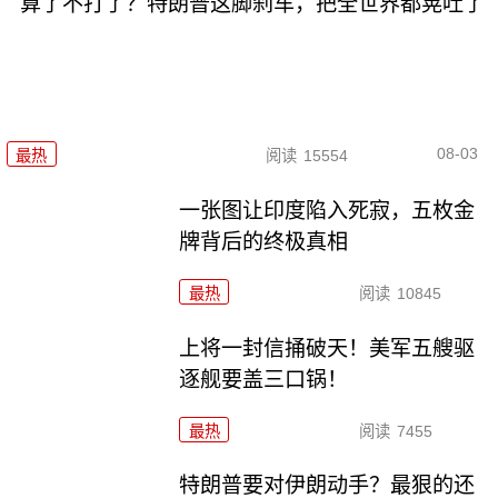
算了不打了？特朗普这脚刹车，把全世界都晃吐了
08-03
最热
阅读
15554
一张图让印度陷入死寂，五枚金
牌背后的终极真相
最热
阅读
10845
上将一封信捅破天！美军五艘驱
逐舰要盖三口锅！
最热
阅读
7455
特朗普要对伊朗动手？最狠的还