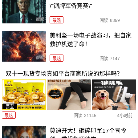
\"铜牌军备竞赛\"
最热
阅读
8359
美利坚一场电子战演习，把自家
救护机送了命！
最热
阅读
7147
双十一现货专场真如平台商家所说的那样吗？
最热
阅读
31145
4小时前
莫迪开大！砸碎印军17个司令