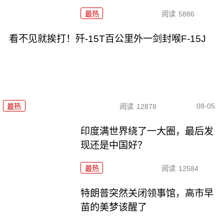
最热
阅读
5886
看不见就挨打！歼-15T百公里外一剑封喉F-15J
08-05
最热
阅读
12878
印度满世界绕了一大圈，最后发
现还是中国好？
最热
阅读
12584
特朗普突然关闭领事馆，高市早
苗的美梦该醒了