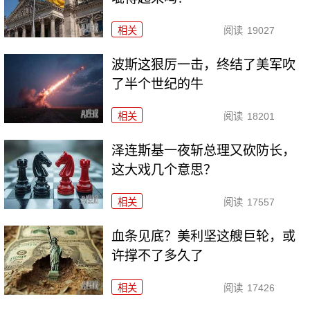
相关
阅读
19027
波斯这狠厉一击，终结了美军吹
了半个世纪的牛
相关
阅读
18201
泽连斯基一夜斩总理又砍防长，
这大戏几个意思？
相关
阅读
17557
血条见底？美利坚这艘巨轮，或
许撑不了多久了
相关
阅读
17426