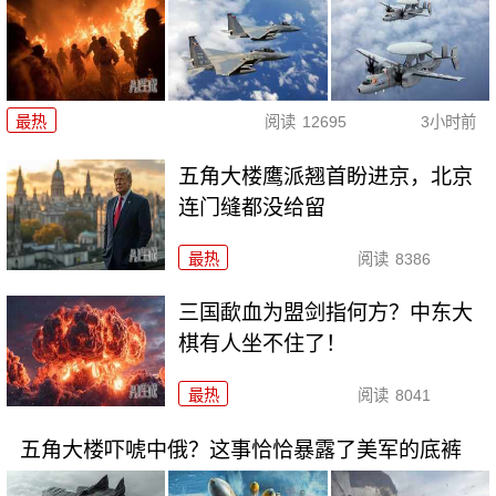
最热
阅读
12695
3小时前
五角大楼鹰派翘首盼进京，北京
连门缝都没给留
最热
阅读
8386
三国歃血为盟剑指何方？中东大
棋有人坐不住了！
最热
阅读
8041
五角大楼吓唬中俄？这事恰恰暴露了美军的底裤