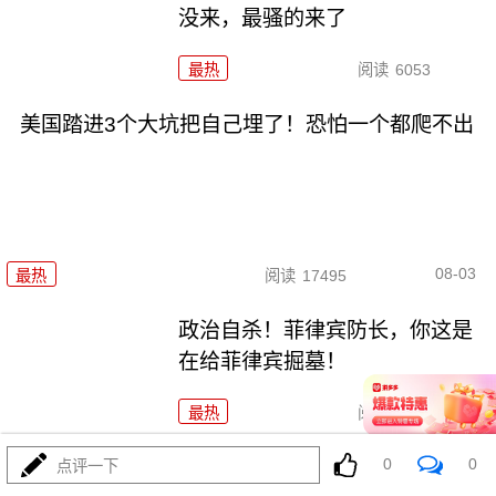
没来，最骚的来了
最热
阅读
6053
美国踏进3个大坑把自己埋了！恐怕一个都爬不出
08-03
最热
阅读
17495
政治自杀！菲律宾防长，你这是
在给菲律宾掘墓！
最热
阅读
7062
0
0
特朗普这狼来了连演十遍，伊
点评一下