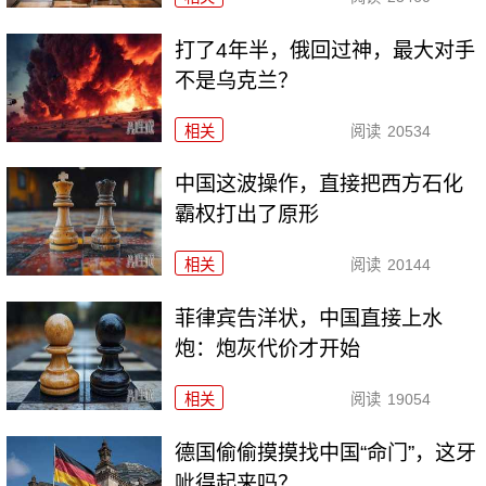
打了4年半，俄回过神，最大对手
不是乌克兰？
相关
阅读
20534
中国这波操作，直接把西方石化
霸权打出了原形
相关
阅读
20144
菲律宾告洋状，中国直接上水
炮：炮灰代价才开始
相关
阅读
19054
德国偷偷摸摸找中国“命门”，这牙
呲得起来吗？