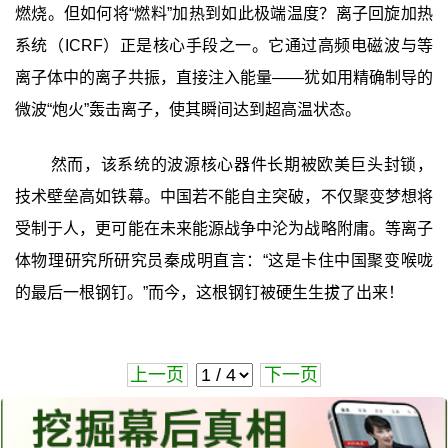
燃烧。但如何将“燃料”加热到如此极端温度？离子回旋加热
系统（ICRF）正是核心手段之一。它通过高频电磁波与等
离子体中的离子共振，直接注入能量——犹如用精确制导的
微波“炮火”轰击离子，使其瞬间达到超高温状态。
然而，该系统的波源核心器件长期被欧美巨头封锁，
技术壁垒高如铁幕。中国若不能自主突破，不仅聚变梦想将
受制于人，更可能在未来能源战争中沦为战略附庸。等离子
体物理研究所研究员秦成明直言：“这是卡住中国聚变喉咙
的最后一根钢钉。”而今，这根钢钉被硬生生拔了出来！
上一页
下一页