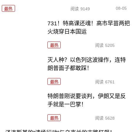
08-05
最热
阅读
9149
731！特高课还魂！高市早苗两把
火烧穿日本国运
最热
阅读
5205
灭人种？以色列这波操作，连特
朗普面子都敢踩！
最热
阅读
6761
特朗普刚说要谈判，伊朗又是反
手就是一巴掌！
最热
阅读
5628