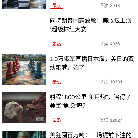
最热
阅读
3943
向特朗普同志致敬！美政坛上演
“超级抹红大赛”
最热
阅读
4926
1.3万俄军直插日本海，美日的双
线噩梦开始了
最热
阅读
10334
射程1800公里的“巨炮”，治得了
美军“焦虑”吗？
最热
阅读
12827
美狂囤百万吨：一场提前下注的