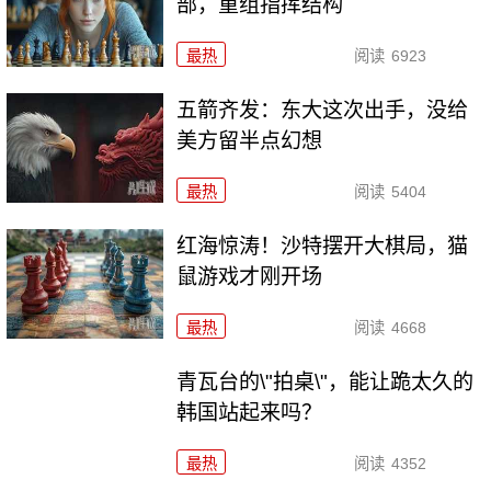
部，重组指挥结构
最热
阅读
6923
五箭齐发：东大这次出手，没给
美方留半点幻想
最热
阅读
5404
红海惊涛！沙特摆开大棋局，猫
鼠游戏才刚开场
最热
阅读
4668
青瓦台的\"拍桌\"，能让跪太久的
韩国站起来吗？
最热
阅读
4352