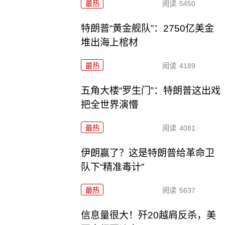
最热
阅读
5450
特朗普“黄金舰队”：2750亿美金
堆出海上棺材
最热
阅读
4189
五角大楼“罗生门”：特朗普这出戏
把全世界演懵
最热
阅读
4081
伊朗赢了？这是特朗普给革命卫
队下“精准毒计”
最热
阅读
5637
信息量很大！歼20越肩反杀，美