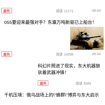
08-04
最热
阅读
12171
055要迎来最强对手？东瀛万吨新驱已上船台！
08-04
最热
阅读
10998
科幻片照进了现实，东大机器狼
驮着武器冲锋！
最热
阅读
8585
千机压境：俄乌战场上的\"蜂群\"博弈与东大启示