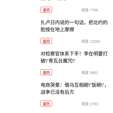
最热
阅读
7796
扎卢日内说的一句话，把北约的
脸按在地上摩擦
最热
阅读
12256
对检察官体系下手！李在明要打
破\"青瓦台魔咒\"
最热
阅读
5861
电商哭晕：俄乌互相砸\"饭碗\"，
战争已没有后方
最热
阅读
3783