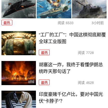
最热
阅读
6533
3小时前
“工厂的工厂”：中国这棋彻底颠覆
全球工业版图
最热
阅读
7728
胡塞这一炸，我终于看懂伊朗总
统昨天那句话了
最热
阅读
4628
印度豪赌千亿卢比，要对中国光
伏“卡脖子”？