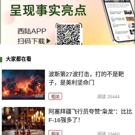
大家都在看
波斯第27波打击，打的不是靶
子，是美利坚命门
相关
阅读
25444
阿塞拜疆飞行员夸赞“枭龙”：比比
F-16强多了！
相关
阅读
23460