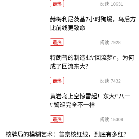
最热
阅读
10631
赫梅利尼茨基7小时殉爆，乌后方
比前线更致命
最热
阅读
7928
特朗普的制造业\"回流梦\"，为何
成了回流东大？
最热
阅读
7432
黄岩岛上空惊雷起！东大\"八一
\"警巡完全不一样
最热
阅读
15308
核牌局的模糊艺术：普京核红线，到底有多红？