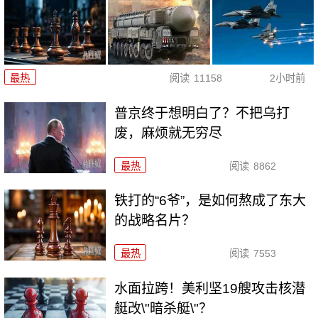
最热
阅读
11158
2小时前
普京终于想明白了？不把乌打
废，麻烦就无穷尽
最热
阅读
8862
铁打的“6爷”，是如何熬成了东大
的战略名片？
最热
阅读
7553
水面拉跨！美利坚19艘攻击核潜
艇改\"暗杀艇\"？