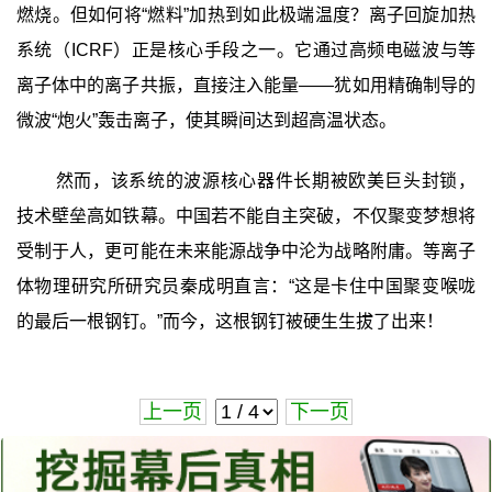
燃烧。但如何将“燃料”加热到如此极端温度？离子回旋加热
系统（ICRF）正是核心手段之一。它通过高频电磁波与等
离子体中的离子共振，直接注入能量——犹如用精确制导的
微波“炮火”轰击离子，使其瞬间达到超高温状态。
然而，该系统的波源核心器件长期被欧美巨头封锁，
技术壁垒高如铁幕。中国若不能自主突破，不仅聚变梦想将
受制于人，更可能在未来能源战争中沦为战略附庸。等离子
体物理研究所研究员秦成明直言：“这是卡住中国聚变喉咙
的最后一根钢钉。”而今，这根钢钉被硬生生拔了出来！
上一页
下一页