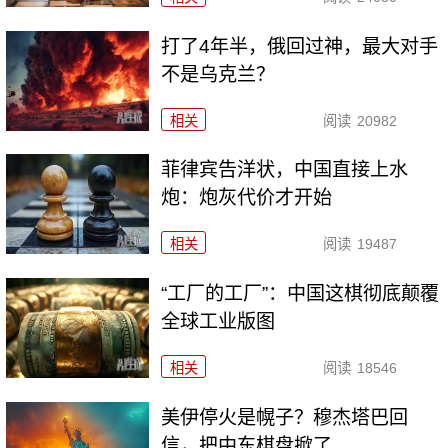
打了4年半，俄回过神，最大对手
不是乌克兰？
相关
阅读
20982
菲律宾告洋状，中国直接上水
炮：炮灰代价才开始
相关
阅读
19487
“工厂的工厂”：中国这棋彻底颠覆
全球工业版图
相关
阅读
18546
美伊停火是幌子？穆杰塔巴回
信，把中东棋盘掀了