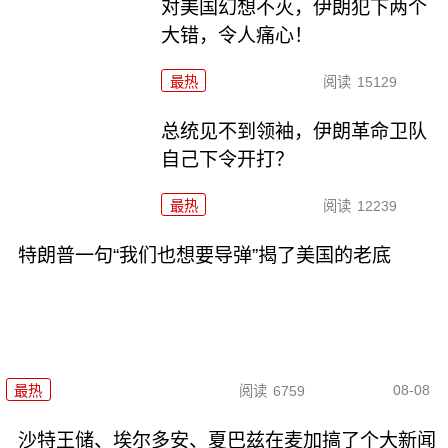
对美国幻想不灭，伊朗犯下两个
大错，令人痛心！
最热
阅读
15129
总统见不到领袖，伊朗革命卫队
自己下令开打？
最热
阅读
12239
特朗普一句“我们也想要导弹”揭了美国的老底
08-08
最热
阅读
6759
沙特王储、埃尔多安、夏巴兹在麦加搞了个大新闻