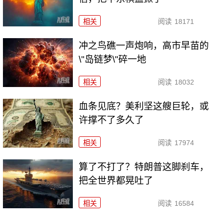
相关
阅读
18171
冲之鸟礁一声炮响，高市早苗的
\"岛链梦\"碎一地
相关
阅读
18032
血条见底？美利坚这艘巨轮，或
许撑不了多久了
相关
阅读
17974
算了不打了？特朗普这脚刹车，
把全世界都晃吐了
相关
阅读
16584