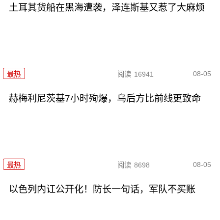
土耳其货船在黑海遭袭，泽连斯基又惹了大麻烦
08-05
最热
阅读
16941
赫梅利尼茨基7小时殉爆，乌后方比前线更致命
08-05
最热
阅读
8698
以色列内讧公开化！防长一句话，军队不买账