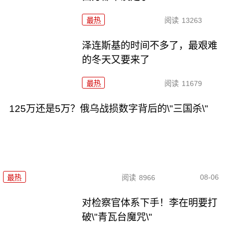
最热
阅读
13263
泽连斯基的时间不多了，最艰难
的冬天又要来了
最热
阅读
11679
125万还是5万？俄乌战损数字背后的\"三国杀\"
08-06
最热
阅读
8966
对检察官体系下手！李在明要打
破\"青瓦台魔咒\"