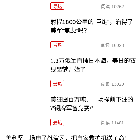
最热
阅读
10262
射程1800公里的“巨炮”，治得了
美军“焦虑”吗？
最热
阅读
16028
1.3万俄军直插日本海，美日的双
线噩梦开始了
最热
阅读
13920
美狂囤百万吨：一场提前下注的
\"铜牌军备竞赛\"
最热
阅读
11481
美利坚一场电子战演习，把自家救护机送了命！