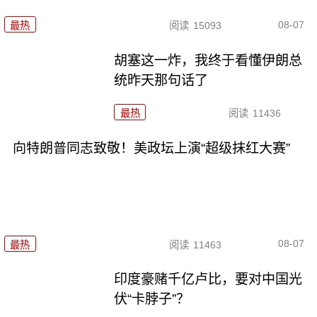
08-07
最热
阅读
15093
胡塞这一炸，我终于看懂伊朗总
统昨天那句话了
最热
阅读
11436
向特朗普同志致敬！美政坛上演“超级抹红大赛”
08-07
最热
阅读
11463
印度豪赌千亿卢比，要对中国光
伏“卡脖子”？