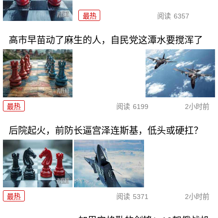
最热
阅读
6357
高市早苗动了麻生的人，自民党这潭水要搅浑了
最热
阅读
6199
2小时前
后院起火，前防长逼宫泽连斯基，低头或硬扛？
最热
阅读
5371
2小时前