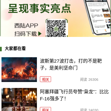
大家都在看
波斯第27波打击，打的不是靶
子，是美利坚命门
相关
阅读
26306
阿塞拜疆飞行员夸赞“枭龙”：比比
F-16强多了！
相关
阅读
24030