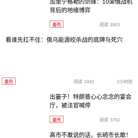
加里宁格勒的剑锋：10架俄战机
背后的地缘博弈
最热
阅读
3953
看谁先扛不住：俄乌能源绞杀战的底牌与死穴
最热
阅读
2442
2小时前
出篓子！特朗普心心念念的宴会
厅，被法官喊停
最热
阅读
3750
高市不敢说的话，长崎市长敢！