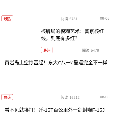
08-05
最热
阅读
6781
核牌局的模糊艺术：普京核红
线，到底有多红？
最热
阅读
5478
黄岩岛上空惊雷起！东大\"八一\"警巡完全不一样
08-05
最热
阅读
16212
看不见就挨打！歼-15T百公里外一剑封喉F-15J