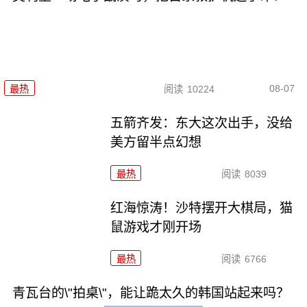
08-07
最热
阅读
10224
五箭齐发：东大这次出手，没给
美方留半点幻想
最热
阅读
8039
红海惊涛！沙特摆开大棋局，猫
鼠游戏才刚开场
最热
阅读
6766
青瓦台的\"拍桌\"，能让跪太久的韩国站起来吗？