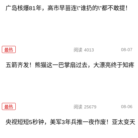
广岛核爆81年，高市早苗连\"谁扔的\"都不敢提！
08-07
最热
阅读
4013
五箭齐发！熊猫这一巴掌扇过去，大漂亮终于知疼
08-06
最热
阅读
25679
央视短短5秒钟，美军3年兵推一夜作废！亚太变天