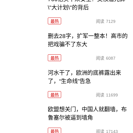
\"大计划\"的背后
最热
阅读
7129
删去28字，扩军一整本！高市的
把戏骗不了东大
最热
阅读
6087
河水干了，欧洲的底裤露出来
了，“生命线”告急
最热
阅读
11699
欧盟想关门，中国人就翻墙，布
鲁塞尔被逼到墙角
最热
阅读
17143