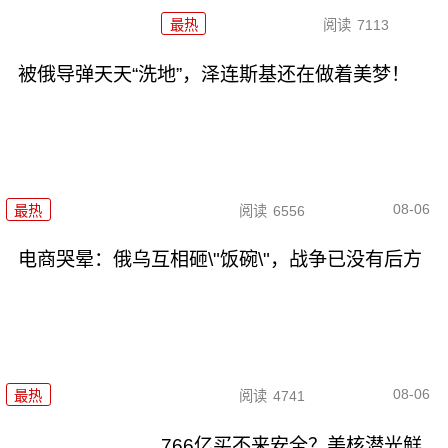
最热
阅读
7113
被俄导弹天天“洗地”，泽连斯基还在做着美梦！
08-06
最热
阅读
6556
电商哭晕：俄乌互相砸\"饭碗\"，战争已没有后方
08-06
最热
阅读
4741
766亿买不来安全？美核潜光鲜