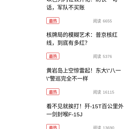
话，军队不买账
最热
阅读
6655
核牌局的模糊艺术：普京核红
线，到底有多红？
最热
阅读
5376
黄岩岛上空惊雷起！东大\"八一
\"警巡完全不一样
最热
阅读
16115
看不见就挨打！歼-15T百公里外
一剑封喉F-15J
最热
阅读
13690