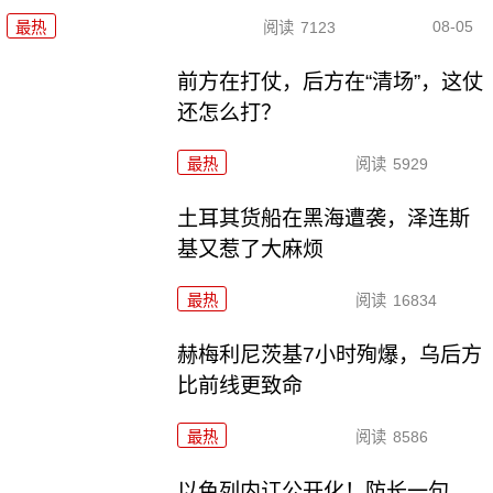
08-05
最热
阅读
7123
前方在打仗，后方在“清场”，这仗
还怎么打？
最热
阅读
5929
土耳其货船在黑海遭袭，泽连斯
基又惹了大麻烦
最热
阅读
16834
赫梅利尼茨基7小时殉爆，乌后方
比前线更致命
最热
阅读
8586
以色列内讧公开化！防长一句