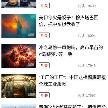
相关
阅读
19400
美伊停火是幌子？穆杰塔巴回
信，把中东棋盘掀了
相关
阅读
18094
冲之鸟礁一声炮响，高市早苗的
\"岛链梦\"碎一地
相关
阅读
17949
“工厂的工厂”：中国这棋彻底颠覆
全球工业版图
相关
阅读
17697
黄海这出“老将配新王”，把俄罗斯