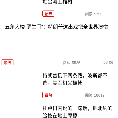
堆出海上棺材
最热
阅读
5750
五角大楼“罗生门”：特朗普这出戏把全世界演懵
08-06
最热
阅读
5526
特朗普扔下两条路，波斯都不
选，美军机又被揍
最热
阅读
18819
扎卢日内说的一句话，把北约的
脸按在地上摩擦