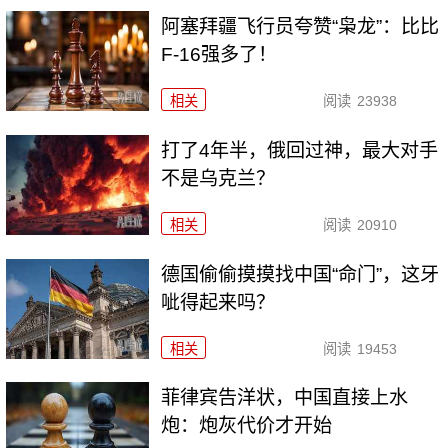
阿塞拜疆飞行员夸赞“枭龙”：比比
F-16强多了！
相关
阅读
23938
打了4年半，俄回过神，最大对手
不是乌克兰？
相关
阅读
20910
德国偷偷摸摸找中国“命门”，这牙
呲得起来吗？
相关
阅读
19453
菲律宾告洋状，中国直接上水
炮：炮灰代价才开始