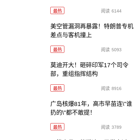
最热
阅读
6144
美空管漏洞再暴露！特朗普专机
差点与客机撞上
最热
阅读
5093
莫迪开大！砸碎印军17个司令
部，重组指挥结构
最热
阅读
8916
广岛核爆81年，高市早苗连\"谁
扔的\"都不敢提！
最热
阅读
3789