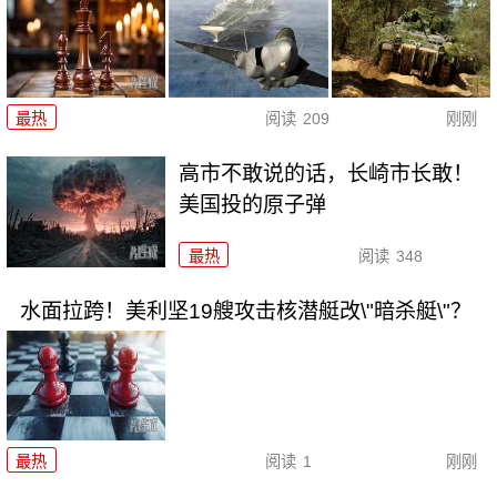
最热
阅读
209
刚刚
高市不敢说的话，长崎市长敢！
美国投的原子弹
最热
阅读
348
水面拉跨！美利坚19艘攻击核潜艇改\"暗杀艇\"？
最热
阅读
1
刚刚