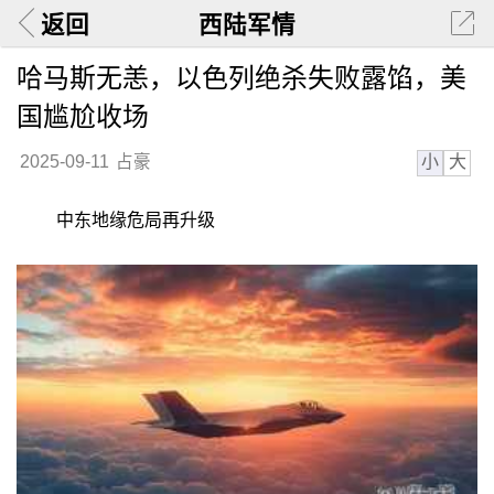
返回
西陆军情
哈马斯无恙，以色列绝杀失败露馅，美
国尴尬收场
小
大
2025-09-11
占豪
中东地缘危局再升级