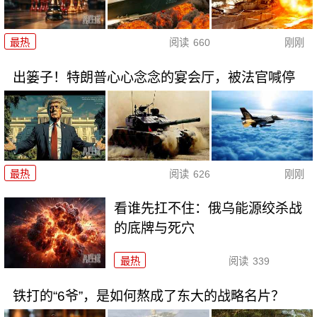
最热
阅读
660
刚刚
出篓子！特朗普心心念念的宴会厅，被法官喊停
最热
阅读
626
刚刚
看谁先扛不住：俄乌能源绞杀战
的底牌与死穴
最热
阅读
339
铁打的“6爷”，是如何熬成了东大的战略名片？