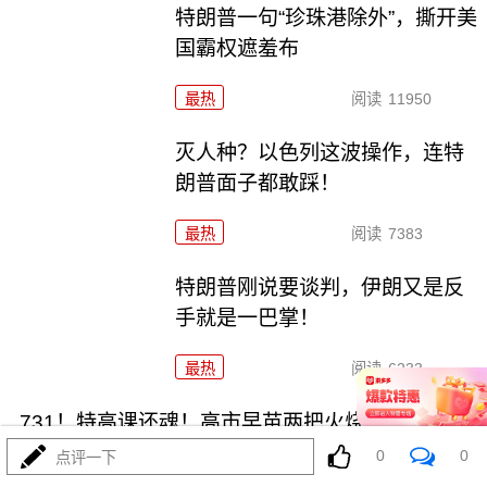
特朗普一句“珍珠港除外”，撕开美
国霸权遮羞布
最热
阅读
11950
灭人种？以色列这波操作，连特
朗普面子都敢踩！
最热
阅读
7383
特朗普刚说要谈判，伊朗又是反
手就是一巴掌！
最热
阅读
6233
731！特高课还魂！高市早苗两把火烧穿日本国运
0
0
点评一下