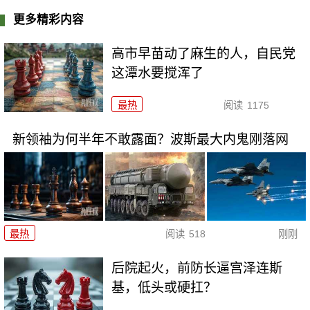
更多精彩内容
高市早苗动了麻生的人，自民党
这潭水要搅浑了
最热
阅读
1175
新领袖为何半年不敢露面？波斯最大内鬼刚落网
最热
阅读
518
刚刚
后院起火，前防长逼宫泽连斯
基，低头或硬扛？