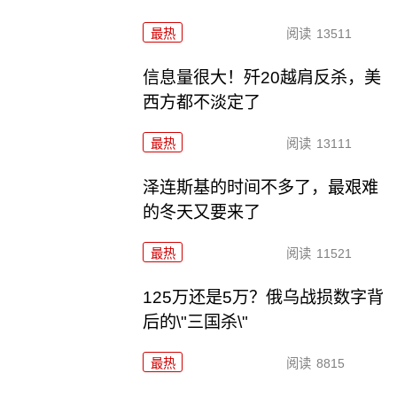
最热
阅读
13511
信息量很大！歼20越肩反杀，美
西方都不淡定了
最热
阅读
13111
泽连斯基的时间不多了，最艰难
的冬天又要来了
最热
阅读
11521
125万还是5万？俄乌战损数字背
后的\"三国杀\"
最热
阅读
8815