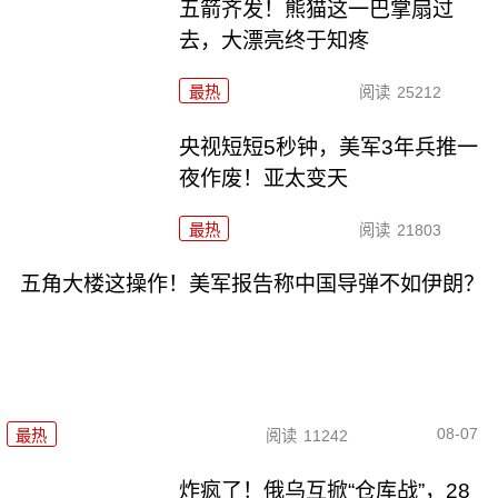
五箭齐发！熊猫这一巴掌扇过
去，大漂亮终于知疼
最热
阅读
25212
央视短短5秒钟，美军3年兵推一
夜作废！亚太变天
最热
阅读
21803
五角大楼这操作！美军报告称中国导弹不如伊朗？
08-07
最热
阅读
11242
炸疯了！俄乌互掀“仓库战”，28