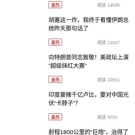
最热
阅读
14538
胡塞这一炸，我终于看懂伊朗总
统昨天那句话了
最热
阅读
11027
向特朗普同志致敬！美政坛上演
“超级抹红大赛”
最热
阅读
10911
印度豪赌千亿卢比，要对中国光
伏“卡脖子”？
最热
阅读
9752
射程1800公里的“巨炮”，治得了