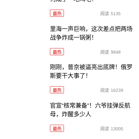
最热
阅读
5135
里海一声巨响，这次差点把两场
战争炸成一锅粥！
最热
阅读
9848
刚刚，普京被逼亮出底牌！俄罗
斯要干大事了！
最热
阅读
16239
官宣“核常兼备”！六爷挂弹反航
母，炸醒多少人
最热
阅读
13005