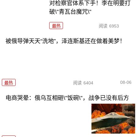
对检察官体系下手！李在明要打
破\"青瓦台魔咒\"
最热
阅读
6953
被俄导弹天天“洗地”，泽连斯基还在做着美梦！
08-06
最热
阅读
6404
电商哭晕：俄乌互相砸\"饭碗\"，战争已没有后方