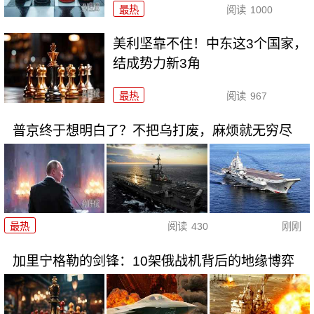
最热
阅读
1000
美利坚靠不住！中东这3个国家，
结成势力新3角
最热
阅读
967
普京终于想明白了？不把乌打废，麻烦就无穷尽
最热
阅读
430
刚刚
加里宁格勒的剑锋：10架俄战机背后的地缘博弈