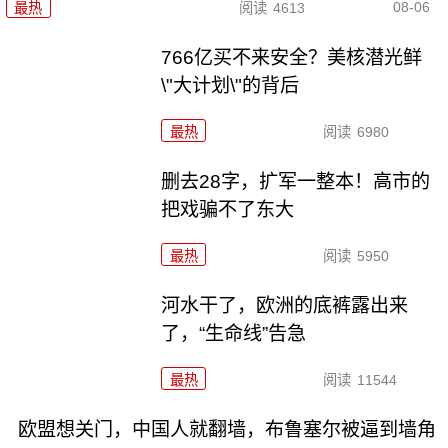
08-06
最热
阅读
4613
766亿买不来安全？美核潜光鲜
\"大计划\"的背后
最热
阅读
6980
删去28字，扩军一整本！高市的
把戏骗不了东大
最热
阅读
5950
河水干了，欧洲的底裤露出来
了，“生命线”告急
最热
阅读
11544
欧盟想关门，中国人就翻墙，布鲁塞尔被逼到墙角