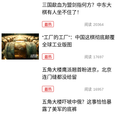
三国歃血为盟剑指何方？中东大
棋有人坐不住了！
最热
阅读
20364
“工厂的工厂”：中国这棋彻底颠覆
全球工业版图
最热
阅读
17697
五角大楼鹰派翘首盼进京，北京
连门缝都没给留
最热
阅读
16957
五角大楼吓唬中俄？这事恰恰暴
露了美军的底裤