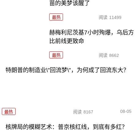
苗的美梦该醒了
最热
阅读
11499
赫梅利尼茨基7小时殉爆，乌后方
比前线更致命
最热
阅读
8662
特朗普的制造业\"回流梦\"，为何成了回流东大？
08-05
最热
阅读
8167
核牌局的模糊艺术：普京核红线，到底有多红？