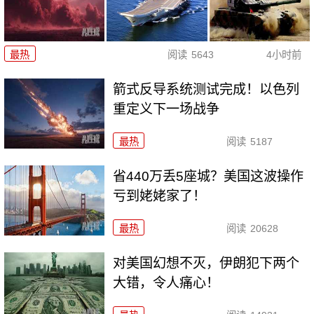
最热
阅读
5643
4小时前
箭式反导系统测试完成！以色列
重定义下一场战争
最热
阅读
5187
省440万丢5座城？美国这波操作
亏到姥姥家了！
最热
阅读
20628
对美国幻想不灭，伊朗犯下两个
大错，令人痛心！