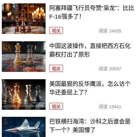
阿塞拜疆飞行员夸赞“枭龙”：比比
F-16强多了！
相关
阅读
24005
中国这波操作，直接把西方石化
霸权打出了原形
相关
阅读
20597
美国最狠的反华鹰派，怎么访个
华还委屈上了？
相关
阅读
19441
巴铁横扫海湾：沙科之后谁会是
下一个？美国懵了