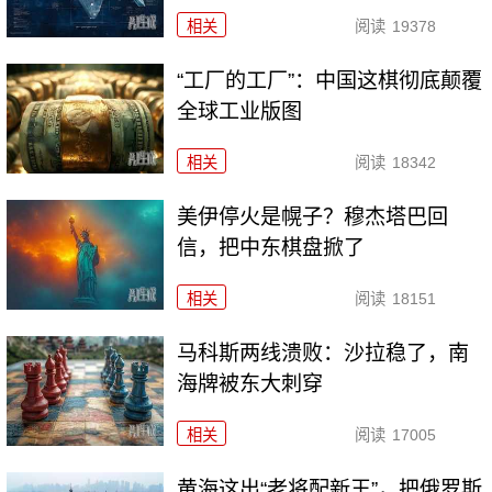
相关
阅读
19378
“工厂的工厂”：中国这棋彻底颠覆
全球工业版图
相关
阅读
18342
美伊停火是幌子？穆杰塔巴回
信，把中东棋盘掀了
相关
阅读
18151
马科斯两线溃败：沙拉稳了，南
海牌被东大刺穿
相关
阅读
17005
黄海这出“老将配新王”，把俄罗斯