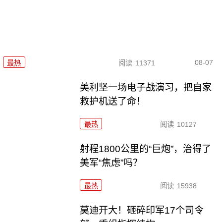
08-07
最热
阅读
11371
美利坚一场电子战演习，把自家
救护机送了命！
最热
阅读
10127
射程1800公里的“巨炮”，治得了
美军“焦虑”吗？
最热
阅读
15938
莫迪开大！砸碎印军17个司令