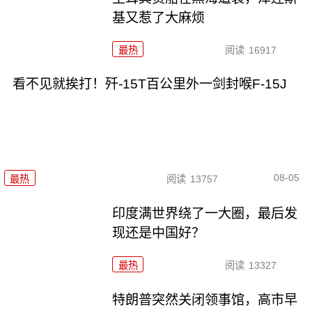
基又惹了大麻烦
最热
阅读
16917
看不见就挨打！歼-15T百公里外一剑封喉F-15J
08-05
最热
阅读
13757
印度满世界绕了一大圈，最后发
现还是中国好？
最热
阅读
13327
特朗普突然关闭领事馆，高市早