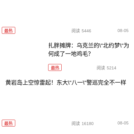
08-05
最热
阅读
5446
扎胖摊牌：乌克兰的\"北约梦\"为
何成了一地鸡毛？
最热
阅读
5214
黄岩岛上空惊雷起！东大\"八一\"警巡完全不一样
08-05
最热
阅读
16180