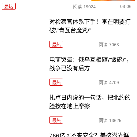
08-06
最热
阅读
19024
对检察官体系下手！李在明要打
破\"青瓦台魔咒\"
最热
阅读
7063
电商哭晕：俄乌互相砸\"饭碗\"，
战争已没有后方
最热
阅读
4709
扎卢日内说的一句话，把北约的
脸按在地上摩擦
最热
阅读
13625
766亿买不来安全？美核潜光鲜