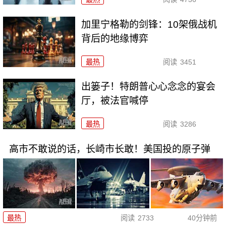
加里宁格勒的剑锋：10架俄战机
背后的地缘博弈
最热
阅读
3451
出篓子！特朗普心心念念的宴会
厅，被法官喊停
最热
阅读
3286
高市不敢说的话，长崎市长敢！美国投的原子弹
最热
阅读
2733
40分钟前