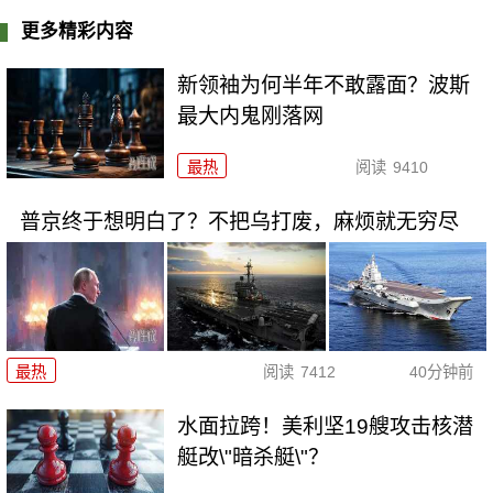
更多精彩内容
新领袖为何半年不敢露面？波斯
最大内鬼刚落网
最热
阅读
9410
普京终于想明白了？不把乌打废，麻烦就无穷尽
最热
阅读
7412
40分钟前
水面拉跨！美利坚19艘攻击核潜
艇改\"暗杀艇\"？