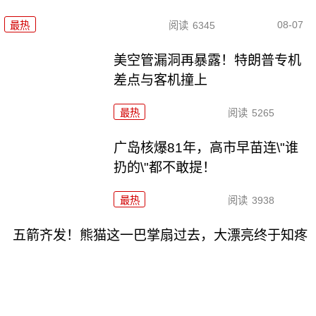
08-07
最热
阅读
6345
美空管漏洞再暴露！特朗普专机
差点与客机撞上
最热
阅读
5265
广岛核爆81年，高市早苗连\"谁
扔的\"都不敢提！
最热
阅读
3938
五箭齐发！熊猫这一巴掌扇过去，大漂亮终于知疼