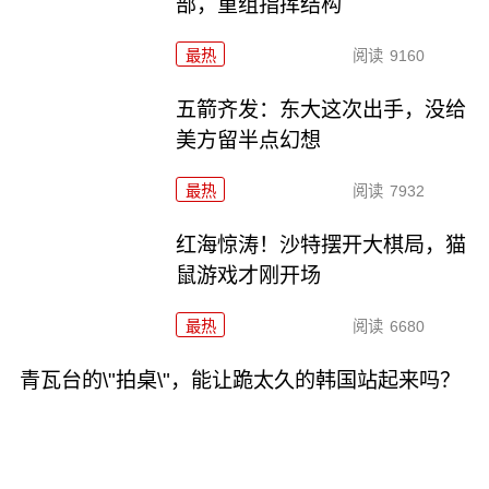
部，重组指挥结构
最热
阅读
9160
五箭齐发：东大这次出手，没给
美方留半点幻想
最热
阅读
7932
红海惊涛！沙特摆开大棋局，猫
鼠游戏才刚开场
最热
阅读
6680
青瓦台的\"拍桌\"，能让跪太久的韩国站起来吗？