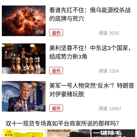
看谁先扛不住：俄乌能源绞杀战
的底牌与死穴
最热
阅读
2025
美利坚靠不住！中东这3个国家，
结成势力新3角
最热
阅读
2324
美军一号人物突然“反水”？特朗普
对伊豪赌玩脱
最热
阅读
12567
双十一现货专场真如平台商家所说的那样吗？