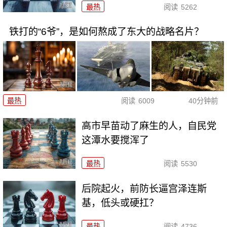
最热
阅读
5262
铁打的“6爷”，是如何熬成了东大的战略名片？
最热
阅读
6009
40分钟前
高市早苗动了麻生的人，自民党
这潭水要搅浑了
最热
阅读
5530
后院起火，前防长逼宫泽连斯
基，低头或硬扛？
最热
阅读
4736