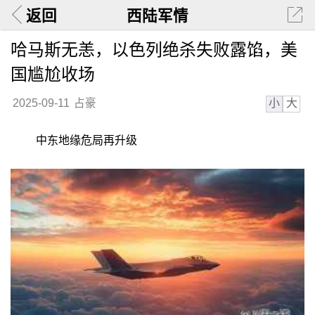
返回
西陆军情
哈马斯无恙，以色列绝杀失败露馅，美
国尴尬收场
小
大
2025-09-11
占豪
中东地缘危局再升级