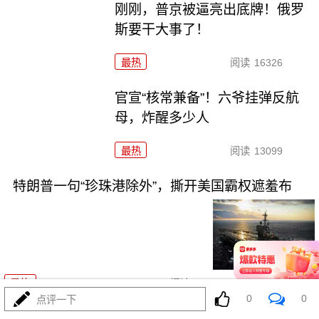
刚刚，普京被逼亮出底牌！俄罗
斯要干大事了！
最热
阅读
16326
官宣“核常兼备”！六爷挂弹反航
母，炸醒多少人
最热
阅读
13099
特朗普一句“珍珠港除外”，撕开美国霸权遮羞布
08-04
最热
阅读
12054
0
0
点评一下
里海一声巨响，这次差点把两场