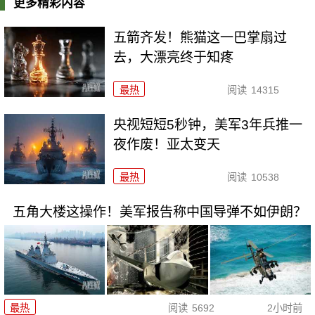
更多精彩内容
五箭齐发！熊猫这一巴掌扇过
去，大漂亮终于知疼
最热
阅读
14315
央视短短5秒钟，美军3年兵推一
夜作废！亚太变天
最热
阅读
10538
五角大楼这操作！美军报告称中国导弹不如伊朗？
最热
阅读
5692
2小时前