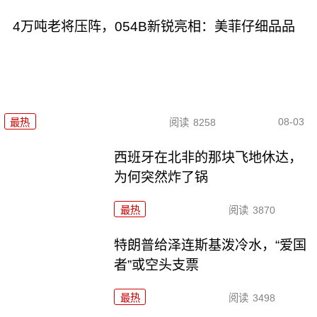
4万吨老将压阵，054B新锐亮相：美菲仔细品品
08-03
最热
阅读
8258
西班牙在北非的那块飞地休达，
为何突然炸了锅
最热
阅读
3870
特朗普给泽连斯基泼冷水，“爱国
者”或空头支票
最热
阅读
3498