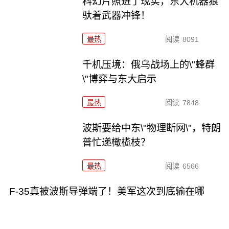
科幻片照进了现实，东大机器狼
驮着武器冲锋！
最热
阅读
8091
千机压境：俄乌战场上的\"蜂群
\"博弈与东大启示
最热
阅读
7848
波斯要给中东\"物理断网\"，特朗
普忙递橄榄枝？
最热
阅读
6566
F-35真被波斯导弹端了！美军这次到底输在哪