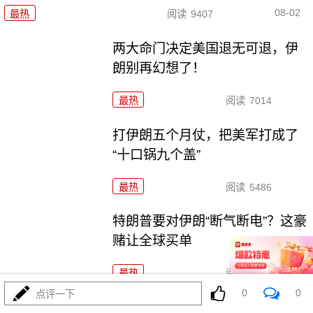
08-02
最热
阅读
9407
两大命门决定美国退无可退，伊
朗别再幻想了！
最热
阅读
7014
打伊朗五个月仗，把美军打成了
“十口锅九个盖”
最热
阅读
5486
特朗普要对伊朗“断气断电”？这豪
赌让全球买单
最热
阅读
4646
0
0
点评一下
五万人一夜破城，欧盟真怕了！