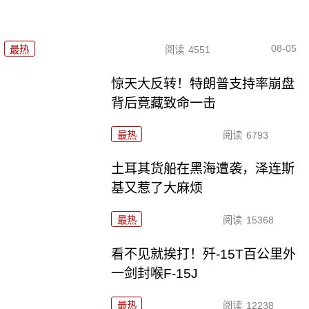
08-05
最热
阅读
4551
惊天大反转！特朗普支持率崩盘
背后竟藏致命一击
最热
阅读
6793
土耳其货船在黑海遭袭，泽连斯
基又惹了大麻烦
最热
阅读
15368
看不见就挨打！歼-15T百公里外
一剑封喉F-15J
最热
阅读
12238