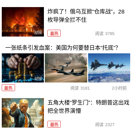
炸疯了！俄乌互掀“仓库战”，28
枚导弹全拦不住
最热
阅读
3785
一张纸条引发血案：美国为何要替日本“托底”？
最热
阅读
3181
2小时前
五角大楼“罗生门”：特朗普这出戏
把全世界演懵
最热
阅读
2327