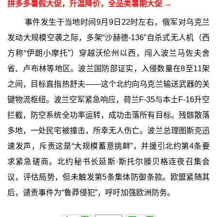
拼多多暑假大促，升温降价，全品类暑期大促 →
事件发生于当地时间9月9日22时左右，俄军对乌克兰
发动大规模空袭之际，多架“沙赫德-136”自杀式无人机（西
方称“伊朗小摩托”）穿越沃伦州以西，闯入波兰马佐夫舍
省、卢布林等地区。波兰国防部证实，入侵数量在8至11架
之间，目标直指热舒夫——这个北约向乌克兰输送武器的关
键物流枢纽。波兰空军紧急响应，荷兰F-35与本土F-16升空
拦截，防空系统全功率运转，成功击落所有目标。残骸散落
多地，一处民宅被撞击，所幸无人伤亡。波兰总理图斯克迅
速发声，斥责这是“大规模蓄意挑衅”，并援引北约第4条要
求紧急磋商。北约秘书长延斯·斯托尔滕贝格连夜召集会
议，评估局势，但未触发第5条集体防御条款。欧盟紧随其
后，谴责事件为“鲁莽侵犯”，呼吁加强欧洲防务。