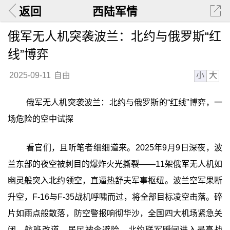
返回
西陆军情
俄军无人机突袭波兰：北约与俄罗斯“红
线”博弈
小
大
2025-09-11
自由
俄军无人机突袭波兰：北约与俄罗斯的“红线”博弈，一
场危险的空中试探
看官们，且听笔者细细道来。2025年9月9日深夜，波
兰东部的夜空被刺目的爆炸火光撕裂——11架俄军无人机如
幽灵般突入北约领空，直逼热舒夫军事枢纽。波兰空军果断
升空，F-16与F-35战机呼啸而过，将全部目标凌空击落。碎
片如雨点般散落，防空警报响彻华沙，全国四大机场紧急关
闭，航班改道，居民被令避险。北约联军瞬间进入最高战