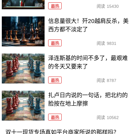
最热
阅读
15430
信息量很大！歼20越肩反杀，美
西方都不淡定了
最热
阅读
9831
泽连斯基的时间不多了，最艰难
的冬天又要来了
最热
阅读
8787
扎卢日内说的一句话，把北约的
脸按在地上摩擦
最热
阅读
10562
双十一现货专场真如平台商家所说的那样吗？