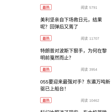
最热
阅读
5791
美利坚亲自下场救日元，结果
呢？回弹后又蔫了
最热
阅读
11707
特朗普对波斯下狠手，为何在黎
明前戛然而止？
最热
阅读
3954
055要迎来最强对手？东瀛万吨新
驱已上船台！
最热
阅读
10462