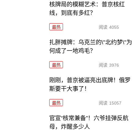
核牌局的模糊艺术：普京核红
线，到底有多红？
最热
阅读
4055
扎胖摊牌：乌克兰的\"北约梦\"为
何成了一地鸡毛？
最热
阅读
3976
刚刚，普京被逼亮出底牌！俄罗
斯要干大事了！
最热
阅读
15057
官宣“核常兼备”！六爷挂弹反航
母，炸醒多少人