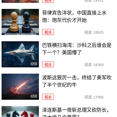
相关
阅读
19931
菲律宾告洋状，中国直接上水
炮：炮灰代价才开始
相关
阅读
18825
巴铁横扫海湾：沙科之后谁会是
下一个？美国懵了
相关
阅读
18369
波斯这狠厉一击，终结了美军吹
了半个世纪的牛
相关
阅读
17986
泽连斯基一夜斩总理又砍防长，