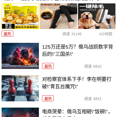
最热
阅读
31145
4小时前
125万还是5万？俄乌战损数字背
后的\"三国杀\"
最热
阅读
6810
对检察官体系下手！李在明要打
破\"青瓦台魔咒\"
最热
阅读
4821
电商哭晕：俄乌互相砸\"饭碗\"，