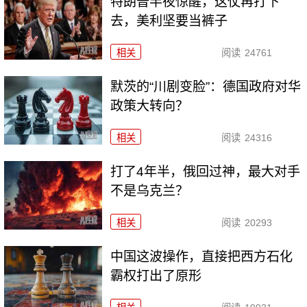
特朗普半夜惊醒，这仗再打下
去，美利坚要当裤子
相关
阅读
24761
默茨的“川剧变脸”：德国政府对华
政策大转向？
相关
阅读
24316
打了4年半，俄回过神，最大对手
不是乌克兰？
相关
阅读
20293
中国这波操作，直接把西方石化
霸权打出了原形