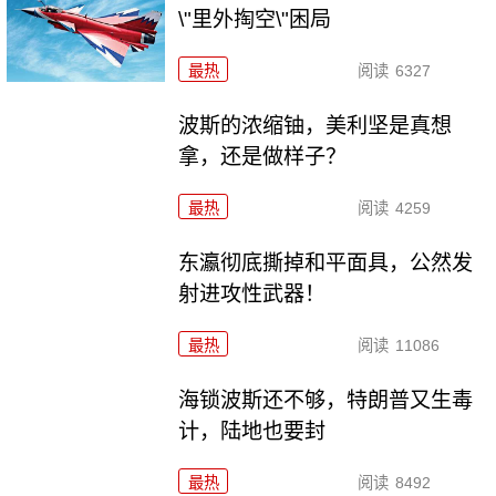
\"里外掏空\"困局
最热
阅读
6327
波斯的浓缩铀，美利坚是真想
拿，还是做样子？
最热
阅读
4259
东瀛彻底撕掉和平面具，公然发
射进攻性武器！
最热
阅读
11086
海锁波斯还不够，特朗普又生毒
计，陆地也要封
最热
阅读
8492