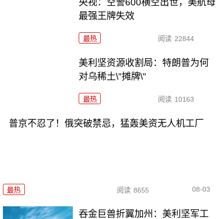
央视：空警600横空出世，美航母
最强王牌失效
最热
阅读
22844
美利坚资源收割局：特朗普为何
对乌稀土\"摊牌\"
最热
阅读
10163
普京不忍了！俄突破禁忌，猛轰美资无人机工厂
08-03
最热
阅读
8655
吞金巨兽折翼加州：美利坚军工