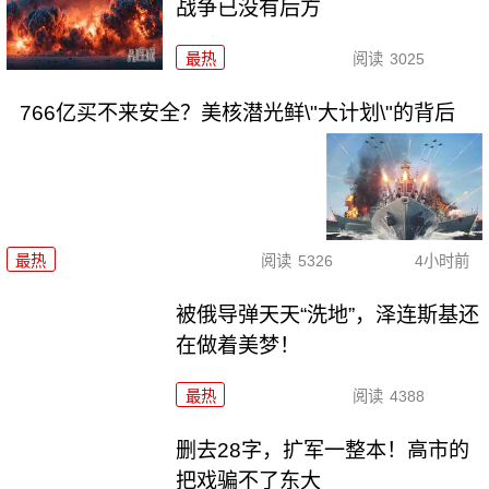
战争已没有后方
最热
阅读
3025
766亿买不来安全？美核潜光鲜\"大计划\"的背后
最热
阅读
5326
4小时前
被俄导弹天天“洗地”，泽连斯基还
在做着美梦！
最热
阅读
4388
删去28字，扩军一整本！高市的
把戏骗不了东大