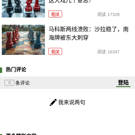
这大戏几个意思？
相关
阅读
17328
马科斯两线溃败：沙拉稳了，南
海牌被东大刺穿
相关
阅读
16347
热门评论
登陆
0
条评论
我来说两句