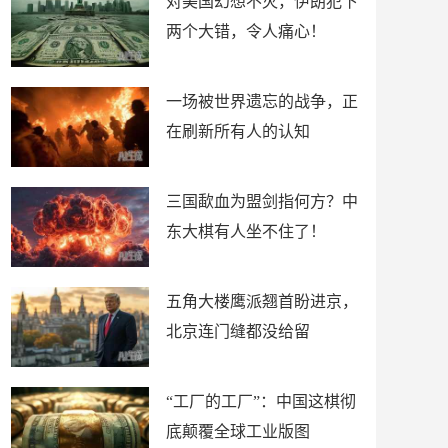
对美国幻想不灭，伊朗犯下
两个大错，令人痛心！
一场被世界遗忘的战争，正
在刷新所有人的认知
三国歃血为盟剑指何方？中
东大棋有人坐不住了！
五角大楼鹰派翘首盼进京，
北京连门缝都没给留
“工厂的工厂”：中国这棋彻
底颠覆全球工业版图