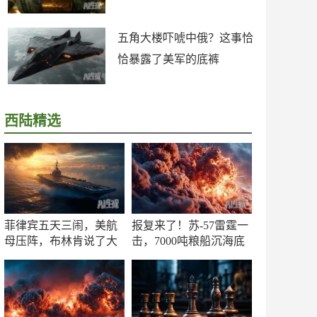
五角大楼吓唬中俄？这事恰
恰暴露了美军的底裤
西陆精选
菲律宾五天三闹，美航
报复来了！苏-57雷霆一
母压阵，布林肯说了大
击，7000吨粮船沉海底
实话