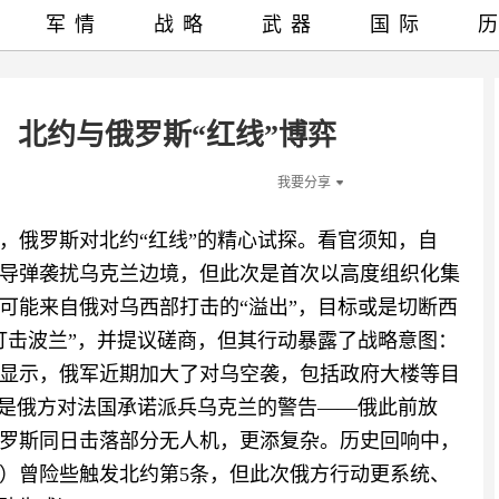
军情
战略
武器
国际
：北约与俄罗斯“红线”博弈
我要分享
，俄罗斯对北约“红线”的精心试探。看官须知，自
机和导弹袭扰乌克兰边境，但此次是首次以高度组织化集
可能来自俄对乌西部打击的“溢出”，目标或是切断西
打击波兰”，并提议磋商，但其行动暴露了战略意图：
显示，俄军近期加大了对乌空袭，包括政府大楼等目
或是俄方对法国承诺派兵乌克兰的警告——俄此前放
罗斯同日击落部分无人机，更添复杂。历史回响中，
误）曾险些触发北约第5条，但此次俄方行动更系统、