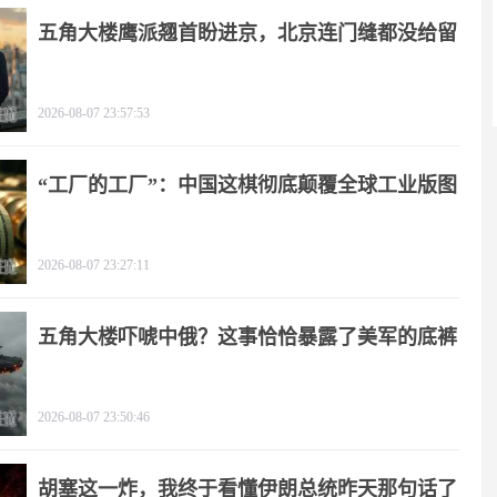
五角大楼鹰派翘首盼进京，北京连门缝都没给留
2026-08-07 23:57:53
“工厂的工厂”：中国这棋彻底颠覆全球工业版图
2026-08-07 23:27:11
五角大楼吓唬中俄？这事恰恰暴露了美军的底裤
2026-08-07 23:50:46
胡塞这一炸，我终于看懂伊朗总统昨天那句话了