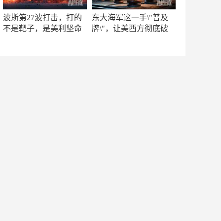
波斯第27波打击，打的
东大海军这一手\"普及
不是靶子，是美利坚命
牌\"，让美西方彻底破
门
防！