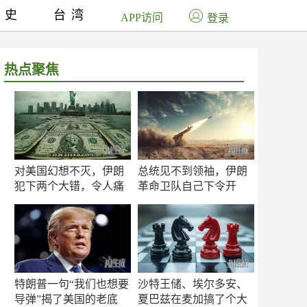
历史
台湾
APP访问
登录
热点聚焦
对美国幻想不灭，伊朗
总统见不到领袖，伊朗
犯下两个大错，令人痛
革命卫队自己下令开
心！
打？
特朗普一句“我们也想要
沙特王储、埃尔多安、
导弹”揭了美国的老底
夏巴兹在麦加搞了个大