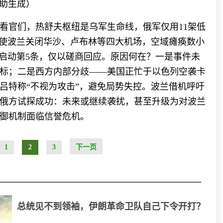
辅助生成）
看官们，热舒夫枢纽是乌军生命线，俄军仅用11架低
迫使波兰关闭华沙、卢布林等四大机场，空域瘫痪数小
未启动第5条，仅以磋商回应。原因何在？一是事件未
标；二是西方内部分歧——美国正忙于以色列空袭卡
吕特称“不视为攻击”，避免局势失控。波兰借机呼吁
俄方试探成功：未来或继续袭扰，甚至升级为对波兰
御机制面临信誉危机。
1
2
3
下一页
总统见不到领袖，伊朗革命卫队自己下令开打？