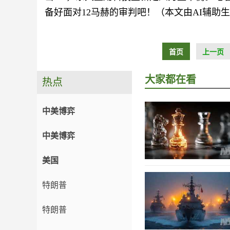
备好面对12马赫的审判吧！（本文由AI辅助
首页
上一页
大家都在看
热点
中美博弈
中美博弈
美国
特朗普
特朗普