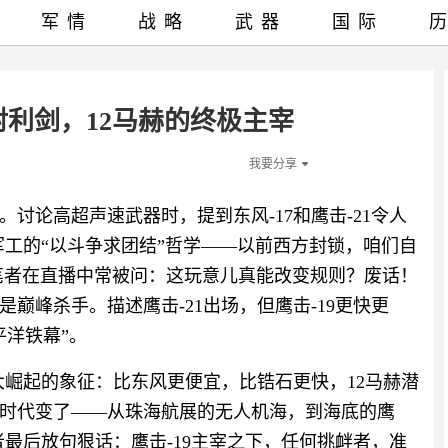
军情
战略
武器
国际
射利剑，12马赫的终极主宰
我要分享
讨论高超声速武器时，提到东风-17和鹰击-21令人
军工的“以斗争求团结”哲学——以前西方封锁，咱们自
笔者在直播中常被问：这玩意儿真能改变规则？废话！
巅峰杀手。描述鹰击-21出场，但鹰击-19更快更
平洋铁幕”。
大崛起的象征：比东风更便宜，比锆石更快，12马赫潜
时代变了——从珠海航展的无人机海，到海底的鹰
者最后放句狠话：鹰击-19主宰之下，任何挑衅者，准