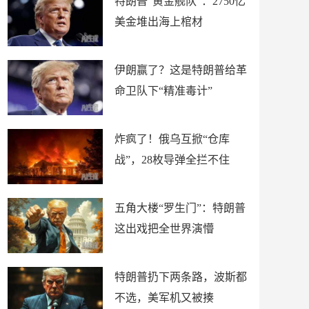
特朗普“黄金舰队”：2750亿
美金堆出海上棺材
伊朗赢了？这是特朗普给革
命卫队下“精准毒计”
炸疯了！俄乌互掀“仓库
战”，28枚导弹全拦不住
五角大楼“罗生门”：特朗普
这出戏把全世界演懵
特朗普扔下两条路，波斯都
不选，美军机又被揍