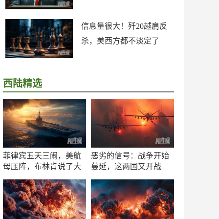
信息量很大！歼20越肩反
杀，美西方都不淡定了
西陆精选
菲律宾五天三闹，美航
恶劣的信号：战争开始
母压阵，布林肯说了大
蔓延，这两国又开战
实话
了！