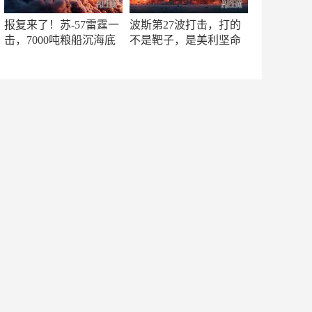
报复来了！苏-57雷霆一
波斯第27波打击，打的
击，7000吨粮船沉海底
不是靶子，是美利坚命
门