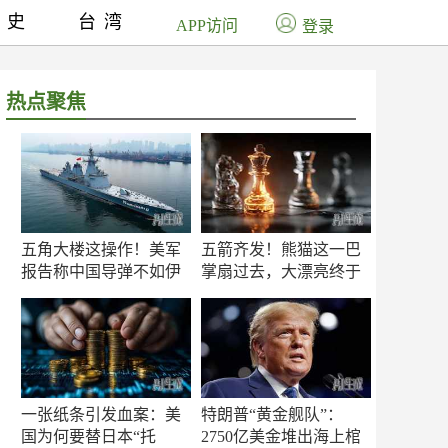
历史
台湾
APP访问
登录
热点聚焦
五角大楼这操作！美军
五箭齐发！熊猫这一巴
报告称中国导弹不如伊
掌扇过去，大漂亮终于
朗？
知疼
一张纸条引发血案：美
特朗普“黄金舰队”：
国为何要替日本“托
2750亿美金堆出海上棺