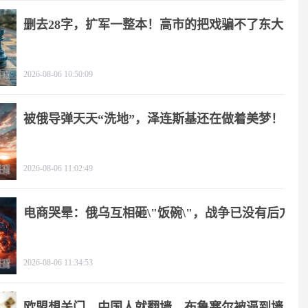
删去28字，扩军一整本！高市的把戏骗不了东大
2026-08-06 10:50:09
被俄导弹天天“洗地”，泽连斯基还在做着美梦！
2026-08-06 11:02:49
电商哭晕：俄乌互相砸\"饭碗\"，战争已没有后方
2026-08-06 11:34:53
欧盟想关门，中国人就翻墙，布鲁塞尔被逼到墙