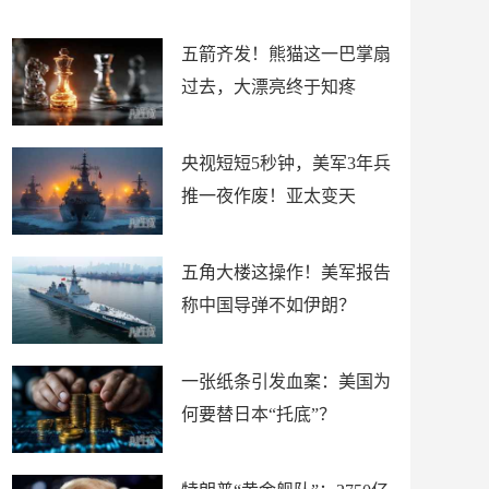
底”？
材
五箭齐发！熊猫这一巴掌扇
过去，大漂亮终于知疼
央视短短5秒钟，美军3年兵
推一夜作废！亚太变天
五角大楼这操作！美军报告
称中国导弹不如伊朗？
一张纸条引发血案：美国为
何要替日本“托底”？