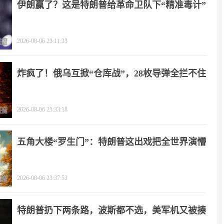
伊朗赢了？这是特朗普给革命卫队下“精准毒计”
2026-08-06 23:11:33
炸疯了！俄乌互掀“仓库战”，28枚导弹全拦不住
2026-08-06 23:33:18
五角大楼“罗生门”：特朗普这出戏把全世界演懵
2026-08-06 23:37:53
特朗普扔下两条路，波斯都不选，美军机又被揍