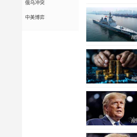
俄乌冲突
中美博弈