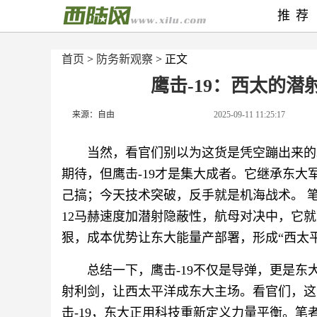
推荐
首页
>
防务新观察
> 正文
鹰击-19：西太的潜
来源：自由
2025-09-11 11:25:17
当然，看官们别以为这货是凭空蹦出来的。
期待，但鹰击-19才是集大成者。它继承东大
己搞；今天技术突破，反手就是机海战术。 
12马赫速度加潜射隐蔽性，航母对决中，它就是
狠，成本优势让东大能量产部署，形成“西太
总结一下，鹰击-19不仅是导弹，更是东
射利剑，让西太平洋成东大主场。看官们，这
击-19，东大正用科技重新定义力量平衡。笔