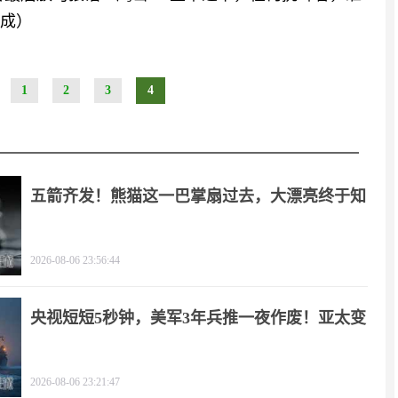
生成）
1
2
3
4
五箭齐发！熊猫这一巴掌扇过去，大漂亮终于知
疼
2026-08-06 23:56:44
央视短短5秒钟，美军3年兵推一夜作废！亚太变
天
2026-08-06 23:21:47