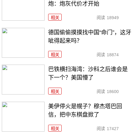
炮：炮灰代价才开始
相关
阅读
18949
德国偷偷摸摸找中国“命门”，这牙
呲得起来吗？
相关
阅读
18874
巴铁横扫海湾：沙科之后谁会是
下一个？美国懵了
相关
阅读
18600
美伊停火是幌子？穆杰塔巴回
信，把中东棋盘掀了
相关
阅读
17427