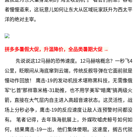
者慢慢道来，这玩意儿如何让东大从区域玩家跃升为西太平
洋的绝对主宰。
拼多多暑假大促，升温降价，全品类暑期大促 →
先说说这12马赫的恐怖速度。12马赫啥概念？一秒飞4
公里，眨眼间从海底窜到云端，传统反舰导弹在它面前就是
慢动作回放！ 鹰击-19的发动机技术堪称黑科技，无需像俄
军“匕首”那样靠米格-31助推，也不用学美军“暗鹰”搞两级火
箭，直接在大气层内自主进入高超音速状态。这灵活性，战
场上分秒必争，鹰击-19的反应速度让敌人连预警时间都没
有。 笔者记得，去年珠海航展上，外媒吹嘘虎鲸号如何如
何，结果鹰击-19一出，他们集体傻眼。这速度，搁古代就