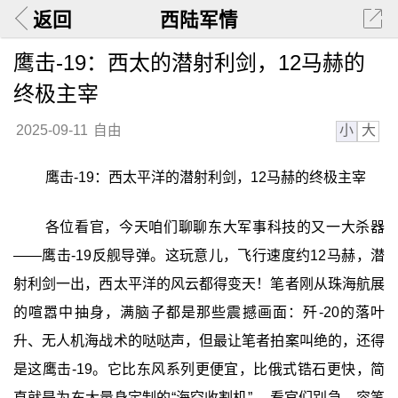
返回
西陆军情
鹰击-19：西太的潜射利剑，12马赫的
终极主宰
小
大
2025-09-11
自由
鹰击-19：西太平洋的潜射利剑，12马赫的终极主宰
各位看官，今天咱们聊聊东大军事科技的又一大杀器
——鹰击-19反舰导弹。这玩意儿，飞行速度约12马赫，潜
射利剑一出，西太平洋的风云都得变天！笔者刚从珠海航展
的喧嚣中抽身，满脑子都是那些震撼画面：歼-20的落叶
升、无人机海战术的哒哒声，但最让笔者拍案叫绝的，还得
是这鹰击-19。它比东风系列更便宜，比俄式锆石更快，简
直就是为东大量身定制的“海空收割机”。 看官们别急，容笔