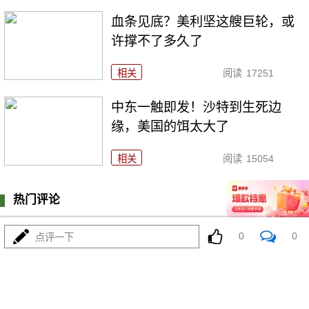
血条见底？美利坚这艘巨轮，或
许撑不了多久了
相关
阅读
17251
中东一触即发！沙特到生死边
缘，美国的饵太大了
相关
阅读
15054
热门评论
登陆
0
条评论
0
0
点评一下
我来说两句