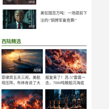
美狂囤百万吨：一场提前下
注的\"铜牌军备竞赛\"
西陆精选
菲律宾五天三闹，美航
报复来了！苏-57雷霆一
母压阵，布林肯说了大
击，7000吨粮船沉海底
实话