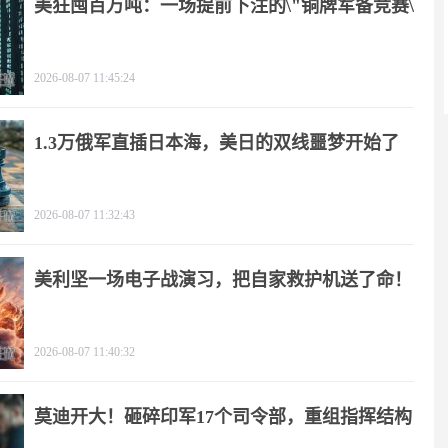
美狂囤百万吨：一场提前下注的\"铜牌军备竞赛\"
2026-08-07 11:45:24
1.3万俄军直插日本海，美日的双线噩梦开始了
2026-08-07 11:32:43
美利坚一场电子战演习，把自家救护机送了命！
2026-08-07 11:40:32
莫迪开大！砸碎印军17个司令部，重组指挥结构