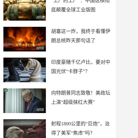
“工厂的工厂”：中国这棋彻
底颠覆全球工业版图
胡塞这一炸，我终于看懂伊
朗总统昨天那句话了
印度豪赌千亿卢比，要对中
国光伏“卡脖子”？
向特朗普同志致敬！美政坛
上演“超级抹红大赛”
射程1800公里的“巨炮”，治
得了美军“焦虑”吗？