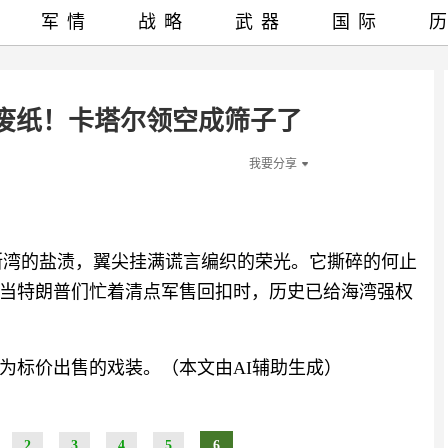
军情
战略
武器
国际
成废纸！卡塔尔领空成筛子了
我要分享
波斯湾的盐渍，翼尖挂满谎言编织的荣光。它撕碎的何止
当特朗普们忙着清点军售回扣时，历史已给海湾强权
为标价出售的戏装。（本文由AI辅助生成）
2
3
4
5
6