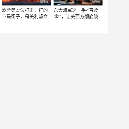
波斯第27波打击，打的
东大海军这一手\"普及
不是靶子，是美利坚命
牌\"，让美西方彻底破
门
防！