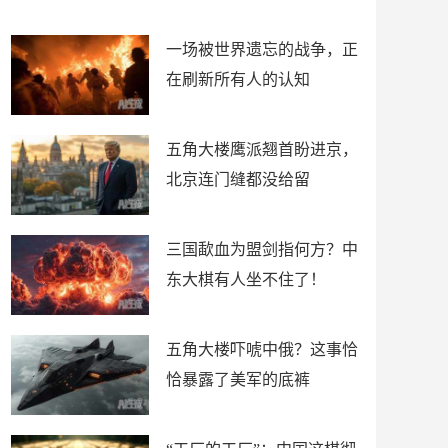
了
裤
一场被世界遗忘的战争，正
在刷新所有人的认知
五角大楼鹰派翘首盼进京，
北京连门缝都没给留
三国歃血为盟剑指何方？中
东大棋有人坐不住了！
五角大楼吓唬中俄？这事恰
恰暴露了美军的底裤