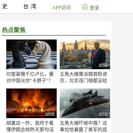
历史
台湾
APP访问
登录
热点聚焦
印度豪赌千亿卢比，要
五角大楼鹰派翘首盼进
对中国光伏“卡脖子”？
京，北京连门缝都没给
留
胡塞这一炸，我终于看
五角大楼吓唬中俄？这
懂伊朗总统昨天那句话
事恰恰暴露了美军的底