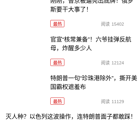
刚刚，普京被逼亮出底牌！俄罗
斯要干大事了！
最热
阅读
15402
官宣“核常兼备”！六爷挂弹反航
母，炸醒多少人
最热
阅读
12124
特朗普一句“珍珠港除外”，撕开美
国霸权遮羞布
最热
阅读
11129
灭人种？以色列这波操作，连特朗普面子都敢踩！