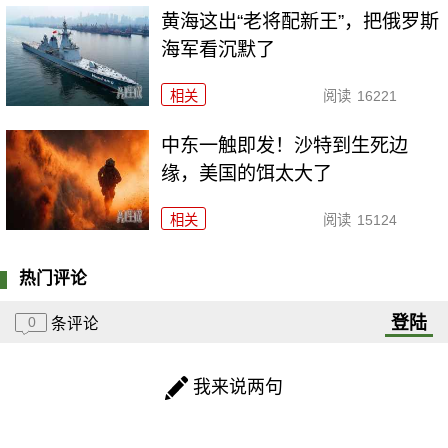
黄海这出“老将配新王”，把俄罗斯
海军看沉默了
相关
阅读
16221
中东一触即发！沙特到生死边
缘，美国的饵太大了
相关
阅读
15124
热门评论
登陆
0
条评论
我来说两句