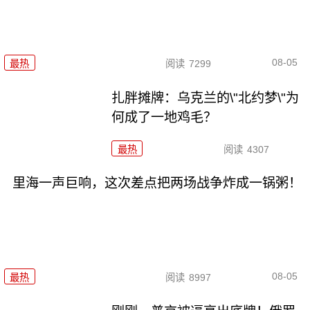
08-05
最热
阅读
7299
扎胖摊牌：乌克兰的\"北约梦\"为
何成了一地鸡毛？
最热
阅读
4307
里海一声巨响，这次差点把两场战争炸成一锅粥！
08-05
最热
阅读
8997