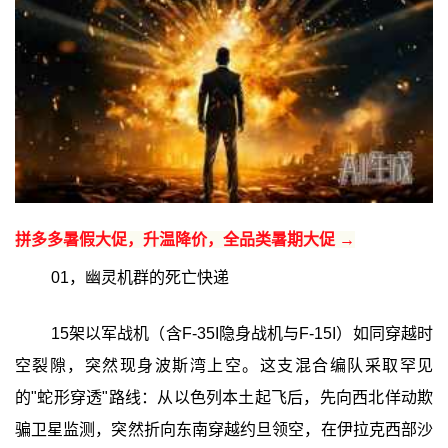
拼多多暑假大促，升温降价，全品类暑期大促 →
01，幽灵机群的死亡快递
15架以军战机（含F-35I隐身战机与F-15I）如同穿越时
空裂隙，突然现身波斯湾上空。这支混合编队采取罕见
的"蛇形穿透"路线：从以色列本土起飞后，先向西北佯动欺
骗卫星监测，突然折向东南穿越约旦领空，在伊拉克西部沙