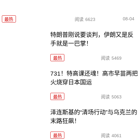
08-04
最热
阅读
6623
特朗普刚说要谈判，伊朗又是反
手就是一巴掌！
最热
阅读
5469
731！特高课还魂！高市早苗两把
火烧穿日本国运
最热
阅读
5063
泽连斯基的“清场行动”与乌克兰的
末路狂飙！
最热
阅读
4061