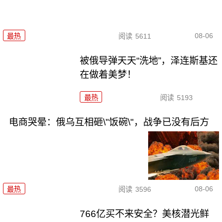
08-06
最热
阅读
5611
被俄导弹天天“洗地”，泽连斯基还
在做着美梦！
最热
阅读
5193
电商哭晕：俄乌互相砸\"饭碗\"，战争已没有后方
08-06
最热
阅读
3596
766亿买不来安全？美核潜光鲜