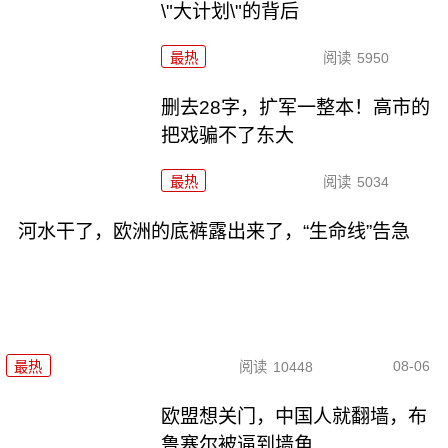
\"大计划\"的背后
最热
阅读
5950
删去28字，扩军一整本！高市的
把戏骗不了东大
最热
阅读
5034
河水干了，欧洲的底裤露出来了，“生命线”告急
08-06
最热
阅读
10448
欧盟想关门，中国人就翻墙，布
鲁塞尔被逼到墙角