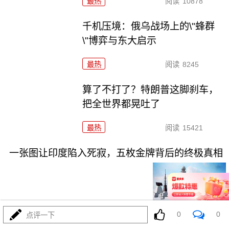
最热
阅读
10878
千机压境：俄乌战场上的\"蜂群
\"博弈与东大启示
最热
阅读
8245
算了不打了？特朗普这脚刹车，
把全世界都晃吐了
最热
阅读
15421
一张图让印度陷入死寂，五枚金牌背后的终极真相
0
0
点评一下
08-03
最热
阅读
10760