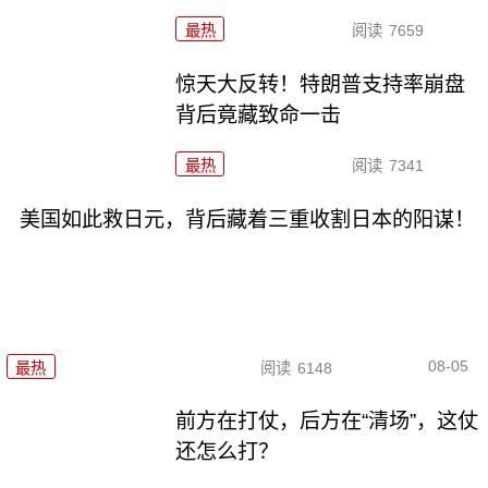
最热
阅读
7659
惊天大反转！特朗普支持率崩盘
背后竟藏致命一击
最热
阅读
7341
美国如此救日元，背后藏着三重收割日本的阳谋！
08-05
最热
阅读
6148
前方在打仗，后方在“清场”，这仗
还怎么打？