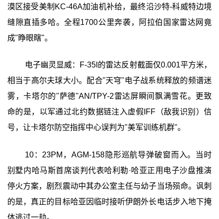
漠区接受美制KC-46A加油机补给，最终沿沙特-科威特边境
缝隙直插多哈。全程1700公里奔袭，阿拉伯国家雷达网竟
成"睁眼瞎"。
电子幽灵显威：F-35I的雷达反射截面仅0.001平方米，
相当于高尔夫球大小。配合"天穹"电子战系统释放的频谱迷
雾，卡塔尔的"萨德"AN/TPY-2雷达屏瞬间飘满雪花。更致
命的是，以军通过北约数据链注入虚假IFF（敌我识别）信
号，让卡塔尔防空指挥中心误判为"美军训练机群"。
10：23PM，AGM-158隐形巡航导弹破窗而入。当时
别墅内哈马斯首席谈判代表哈利勒·哈亚正用电子沙盘推演
停火方案，剧烈震动中其办公室主任与幼子当场殒命。讽刺
的是，真正的目标哈亚因临时接听伊朗外长电话步入地下掩
体逃过一劫。