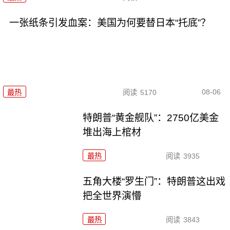
一张纸条引发血案：美国为何要替日本“托底”？
08-06
最热
阅读
5170
特朗普“黄金舰队”：2750亿美金
堆出海上棺材
最热
阅读
3935
五角大楼“罗生门”：特朗普这出戏
把全世界演懵
最热
阅读
3843