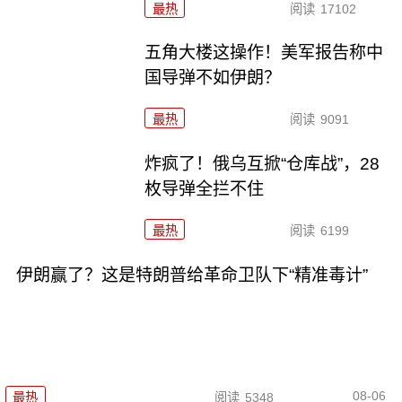
最热
阅读
17102
五角大楼这操作！美军报告称中
国导弹不如伊朗？
最热
阅读
9091
炸疯了！俄乌互掀“仓库战”，28
枚导弹全拦不住
最热
阅读
6199
伊朗赢了？这是特朗普给革命卫队下“精准毒计”
08-06
最热
阅读
5348