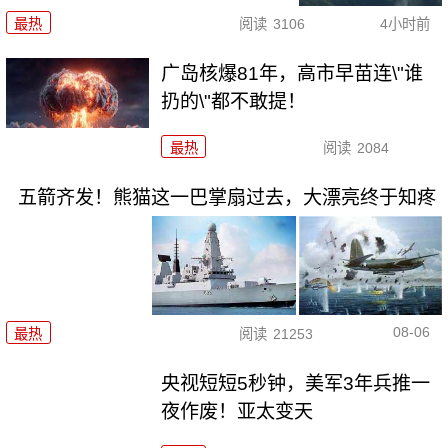
最热
阅读
3106
4小时前
广岛核爆81年，高市早苗连\"谁
扔的\"都不敢提！
最热
阅读
2084
五箭齐发！熊猫这一巴掌扇过去，大漂亮终于知疼
08-06
最热
阅读
21253
央视短短5秒钟，美军3年兵推一
夜作废！亚太变天