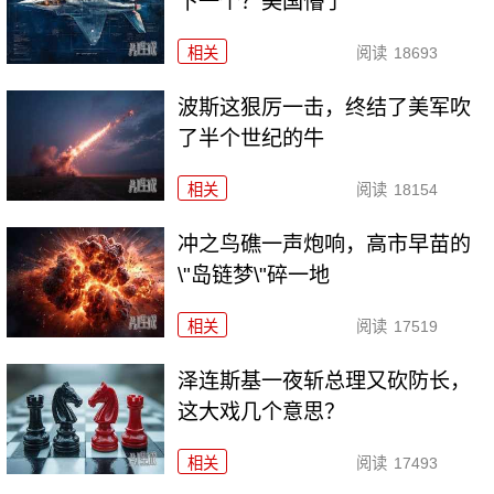
下一个？美国懵了
相关
阅读
18693
波斯这狠厉一击，终结了美军吹
了半个世纪的牛
相关
阅读
18154
冲之鸟礁一声炮响，高市早苗的
\"岛链梦\"碎一地
相关
阅读
17519
泽连斯基一夜斩总理又砍防长，
这大戏几个意思？
相关
阅读
17493