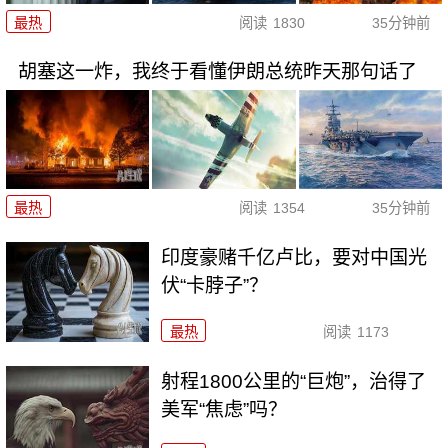
最热
阅读
1830
35分钟前
胡塞这一炸，我终于看懂伊朗总统昨天那句话了
最热
阅读
1354
35分钟前
印度豪赌千亿卢比，要对中国光
伏“卡脖子”？
最热
阅读
1173
射程1800公里的“巨炮”，治得了
美军“焦虑”吗？