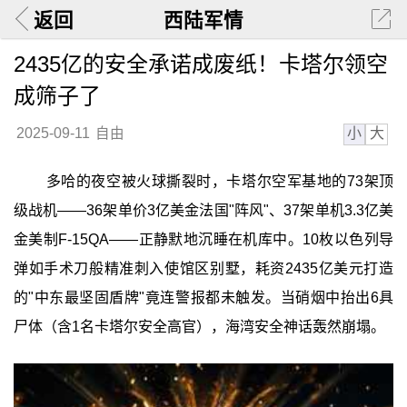
返回
西陆军情
2435亿的安全承诺成废纸！卡塔尔领空
成筛子了
小
大
2025-09-11
自由
多哈的夜空被火球撕裂时，卡塔尔空军基地的73架顶
级战机——36架单价3亿美金法国"阵风"、37架单机3.3亿美
金美制F-15QA——正静默地沉睡在机库中。10枚以色列导
弹如手术刀般精准刺入使馆区别墅，耗资2435亿美元打造
的"中东最坚固盾牌"竟连警报都未触发。当硝烟中抬出6具
尸体（含1名卡塔尔安全高官），海湾安全神话轰然崩塌。