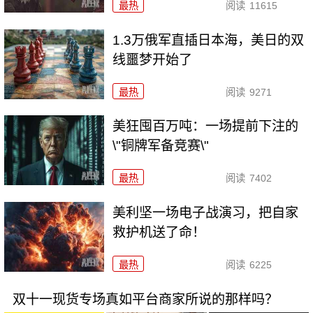
最热
阅读
11615
1.3万俄军直插日本海，美日的双
线噩梦开始了
最热
阅读
9271
美狂囤百万吨：一场提前下注的
\"铜牌军备竞赛\"
最热
阅读
7402
美利坚一场电子战演习，把自家
救护机送了命！
最热
阅读
6225
双十一现货专场真如平台商家所说的那样吗？