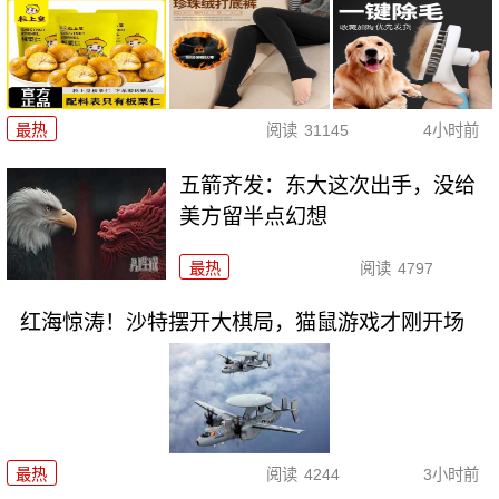
最热
阅读
31145
4小时前
五箭齐发：东大这次出手，没给
美方留半点幻想
最热
阅读
4797
红海惊涛！沙特摆开大棋局，猫鼠游戏才刚开场
最热
阅读
4244
3小时前