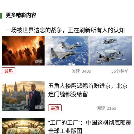
更多精彩内容
一场被世界遗忘的战争，正在刷新所有人的认知
最热
阅读
3409
35分钟前
五角大楼鹰派翘首盼进京，北京
连门缝都没给留
最热
阅读
2163
“工厂的工厂”：中国这棋彻底颠覆
全球工业版图