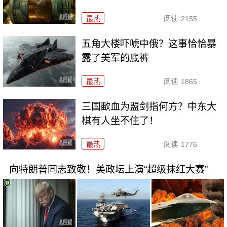
最热
阅读
2155
五角大楼吓唬中俄？这事恰恰暴
露了美军的底裤
最热
阅读
1865
三国歃血为盟剑指何方？中东大
棋有人坐不住了！
最热
阅读
1776
向特朗普同志致敬！美政坛上演“超级抹红大赛”