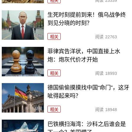
相关
阅读
23339
生死时刻提前到来！俄乌战争终
到见分晓的时刻？
相关
阅读
22763
菲律宾告洋状，中国直接上水
炮：炮灰代价才开始
相关
阅读
18993
德国偷偷摸摸找中国“命门”，这牙
呲得起来吗？
相关
阅读
18948
巴铁横扫海湾：沙科之后谁会是