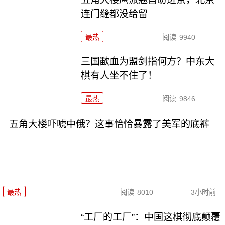
连门缝都没给留
最热
阅读
9940
三国歃血为盟剑指何方？中东大
棋有人坐不住了！
最热
阅读
9846
五角大楼吓唬中俄？这事恰恰暴露了美军的底裤
最热
阅读
8010
3小时前
“工厂的工厂”：中国这棋彻底颠覆