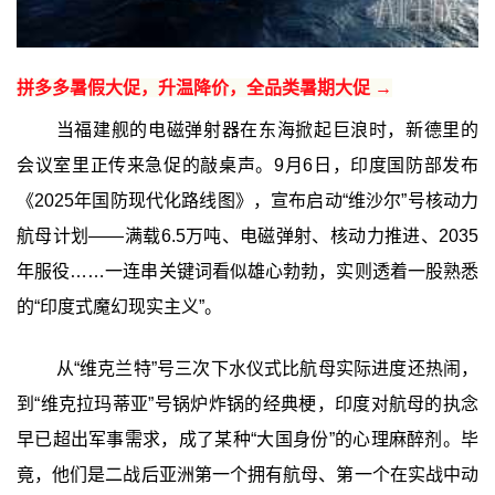
拼多多暑假大促，升温降价，全品类暑期大促 →
当福建舰的电磁弹射器在东海掀起巨浪时，新德里的
会议室里正传来急促的敲桌声。9月6日，印度国防部发布
《2025年国防现代化路线图》，宣布启动“维沙尔”号核动力
航母计划——满载6.5万吨、电磁弹射、核动力推进、2035
年服役……一连串关键词看似雄心勃勃，实则透着一股熟悉
的“印度式魔幻现实主义”。
从“维克兰特”号三次下水仪式比航母实际进度还热闹，
到“维克拉玛蒂亚”号锅炉炸锅的经典梗，印度对航母的执念
早已超出军事需求，成了某种“大国身份”的心理麻醉剂。毕
竟，他们是二战后亚洲第一个拥有航母、第一个在实战中动