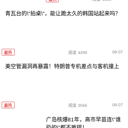
青瓦台的\"拍桌\"，能让跪太久的韩国站起来吗？
08-07
最热
阅读
4499
美空管漏洞再暴露！特朗普专机差点与客机撞上
08-07
最热
阅读
3556
广岛核爆81年，高市早苗连\"谁
扔的\"都不敢提！