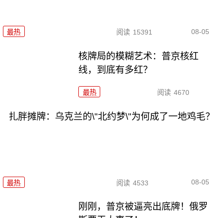
08-05
最热
阅读
15391
核牌局的模糊艺术：普京核红
线，到底有多红？
最热
阅读
4670
扎胖摊牌：乌克兰的\"北约梦\"为何成了一地鸡毛？
08-05
最热
阅读
4533
刚刚，普京被逼亮出底牌！俄罗