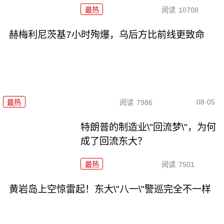
最热
阅读
10708
赫梅利尼茨基7小时殉爆，乌后方比前线更致命
08-05
最热
阅读
7986
特朗普的制造业\"回流梦\"，为何
成了回流东大？
最热
阅读
7501
黄岩岛上空惊雷起！东大\"八一\"警巡完全不一样