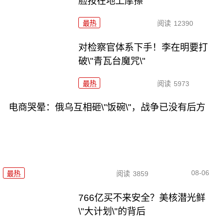
脸按在地上摩擦
最热
阅读
12390
对检察官体系下手！李在明要打
破\"青瓦台魔咒\"
最热
阅读
5973
电商哭晕：俄乌互相砸\"饭碗\"，战争已没有后方
08-06
最热
阅读
3859
766亿买不来安全？美核潜光鲜
\"大计划\"的背后