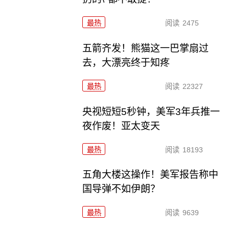
最热
阅读
2475
五箭齐发！熊猫这一巴掌扇过
去，大漂亮终于知疼
最热
阅读
22327
央视短短5秒钟，美军3年兵推一
夜作废！亚太变天
最热
阅读
18193
五角大楼这操作！美军报告称中
国导弹不如伊朗？
最热
阅读
9639