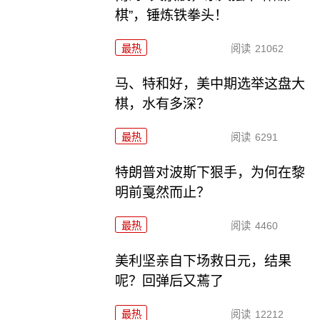
棋”，锤炼铁拳头！
最热
阅读
21062
马、特和好，美中期选举这盘大
棋，水有多深？
最热
阅读
6291
特朗普对波斯下狠手，为何在黎
明前戛然而止？
最热
阅读
4460
美利坚亲自下场救日元，结果
呢？回弹后又蔫了
最热
阅读
12212