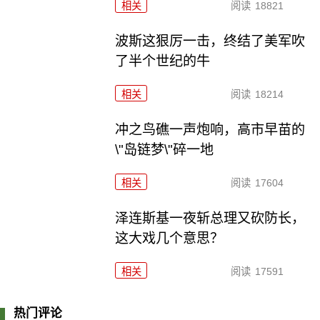
相关
阅读
18821
波斯这狠厉一击，终结了美军吹
了半个世纪的牛
相关
阅读
18214
冲之鸟礁一声炮响，高市早苗的
\"岛链梦\"碎一地
相关
阅读
17604
泽连斯基一夜斩总理又砍防长，
这大戏几个意思？
相关
阅读
17591
热门评论