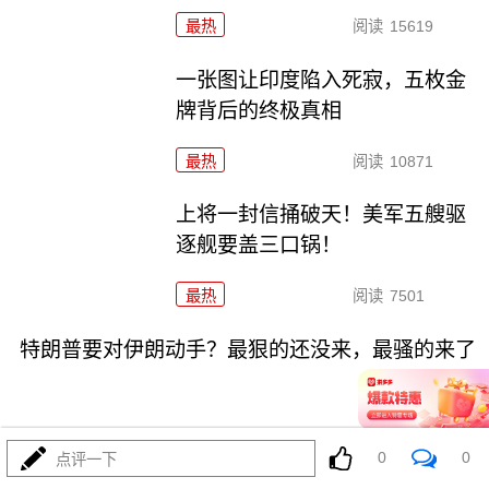
最热
阅读
15619
一张图让印度陷入死寂，五枚金
牌背后的终极真相
最热
阅读
10871
上将一封信捅破天！美军五艘驱
逐舰要盖三口锅！
最热
阅读
7501
特朗普要对伊朗动手？最狠的还没来，最骚的来了
0
0
点评一下