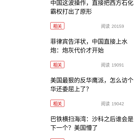
中国这波操作，直接把西方石化
霸权打出了原形
相关
阅读
20159
菲律宾告洋状，中国直接上水
炮：炮灰代价才开始
相关
阅读
19091
美国最狠的反华鹰派，怎么访个
华还委屈上了？
相关
阅读
19042
巴铁横扫海湾：沙科之后谁会是
下一个？美国懵了