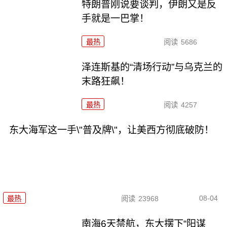
特朗普刚说要谈判，伊朗又是反
手就是一巴掌！
最热
阅读
5686
泽连斯基的“清场行动”与乌克兰的
末路狂飙！
最热
阅读
4257
东大海军这一手\"普及牌\"，让美西方彻底破防！
08-04
最热
阅读
23968
南海6天禁航，东大摆下“阳谋