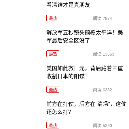
看清谁才是真朋友
最热
阅读
7874
解放军五秒镜头颠覆太平洋！美
军最后安全区没了
最热
阅读
13553
美国如此救日元，背后藏着三重
收割日本的阳谋！
最热
阅读
6382
前方在打仗，后方在“清场”，这仗
还怎么打？
最热
阅读
5290