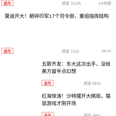
最热
阅读
31145
4小时前
莫迪开大！砸碎印军17个司令部，重组指挥结构
08-07
最热
阅读
7122
五箭齐发：东大这次出手，没给
美方留半点幻想
最热
阅读
5615
红海惊涛！沙特摆开大棋局，猫
鼠游戏才刚开场
最热
阅读
4854