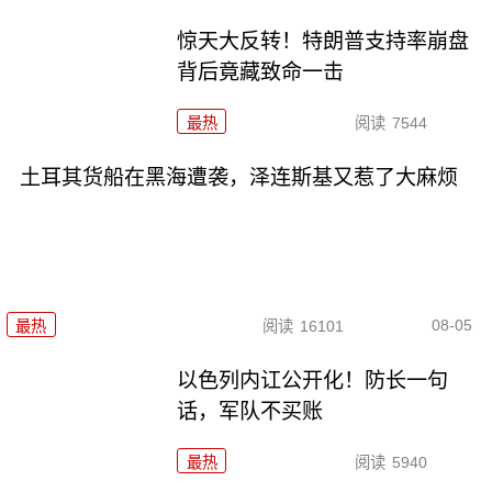
惊天大反转！特朗普支持率崩盘
背后竟藏致命一击
最热
阅读
7544
土耳其货船在黑海遭袭，泽连斯基又惹了大麻烦
08-05
最热
阅读
16101
以色列内讧公开化！防长一句
话，军队不买账
最热
阅读
5940