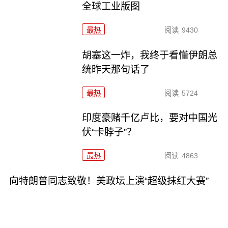
全球工业版图
最热
阅读
9430
胡塞这一炸，我终于看懂伊朗总
统昨天那句话了
最热
阅读
5724
印度豪赌千亿卢比，要对中国光
伏“卡脖子”？
最热
阅读
4863
向特朗普同志致敬！美政坛上演“超级抹红大赛”