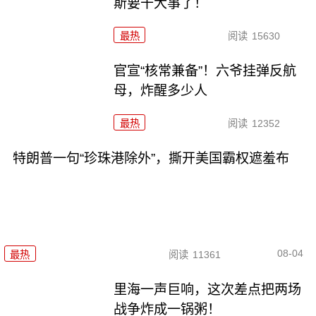
斯要干大事了！
最热
阅读
15630
官宣“核常兼备”！六爷挂弹反航
母，炸醒多少人
最热
阅读
12352
特朗普一句“珍珠港除外”，撕开美国霸权遮羞布
08-04
最热
阅读
11361
里海一声巨响，这次差点把两场
战争炸成一锅粥！