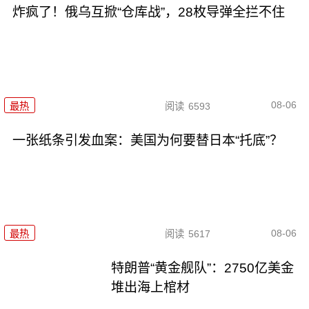
炸疯了！俄乌互掀“仓库战”，28枚导弹全拦不住
08-06
最热
阅读
6593
一张纸条引发血案：美国为何要替日本“托底”？
08-06
最热
阅读
5617
特朗普“黄金舰队”：2750亿美金
堆出海上棺材