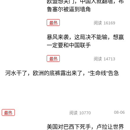
欧盟想关门，中国人就翻墙，布
鲁塞尔被逼到墙角
最热
阅读
16169
暴风来袭，这局决不能输，想赢
一定要和中国联手
最热
阅读
14713
河水干了，欧洲的底裤露出来了，“生命线”告急
08-06
最热
阅读
10770
美国对巴西下死手，卢拉让世界