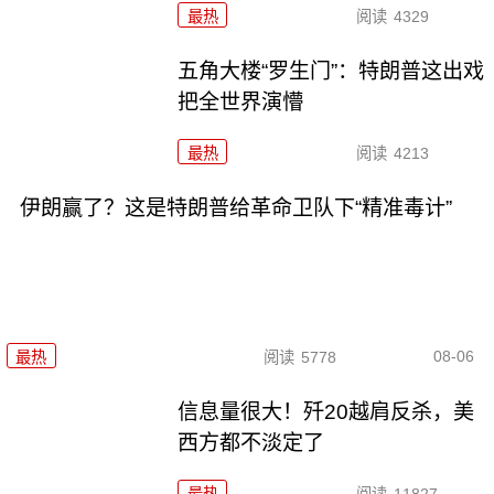
最热
阅读
4329
五角大楼“罗生门”：特朗普这出戏
把全世界演懵
最热
阅读
4213
伊朗赢了？这是特朗普给革命卫队下“精准毒计”
08-06
最热
阅读
5778
信息量很大！歼20越肩反杀，美
西方都不淡定了